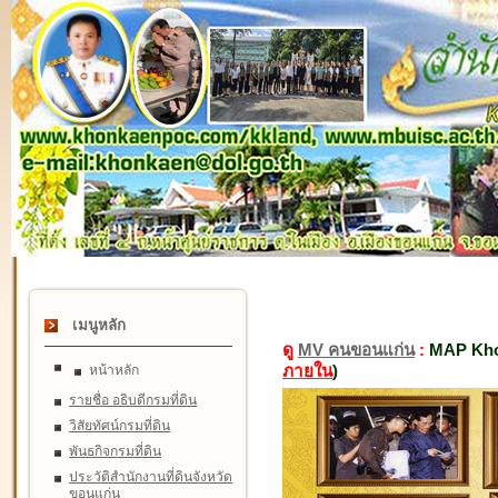
เมนูหลัก
ดู
MV คนขอนแก่น
:
MAP Kho
ภายใน
)
หน้าหลัก
รายชื่อ อธิบดีกรมที่ดิน
วิสัยทัศน์กรมที่ดิน
พันธกิจกรมที่ดิน
ประวัติสำนักงานที่ดินจังหวัด
ขอนแก่น