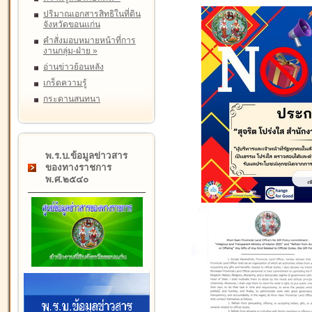
ปริมาณเอกสารสิทธิในที่ดิน
จังหวัดขอนแก่น
คำสั่งมอบหมายหน้าที่การ
งานกลุ่ม-ฝ่าย
»
อ่านข่าวย้อนหลัง
เกร็ดความรู้
กระดานสนทนา
พ.ร.บ.ข้อมูลข่าวสาร
ของทางราชการ
พ.ศ.๒๕๔๐