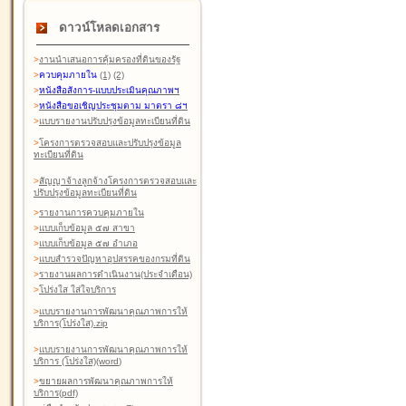
ดาวน์โหลดเอกสาร
>
งานนำเสนอการคุ้มครองที่ดินของรัฐ
>
ควบคุมภายใน
(1)
(2)
>
หนังสือสังการ-แบบประเมินคุณภาพฯ
>
หนังสือขอเชิญประชุมตาม มาตรา ๘ฯ
>
แบบรายงานปรับปรุงข้อมูลทะเบียนที่ดิน
>
โครงการตรวจสอบและปรับปรุงข้อมูล
ทะเบียนที่ดิน
>
สัญญาจ้างลูกจ้างโครงการตรวจสอบและ
ปรับปรุงข้อมูลทะเบียนที่ดิน
>
รายงานการควบคุมภายใน
>
แบบเก็บข้อมูล ๕๗ สาขา
>
แบบเก็บข้อมูล ๕๗ อำเภอ
>
แบบสำรวจปัญหาอุปสรรคของกรมที่ดิน
>
รายงานผลการดำเนินงาน(ประจำเดือน)
>
โปร่งใส ใส่ใจบริการ
>
แบบรายงานการพัฒนาคุณภาพการให้
บริการ(โปร่งใส).zip
>
แบบรายงานการพัฒนาคุณภาพการให้
บริการ (โปร่งใส)(word
)
>
ขยายผลการพัฒนาคุณภาพการให้
บริการ(pdf)