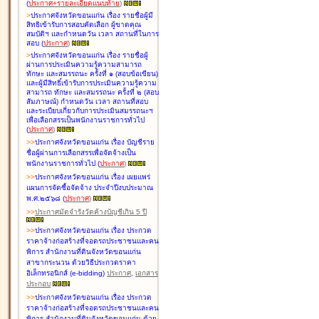
(
ประกาศ+รายละเอียดแนบท้าย
)
>
ประกาศจังหวัดขอนแก่น เรื่อง
รายชื่อผู้มี
สิทธิเข้ารับการสอบคัดเลือก ผู้ขาดคุณ
สมบัติฯ และกำหนดวัน เวลา สถานที่ในการ
สอบ
(
ประกาศ
)
>
ประกาศจังหวัดขอนแก่น เรื่อง
รายชื่อผู้
ผ่านการประเมินความรู้ความสามารถ
ทักษะ และสมรรถนะ ครั้งที่ ๑ (สอบข้อเขียน)
และผู้มีสิทธิ์เข้ารับการประเมินความรู้ความ
สามารถ ทักษะ และสมรรถนะ ครั้งที่ ๒ (สอบ
สัมภาษณ์) กำหนดวัน เวลา สถานที่สอบ
และระเบียบเกี่ยวกับการประเมินสมรรถนะฯ
เพื่อเลือกสรรเป็นพนักงานราชการทั่วไป
(
ประกาศ
)
>
>
ประกาศจังหวัดขอนแก่น เรื่อง
บัญชี
ราย
ชื่อผู้ผ่านการเลือกสรรเพื่อจัดจ้างเป็น
พนักงานราชการทั่วไป
(
ประกาศ
)
>
>
ประกาศจังหวัดขอนแก่น เรื่อง
เผยแพร่
แผนการจัดซื้อจัดจ้าง ประจำปีงบประมาณ
พ.ศ.๒๕๖๘
(
ประกาศ
)
>
>
ประกาศมัดจำรังวัดค้างบัญชีเกิน 5 ปี
>
>
ประกาศจังหวัดขอนแก่น เรื่อง ประกวด
ราคาจ้างก่อสร้างที่จอดรถประชาชนและคน
พิการ สำนักงานที่ดินจังหวัดขอนแก่น
สาขากระนวน ด้วยวิธีประกวดราคา
อิเล็กทรอนิกส์ (e-bidding)
ประกาศ
,
เอกสาร
ประกอบ
>
>
ประกาศจังหวัดขอนแก่น เรื่อง ประกวด
ราคาจ้างก่อสร้างที่จอดรถประชาชนและคน
พิการ สำนักงานที่ดินจังหวัดขอนแก่น ด้วย