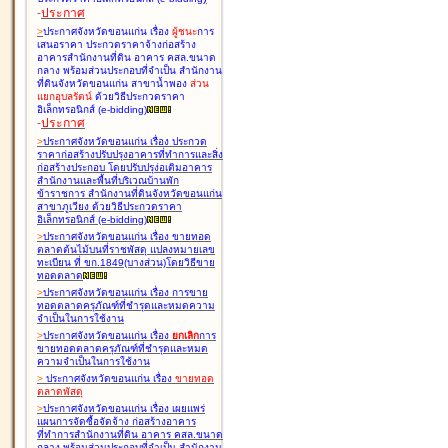
-
ประกาศ
>
ประกาศจังหวัดขอนแก่น เรื่อง
ผู้ชนะ
การ
เสนอราคา ประกวดราคาจ้างก่อสร้าง
อาคารสำนักงานที่ดิน อาคาร คสล.ขนาด
กลาง พร้อมส่วนประกอบที่จำเป็น สำนักงาน
ที่ดินจังหวัดขอนแก่น สาขาน้ำพอง
ส่วน
แยกอุบลรัตน์
ด้วยวิธีประกวดราคา
อิเล็กทรอนิกส์ (e-bidding
)
-
ประกาศ
>
ประกาศจังหวัดขอนแก่น เรื่อง
ประกวด
ราคาก่อสร้างปรับปรุงอาคารที่ทำการและสิ่ง
ก่อสร้างประกอบ โดยปรับปรุง่อเติมอาคาร
สำนักงานและพื้นที่บริเวณบ้านพัก
ข้าราชการ สำนักงานที่ดินจังหวัดขอนแก่น
สาขาภูเวียง ด้วยวิธีประกวดราคา
อิเล็กทรอนิกส์ (e-bidding
)
>
ประกาศจังหวัดขอนแก่น เรื่อง
ขายทอด
ตลาดต้นไม้บนที่ราชพัสดุ แปลงหมายเลข
ทะเบียน ที่ ขก.1849(บางส่วน)โดยวิธีขาย
ทอดตลาด
>
ประกาศจังหวัดขอนแก่น เรื่อง
การขาย
ทอดตลาดครุภัณฑ์ที่ชำรุดและหมดความ
จำเป็นในการใช้งาน
>
ประกาศจังหวัดขอนแก่น เรื่อง
ยกเลิก
การ
ขายทอดตลาดครุภัณฑ์ที่ชำรุดและหมด
ความจำเป็นในการใช้งาน
>
ประกาศจังหวัดขอนแก่น เรื่อง
ขายทอด
ตลาด
พัสดุ
>
ประกาศจังหวัดขอนแก่น เรื่อง
เผยแพร่
แผนการจัดซื้อจัดจ้าง ก่อสร้างอาคาร
ที่ทำการสำนักงานที่ดิน อาคาร คสล.ขนาด
กลาง พร้อมส่วนประกอบที่จำเป็น สำนักงาน