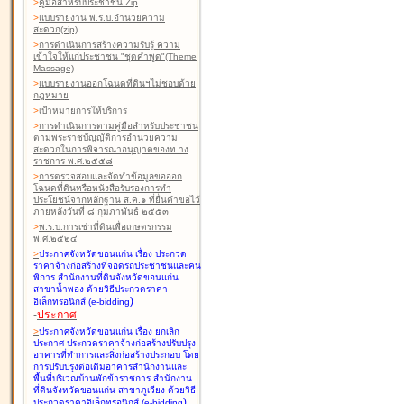
>
คู่มือสำหรับประชาชน Zip
>
แบบรายงาน พ.ร.บ.อำนวยความ
สะดวก(zip)
>
การดำเนินการสร้างความรับรู้ ความ
เข้าใจให้แก่ประชาชน "ชุดคำพูด"(Theme
Massage)
>
แบบรายงานออกโฉนดที่ดินฯไม่ชอบด้วย
กฎหมาย
>
เป้าหมายการให้บริการ
>
การดำเนินการตามคู่มือสำหรับประชาชน
ตามพระราชบัญญัติการอำนวยความ
สะดวกในการพิจารณาอนุญาตของท าง
ราชการ พ.ศ.๒๕๕๘
>
การตรวจสอบและจัดทำข้อมูลขอออก
โฉนดที่ดินหรือหนังสือรับรองการทำ
ประโยชน์จากหลักฐาน ส.ค.๑ ที่ยื่นคำขอไว้
ภายหลังวันที่ ๘ กุมภาพันธ์ ๒๕๕๓
>
พ.ร.บ.การเช่าที่ดินเพื่อเกษตรกรรม
พ.ศ.๒๕๒๔
>
ประกาศจังหวัดขอนแก่น เรื่อง ประกวด
ราคาจ้างก่อสร้างที่จอดรถประชาชนและคน
พิการ สำนักงานที่ดินจังหวัดขอนแก่น
สาขาน้ำพอง
ด้วยวิธีประกวดราคา
)
อิเล็กทรอนิกส์ (e-bidding
-
ประกาศ
>
ประกาศจังหวัดขอนแก่น เรื่อง ยกเลิก
ประกาศ ประกวดราคาจ้างก่อสร้างปรับปรุง
อาคารที่ทำการและสิ่งก่อสร้างประกอบ โดย
การปรับปรุงต่อเติมอาคารสำนักงานและ
พื้นที่บริเวณบ้านพักข้าราชการ สำนักงาน
ที่ดินจังหวัดขอนแก่น สาขาภูเวียง
ด้วยวิธี
)
ประกวดราคาอิเล็กทรอนิกส์ (e-bidding