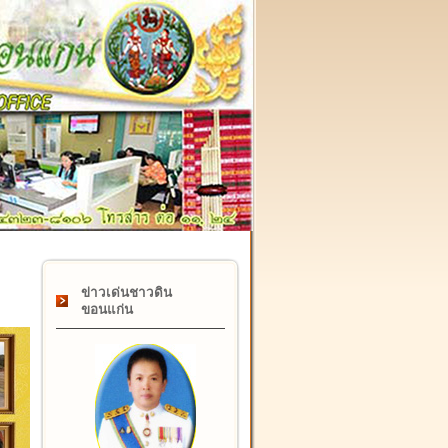
๑๗ กุมภาพันธ์ "วันคล้ายวันสถาปนากรมที่ดิน" ครบรอบ ๑๒๒ ปี
ข่าวเด่นชาวดิน
ขอนแก่น