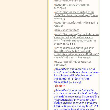
>
คู่มือสำหรับประชาชน Zip
>
แบบรายงาน พ.ร.บ.อำนวยความ
สะดวก(zip)
>
การดำเนินการสร้างความรับรู้ ความ
เข้าใจให้แก่ประชาชน "ชุดคำพูด"(Theme
Massage)
>
แบบรายงานออกโฉนดที่ดินฯไม่ชอบด้วย
กฎหมาย
>
เป้าหมายการให้บริการ
>
การดำเนินการตามคู่มือสำหรับประชาชน
ตามพระราชบัญญัติการอำนวยความ
สะดวกในการพิจารณาอนุญาตของท าง
ราชการ พ.ศ.๒๕๕๘
>
การตรวจสอบและจัดทำข้อมูลขอออก
โฉนดที่ดินหรือหนังสือรับรองการทำ
ประโยชน์จากหลักฐาน ส.ค.๑ ที่ยื่นคำขอไว้
ภายหลังวันที่ ๘ กุมภาพันธ์ ๒๕๕๓
>
พ.ร.บ.การเช่าที่ดินเพื่อเกษตรกรรม
พ.ศ.๒๕๒๔
>
ประกาศจังหวัดขอนแก่น เรื่อง ประกวด
ราคาจ้างก่อสร้างที่จอดรถประชาชนและคน
พิการ สำนักงานที่ดินจังหวัดขอนแก่น
สาขาน้ำพอง
ด้วยวิธีประกวดราคา
)
อิเล็กทรอนิกส์ (e-bidding
-
ประกาศ
>
ประกาศจังหวัดขอนแก่น เรื่อง ยกเลิก
ประกาศ ประกวดราคาจ้างก่อสร้างปรับปรุง
อาคารที่ทำการและสิ่งก่อสร้างประกอบ โดย
การปรับปรุงต่อเติมอาคารสำนักงานและ
พื้นที่บริเวณบ้านพักข้าราชการ สำนักงาน
ที่ดินจังหวัดขอนแก่น สาขาภูเวียง
ด้วยวิธี
)
ประกวดราคาอิเล็กทรอนิกส์ (e-bidding