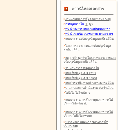
ดาวน์โหลดเอกสาร
>
งานนำเสนอการคุ้มครองที่ดินของรัฐ
>
ควบคุมภายใน
(1)
(2)
>
หนังสือสังการ-แบบประเมินคุณภาพฯ
>
หนังสือขอเชิญประชุมตาม มาตรา ๘ฯ
>
แบบรายงานปรับปรุงข้อมูลทะเบียนที่ดิน
>
โครงการตรวจสอบและปรับปรุงข้อมูล
ทะเบียนที่ดิน
>
สัญญาจ้างลูกจ้างโครงการตรวจสอบและ
ปรับปรุงข้อมูลทะเบียนที่ดิน
>
รายงานการควบคุมภายใน
>
แบบเก็บข้อมูล ๕๗ สาขา
>
แบบเก็บข้อมูล ๕๗ อำเภอ
>
แบบสำรวจปัญหาอุปสรรคของกรมที่ดิน
>
รายงานผลการดำเนินงาน(ประจำเดือน)
>
โปร่งใส ใส่ใจบริการ
>
แบบรายงานการพัฒนาคุณภาพการให้
บริการ(โปร่งใส).zip
>
แบบรายงานการพัฒนาคุณภาพการให้
บริการ (โปร่งใส)(word
)
>
ขยายผลการพัฒนาคุณภาพการให้
บริการ(pdf)