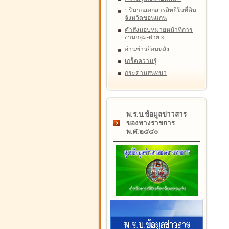
ปริมาณเอกสารสิทธิในที่ดิน
จังหวัดขอนแก่น
คำสั่งมอบหมายหน้าที่การ
งานกลุ่ม-ฝ่าย
»
อ่านข่าวย้อนหลัง
เกร็ดความรู้
กระดานสนทนา
พ.ร.บ.ข้อมูลข่าวสาร
ของทางราชการ
พ.ศ.๒๕๔๐