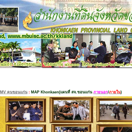
MV คนขอนแก่น
:
MAP Khonkaen(แผนที่ สจ.ขอนแก่น
ภายนอก
/
ภายใน
)