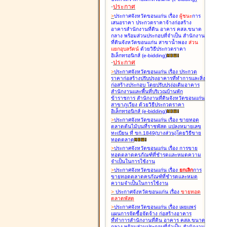
-
ประกาศ
>
ประกาศจังหวัดขอนแก่น เรื่อง
ผู้ชนะ
การ
เสนอราคา ประกวดราคาจ้างก่อสร้าง
อาคารสำนักงานที่ดิน อาคาร คสล.ขนาด
กลาง พร้อมส่วนประกอบที่จำเป็น สำนักงาน
ที่ดินจังหวัดขอนแก่น สาขาน้ำพอง
ส่วน
แยกอุบลรัตน์
ด้วยวิธีประกวดราคา
อิเล็กทรอนิกส์ (e-bidding
)
-
ประกาศ
>
ประกาศจังหวัดขอนแก่น เรื่อง
ประกวด
ราคาก่อสร้างปรับปรุงอาคารที่ทำการและสิ่ง
ก่อสร้างประกอบ โดยปรับปรุง่อเติมอาคาร
สำนักงานและพื้นที่บริเวณบ้านพัก
ข้าราชการ สำนักงานที่ดินจังหวัดขอนแก่น
สาขาภูเวียง ด้วยวิธีประกวดราคา
อิเล็กทรอนิกส์ (e-bidding
)
>
ประกาศจังหวัดขอนแก่น เรื่อง
ขายทอด
ตลาดต้นไม้บนที่ราชพัสดุ แปลงหมายเลข
ทะเบียน ที่ ขก.1849(บางส่วน)โดยวิธีขาย
ทอดตลาด
>
ประกาศจังหวัดขอนแก่น เรื่อง
การขาย
ทอดตลาดครุภัณฑ์ที่ชำรุดและหมดความ
จำเป็นในการใช้งาน
>
ประกาศจังหวัดขอนแก่น เรื่อง
ยกเลิก
การ
ขายทอดตลาดครุภัณฑ์ที่ชำรุดและหมด
ความจำเป็นในการใช้งาน
>
ประกาศจังหวัดขอนแก่น เรื่อง
ขายทอด
ตลาด
พัสดุ
>
ประกาศจังหวัดขอนแก่น เรื่อง
เผยแพร่
แผนการจัดซื้อจัดจ้าง ก่อสร้างอาคาร
ที่ทำการสำนักงานที่ดิน อาคาร คสล.ขนาด
กลาง พร้อมส่วนประกอบที่จำเป็น สำนักงาน