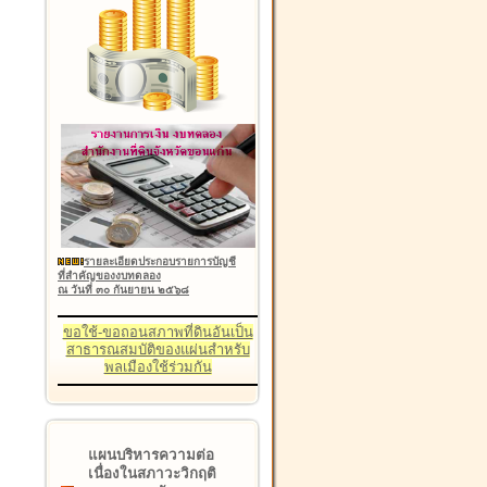
รายละเอียดประกอบรายการบัญชี
ที่สำคัญของงบทดลอง
ณ วันที่ ๓๐ กันยายน ๒๕๖๘
ขอใช้-ขอถอนสภาพที่ดินอันเป็น
สาธารณสมบัติของแผ่นสำหรับ
พลเมืองใช้ร่วมกัน
แผนบริหารความต่อ
เนื่องในสภาวะวิกฤติ