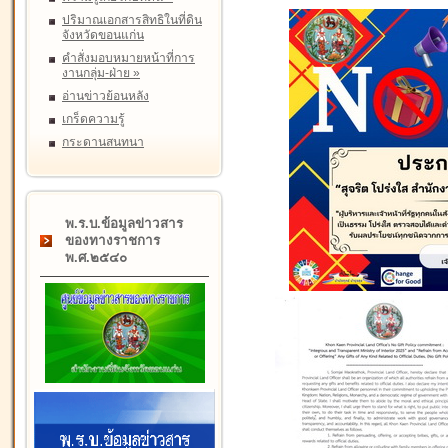
ปริมาณเอกสารสิทธิในที่ดิน
จังหวัดขอนแก่น
คำสั่งมอบหมายหน้าที่การ
งานกลุ่ม-ฝ่าย
»
อ่านข่าวย้อนหลัง
เกร็ดความรู้
กระดานสนทนา
พ.ร.บ.ข้อมูลข่าวสาร
ของทางราชการ
พ.ศ.๒๕๔๐