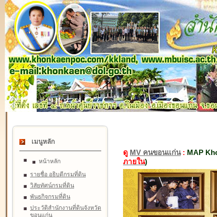
เมนูหลัก
ดู
MV คนขอนแก่น
:
MAP Kho
ภายใน
)
หน้าหลัก
รายชื่อ อธิบดีกรมที่ดิน
วิสัยทัศน์กรมที่ดิน
พันธกิจกรมที่ดิน
ประวัติสำนักงานที่ดินจังหวัด
ขอนแก่น