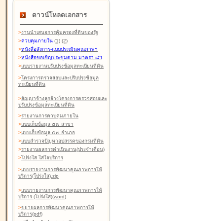
ดาวน์โหลดเอกสาร
>
งานนำเสนอการคุ้มครองที่ดินของรัฐ
>
ควบคุมภายใน
(1)
(2)
>
หนังสือสังการ-แบบประเมินคุณภาพฯ
>
หนังสือขอเชิญประชุมตาม มาตรา ๘ฯ
>
แบบรายงานปรับปรุงข้อมูลทะเบียนที่ดิน
>
โครงการตรวจสอบและปรับปรุงข้อมูล
ทะเบียนที่ดิน
>
สัญญาจ้างลูกจ้างโครงการตรวจสอบและ
ปรับปรุงข้อมูลทะเบียนที่ดิน
>
รายงานการควบคุมภายใน
>
แบบเก็บข้อมูล ๕๗ สาขา
>
แบบเก็บข้อมูล ๕๗ อำเภอ
>
แบบสำรวจปัญหาอุปสรรคของกรมที่ดิน
>
รายงานผลการดำเนินงาน(ประจำเดือน)
>
โปร่งใส ใส่ใจบริการ
>
แบบรายงานการพัฒนาคุณภาพการให้
บริการ(โปร่งใส).zip
>
แบบรายงานการพัฒนาคุณภาพการให้
บริการ (โปร่งใส)(word
)
>
ขยายผลการพัฒนาคุณภาพการให้
บริการ(pdf)