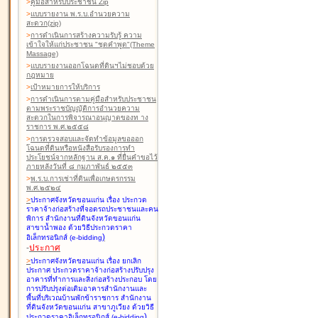
>
คู่มือสำหรับประชาชน Zip
>
แบบรายงาน พ.ร.บ.อำนวยความ
สะดวก(zip)
>
การดำเนินการสร้างความรับรู้ ความ
เข้าใจให้แก่ประชาชน "ชุดคำพูด"(Theme
Massage)
>
แบบรายงานออกโฉนดที่ดินฯไม่ชอบด้วย
กฎหมาย
>
เป้าหมายการให้บริการ
>
การดำเนินการตามคู่มือสำหรับประชาชน
ตามพระราชบัญญัติการอำนวยความ
สะดวกในการพิจารณาอนุญาตของท าง
ราชการ พ.ศ.๒๕๕๘
>
การตรวจสอบและจัดทำข้อมูลขอออก
โฉนดที่ดินหรือหนังสือรับรองการทำ
ประโยชน์จากหลักฐาน ส.ค.๑ ที่ยื่นคำขอไว้
ภายหลังวันที่ ๘ กุมภาพันธ์ ๒๕๕๓
>
พ.ร.บ.การเช่าที่ดินเพื่อเกษตรกรรม
พ.ศ.๒๕๒๔
>
ประกาศจังหวัดขอนแก่น เรื่อง ประกวด
ราคาจ้างก่อสร้างที่จอดรถประชาชนและคน
พิการ สำนักงานที่ดินจังหวัดขอนแก่น
สาขาน้ำพอง
ด้วยวิธีประกวดราคา
)
อิเล็กทรอนิกส์ (e-bidding
-
ประกาศ
>
ประกาศจังหวัดขอนแก่น เรื่อง ยกเลิก
ประกาศ ประกวดราคาจ้างก่อสร้างปรับปรุง
อาคารที่ทำการและสิ่งก่อสร้างประกอบ โดย
การปรับปรุงต่อเติมอาคารสำนักงานและ
พื้นที่บริเวณบ้านพักข้าราชการ สำนักงาน
ที่ดินจังหวัดขอนแก่น สาขาภูเวียง
ด้วยวิธี
)
ประกวดราคาอิเล็กทรอนิกส์ (e-bidding