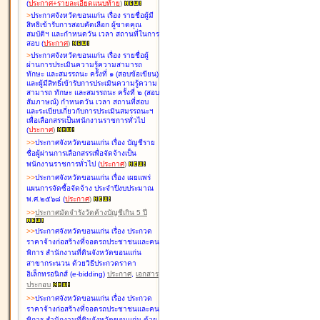
(
ประกาศ+รายละเอียดแนบท้าย
)
>
ประกาศจังหวัดขอนแก่น เรื่อง
รายชื่อผู้มี
สิทธิเข้ารับการสอบคัดเลือก ผู้ขาดคุณ
สมบัติฯ และกำหนดวัน เวลา สถานที่ในการ
สอบ
(
ประกาศ
)
>
ประกาศจังหวัดขอนแก่น เรื่อง
รายชื่อผู้
ผ่านการประเมินความรู้ความสามารถ
ทักษะ และสมรรถนะ ครั้งที่ ๑ (สอบข้อเขียน)
และผู้มีสิทธิ์เข้ารับการประเมินความรู้ความ
สามารถ ทักษะ และสมรรถนะ ครั้งที่ ๒ (สอบ
สัมภาษณ์) กำหนดวัน เวลา สถานที่สอบ
และระเบียบเกี่ยวกับการประเมินสมรรถนะฯ
เพื่อเลือกสรรเป็นพนักงานราชการทั่วไป
(
ประกาศ
)
>
>
ประกาศจังหวัดขอนแก่น เรื่อง
บัญชี
ราย
ชื่อผู้ผ่านการเลือกสรรเพื่อจัดจ้างเป็น
พนักงานราชการทั่วไป
(
ประกาศ
)
>
>
ประกาศจังหวัดขอนแก่น เรื่อง
เผยแพร่
แผนการจัดซื้อจัดจ้าง ประจำปีงบประมาณ
พ.ศ.๒๕๖๘
(
ประกาศ
)
>
>
ประกาศมัดจำรังวัดค้างบัญชีเกิน 5 ปี
>
>
ประกาศจังหวัดขอนแก่น เรื่อง ประกวด
ราคาจ้างก่อสร้างที่จอดรถประชาชนและคน
พิการ สำนักงานที่ดินจังหวัดขอนแก่น
สาขากระนวน ด้วยวิธีประกวดราคา
อิเล็กทรอนิกส์ (e-bidding)
ประกาศ
,
เอกสาร
ประกอบ
>
>
ประกาศจังหวัดขอนแก่น เรื่อง ประกวด
ราคาจ้างก่อสร้างที่จอดรถประชาชนและคน
พิการ สำนักงานที่ดินจังหวัดขอนแก่น ด้วย