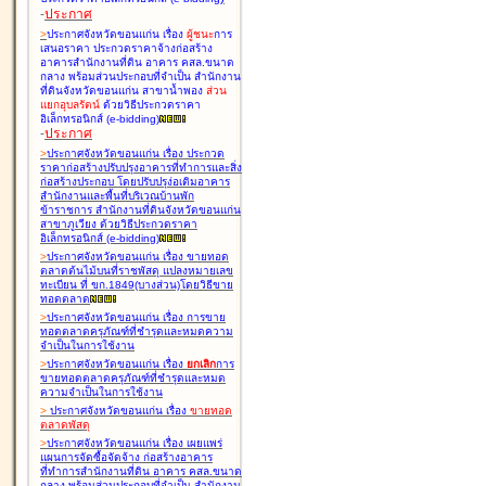
-
ประกาศ
>
ประกาศจังหวัดขอนแก่น เรื่อง
ผู้ชนะ
การ
เสนอราคา ประกวดราคาจ้างก่อสร้าง
อาคารสำนักงานที่ดิน อาคาร คสล.ขนาด
กลาง พร้อมส่วนประกอบที่จำเป็น สำนักงาน
ที่ดินจังหวัดขอนแก่น สาขาน้ำพอง
ส่วน
แยกอุบลรัตน์
ด้วยวิธีประกวดราคา
อิเล็กทรอนิกส์ (e-bidding
)
-
ประกาศ
>
ประกาศจังหวัดขอนแก่น เรื่อง
ประกวด
ราคาก่อสร้างปรับปรุงอาคารที่ทำการและสิ่ง
ก่อสร้างประกอบ โดยปรับปรุง่อเติมอาคาร
สำนักงานและพื้นที่บริเวณบ้านพัก
ข้าราชการ สำนักงานที่ดินจังหวัดขอนแก่น
สาขาภูเวียง ด้วยวิธีประกวดราคา
อิเล็กทรอนิกส์ (e-bidding
)
>
ประกาศจังหวัดขอนแก่น เรื่อง
ขายทอด
ตลาดต้นไม้บนที่ราชพัสดุ แปลงหมายเลข
ทะเบียน ที่ ขก.1849(บางส่วน)โดยวิธีขาย
ทอดตลาด
>
ประกาศจังหวัดขอนแก่น เรื่อง
การขาย
ทอดตลาดครุภัณฑ์ที่ชำรุดและหมดความ
จำเป็นในการใช้งาน
>
ประกาศจังหวัดขอนแก่น เรื่อง
ยกเลิก
การ
ขายทอดตลาดครุภัณฑ์ที่ชำรุดและหมด
ความจำเป็นในการใช้งาน
>
ประกาศจังหวัดขอนแก่น เรื่อง
ขายทอด
ตลาด
พัสดุ
>
ประกาศจังหวัดขอนแก่น เรื่อง
เผยแพร่
แผนการจัดซื้อจัดจ้าง ก่อสร้างอาคาร
ที่ทำการสำนักงานที่ดิน อาคาร คสล.ขนาด
กลาง พร้อมส่วนประกอบที่จำเป็น สำนักงาน