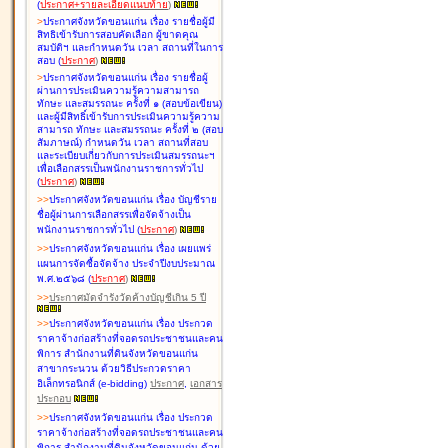
(
ประกาศ+รายละเอียดแนบท้าย
)
>
ประกาศจังหวัดขอนแก่น เรื่อง
รายชื่อผู้มี
สิทธิเข้ารับการสอบคัดเลือก ผู้ขาดคุณ
สมบัติฯ และกำหนดวัน เวลา สถานที่ในการ
สอบ
(
ประกาศ
)
>
ประกาศจังหวัดขอนแก่น เรื่อง
รายชื่อผู้
ผ่านการประเมินความรู้ความสามารถ
ทักษะ และสมรรถนะ ครั้งที่ ๑ (สอบข้อเขียน)
และผู้มีสิทธิ์เข้ารับการประเมินความรู้ความ
สามารถ ทักษะ และสมรรถนะ ครั้งที่ ๒ (สอบ
สัมภาษณ์) กำหนดวัน เวลา สถานที่สอบ
และระเบียบเกี่ยวกับการประเมินสมรรถนะฯ
เพื่อเลือกสรรเป็นพนักงานราชการทั่วไป
(
ประกาศ
)
>
>
ประกาศจังหวัดขอนแก่น เรื่อง
บัญชี
ราย
ชื่อผู้ผ่านการเลือกสรรเพื่อจัดจ้างเป็น
พนักงานราชการทั่วไป
(
ประกาศ
)
>
>
ประกาศจังหวัดขอนแก่น เรื่อง
เผยแพร่
แผนการจัดซื้อจัดจ้าง ประจำปีงบประมาณ
พ.ศ.๒๕๖๘
(
ประกาศ
)
>
>
ประกาศมัดจำรังวัดค้างบัญชีเกิน 5 ปี
>
>
ประกาศจังหวัดขอนแก่น เรื่อง ประกวด
ราคาจ้างก่อสร้างที่จอดรถประชาชนและคน
พิการ สำนักงานที่ดินจังหวัดขอนแก่น
สาขากระนวน ด้วยวิธีประกวดราคา
อิเล็กทรอนิกส์ (e-bidding)
ประกาศ
,
เอกสาร
ประกอบ
>
>
ประกาศจังหวัดขอนแก่น เรื่อง ประกวด
ราคาจ้างก่อสร้างที่จอดรถประชาชนและคน
พิการ สำนักงานที่ดินจังหวัดขอนแก่น ด้วย