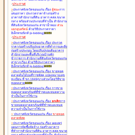
-
ประกาศ
>
ประกาศจังหวัดขอนแก่น เรื่อง
ผู้ชนะ
การ
เสนอราคา ประกวดราคาจ้างก่อสร้าง
อาคารสำนักงานที่ดิน อาคาร คสล.ขนาด
กลาง พร้อมส่วนประกอบที่จำเป็น สำนักงาน
ที่ดินจังหวัดขอนแก่น สาขาน้ำพอง
ส่วน
แยกอุบลรัตน์
ด้วยวิธีประกวดราคา
อิเล็กทรอนิกส์ (e-bidding
)
-
ประกาศ
>
ประกาศจังหวัดขอนแก่น เรื่อง
ประกวด
ราคาก่อสร้างปรับปรุงอาคารที่ทำการและสิ่ง
ก่อสร้างประกอบ โดยปรับปรุง่อเติมอาคาร
สำนักงานและพื้นที่บริเวณบ้านพัก
ข้าราชการ สำนักงานที่ดินจังหวัดขอนแก่น
สาขาภูเวียง ด้วยวิธีประกวดราคา
อิเล็กทรอนิกส์ (e-bidding
)
>
ประกาศจังหวัดขอนแก่น เรื่อง
ขายทอด
ตลาดต้นไม้บนที่ราชพัสดุ แปลงหมายเลข
ทะเบียน ที่ ขก.1849(บางส่วน)โดยวิธีขาย
ทอดตลาด
>
ประกาศจังหวัดขอนแก่น เรื่อง
การขาย
ทอดตลาดครุภัณฑ์ที่ชำรุดและหมดความ
จำเป็นในการใช้งาน
>
ประกาศจังหวัดขอนแก่น เรื่อง
ยกเลิก
การ
ขายทอดตลาดครุภัณฑ์ที่ชำรุดและหมด
ความจำเป็นในการใช้งาน
>
ประกาศจังหวัดขอนแก่น เรื่อง
ขายทอด
ตลาด
พัสดุ
>
ประกาศจังหวัดขอนแก่น เรื่อง
เผยแพร่
แผนการจัดซื้อจัดจ้าง ก่อสร้างอาคาร
ที่ทำการสำนักงานที่ดิน อาคาร คสล.ขนาด
กลาง พร้อมส่วนประกอบที่จำเป็น สำนักงาน