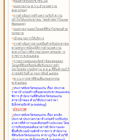
>
คู่มือสำหรับประชาชน Zip
>
แบบรายงาน พ.ร.บ.อำนวยความ
สะดวก(zip)
>
การดำเนินการสร้างความรับรู้ ความ
เข้าใจให้แก่ประชาชน "ชุดคำพูด"(Theme
Massage)
>
แบบรายงานออกโฉนดที่ดินฯไม่ชอบด้วย
กฎหมาย
>
เป้าหมายการให้บริการ
>
การดำเนินการตามคู่มือสำหรับประชาชน
ตามพระราชบัญญัติการอำนวยความ
สะดวกในการพิจารณาอนุญาตของท าง
ราชการ พ.ศ.๒๕๕๘
>
การตรวจสอบและจัดทำข้อมูลขอออก
โฉนดที่ดินหรือหนังสือรับรองการทำ
ประโยชน์จากหลักฐาน ส.ค.๑ ที่ยื่นคำขอไว้
ภายหลังวันที่ ๘ กุมภาพันธ์ ๒๕๕๓
>
พ.ร.บ.การเช่าที่ดินเพื่อเกษตรกรรม
พ.ศ.๒๕๒๔
>
ประกาศจังหวัดขอนแก่น เรื่อง ประกวด
ราคาจ้างก่อสร้างที่จอดรถประชาชนและคน
พิการ สำนักงานที่ดินจังหวัดขอนแก่น
สาขาน้ำพอง
ด้วยวิธีประกวดราคา
)
อิเล็กทรอนิกส์ (e-bidding
-
ประกาศ
>
ประกาศจังหวัดขอนแก่น เรื่อง ยกเลิก
ประกาศ ประกวดราคาจ้างก่อสร้างปรับปรุง
อาคารที่ทำการและสิ่งก่อสร้างประกอบ โดย
การปรับปรุงต่อเติมอาคารสำนักงานและ
พื้นที่บริเวณบ้านพักข้าราชการ สำนักงาน
ที่ดินจังหวัดขอนแก่น สาขาภูเวียง
ด้วยวิธี
)
ประกวดราคาอิเล็กทรอนิกส์ (e-bidding