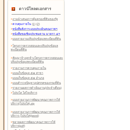
ดาวน์โหลดเอกสาร
>
งานนำเสนอการคุ้มครองที่ดินของรัฐ
>
ควบคุมภายใน
(1)
(2)
>
หนังสือสังการ-แบบประเมินคุณภาพฯ
>
หนังสือขอเชิญประชุมตาม มาตรา ๘ฯ
>
แบบรายงานปรับปรุงข้อมูลทะเบียนที่ดิน
>
โครงการตรวจสอบและปรับปรุงข้อมูล
ทะเบียนที่ดิน
>
สัญญาจ้างลูกจ้างโครงการตรวจสอบและ
ปรับปรุงข้อมูลทะเบียนที่ดิน
>
รายงานการควบคุมภายใน
>
แบบเก็บข้อมูล ๕๗ สาขา
>
แบบเก็บข้อมูล ๕๗ อำเภอ
>
แบบสำรวจปัญหาอุปสรรคของกรมที่ดิน
>
รายงานผลการดำเนินงาน(ประจำเดือน)
>
โปร่งใส ใส่ใจบริการ
>
แบบรายงานการพัฒนาคุณภาพการให้
บริการ(โปร่งใส).zip
>
แบบรายงานการพัฒนาคุณภาพการให้
บริการ (โปร่งใส)(word
)
>
ขยายผลการพัฒนาคุณภาพการให้
บริการ(pdf)