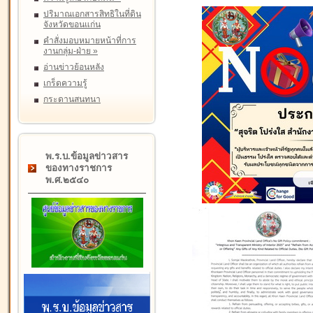
ปริมาณเอกสารสิทธิในที่ดิน
จังหวัดขอนแก่น
คำสั่งมอบหมายหน้าที่การ
งานกลุ่ม-ฝ่าย
»
อ่านข่าวย้อนหลัง
เกร็ดความรู้
กระดานสนทนา
พ.ร.บ.ข้อมูลข่าวสาร
ของทางราชการ
พ.ศ.๒๕๔๐