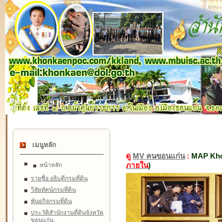
เมนูหลัก
ดู
MV คนขอนแก่น
:
MAP Kho
ภายใน
)
หน้าหลัก
รายชื่อ อธิบดีกรมที่ดิน
วิสัยทัศน์กรมที่ดิน
พันธกิจกรมที่ดิน
ประวัติสำนักงานที่ดินจังหวัด
ขอนแก่น