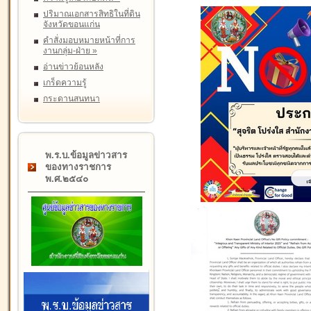
ปริมาณเอกสารสิทธิในที่ดิน
จังหวัดขอนแก่น
คำสั่งมอบหมายหน้าที่การ
งานกลุ่ม-ฝ่าย
»
อ่านข่าวย้อนหลัง
เกร็ดความรู้
กระดานสนทนา
พ.ร.บ.ข้อมูลข่าวสาร
ของทางราชการ
พ.ศ.๒๕๔๐