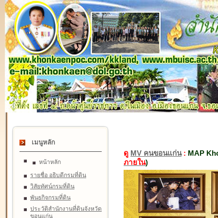
เมนูหลัก
ดู
MV คนขอนแก่น
:
MAP Kho
ภายใน
)
หน้าหลัก
รายชื่อ อธิบดีกรมที่ดิน
วิสัยทัศน์กรมที่ดิน
พันธกิจกรมที่ดิน
ประวัติสำนักงานที่ดินจังหวัด
ขอนแก่น