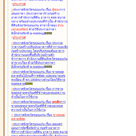
-
ประกาศ
>
ประกาศจังหวัดขอนแก่น เรื่อง
ผู้ชนะ
การ
เสนอราคา ประกวดราคาจ้างก่อสร้าง
อาคารสำนักงานที่ดิน อาคาร คสล.ขนาด
กลาง พร้อมส่วนประกอบที่จำเป็น สำนักงาน
ที่ดินจังหวัดขอนแก่น สาขาน้ำพอง
ส่วน
แยกอุบลรัตน์
ด้วยวิธีประกวดราคา
อิเล็กทรอนิกส์ (e-bidding
)
-
ประกาศ
>
ประกาศจังหวัดขอนแก่น เรื่อง
ประกวด
ราคาก่อสร้างปรับปรุงอาคารที่ทำการและสิ่ง
ก่อสร้างประกอบ โดยปรับปรุง่อเติมอาคาร
สำนักงานและพื้นที่บริเวณบ้านพัก
ข้าราชการ สำนักงานที่ดินจังหวัดขอนแก่น
สาขาภูเวียง ด้วยวิธีประกวดราคา
อิเล็กทรอนิกส์ (e-bidding
)
>
ประกาศจังหวัดขอนแก่น เรื่อง
ขายทอด
ตลาดต้นไม้บนที่ราชพัสดุ แปลงหมายเลข
ทะเบียน ที่ ขก.1849(บางส่วน)โดยวิธีขาย
ทอดตลาด
>
ประกาศจังหวัดขอนแก่น เรื่อง
การขาย
ทอดตลาดครุภัณฑ์ที่ชำรุดและหมดความ
จำเป็นในการใช้งาน
>
ประกาศจังหวัดขอนแก่น เรื่อง
ยกเลิก
การ
ขายทอดตลาดครุภัณฑ์ที่ชำรุดและหมด
ความจำเป็นในการใช้งาน
>
ประกาศจังหวัดขอนแก่น เรื่อง
ขายทอด
ตลาด
พัสดุ
>
ประกาศจังหวัดขอนแก่น เรื่อง
เผยแพร่
แผนการจัดซื้อจัดจ้าง ก่อสร้างอาคาร
ที่ทำการสำนักงานที่ดิน อาคาร คสล.ขนาด
กลาง พร้อมส่วนประกอบที่จำเป็น สำนักงาน