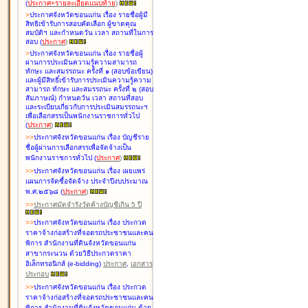
(
ประกาศ+รายละเอียดแนบท้าย
)
>
ประกาศจังหวัดขอนแก่น เรื่อง
รายชื่อผู้มี
สิทธิเข้ารับการสอบคัดเลือก ผู้ขาดคุณ
สมบัติฯ และกำหนดวัน เวลา สถานที่ในการ
สอบ
(
ประกาศ
)
>
ประกาศจังหวัดขอนแก่น เรื่อง
รายชื่อผู้
ผ่านการประเมินความรู้ความสามารถ
ทักษะ และสมรรถนะ ครั้งที่ ๑ (สอบข้อเขียน)
และผู้มีสิทธิ์เข้ารับการประเมินความรู้ความ
สามารถ ทักษะ และสมรรถนะ ครั้งที่ ๒ (สอบ
สัมภาษณ์) กำหนดวัน เวลา สถานที่สอบ
และระเบียบเกี่ยวกับการประเมินสมรรถนะฯ
เพื่อเลือกสรรเป็นพนักงานราชการทั่วไป
(
ประกาศ
)
>
>
ประกาศจังหวัดขอนแก่น เรื่อง
บัญชี
ราย
ชื่อผู้ผ่านการเลือกสรรเพื่อจัดจ้างเป็น
พนักงานราชการทั่วไป
(
ประกาศ
)
>
>
ประกาศจังหวัดขอนแก่น เรื่อง
เผยแพร่
แผนการจัดซื้อจัดจ้าง ประจำปีงบประมาณ
พ.ศ.๒๕๖๘
(
ประกาศ
)
>
>
ประกาศมัดจำรังวัดค้างบัญชีเกิน 5 ปี
>
>
ประกาศจังหวัดขอนแก่น เรื่อง ประกวด
ราคาจ้างก่อสร้างที่จอดรถประชาชนและคน
พิการ สำนักงานที่ดินจังหวัดขอนแก่น
สาขากระนวน ด้วยวิธีประกวดราคา
อิเล็กทรอนิกส์ (e-bidding)
ประกาศ
,
เอกสาร
ประกอบ
>
>
ประกาศจังหวัดขอนแก่น เรื่อง ประกวด
ราคาจ้างก่อสร้างที่จอดรถประชาชนและคน
พิการ สำนักงานที่ดินจังหวัดขอนแก่น ด้วย