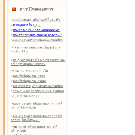
ดาวน์โหลดเอกสาร
>
งานนำเสนอการคุ้มครองที่ดินของรัฐ
>
ควบคุมภายใน
(1)
(2)
>
หนังสือสังการ-แบบประเมินคุณภาพฯ
>
หนังสือขอเชิญประชุมตาม มาตรา ๘ฯ
>
แบบรายงานปรับปรุงข้อมูลทะเบียนที่ดิน
>
โครงการตรวจสอบและปรับปรุงข้อมูล
ทะเบียนที่ดิน
>
สัญญาจ้างลูกจ้างโครงการตรวจสอบและ
ปรับปรุงข้อมูลทะเบียนที่ดิน
>
รายงานการควบคุมภายใน
>
แบบเก็บข้อมูล ๕๗ สาขา
>
แบบเก็บข้อมูล ๕๗ อำเภอ
>
แบบสำรวจปัญหาอุปสรรคของกรมที่ดิน
>
รายงานผลการดำเนินงาน(ประจำเดือน)
>
โปร่งใส ใส่ใจบริการ
>
แบบรายงานการพัฒนาคุณภาพการให้
บริการ(โปร่งใส).zip
>
แบบรายงานการพัฒนาคุณภาพการให้
บริการ (โปร่งใส)(word
)
>
ขยายผลการพัฒนาคุณภาพการให้
บริการ(pdf)