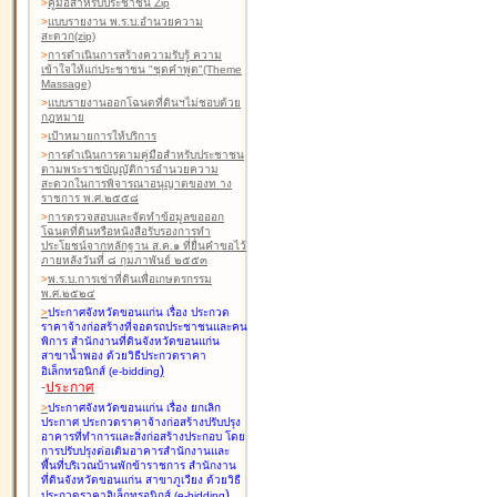
>
คู่มือสำหรับประชาชน Zip
>
แบบรายงาน พ.ร.บ.อำนวยความ
สะดวก(zip)
>
การดำเนินการสร้างความรับรู้ ความ
เข้าใจให้แก่ประชาชน "ชุดคำพูด"(Theme
Massage)
>
แบบรายงานออกโฉนดที่ดินฯไม่ชอบด้วย
กฎหมาย
>
เป้าหมายการให้บริการ
>
การดำเนินการตามคู่มือสำหรับประชาชน
ตามพระราชบัญญัติการอำนวยความ
สะดวกในการพิจารณาอนุญาตของท าง
ราชการ พ.ศ.๒๕๕๘
>
การตรวจสอบและจัดทำข้อมูลขอออก
โฉนดที่ดินหรือหนังสือรับรองการทำ
ประโยชน์จากหลักฐาน ส.ค.๑ ที่ยื่นคำขอไว้
ภายหลังวันที่ ๘ กุมภาพันธ์ ๒๕๕๓
>
พ.ร.บ.การเช่าที่ดินเพื่อเกษตรกรรม
พ.ศ.๒๕๒๔
>
ประกาศจังหวัดขอนแก่น เรื่อง ประกวด
ราคาจ้างก่อสร้างที่จอดรถประชาชนและคน
พิการ สำนักงานที่ดินจังหวัดขอนแก่น
สาขาน้ำพอง
ด้วยวิธีประกวดราคา
)
อิเล็กทรอนิกส์ (e-bidding
-
ประกาศ
>
ประกาศจังหวัดขอนแก่น เรื่อง ยกเลิก
ประกาศ ประกวดราคาจ้างก่อสร้างปรับปรุง
อาคารที่ทำการและสิ่งก่อสร้างประกอบ โดย
การปรับปรุงต่อเติมอาคารสำนักงานและ
พื้นที่บริเวณบ้านพักข้าราชการ สำนักงาน
ที่ดินจังหวัดขอนแก่น สาขาภูเวียง
ด้วยวิธี
)
ประกวดราคาอิเล็กทรอนิกส์ (e-bidding