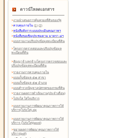
ดาวน์โหลดเอกสาร
>
งานนำเสนอการคุ้มครองที่ดินของรัฐ
>
ควบคุมภายใน
(1)
(2)
>
หนังสือสังการ-แบบประเมินคุณภาพฯ
>
หนังสือขอเชิญประชุมตาม มาตรา ๘ฯ
>
แบบรายงานปรับปรุงข้อมูลทะเบียนที่ดิน
>
โครงการตรวจสอบและปรับปรุงข้อมูล
ทะเบียนที่ดิน
>
สัญญาจ้างลูกจ้างโครงการตรวจสอบและ
ปรับปรุงข้อมูลทะเบียนที่ดิน
>
รายงานการควบคุมภายใน
>
แบบเก็บข้อมูล ๕๗ สาขา
>
แบบเก็บข้อมูล ๕๗ อำเภอ
>
แบบสำรวจปัญหาอุปสรรคของกรมที่ดิน
>
รายงานผลการดำเนินงาน(ประจำเดือน)
>
โปร่งใส ใส่ใจบริการ
>
แบบรายงานการพัฒนาคุณภาพการให้
บริการ(โปร่งใส).zip
>
แบบรายงานการพัฒนาคุณภาพการให้
บริการ (โปร่งใส)(word
)
>
ขยายผลการพัฒนาคุณภาพการให้
บริการ(pdf)