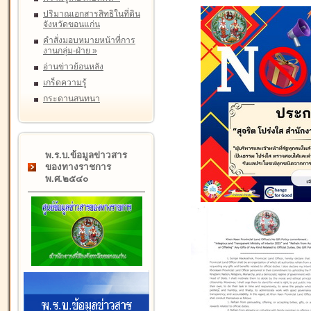
ปริมาณเอกสารสิทธิในที่ดิน
จังหวัดขอนแก่น
คำสั่งมอบหมายหน้าที่การ
งานกลุ่ม-ฝ่าย
»
อ่านข่าวย้อนหลัง
เกร็ดความรู้
กระดานสนทนา
พ.ร.บ.ข้อมูลข่าวสาร
ของทางราชการ
พ.ศ.๒๕๔๐