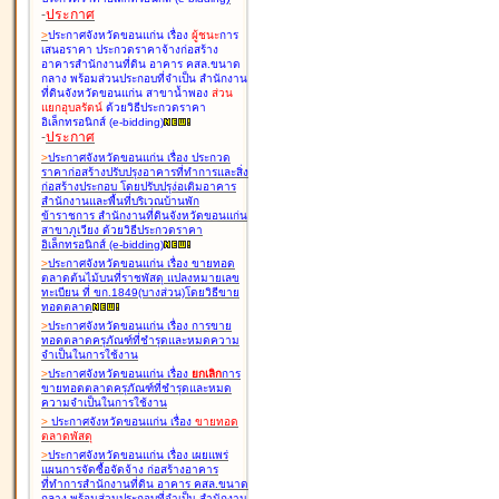
-
ประกาศ
>
ประกาศจังหวัดขอนแก่น เรื่อง
ผู้ชนะ
การ
เสนอราคา ประกวดราคาจ้างก่อสร้าง
อาคารสำนักงานที่ดิน อาคาร คสล.ขนาด
กลาง พร้อมส่วนประกอบที่จำเป็น สำนักงาน
ที่ดินจังหวัดขอนแก่น สาขาน้ำพอง
ส่วน
แยกอุบลรัตน์
ด้วยวิธีประกวดราคา
อิเล็กทรอนิกส์ (e-bidding
)
-
ประกาศ
>
ประกาศจังหวัดขอนแก่น เรื่อง
ประกวด
ราคาก่อสร้างปรับปรุงอาคารที่ทำการและสิ่ง
ก่อสร้างประกอบ โดยปรับปรุง่อเติมอาคาร
สำนักงานและพื้นที่บริเวณบ้านพัก
ข้าราชการ สำนักงานที่ดินจังหวัดขอนแก่น
สาขาภูเวียง ด้วยวิธีประกวดราคา
อิเล็กทรอนิกส์ (e-bidding
)
>
ประกาศจังหวัดขอนแก่น เรื่อง
ขายทอด
ตลาดต้นไม้บนที่ราชพัสดุ แปลงหมายเลข
ทะเบียน ที่ ขก.1849(บางส่วน)โดยวิธีขาย
ทอดตลาด
>
ประกาศจังหวัดขอนแก่น เรื่อง
การขาย
ทอดตลาดครุภัณฑ์ที่ชำรุดและหมดความ
จำเป็นในการใช้งาน
>
ประกาศจังหวัดขอนแก่น เรื่อง
ยกเลิก
การ
ขายทอดตลาดครุภัณฑ์ที่ชำรุดและหมด
ความจำเป็นในการใช้งาน
>
ประกาศจังหวัดขอนแก่น เรื่อง
ขายทอด
ตลาด
พัสดุ
>
ประกาศจังหวัดขอนแก่น เรื่อง
เผยแพร่
แผนการจัดซื้อจัดจ้าง ก่อสร้างอาคาร
ที่ทำการสำนักงานที่ดิน อาคาร คสล.ขนาด
กลาง พร้อมส่วนประกอบที่จำเป็น สำนักงาน