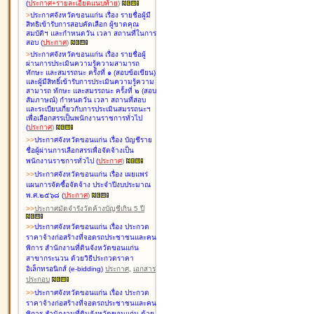
(
ประกาศ+รายละเอียดแนบท้าย
)
>
ประกาศจังหวัดขอนแก่น เรื่อง
รายชื่อผู้มี
สิทธิเข้ารับการสอบคัดเลือก ผู้ขาดคุณ
สมบัติฯ และกำหนดวัน เวลา สถานที่ในการ
สอบ
(
ประกาศ
)
>
ประกาศจังหวัดขอนแก่น เรื่อง
รายชื่อผู้
ผ่านการประเมินความรู้ความสามารถ
ทักษะ และสมรรถนะ ครั้งที่ ๑ (สอบข้อเขียน)
และผู้มีสิทธิ์เข้ารับการประเมินความรู้ความ
สามารถ ทักษะ และสมรรถนะ ครั้งที่ ๒ (สอบ
สัมภาษณ์) กำหนดวัน เวลา สถานที่สอบ
และระเบียบเกี่ยวกับการประเมินสมรรถนะฯ
เพื่อเลือกสรรเป็นพนักงานราชการทั่วไป
(
ประกาศ
)
>
>
ประกาศจังหวัดขอนแก่น เรื่อง
บัญชี
ราย
ชื่อผู้ผ่านการเลือกสรรเพื่อจัดจ้างเป็น
พนักงานราชการทั่วไป
(
ประกาศ
)
>
>
ประกาศจังหวัดขอนแก่น เรื่อง
เผยแพร่
แผนการจัดซื้อจัดจ้าง ประจำปีงบประมาณ
พ.ศ.๒๕๖๘
(
ประกาศ
)
>
>
ประกาศมัดจำรังวัดค้างบัญชีเกิน 5 ปี
>
>
ประกาศจังหวัดขอนแก่น เรื่อง ประกวด
ราคาจ้างก่อสร้างที่จอดรถประชาชนและคน
พิการ สำนักงานที่ดินจังหวัดขอนแก่น
สาขากระนวน ด้วยวิธีประกวดราคา
อิเล็กทรอนิกส์ (e-bidding)
ประกาศ
,
เอกสาร
ประกอบ
>
>
ประกาศจังหวัดขอนแก่น เรื่อง ประกวด
ราคาจ้างก่อสร้างที่จอดรถประชาชนและคน
พิการ สำนักงานที่ดินจังหวัดขอนแก่น ด้วย