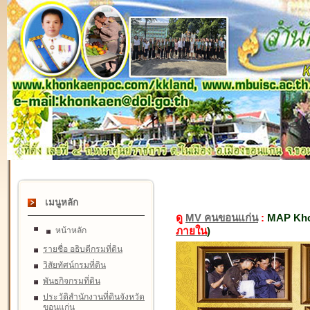
เมนูหลัก
ดู
MV คนขอนแก่น
:
MAP Kho
ภายใน
)
หน้าหลัก
รายชื่อ อธิบดีกรมที่ดิน
วิสัยทัศน์กรมที่ดิน
พันธกิจกรมที่ดิน
ประวัติสำนักงานที่ดินจังหวัด
ขอนแก่น