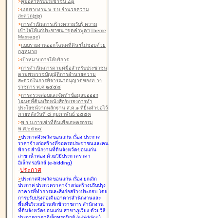
>
คู่มือสำหรับประชาชน Zip
>
แบบรายงาน พ.ร.บ.อำนวยความ
สะดวก(zip)
>
การดำเนินการสร้างความรับรู้ ความ
เข้าใจให้แก่ประชาชน "ชุดคำพูด"(Theme
Massage)
>
แบบรายงานออกโฉนดที่ดินฯไม่ชอบด้วย
กฎหมาย
>
เป้าหมายการให้บริการ
>
การดำเนินการตามคู่มือสำหรับประชาชน
ตามพระราชบัญญัติการอำนวยความ
สะดวกในการพิจารณาอนุญาตของท าง
ราชการ พ.ศ.๒๕๕๘
>
การตรวจสอบและจัดทำข้อมูลขอออก
โฉนดที่ดินหรือหนังสือรับรองการทำ
ประโยชน์จากหลักฐาน ส.ค.๑ ที่ยื่นคำขอไว้
ภายหลังวันที่ ๘ กุมภาพันธ์ ๒๕๕๓
>
พ.ร.บ.การเช่าที่ดินเพื่อเกษตรกรรม
พ.ศ.๒๕๒๔
>
ประกาศจังหวัดขอนแก่น เรื่อง ประกวด
ราคาจ้างก่อสร้างที่จอดรถประชาชนและคน
พิการ สำนักงานที่ดินจังหวัดขอนแก่น
สาขาน้ำพอง
ด้วยวิธีประกวดราคา
)
อิเล็กทรอนิกส์ (e-bidding
-
ประกาศ
>
ประกาศจังหวัดขอนแก่น เรื่อง ยกเลิก
ประกาศ ประกวดราคาจ้างก่อสร้างปรับปรุง
อาคารที่ทำการและสิ่งก่อสร้างประกอบ โดย
การปรับปรุงต่อเติมอาคารสำนักงานและ
พื้นที่บริเวณบ้านพักข้าราชการ สำนักงาน
ที่ดินจังหวัดขอนแก่น สาขาภูเวียง
ด้วยวิธี
)
ประกวดราคาอิเล็กทรอนิกส์ (e-bidding