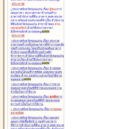
-
ประกาศ
>
ประกาศจังหวัดขอนแก่น เรื่อง
ผู้ชนะ
การ
เสนอราคา ประกวดราคาจ้างก่อสร้าง
อาคารสำนักงานที่ดิน อาคาร คสล.ขนาด
กลาง พร้อมส่วนประกอบที่จำเป็น สำนักงาน
ที่ดินจังหวัดขอนแก่น สาขาน้ำพอง
ส่วน
แยกอุบลรัตน์
ด้วยวิธีประกวดราคา
อิเล็กทรอนิกส์ (e-bidding
)
-
ประกาศ
>
ประกาศจังหวัดขอนแก่น เรื่อง
ประกวด
ราคาก่อสร้างปรับปรุงอาคารที่ทำการและสิ่ง
ก่อสร้างประกอบ โดยปรับปรุง่อเติมอาคาร
สำนักงานและพื้นที่บริเวณบ้านพัก
ข้าราชการ สำนักงานที่ดินจังหวัดขอนแก่น
สาขาภูเวียง ด้วยวิธีประกวดราคา
อิเล็กทรอนิกส์ (e-bidding
)
>
ประกาศจังหวัดขอนแก่น เรื่อง
ขายทอด
ตลาดต้นไม้บนที่ราชพัสดุ แปลงหมายเลข
ทะเบียน ที่ ขก.1849(บางส่วน)โดยวิธีขาย
ทอดตลาด
>
ประกาศจังหวัดขอนแก่น เรื่อง
การขาย
ทอดตลาดครุภัณฑ์ที่ชำรุดและหมดความ
จำเป็นในการใช้งาน
>
ประกาศจังหวัดขอนแก่น เรื่อง
ยกเลิก
การ
ขายทอดตลาดครุภัณฑ์ที่ชำรุดและหมด
ความจำเป็นในการใช้งาน
>
ประกาศจังหวัดขอนแก่น เรื่อง
ขายทอด
ตลาด
พัสดุ
>
ประกาศจังหวัดขอนแก่น เรื่อง
เผยแพร่
แผนการจัดซื้อจัดจ้าง ก่อสร้างอาคาร
ที่ทำการสำนักงานที่ดิน อาคาร คสล.ขนาด
กลาง พร้อมส่วนประกอบที่จำเป็น สำนักงาน