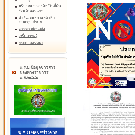
ปริมาณเอกสารสิทธิในที่ดิน
จังหวัดขอนแก่น
คำสั่งมอบหมายหน้าที่การ
งานกลุ่ม-ฝ่าย
»
อ่านข่าวย้อนหลัง
เกร็ดความรู้
กระดานสนทนา
พ.ร.บ.ข้อมูลข่าวสาร
ของทางราชการ
พ.ศ.๒๕๔๐