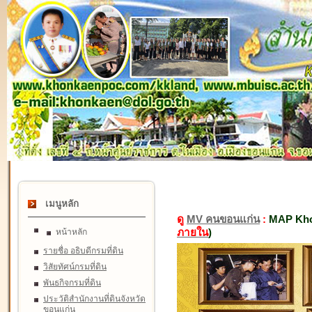
เมนูหลัก
ดู
MV คนขอนแก่น
:
MAP Kho
ภายใน
)
หน้าหลัก
รายชื่อ อธิบดีกรมที่ดิน
วิสัยทัศน์กรมที่ดิน
พันธกิจกรมที่ดิน
ประวัติสำนักงานที่ดินจังหวัด
ขอนแก่น