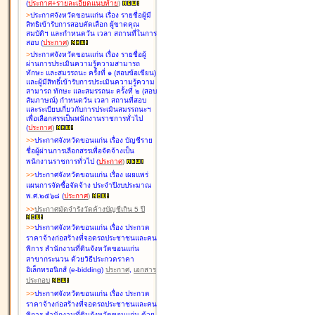
(
ประกาศ+รายละเอียดแนบท้าย
)
>
ประกาศจังหวัดขอนแก่น เรื่อง
รายชื่อผู้มี
สิทธิเข้ารับการสอบคัดเลือก ผู้ขาดคุณ
สมบัติฯ และกำหนดวัน เวลา สถานที่ในการ
สอบ
(
ประกาศ
)
>
ประกาศจังหวัดขอนแก่น เรื่อง
รายชื่อผู้
ผ่านการประเมินความรู้ความสามารถ
ทักษะ และสมรรถนะ ครั้งที่ ๑ (สอบข้อเขียน)
และผู้มีสิทธิ์เข้ารับการประเมินความรู้ความ
สามารถ ทักษะ และสมรรถนะ ครั้งที่ ๒ (สอบ
สัมภาษณ์) กำหนดวัน เวลา สถานที่สอบ
และระเบียบเกี่ยวกับการประเมินสมรรถนะฯ
เพื่อเลือกสรรเป็นพนักงานราชการทั่วไป
(
ประกาศ
)
>
>
ประกาศจังหวัดขอนแก่น เรื่อง
บัญชี
ราย
ชื่อผู้ผ่านการเลือกสรรเพื่อจัดจ้างเป็น
พนักงานราชการทั่วไป
(
ประกาศ
)
>
>
ประกาศจังหวัดขอนแก่น เรื่อง
เผยแพร่
แผนการจัดซื้อจัดจ้าง ประจำปีงบประมาณ
พ.ศ.๒๕๖๘
(
ประกาศ
)
>
>
ประกาศมัดจำรังวัดค้างบัญชีเกิน 5 ปี
>
>
ประกาศจังหวัดขอนแก่น เรื่อง ประกวด
ราคาจ้างก่อสร้างที่จอดรถประชาชนและคน
พิการ สำนักงานที่ดินจังหวัดขอนแก่น
สาขากระนวน ด้วยวิธีประกวดราคา
อิเล็กทรอนิกส์ (e-bidding)
ประกาศ
,
เอกสาร
ประกอบ
>
>
ประกาศจังหวัดขอนแก่น เรื่อง ประกวด
ราคาจ้างก่อสร้างที่จอดรถประชาชนและคน
พิการ สำนักงานที่ดินจังหวัดขอนแก่น ด้วย