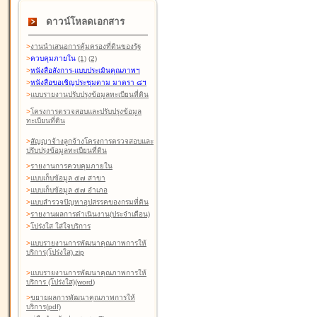
ดาวน์โหลดเอกสาร
>
งานนำเสนอการคุ้มครองที่ดินของรัฐ
>
ควบคุมภายใน
(1)
(2)
>
หนังสือสังการ-แบบประเมินคุณภาพฯ
>
หนังสือขอเชิญประชุมตาม มาตรา ๘ฯ
>
แบบรายงานปรับปรุงข้อมูลทะเบียนที่ดิน
>
โครงการตรวจสอบและปรับปรุงข้อมูล
ทะเบียนที่ดิน
>
สัญญาจ้างลูกจ้างโครงการตรวจสอบและ
ปรับปรุงข้อมูลทะเบียนที่ดิน
>
รายงานการควบคุมภายใน
>
แบบเก็บข้อมูล ๕๗ สาขา
>
แบบเก็บข้อมูล ๕๗ อำเภอ
>
แบบสำรวจปัญหาอุปสรรคของกรมที่ดิน
>
รายงานผลการดำเนินงาน(ประจำเดือน)
>
โปร่งใส ใส่ใจบริการ
>
แบบรายงานการพัฒนาคุณภาพการให้
บริการ(โปร่งใส).zip
>
แบบรายงานการพัฒนาคุณภาพการให้
บริการ (โปร่งใส)(word
)
>
ขยายผลการพัฒนาคุณภาพการให้
บริการ(pdf)