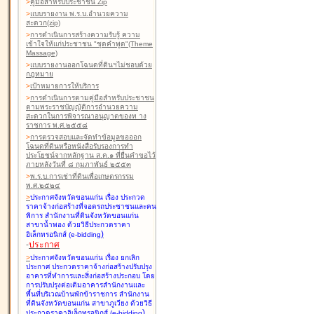
>
คู่มือสำหรับประชาชน Zip
>
แบบรายงาน พ.ร.บ.อำนวยความ
สะดวก(zip)
>
การดำเนินการสร้างความรับรู้ ความ
เข้าใจให้แก่ประชาชน "ชุดคำพูด"(Theme
Massage)
>
แบบรายงานออกโฉนดที่ดินฯไม่ชอบด้วย
กฎหมาย
>
เป้าหมายการให้บริการ
>
การดำเนินการตามคู่มือสำหรับประชาชน
ตามพระราชบัญญัติการอำนวยความ
สะดวกในการพิจารณาอนุญาตของท าง
ราชการ พ.ศ.๒๕๕๘
>
การตรวจสอบและจัดทำข้อมูลขอออก
โฉนดที่ดินหรือหนังสือรับรองการทำ
ประโยชน์จากหลักฐาน ส.ค.๑ ที่ยื่นคำขอไว้
ภายหลังวันที่ ๘ กุมภาพันธ์ ๒๕๕๓
>
พ.ร.บ.การเช่าที่ดินเพื่อเกษตรกรรม
พ.ศ.๒๕๒๔
>
ประกาศจังหวัดขอนแก่น เรื่อง ประกวด
ราคาจ้างก่อสร้างที่จอดรถประชาชนและคน
พิการ สำนักงานที่ดินจังหวัดขอนแก่น
สาขาน้ำพอง
ด้วยวิธีประกวดราคา
)
อิเล็กทรอนิกส์ (e-bidding
-
ประกาศ
>
ประกาศจังหวัดขอนแก่น เรื่อง ยกเลิก
ประกาศ ประกวดราคาจ้างก่อสร้างปรับปรุง
อาคารที่ทำการและสิ่งก่อสร้างประกอบ โดย
การปรับปรุงต่อเติมอาคารสำนักงานและ
พื้นที่บริเวณบ้านพักข้าราชการ สำนักงาน
ที่ดินจังหวัดขอนแก่น สาขาภูเวียง
ด้วยวิธี
)
ประกวดราคาอิเล็กทรอนิกส์ (e-bidding