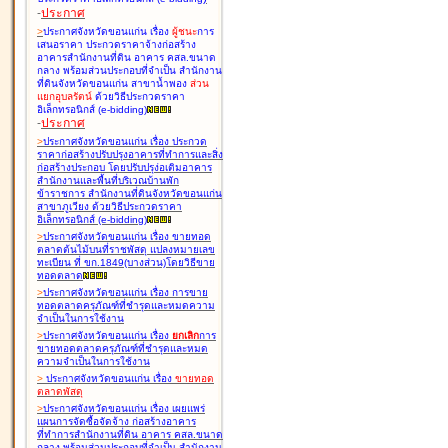
-
ประกาศ
>
ประกาศจังหวัดขอนแก่น เรื่อง
ผู้ชนะ
การ
เสนอราคา ประกวดราคาจ้างก่อสร้าง
อาคารสำนักงานที่ดิน อาคาร คสล.ขนาด
กลาง พร้อมส่วนประกอบที่จำเป็น สำนักงาน
ที่ดินจังหวัดขอนแก่น สาขาน้ำพอง
ส่วน
แยกอุบลรัตน์
ด้วยวิธีประกวดราคา
อิเล็กทรอนิกส์ (e-bidding
)
-
ประกาศ
>
ประกาศจังหวัดขอนแก่น เรื่อง
ประกวด
ราคาก่อสร้างปรับปรุงอาคารที่ทำการและสิ่ง
ก่อสร้างประกอบ โดยปรับปรุง่อเติมอาคาร
สำนักงานและพื้นที่บริเวณบ้านพัก
ข้าราชการ สำนักงานที่ดินจังหวัดขอนแก่น
สาขาภูเวียง ด้วยวิธีประกวดราคา
อิเล็กทรอนิกส์ (e-bidding
)
>
ประกาศจังหวัดขอนแก่น เรื่อง
ขายทอด
ตลาดต้นไม้บนที่ราชพัสดุ แปลงหมายเลข
ทะเบียน ที่ ขก.1849(บางส่วน)โดยวิธีขาย
ทอดตลาด
>
ประกาศจังหวัดขอนแก่น เรื่อง
การขาย
ทอดตลาดครุภัณฑ์ที่ชำรุดและหมดความ
จำเป็นในการใช้งาน
>
ประกาศจังหวัดขอนแก่น เรื่อง
ยกเลิก
การ
ขายทอดตลาดครุภัณฑ์ที่ชำรุดและหมด
ความจำเป็นในการใช้งาน
>
ประกาศจังหวัดขอนแก่น เรื่อง
ขายทอด
ตลาด
พัสดุ
>
ประกาศจังหวัดขอนแก่น เรื่อง
เผยแพร่
แผนการจัดซื้อจัดจ้าง ก่อสร้างอาคาร
ที่ทำการสำนักงานที่ดิน อาคาร คสล.ขนาด
กลาง พร้อมส่วนประกอบที่จำเป็น สำนักงาน