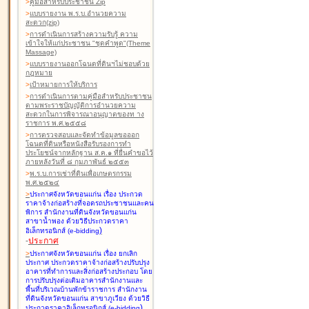
>
คู่มือสำหรับประชาชน Zip
>
แบบรายงาน พ.ร.บ.อำนวยความ
สะดวก(zip)
>
การดำเนินการสร้างความรับรู้ ความ
เข้าใจให้แก่ประชาชน "ชุดคำพูด"(Theme
Massage)
>
แบบรายงานออกโฉนดที่ดินฯไม่ชอบด้วย
กฎหมาย
>
เป้าหมายการให้บริการ
>
การดำเนินการตามคู่มือสำหรับประชาชน
ตามพระราชบัญญัติการอำนวยความ
สะดวกในการพิจารณาอนุญาตของท าง
ราชการ พ.ศ.๒๕๕๘
>
การตรวจสอบและจัดทำข้อมูลขอออก
โฉนดที่ดินหรือหนังสือรับรองการทำ
ประโยชน์จากหลักฐาน ส.ค.๑ ที่ยื่นคำขอไว้
ภายหลังวันที่ ๘ กุมภาพันธ์ ๒๕๕๓
>
พ.ร.บ.การเช่าที่ดินเพื่อเกษตรกรรม
พ.ศ.๒๕๒๔
>
ประกาศจังหวัดขอนแก่น เรื่อง ประกวด
ราคาจ้างก่อสร้างที่จอดรถประชาชนและคน
พิการ สำนักงานที่ดินจังหวัดขอนแก่น
สาขาน้ำพอง
ด้วยวิธีประกวดราคา
)
อิเล็กทรอนิกส์ (e-bidding
-
ประกาศ
>
ประกาศจังหวัดขอนแก่น เรื่อง ยกเลิก
ประกาศ ประกวดราคาจ้างก่อสร้างปรับปรุง
อาคารที่ทำการและสิ่งก่อสร้างประกอบ โดย
การปรับปรุงต่อเติมอาคารสำนักงานและ
พื้นที่บริเวณบ้านพักข้าราชการ สำนักงาน
ที่ดินจังหวัดขอนแก่น สาขาภูเวียง
ด้วยวิธี
)
ประกวดราคาอิเล็กทรอนิกส์ (e-bidding