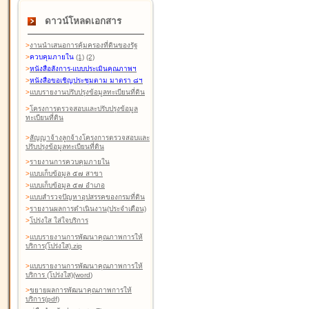
ดาวน์โหลดเอกสาร
>
งานนำเสนอการคุ้มครองที่ดินของรัฐ
>
ควบคุมภายใน
(1)
(2)
>
หนังสือสังการ-แบบประเมินคุณภาพฯ
>
หนังสือขอเชิญประชุมตาม มาตรา ๘ฯ
>
แบบรายงานปรับปรุงข้อมูลทะเบียนที่ดิน
>
โครงการตรวจสอบและปรับปรุงข้อมูล
ทะเบียนที่ดิน
>
สัญญาจ้างลูกจ้างโครงการตรวจสอบและ
ปรับปรุงข้อมูลทะเบียนที่ดิน
>
รายงานการควบคุมภายใน
>
แบบเก็บข้อมูล ๕๗ สาขา
>
แบบเก็บข้อมูล ๕๗ อำเภอ
>
แบบสำรวจปัญหาอุปสรรคของกรมที่ดิน
>
รายงานผลการดำเนินงาน(ประจำเดือน)
>
โปร่งใส ใส่ใจบริการ
>
แบบรายงานการพัฒนาคุณภาพการให้
บริการ(โปร่งใส).zip
>
แบบรายงานการพัฒนาคุณภาพการให้
บริการ (โปร่งใส)(word
)
>
ขยายผลการพัฒนาคุณภาพการให้
บริการ(pdf)