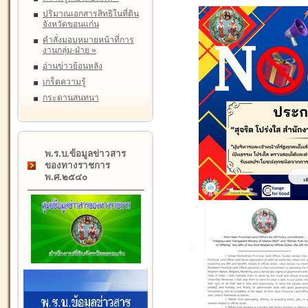
ปริมาณเอกสารสิทธิในที่ดิน
จังหวัดขอนแก่น
คำสั่งมอบหมายหน้าที่การ
งานกลุ่ม-ฝ่าย
»
อ่านข่าวย้อนหลัง
เกร็ดความรู้
กระดานสนทนา
พ.ร.บ.ข้อมูลข่าวสาร
ของทางราชการ
พ.ศ.๒๕๔๐