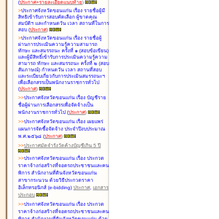
(
ประกาศ+รายละเอียดแนบท้าย
)
>
ประกาศจังหวัดขอนแก่น เรื่อง
รายชื่อผู้มี
สิทธิเข้ารับการสอบคัดเลือก ผู้ขาดคุณ
สมบัติฯ และกำหนดวัน เวลา สถานที่ในการ
สอบ
(
ประกาศ
)
>
ประกาศจังหวัดขอนแก่น เรื่อง
รายชื่อผู้
ผ่านการประเมินความรู้ความสามารถ
ทักษะ และสมรรถนะ ครั้งที่ ๑ (สอบข้อเขียน)
และผู้มีสิทธิ์เข้ารับการประเมินความรู้ความ
สามารถ ทักษะ และสมรรถนะ ครั้งที่ ๒ (สอบ
สัมภาษณ์) กำหนดวัน เวลา สถานที่สอบ
และระเบียบเกี่ยวกับการประเมินสมรรถนะฯ
เพื่อเลือกสรรเป็นพนักงานราชการทั่วไป
(
ประกาศ
)
>
>
ประกาศจังหวัดขอนแก่น เรื่อง
บัญชี
ราย
ชื่อผู้ผ่านการเลือกสรรเพื่อจัดจ้างเป็น
พนักงานราชการทั่วไป
(
ประกาศ
)
>
>
ประกาศจังหวัดขอนแก่น เรื่อง
เผยแพร่
แผนการจัดซื้อจัดจ้าง ประจำปีงบประมาณ
พ.ศ.๒๕๖๘
(
ประกาศ
)
>
>
ประกาศมัดจำรังวัดค้างบัญชีเกิน 5 ปี
>
>
ประกาศจังหวัดขอนแก่น เรื่อง ประกวด
ราคาจ้างก่อสร้างที่จอดรถประชาชนและคน
พิการ สำนักงานที่ดินจังหวัดขอนแก่น
สาขากระนวน ด้วยวิธีประกวดราคา
อิเล็กทรอนิกส์ (e-bidding)
ประกาศ
,
เอกสาร
ประกอบ
>
>
ประกาศจังหวัดขอนแก่น เรื่อง ประกวด
ราคาจ้างก่อสร้างที่จอดรถประชาชนและคน
พิการ สำนักงานที่ดินจังหวัดขอนแก่น ด้วย