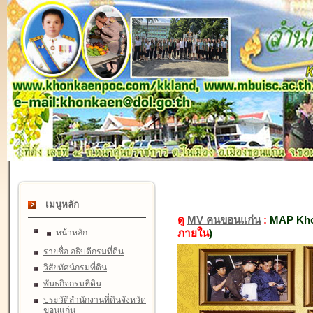
เมนูหลัก
ดู
MV คนขอนแก่น
:
MAP Kho
ภายใน
)
หน้าหลัก
รายชื่อ อธิบดีกรมที่ดิน
วิสัยทัศน์กรมที่ดิน
พันธกิจกรมที่ดิน
ประวัติสำนักงานที่ดินจังหวัด
ขอนแก่น