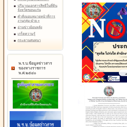
ปริมาณเอกสารสิทธิในที่ดิน
จังหวัดขอนแก่น
คำสั่งมอบหมายหน้าที่การ
งานกลุ่ม-ฝ่าย
»
อ่านข่าวย้อนหลัง
เกร็ดความรู้
กระดานสนทนา
พ.ร.บ.ข้อมูลข่าวสาร
ของทางราชการ
พ.ศ.๒๕๔๐