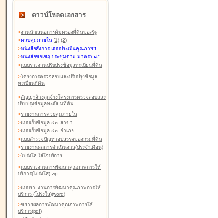
ดาวน์โหลดเอกสาร
>
งานนำเสนอการคุ้มครองที่ดินของรัฐ
>
ควบคุมภายใน
(1)
(2)
>
หนังสือสังการ-แบบประเมินคุณภาพฯ
>
หนังสือขอเชิญประชุมตาม มาตรา ๘ฯ
>
แบบรายงานปรับปรุงข้อมูลทะเบียนที่ดิน
>
โครงการตรวจสอบและปรับปรุงข้อมูล
ทะเบียนที่ดิน
>
สัญญาจ้างลูกจ้างโครงการตรวจสอบและ
ปรับปรุงข้อมูลทะเบียนที่ดิน
>
รายงานการควบคุมภายใน
>
แบบเก็บข้อมูล ๕๗ สาขา
>
แบบเก็บข้อมูล ๕๗ อำเภอ
>
แบบสำรวจปัญหาอุปสรรคของกรมที่ดิน
>
รายงานผลการดำเนินงาน(ประจำเดือน)
>
โปร่งใส ใส่ใจบริการ
>
แบบรายงานการพัฒนาคุณภาพการให้
บริการ(โปร่งใส).zip
>
แบบรายงานการพัฒนาคุณภาพการให้
บริการ (โปร่งใส)(word
)
>
ขยายผลการพัฒนาคุณภาพการให้
บริการ(pdf)