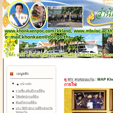
เมนูหลัก
ดู
MV คนขอนแก่น
:
MAP Kho
ภายใน
)
หน้าหลัก
รายชื่อ อธิบดีกรมที่ดิน
วิสัยทัศน์กรมที่ดิน
พันธกิจกรมที่ดิน
ประวัติสำนักงานที่ดินจังหวัด
ขอนแก่น