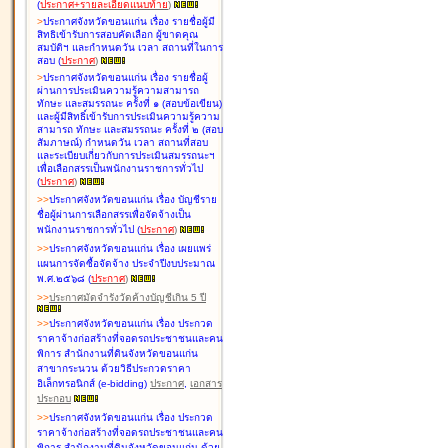
(
ประกาศ+รายละเอียดแนบท้าย
)
>
ประกาศจังหวัดขอนแก่น เรื่อง
รายชื่อผู้มี
สิทธิเข้ารับการสอบคัดเลือก ผู้ขาดคุณ
สมบัติฯ และกำหนดวัน เวลา สถานที่ในการ
สอบ
(
ประกาศ
)
>
ประกาศจังหวัดขอนแก่น เรื่อง
รายชื่อผู้
ผ่านการประเมินความรู้ความสามารถ
ทักษะ และสมรรถนะ ครั้งที่ ๑ (สอบข้อเขียน)
และผู้มีสิทธิ์เข้ารับการประเมินความรู้ความ
สามารถ ทักษะ และสมรรถนะ ครั้งที่ ๒ (สอบ
สัมภาษณ์) กำหนดวัน เวลา สถานที่สอบ
และระเบียบเกี่ยวกับการประเมินสมรรถนะฯ
เพื่อเลือกสรรเป็นพนักงานราชการทั่วไป
(
ประกาศ
)
>
>
ประกาศจังหวัดขอนแก่น เรื่อง
บัญชี
ราย
ชื่อผู้ผ่านการเลือกสรรเพื่อจัดจ้างเป็น
พนักงานราชการทั่วไป
(
ประกาศ
)
>
>
ประกาศจังหวัดขอนแก่น เรื่อง
เผยแพร่
แผนการจัดซื้อจัดจ้าง ประจำปีงบประมาณ
พ.ศ.๒๕๖๘
(
ประกาศ
)
>
>
ประกาศมัดจำรังวัดค้างบัญชีเกิน 5 ปี
>
>
ประกาศจังหวัดขอนแก่น เรื่อง ประกวด
ราคาจ้างก่อสร้างที่จอดรถประชาชนและคน
พิการ สำนักงานที่ดินจังหวัดขอนแก่น
สาขากระนวน ด้วยวิธีประกวดราคา
อิเล็กทรอนิกส์ (e-bidding)
ประกาศ
,
เอกสาร
ประกอบ
>
>
ประกาศจังหวัดขอนแก่น เรื่อง ประกวด
ราคาจ้างก่อสร้างที่จอดรถประชาชนและคน
พิการ สำนักงานที่ดินจังหวัดขอนแก่น ด้วย