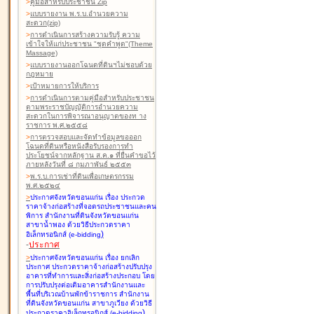
>
คู่มือสำหรับประชาชน Zip
>
แบบรายงาน พ.ร.บ.อำนวยความ
สะดวก(zip)
>
การดำเนินการสร้างความรับรู้ ความ
เข้าใจให้แก่ประชาชน "ชุดคำพูด"(Theme
Massage)
>
แบบรายงานออกโฉนดที่ดินฯไม่ชอบด้วย
กฎหมาย
>
เป้าหมายการให้บริการ
>
การดำเนินการตามคู่มือสำหรับประชาชน
ตามพระราชบัญญัติการอำนวยความ
สะดวกในการพิจารณาอนุญาตของท าง
ราชการ พ.ศ.๒๕๕๘
>
การตรวจสอบและจัดทำข้อมูลขอออก
โฉนดที่ดินหรือหนังสือรับรองการทำ
ประโยชน์จากหลักฐาน ส.ค.๑ ที่ยื่นคำขอไว้
ภายหลังวันที่ ๘ กุมภาพันธ์ ๒๕๕๓
>
พ.ร.บ.การเช่าที่ดินเพื่อเกษตรกรรม
พ.ศ.๒๕๒๔
>
ประกาศจังหวัดขอนแก่น เรื่อง ประกวด
ราคาจ้างก่อสร้างที่จอดรถประชาชนและคน
พิการ สำนักงานที่ดินจังหวัดขอนแก่น
สาขาน้ำพอง
ด้วยวิธีประกวดราคา
)
อิเล็กทรอนิกส์ (e-bidding
-
ประกาศ
>
ประกาศจังหวัดขอนแก่น เรื่อง ยกเลิก
ประกาศ ประกวดราคาจ้างก่อสร้างปรับปรุง
อาคารที่ทำการและสิ่งก่อสร้างประกอบ โดย
การปรับปรุงต่อเติมอาคารสำนักงานและ
พื้นที่บริเวณบ้านพักข้าราชการ สำนักงาน
ที่ดินจังหวัดขอนแก่น สาขาภูเวียง
ด้วยวิธี
)
ประกวดราคาอิเล็กทรอนิกส์ (e-bidding