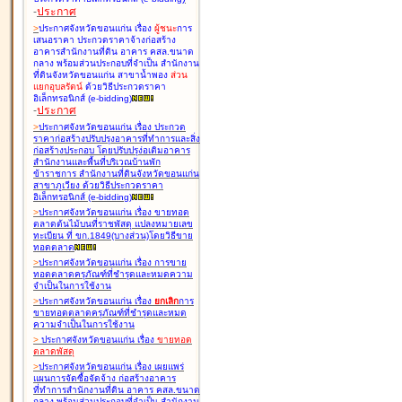
-
ประกาศ
>
ประกาศจังหวัดขอนแก่น เรื่อง
ผู้ชนะ
การ
เสนอราคา ประกวดราคาจ้างก่อสร้าง
อาคารสำนักงานที่ดิน อาคาร คสล.ขนาด
กลาง พร้อมส่วนประกอบที่จำเป็น สำนักงาน
ที่ดินจังหวัดขอนแก่น สาขาน้ำพอง
ส่วน
แยกอุบลรัตน์
ด้วยวิธีประกวดราคา
อิเล็กทรอนิกส์ (e-bidding
)
-
ประกาศ
>
ประกาศจังหวัดขอนแก่น เรื่อง
ประกวด
ราคาก่อสร้างปรับปรุงอาคารที่ทำการและสิ่ง
ก่อสร้างประกอบ โดยปรับปรุง่อเติมอาคาร
สำนักงานและพื้นที่บริเวณบ้านพัก
ข้าราชการ สำนักงานที่ดินจังหวัดขอนแก่น
สาขาภูเวียง ด้วยวิธีประกวดราคา
อิเล็กทรอนิกส์ (e-bidding
)
>
ประกาศจังหวัดขอนแก่น เรื่อง
ขายทอด
ตลาดต้นไม้บนที่ราชพัสดุ แปลงหมายเลข
ทะเบียน ที่ ขก.1849(บางส่วน)โดยวิธีขาย
ทอดตลาด
>
ประกาศจังหวัดขอนแก่น เรื่อง
การขาย
ทอดตลาดครุภัณฑ์ที่ชำรุดและหมดความ
จำเป็นในการใช้งาน
>
ประกาศจังหวัดขอนแก่น เรื่อง
ยกเลิก
การ
ขายทอดตลาดครุภัณฑ์ที่ชำรุดและหมด
ความจำเป็นในการใช้งาน
>
ประกาศจังหวัดขอนแก่น เรื่อง
ขายทอด
ตลาด
พัสดุ
>
ประกาศจังหวัดขอนแก่น เรื่อง
เผยแพร่
แผนการจัดซื้อจัดจ้าง ก่อสร้างอาคาร
ที่ทำการสำนักงานที่ดิน อาคาร คสล.ขนาด
กลาง พร้อมส่วนประกอบที่จำเป็น สำนักงาน