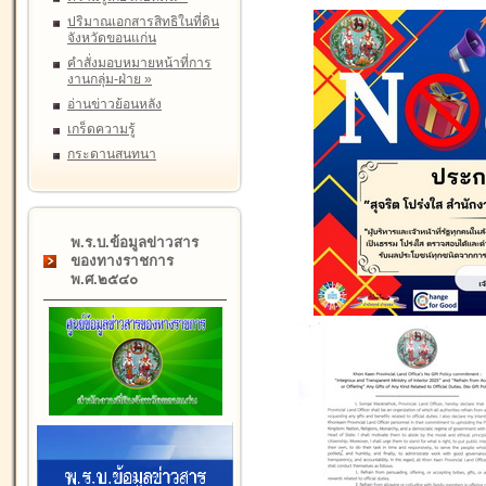
ปริมาณเอกสารสิทธิในที่ดิน
จังหวัดขอนแก่น
คำสั่งมอบหมายหน้าที่การ
งานกลุ่ม-ฝ่าย
»
อ่านข่าวย้อนหลัง
เกร็ดความรู้
กระดานสนทนา
พ.ร.บ.ข้อมูลข่าวสาร
ของทางราชการ
พ.ศ.๒๕๔๐