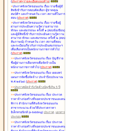
(
ประกาศ+รายละเอียดแนบท้าย
)
>
ประกาศจังหวัดขอนแก่น เรื่อง
รายชื่อผู้มี
สิทธิเข้ารับการสอบคัดเลือก ผู้ขาดคุณ
สมบัติฯ และกำหนดวัน เวลา สถานที่ในการ
สอบ
(
ประกาศ
)
>
ประกาศจังหวัดขอนแก่น เรื่อง
รายชื่อผู้
ผ่านการประเมินความรู้ความสามารถ
ทักษะ และสมรรถนะ ครั้งที่ ๑ (สอบข้อเขียน)
และผู้มีสิทธิ์เข้ารับการประเมินความรู้ความ
สามารถ ทักษะ และสมรรถนะ ครั้งที่ ๒ (สอบ
สัมภาษณ์) กำหนดวัน เวลา สถานที่สอบ
และระเบียบเกี่ยวกับการประเมินสมรรถนะฯ
เพื่อเลือกสรรเป็นพนักงานราชการทั่วไป
(
ประกาศ
)
>
>
ประกาศจังหวัดขอนแก่น เรื่อง
บัญชี
ราย
ชื่อผู้ผ่านการเลือกสรรเพื่อจัดจ้างเป็น
พนักงานราชการทั่วไป
(
ประกาศ
)
>
>
ประกาศจังหวัดขอนแก่น เรื่อง
เผยแพร่
แผนการจัดซื้อจัดจ้าง ประจำปีงบประมาณ
พ.ศ.๒๕๖๘
(
ประกาศ
)
>
>
ประกาศมัดจำรังวัดค้างบัญชีเกิน 5 ปี
>
>
ประกาศจังหวัดขอนแก่น เรื่อง ประกวด
ราคาจ้างก่อสร้างที่จอดรถประชาชนและคน
พิการ สำนักงานที่ดินจังหวัดขอนแก่น
สาขากระนวน ด้วยวิธีประกวดราคา
อิเล็กทรอนิกส์ (e-bidding)
ประกาศ
,
เอกสาร
ประกอบ
>
>
ประกาศจังหวัดขอนแก่น เรื่อง ประกวด
ราคาจ้างก่อสร้างที่จอดรถประชาชนและคน
พิการ สำนักงานที่ดินจังหวัดขอนแก่น ด้วย