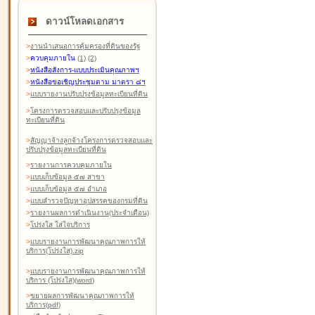
ดาวน์โหลดเอกสาร
>
งานนำเสนอการคุ้มครองที่ดินของรัฐ
>
ควบคุมภายใน
(1)
(2)
>
หนังสือสังการ-แบบประเมินคุณภาพฯ
>
หนังสือขอเชิญประชุมตาม มาตรา ๘ฯ
>
แบบรายงานปรับปรุงข้อมูลทะเบียนที่ดิน
>
โครงการตรวจสอบและปรับปรุงข้อมูล
ทะเบียนที่ดิน
>
สัญญาจ้างลูกจ้างโครงการตรวจสอบและ
ปรับปรุงข้อมูลทะเบียนที่ดิน
>
รายงานการควบคุมภายใน
>
แบบเก็บข้อมูล ๕๗ สาขา
>
แบบเก็บข้อมูล ๕๗ อำเภอ
>
แบบสำรวจปัญหาอุปสรรคของกรมที่ดิน
>
รายงานผลการดำเนินงาน(ประจำเดือน)
>
โปร่งใส ใส่ใจบริการ
>
แบบรายงานการพัฒนาคุณภาพการให้
บริการ(โปร่งใส).zip
>
แบบรายงานการพัฒนาคุณภาพการให้
บริการ (โปร่งใส)(word
)
>
ขยายผลการพัฒนาคุณภาพการให้
บริการ(pdf)