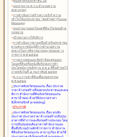
>
คู่มือสำหรับประชาชน Zip
>
แบบรายงาน พ.ร.บ.อำนวยความ
สะดวก(zip)
>
การดำเนินการสร้างความรับรู้ ความ
เข้าใจให้แก่ประชาชน "ชุดคำพูด"(Theme
Massage)
>
แบบรายงานออกโฉนดที่ดินฯไม่ชอบด้วย
กฎหมาย
>
เป้าหมายการให้บริการ
>
การดำเนินการตามคู่มือสำหรับประชาชน
ตามพระราชบัญญัติการอำนวยความ
สะดวกในการพิจารณาอนุญาตของท าง
ราชการ พ.ศ.๒๕๕๘
>
การตรวจสอบและจัดทำข้อมูลขอออก
โฉนดที่ดินหรือหนังสือรับรองการทำ
ประโยชน์จากหลักฐาน ส.ค.๑ ที่ยื่นคำขอไว้
ภายหลังวันที่ ๘ กุมภาพันธ์ ๒๕๕๓
>
พ.ร.บ.การเช่าที่ดินเพื่อเกษตรกรรม
พ.ศ.๒๕๒๔
>
ประกาศจังหวัดขอนแก่น เรื่อง ประกวด
ราคาจ้างก่อสร้างที่จอดรถประชาชนและคน
พิการ สำนักงานที่ดินจังหวัดขอนแก่น
สาขาน้ำพอง
ด้วยวิธีประกวดราคา
)
อิเล็กทรอนิกส์ (e-bidding
-
ประกาศ
>
ประกาศจังหวัดขอนแก่น เรื่อง ยกเลิก
ประกาศ ประกวดราคาจ้างก่อสร้างปรับปรุง
อาคารที่ทำการและสิ่งก่อสร้างประกอบ โดย
การปรับปรุงต่อเติมอาคารสำนักงานและ
พื้นที่บริเวณบ้านพักข้าราชการ สำนักงาน
ที่ดินจังหวัดขอนแก่น สาขาภูเวียง
ด้วยวิธี
)
ประกวดราคาอิเล็กทรอนิกส์ (e-bidding