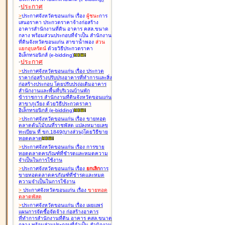
-
ประกาศ
>
ประกาศจังหวัดขอนแก่น เรื่อง
ผู้ชนะ
การ
เสนอราคา ประกวดราคาจ้างก่อสร้าง
อาคารสำนักงานที่ดิน อาคาร คสล.ขนาด
กลาง พร้อมส่วนประกอบที่จำเป็น สำนักงาน
ที่ดินจังหวัดขอนแก่น สาขาน้ำพอง
ส่วน
แยกอุบลรัตน์
ด้วยวิธีประกวดราคา
อิเล็กทรอนิกส์ (e-bidding
)
-
ประกาศ
>
ประกาศจังหวัดขอนแก่น เรื่อง
ประกวด
ราคาก่อสร้างปรับปรุงอาคารที่ทำการและสิ่ง
ก่อสร้างประกอบ โดยปรับปรุง่อเติมอาคาร
สำนักงานและพื้นที่บริเวณบ้านพัก
ข้าราชการ สำนักงานที่ดินจังหวัดขอนแก่น
สาขาภูเวียง ด้วยวิธีประกวดราคา
อิเล็กทรอนิกส์ (e-bidding
)
>
ประกาศจังหวัดขอนแก่น เรื่อง
ขายทอด
ตลาดต้นไม้บนที่ราชพัสดุ แปลงหมายเลข
ทะเบียน ที่ ขก.1849(บางส่วน)โดยวิธีขาย
ทอดตลาด
>
ประกาศจังหวัดขอนแก่น เรื่อง
การขาย
ทอดตลาดครุภัณฑ์ที่ชำรุดและหมดความ
จำเป็นในการใช้งาน
>
ประกาศจังหวัดขอนแก่น เรื่อง
ยกเลิก
การ
ขายทอดตลาดครุภัณฑ์ที่ชำรุดและหมด
ความจำเป็นในการใช้งาน
>
ประกาศจังหวัดขอนแก่น เรื่อง
ขายทอด
ตลาด
พัสดุ
>
ประกาศจังหวัดขอนแก่น เรื่อง
เผยแพร่
แผนการจัดซื้อจัดจ้าง ก่อสร้างอาคาร
ที่ทำการสำนักงานที่ดิน อาคาร คสล.ขนาด
กลาง พร้อมส่วนประกอบที่จำเป็น สำนักงาน