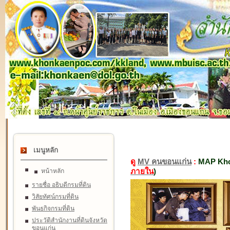
เมนูหลัก
ดู
MV คนขอนแก่น
:
MAP Kho
ภายใน
)
หน้าหลัก
รายชื่อ อธิบดีกรมที่ดิน
วิสัยทัศน์กรมที่ดิน
พันธกิจกรมที่ดิน
ประวัติสำนักงานที่ดินจังหวัด
ขอนแก่น