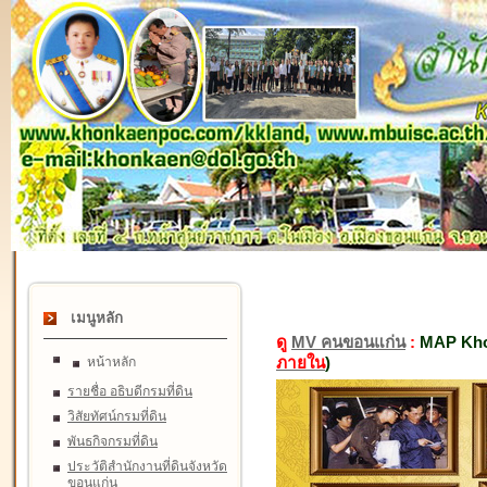
เมนูหลัก
ดู
MV คนขอนแก่น
:
MAP Kho
ภายใน
)
หน้าหลัก
รายชื่อ อธิบดีกรมที่ดิน
วิสัยทัศน์กรมที่ดิน
พันธกิจกรมที่ดิน
ประวัติสำนักงานที่ดินจังหวัด
ขอนแก่น