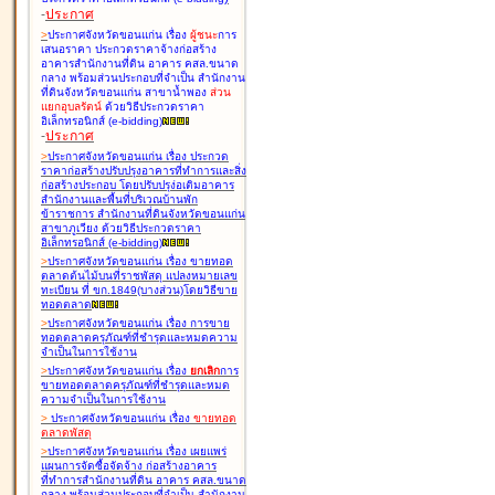
-
ประกาศ
>
ประกาศจังหวัดขอนแก่น เรื่อง
ผู้ชนะ
การ
เสนอราคา ประกวดราคาจ้างก่อสร้าง
อาคารสำนักงานที่ดิน อาคาร คสล.ขนาด
กลาง พร้อมส่วนประกอบที่จำเป็น สำนักงาน
ที่ดินจังหวัดขอนแก่น สาขาน้ำพอง
ส่วน
แยกอุบลรัตน์
ด้วยวิธีประกวดราคา
อิเล็กทรอนิกส์ (e-bidding
)
-
ประกาศ
>
ประกาศจังหวัดขอนแก่น เรื่อง
ประกวด
ราคาก่อสร้างปรับปรุงอาคารที่ทำการและสิ่ง
ก่อสร้างประกอบ โดยปรับปรุง่อเติมอาคาร
สำนักงานและพื้นที่บริเวณบ้านพัก
ข้าราชการ สำนักงานที่ดินจังหวัดขอนแก่น
สาขาภูเวียง ด้วยวิธีประกวดราคา
อิเล็กทรอนิกส์ (e-bidding
)
>
ประกาศจังหวัดขอนแก่น เรื่อง
ขายทอด
ตลาดต้นไม้บนที่ราชพัสดุ แปลงหมายเลข
ทะเบียน ที่ ขก.1849(บางส่วน)โดยวิธีขาย
ทอดตลาด
>
ประกาศจังหวัดขอนแก่น เรื่อง
การขาย
ทอดตลาดครุภัณฑ์ที่ชำรุดและหมดความ
จำเป็นในการใช้งาน
>
ประกาศจังหวัดขอนแก่น เรื่อง
ยกเลิก
การ
ขายทอดตลาดครุภัณฑ์ที่ชำรุดและหมด
ความจำเป็นในการใช้งาน
>
ประกาศจังหวัดขอนแก่น เรื่อง
ขายทอด
ตลาด
พัสดุ
>
ประกาศจังหวัดขอนแก่น เรื่อง
เผยแพร่
แผนการจัดซื้อจัดจ้าง ก่อสร้างอาคาร
ที่ทำการสำนักงานที่ดิน อาคาร คสล.ขนาด
กลาง พร้อมส่วนประกอบที่จำเป็น สำนักงาน