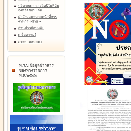
ปริมาณเอกสารสิทธิในที่ดิน
จังหวัดขอนแก่น
คำสั่งมอบหมายหน้าที่การ
งานกลุ่ม-ฝ่าย
»
อ่านข่าวย้อนหลัง
เกร็ดความรู้
กระดานสนทนา
พ.ร.บ.ข้อมูลข่าวสาร
ของทางราชการ
พ.ศ.๒๕๔๐