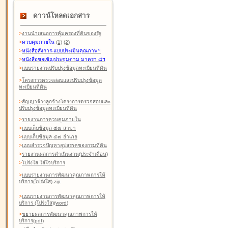
ดาวน์โหลดเอกสาร
>
งานนำเสนอการคุ้มครองที่ดินของรัฐ
>
ควบคุมภายใน
(1)
(2)
>
หนังสือสังการ-แบบประเมินคุณภาพฯ
>
หนังสือขอเชิญประชุมตาม มาตรา ๘ฯ
>
แบบรายงานปรับปรุงข้อมูลทะเบียนที่ดิน
>
โครงการตรวจสอบและปรับปรุงข้อมูล
ทะเบียนที่ดิน
>
สัญญาจ้างลูกจ้างโครงการตรวจสอบและ
ปรับปรุงข้อมูลทะเบียนที่ดิน
>
รายงานการควบคุมภายใน
>
แบบเก็บข้อมูล ๕๗ สาขา
>
แบบเก็บข้อมูล ๕๗ อำเภอ
>
แบบสำรวจปัญหาอุปสรรคของกรมที่ดิน
>
รายงานผลการดำเนินงาน(ประจำเดือน)
>
โปร่งใส ใส่ใจบริการ
>
แบบรายงานการพัฒนาคุณภาพการให้
บริการ(โปร่งใส).zip
>
แบบรายงานการพัฒนาคุณภาพการให้
บริการ (โปร่งใส)(word
)
>
ขยายผลการพัฒนาคุณภาพการให้
บริการ(pdf)