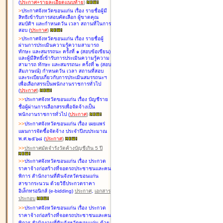
(
ประกาศ+รายละเอียดแนบท้าย
)
>
ประกาศจังหวัดขอนแก่น เรื่อง
รายชื่อผู้มี
สิทธิเข้ารับการสอบคัดเลือก ผู้ขาดคุณ
สมบัติฯ และกำหนดวัน เวลา สถานที่ในการ
สอบ
(
ประกาศ
)
>
ประกาศจังหวัดขอนแก่น เรื่อง
รายชื่อผู้
ผ่านการประเมินความรู้ความสามารถ
ทักษะ และสมรรถนะ ครั้งที่ ๑ (สอบข้อเขียน)
และผู้มีสิทธิ์เข้ารับการประเมินความรู้ความ
สามารถ ทักษะ และสมรรถนะ ครั้งที่ ๒ (สอบ
สัมภาษณ์) กำหนดวัน เวลา สถานที่สอบ
และระเบียบเกี่ยวกับการประเมินสมรรถนะฯ
เพื่อเลือกสรรเป็นพนักงานราชการทั่วไป
(
ประกาศ
)
>
>
ประกาศจังหวัดขอนแก่น เรื่อง
บัญชี
ราย
ชื่อผู้ผ่านการเลือกสรรเพื่อจัดจ้างเป็น
พนักงานราชการทั่วไป
(
ประกาศ
)
>
>
ประกาศจังหวัดขอนแก่น เรื่อง
เผยแพร่
แผนการจัดซื้อจัดจ้าง ประจำปีงบประมาณ
พ.ศ.๒๕๖๘
(
ประกาศ
)
>
>
ประกาศมัดจำรังวัดค้างบัญชีเกิน 5 ปี
>
>
ประกาศจังหวัดขอนแก่น เรื่อง ประกวด
ราคาจ้างก่อสร้างที่จอดรถประชาชนและคน
พิการ สำนักงานที่ดินจังหวัดขอนแก่น
สาขากระนวน ด้วยวิธีประกวดราคา
อิเล็กทรอนิกส์ (e-bidding)
ประกาศ
,
เอกสาร
ประกอบ
>
>
ประกาศจังหวัดขอนแก่น เรื่อง ประกวด
ราคาจ้างก่อสร้างที่จอดรถประชาชนและคน
พิการ สำนักงานที่ดินจังหวัดขอนแก่น ด้วย