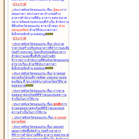
-
ประกาศ
>
ประกาศจังหวัดขอนแก่น เรื่อง
ผู้ชนะ
การ
เสนอราคา ประกวดราคาจ้างก่อสร้าง
อาคารสำนักงานที่ดิน อาคาร คสล.ขนาด
กลาง พร้อมส่วนประกอบที่จำเป็น สำนักงาน
ที่ดินจังหวัดขอนแก่น สาขาน้ำพอง
ส่วน
แยกอุบลรัตน์
ด้วยวิธีประกวดราคา
อิเล็กทรอนิกส์ (e-bidding
)
-
ประกาศ
>
ประกาศจังหวัดขอนแก่น เรื่อง
ประกวด
ราคาก่อสร้างปรับปรุงอาคารที่ทำการและสิ่ง
ก่อสร้างประกอบ โดยปรับปรุง่อเติมอาคาร
สำนักงานและพื้นที่บริเวณบ้านพัก
ข้าราชการ สำนักงานที่ดินจังหวัดขอนแก่น
สาขาภูเวียง ด้วยวิธีประกวดราคา
อิเล็กทรอนิกส์ (e-bidding
)
>
ประกาศจังหวัดขอนแก่น เรื่อง
ขายทอด
ตลาดต้นไม้บนที่ราชพัสดุ แปลงหมายเลข
ทะเบียน ที่ ขก.1849(บางส่วน)โดยวิธีขาย
ทอดตลาด
>
ประกาศจังหวัดขอนแก่น เรื่อง
การขาย
ทอดตลาดครุภัณฑ์ที่ชำรุดและหมดความ
จำเป็นในการใช้งาน
>
ประกาศจังหวัดขอนแก่น เรื่อง
ยกเลิก
การ
ขายทอดตลาดครุภัณฑ์ที่ชำรุดและหมด
ความจำเป็นในการใช้งาน
>
ประกาศจังหวัดขอนแก่น เรื่อง
ขายทอด
ตลาด
พัสดุ
>
ประกาศจังหวัดขอนแก่น เรื่อง
เผยแพร่
แผนการจัดซื้อจัดจ้าง ก่อสร้างอาคาร
ที่ทำการสำนักงานที่ดิน อาคาร คสล.ขนาด
กลาง พร้อมส่วนประกอบที่จำเป็น สำนักงาน