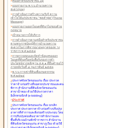
>
คู่มือสำหรับประชาชน Zip
>
แบบรายงาน พ.ร.บ.อำนวยความ
สะดวก(zip)
>
การดำเนินการสร้างความรับรู้ ความ
เข้าใจให้แก่ประชาชน "ชุดคำพูด"(Theme
Massage)
>
แบบรายงานออกโฉนดที่ดินฯไม่ชอบด้วย
กฎหมาย
>
เป้าหมายการให้บริการ
>
การดำเนินการตามคู่มือสำหรับประชาชน
ตามพระราชบัญญัติการอำนวยความ
สะดวกในการพิจารณาอนุญาตของท าง
ราชการ พ.ศ.๒๕๕๘
>
การตรวจสอบและจัดทำข้อมูลขอออก
โฉนดที่ดินหรือหนังสือรับรองการทำ
ประโยชน์จากหลักฐาน ส.ค.๑ ที่ยื่นคำขอไว้
ภายหลังวันที่ ๘ กุมภาพันธ์ ๒๕๕๓
>
พ.ร.บ.การเช่าที่ดินเพื่อเกษตรกรรม
พ.ศ.๒๕๒๔
>
ประกาศจังหวัดขอนแก่น เรื่อง ประกวด
ราคาจ้างก่อสร้างที่จอดรถประชาชนและคน
พิการ สำนักงานที่ดินจังหวัดขอนแก่น
สาขาน้ำพอง
ด้วยวิธีประกวดราคา
)
อิเล็กทรอนิกส์ (e-bidding
-
ประกาศ
>
ประกาศจังหวัดขอนแก่น เรื่อง ยกเลิก
ประกาศ ประกวดราคาจ้างก่อสร้างปรับปรุง
อาคารที่ทำการและสิ่งก่อสร้างประกอบ โดย
การปรับปรุงต่อเติมอาคารสำนักงานและ
พื้นที่บริเวณบ้านพักข้าราชการ สำนักงาน
ที่ดินจังหวัดขอนแก่น สาขาภูเวียง
ด้วยวิธี
)
ประกวดราคาอิเล็กทรอนิกส์ (e-bidding