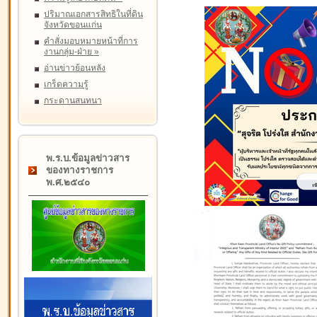
ปริมาณเอกสารสิทธิในที่ดิน
จังหวัดขอนแก่น
คำสั่งมอบหมายหน้าที่การ
งานกลุ่ม-ฝ่าย
»
อ่านข่าวย้อนหลัง
เกร็ดความรู้
กระดานสนทนา
พ.ร.บ.ข้อมูลข่าวสาร
ของทางราชการ
พ.ศ.๒๕๔๐