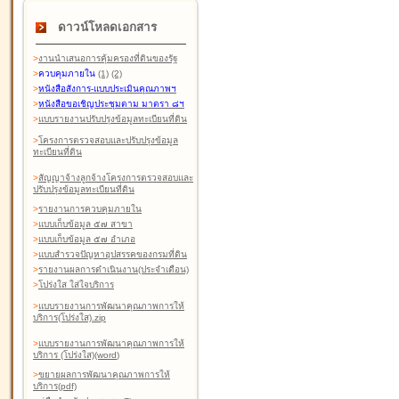
ดาวน์โหลดเอกสาร
>
งานนำเสนอการคุ้มครองที่ดินของรัฐ
>
ควบคุมภายใน
(1)
(2)
>
หนังสือสังการ-แบบประเมินคุณภาพฯ
>
หนังสือขอเชิญประชุมตาม มาตรา ๘ฯ
>
แบบรายงานปรับปรุงข้อมูลทะเบียนที่ดิน
>
โครงการตรวจสอบและปรับปรุงข้อมูล
ทะเบียนที่ดิน
>
สัญญาจ้างลูกจ้างโครงการตรวจสอบและ
ปรับปรุงข้อมูลทะเบียนที่ดิน
>
รายงานการควบคุมภายใน
>
แบบเก็บข้อมูล ๕๗ สาขา
>
แบบเก็บข้อมูล ๕๗ อำเภอ
>
แบบสำรวจปัญหาอุปสรรคของกรมที่ดิน
>
รายงานผลการดำเนินงาน(ประจำเดือน)
>
โปร่งใส ใส่ใจบริการ
>
แบบรายงานการพัฒนาคุณภาพการให้
บริการ(โปร่งใส).zip
>
แบบรายงานการพัฒนาคุณภาพการให้
บริการ (โปร่งใส)(word
)
>
ขยายผลการพัฒนาคุณภาพการให้
บริการ(pdf)