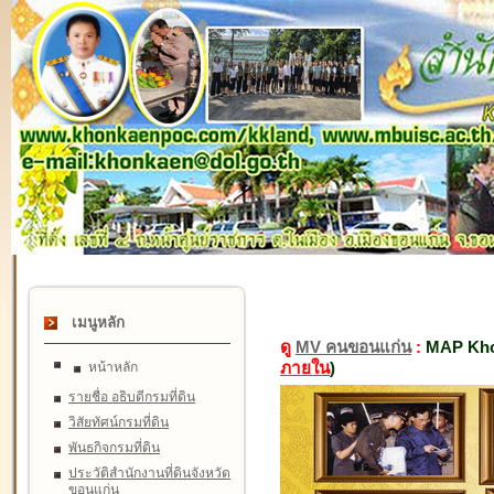
เมนูหลัก
ดู
MV คนขอนแก่น
:
MAP Kho
ภายใน
)
หน้าหลัก
รายชื่อ อธิบดีกรมที่ดิน
วิสัยทัศน์กรมที่ดิน
พันธกิจกรมที่ดิน
ประวัติสำนักงานที่ดินจังหวัด
ขอนแก่น