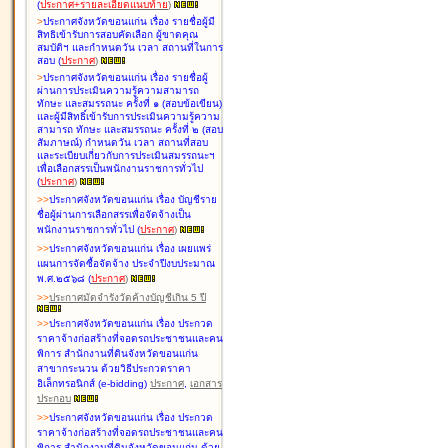
(
ประกาศ+รายละเอียดแนบท้าย
)
>
ประกาศจังหวัดขอนแก่น เรื่อง
รายชื่อผู้มี
สิทธิเข้ารับการสอบคัดเลือก ผู้ขาดคุณ
สมบัติฯ และกำหนดวัน เวลา สถานที่ในการ
สอบ
(
ประกาศ
)
>
ประกาศจังหวัดขอนแก่น เรื่อง
รายชื่อผู้
ผ่านการประเมินความรู้ความสามารถ
ทักษะ และสมรรถนะ ครั้งที่ ๑ (สอบข้อเขียน)
และผู้มีสิทธิ์เข้ารับการประเมินความรู้ความ
สามารถ ทักษะ และสมรรถนะ ครั้งที่ ๒ (สอบ
สัมภาษณ์) กำหนดวัน เวลา สถานที่สอบ
และระเบียบเกี่ยวกับการประเมินสมรรถนะฯ
เพื่อเลือกสรรเป็นพนักงานราชการทั่วไป
(
ประกาศ
)
>
>
ประกาศจังหวัดขอนแก่น เรื่อง
บัญชี
ราย
ชื่อผู้ผ่านการเลือกสรรเพื่อจัดจ้างเป็น
พนักงานราชการทั่วไป
(
ประกาศ
)
>
>
ประกาศจังหวัดขอนแก่น เรื่อง
เผยแพร่
แผนการจัดซื้อจัดจ้าง ประจำปีงบประมาณ
พ.ศ.๒๕๖๘
(
ประกาศ
)
>
>
ประกาศมัดจำรังวัดค้างบัญชีเกิน 5 ปี
>
>
ประกาศจังหวัดขอนแก่น เรื่อง ประกวด
ราคาจ้างก่อสร้างที่จอดรถประชาชนและคน
พิการ สำนักงานที่ดินจังหวัดขอนแก่น
สาขากระนวน ด้วยวิธีประกวดราคา
อิเล็กทรอนิกส์ (e-bidding)
ประกาศ
,
เอกสาร
ประกอบ
>
>
ประกาศจังหวัดขอนแก่น เรื่อง ประกวด
ราคาจ้างก่อสร้างที่จอดรถประชาชนและคน
พิการ สำนักงานที่ดินจังหวัดขอนแก่น ด้วย