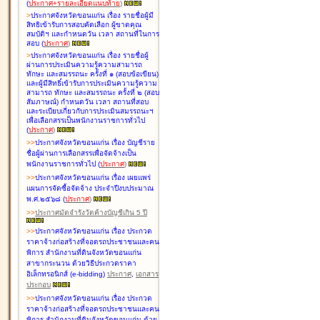
(
ประกาศ+รายละเอียดแนบท้าย
)
>
ประกาศจังหวัดขอนแก่น เรื่อง
รายชื่อผู้มี
สิทธิเข้ารับการสอบคัดเลือก ผู้ขาดคุณ
สมบัติฯ และกำหนดวัน เวลา สถานที่ในการ
สอบ
(
ประกาศ
)
>
ประกาศจังหวัดขอนแก่น เรื่อง
รายชื่อผู้
ผ่านการประเมินความรู้ความสามารถ
ทักษะ และสมรรถนะ ครั้งที่ ๑ (สอบข้อเขียน)
และผู้มีสิทธิ์เข้ารับการประเมินความรู้ความ
สามารถ ทักษะ และสมรรถนะ ครั้งที่ ๒ (สอบ
สัมภาษณ์) กำหนดวัน เวลา สถานที่สอบ
และระเบียบเกี่ยวกับการประเมินสมรรถนะฯ
เพื่อเลือกสรรเป็นพนักงานราชการทั่วไป
(
ประกาศ
)
>
>
ประกาศจังหวัดขอนแก่น เรื่อง
บัญชี
ราย
ชื่อผู้ผ่านการเลือกสรรเพื่อจัดจ้างเป็น
พนักงานราชการทั่วไป
(
ประกาศ
)
>
>
ประกาศจังหวัดขอนแก่น เรื่อง
เผยแพร่
แผนการจัดซื้อจัดจ้าง ประจำปีงบประมาณ
พ.ศ.๒๕๖๘
(
ประกาศ
)
>
>
ประกาศมัดจำรังวัดค้างบัญชีเกิน 5 ปี
>
>
ประกาศจังหวัดขอนแก่น เรื่อง ประกวด
ราคาจ้างก่อสร้างที่จอดรถประชาชนและคน
พิการ สำนักงานที่ดินจังหวัดขอนแก่น
สาขากระนวน ด้วยวิธีประกวดราคา
อิเล็กทรอนิกส์ (e-bidding)
ประกาศ
,
เอกสาร
ประกอบ
>
>
ประกาศจังหวัดขอนแก่น เรื่อง ประกวด
ราคาจ้างก่อสร้างที่จอดรถประชาชนและคน
พิการ สำนักงานที่ดินจังหวัดขอนแก่น ด้วย