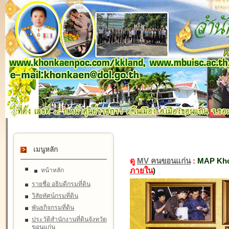
เมนูหลัก
ดู
MV คนขอนแก่น
:
MAP Kho
ภายใน
)
หน้าหลัก
รายชื่อ อธิบดีกรมที่ดิน
วิสัยทัศน์กรมที่ดิน
พันธกิจกรมที่ดิน
ประวัติสำนักงานที่ดินจังหวัด
ขอนแก่น