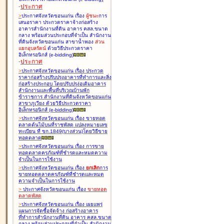
-
ประกาศ
>
ประกาศจังหวัดขอนแก่น เรื่อง
ผู้ชนะ
การ
เสนอราคา ประกวดราคาจ้างก่อสร้าง
อาคารสำนักงานที่ดิน อาคาร คสล.ขนาด
กลาง พร้อมส่วนประกอบที่จำเป็น สำนักงาน
ที่ดินจังหวัดขอนแก่น สาขาน้ำพอง
ส่วน
แยกอุบลรัตน์
ด้วยวิธีประกวดราคา
อิเล็กทรอนิกส์ (e-bidding
)
-
ประกาศ
>
ประกาศจังหวัดขอนแก่น เรื่อง
ประกวด
ราคาก่อสร้างปรับปรุงอาคารที่ทำการและสิ่ง
ก่อสร้างประกอบ โดยปรับปรุง่อเติมอาคาร
สำนักงานและพื้นที่บริเวณบ้านพัก
ข้าราชการ สำนักงานที่ดินจังหวัดขอนแก่น
สาขาภูเวียง ด้วยวิธีประกวดราคา
อิเล็กทรอนิกส์ (e-bidding
)
>
ประกาศจังหวัดขอนแก่น เรื่อง
ขายทอด
ตลาดต้นไม้บนที่ราชพัสดุ แปลงหมายเลข
ทะเบียน ที่ ขก.1849(บางส่วน)โดยวิธีขาย
ทอดตลาด
>
ประกาศจังหวัดขอนแก่น เรื่อง
การขาย
ทอดตลาดครุภัณฑ์ที่ชำรุดและหมดความ
จำเป็นในการใช้งาน
>
ประกาศจังหวัดขอนแก่น เรื่อง
ยกเลิก
การ
ขายทอดตลาดครุภัณฑ์ที่ชำรุดและหมด
ความจำเป็นในการใช้งาน
>
ประกาศจังหวัดขอนแก่น เรื่อง
ขายทอด
ตลาด
พัสดุ
>
ประกาศจังหวัดขอนแก่น เรื่อง
เผยแพร่
แผนการจัดซื้อจัดจ้าง ก่อสร้างอาคาร
ที่ทำการสำนักงานที่ดิน อาคาร คสล.ขนาด
กลาง พร้อมส่วนประกอบที่จำเป็น สำนักงาน