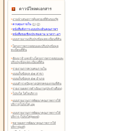
ดาวน์โหลดเอกสาร
>
งานนำเสนอการคุ้มครองที่ดินของรัฐ
>
ควบคุมภายใน
(1)
(2)
>
หนังสือสังการ-แบบประเมินคุณภาพฯ
>
หนังสือขอเชิญประชุมตาม มาตรา ๘ฯ
>
แบบรายงานปรับปรุงข้อมูลทะเบียนที่ดิน
>
โครงการตรวจสอบและปรับปรุงข้อมูล
ทะเบียนที่ดิน
>
สัญญาจ้างลูกจ้างโครงการตรวจสอบและ
ปรับปรุงข้อมูลทะเบียนที่ดิน
>
รายงานการควบคุมภายใน
>
แบบเก็บข้อมูล ๕๗ สาขา
>
แบบเก็บข้อมูล ๕๗ อำเภอ
>
แบบสำรวจปัญหาอุปสรรคของกรมที่ดิน
>
รายงานผลการดำเนินงาน(ประจำเดือน)
>
โปร่งใส ใส่ใจบริการ
>
แบบรายงานการพัฒนาคุณภาพการให้
บริการ(โปร่งใส).zip
>
แบบรายงานการพัฒนาคุณภาพการให้
บริการ (โปร่งใส)(word
)
>
ขยายผลการพัฒนาคุณภาพการให้
บริการ(pdf)