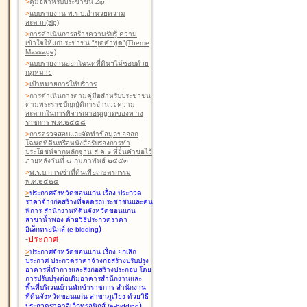
>
คู่มือสำหรับประชาชน Zip
>
แบบรายงาน พ.ร.บ.อำนวยความ
สะดวก(zip)
>
การดำเนินการสร้างความรับรู้ ความ
เข้าใจให้แก่ประชาชน "ชุดคำพูด"(Theme
Massage)
>
แบบรายงานออกโฉนดที่ดินฯไม่ชอบด้วย
กฎหมาย
>
เป้าหมายการให้บริการ
>
การดำเนินการตามคู่มือสำหรับประชาชน
ตามพระราชบัญญัติการอำนวยความ
สะดวกในการพิจารณาอนุญาตของท าง
ราชการ พ.ศ.๒๕๕๘
>
การตรวจสอบและจัดทำข้อมูลขอออก
โฉนดที่ดินหรือหนังสือรับรองการทำ
ประโยชน์จากหลักฐาน ส.ค.๑ ที่ยื่นคำขอไว้
ภายหลังวันที่ ๘ กุมภาพันธ์ ๒๕๕๓
>
พ.ร.บ.การเช่าที่ดินเพื่อเกษตรกรรม
พ.ศ.๒๕๒๔
>
ประกาศจังหวัดขอนแก่น เรื่อง ประกวด
ราคาจ้างก่อสร้างที่จอดรถประชาชนและคน
พิการ สำนักงานที่ดินจังหวัดขอนแก่น
สาขาน้ำพอง
ด้วยวิธีประกวดราคา
)
อิเล็กทรอนิกส์ (e-bidding
-
ประกาศ
>
ประกาศจังหวัดขอนแก่น เรื่อง ยกเลิก
ประกาศ ประกวดราคาจ้างก่อสร้างปรับปรุง
อาคารที่ทำการและสิ่งก่อสร้างประกอบ โดย
การปรับปรุงต่อเติมอาคารสำนักงานและ
พื้นที่บริเวณบ้านพักข้าราชการ สำนักงาน
ที่ดินจังหวัดขอนแก่น สาขาภูเวียง
ด้วยวิธี
)
ประกวดราคาอิเล็กทรอนิกส์ (e-bidding