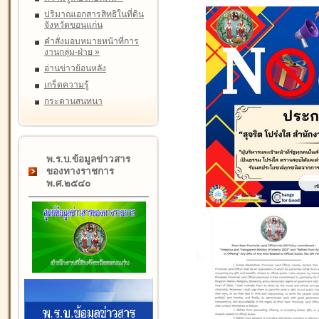
ปริมาณเอกสารสิทธิในที่ดิน
จังหวัดขอนแก่น
คำสั่งมอบหมายหน้าที่การ
งานกลุ่ม-ฝ่าย
»
อ่านข่าวย้อนหลัง
เกร็ดความรู้
กระดานสนทนา
พ.ร.บ.ข้อมูลข่าวสาร
ของทางราชการ
พ.ศ.๒๕๔๐