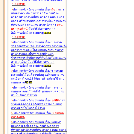
-
ประกาศ
>
ประกาศจังหวัดขอนแก่น เรื่อง
ผู้ชนะ
การ
เสนอราคา ประกวดราคาจ้างก่อสร้าง
อาคารสำนักงานที่ดิน อาคาร คสล.ขนาด
กลาง พร้อมส่วนประกอบที่จำเป็น สำนักงาน
ที่ดินจังหวัดขอนแก่น สาขาน้ำพอง
ส่วน
แยกอุบลรัตน์
ด้วยวิธีประกวดราคา
อิเล็กทรอนิกส์ (e-bidding
)
-
ประกาศ
>
ประกาศจังหวัดขอนแก่น เรื่อง
ประกวด
ราคาก่อสร้างปรับปรุงอาคารที่ทำการและสิ่ง
ก่อสร้างประกอบ โดยปรับปรุง่อเติมอาคาร
สำนักงานและพื้นที่บริเวณบ้านพัก
ข้าราชการ สำนักงานที่ดินจังหวัดขอนแก่น
สาขาภูเวียง ด้วยวิธีประกวดราคา
อิเล็กทรอนิกส์ (e-bidding
)
>
ประกาศจังหวัดขอนแก่น เรื่อง
ขายทอด
ตลาดต้นไม้บนที่ราชพัสดุ แปลงหมายเลข
ทะเบียน ที่ ขก.1849(บางส่วน)โดยวิธีขาย
ทอดตลาด
>
ประกาศจังหวัดขอนแก่น เรื่อง
การขาย
ทอดตลาดครุภัณฑ์ที่ชำรุดและหมดความ
จำเป็นในการใช้งาน
>
ประกาศจังหวัดขอนแก่น เรื่อง
ยกเลิก
การ
ขายทอดตลาดครุภัณฑ์ที่ชำรุดและหมด
ความจำเป็นในการใช้งาน
>
ประกาศจังหวัดขอนแก่น เรื่อง
ขายทอด
ตลาด
พัสดุ
>
ประกาศจังหวัดขอนแก่น เรื่อง
เผยแพร่
แผนการจัดซื้อจัดจ้าง ก่อสร้างอาคาร
ที่ทำการสำนักงานที่ดิน อาคาร คสล.ขนาด
กลาง พร้อมส่วนประกอบที่จำเป็น สำนักงาน