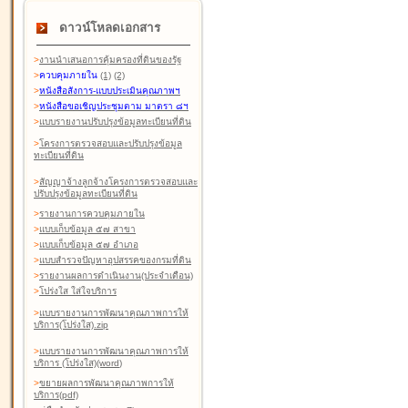
ดาวน์โหลดเอกสาร
>
งานนำเสนอการคุ้มครองที่ดินของรัฐ
>
ควบคุมภายใน
(1)
(2)
>
หนังสือสังการ-แบบประเมินคุณภาพฯ
>
หนังสือขอเชิญประชุมตาม มาตรา ๘ฯ
>
แบบรายงานปรับปรุงข้อมูลทะเบียนที่ดิน
>
โครงการตรวจสอบและปรับปรุงข้อมูล
ทะเบียนที่ดิน
>
สัญญาจ้างลูกจ้างโครงการตรวจสอบและ
ปรับปรุงข้อมูลทะเบียนที่ดิน
>
รายงานการควบคุมภายใน
>
แบบเก็บข้อมูล ๕๗ สาขา
>
แบบเก็บข้อมูล ๕๗ อำเภอ
>
แบบสำรวจปัญหาอุปสรรคของกรมที่ดิน
>
รายงานผลการดำเนินงาน(ประจำเดือน)
>
โปร่งใส ใส่ใจบริการ
>
แบบรายงานการพัฒนาคุณภาพการให้
บริการ(โปร่งใส).zip
>
แบบรายงานการพัฒนาคุณภาพการให้
บริการ (โปร่งใส)(word
)
>
ขยายผลการพัฒนาคุณภาพการให้
บริการ(pdf)