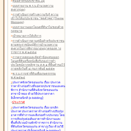
>
คู่มือสำหรับประชาชน Zip
>
แบบรายงาน พ.ร.บ.อำนวยความ
สะดวก(zip)
>
การดำเนินการสร้างความรับรู้ ความ
เข้าใจให้แก่ประชาชน "ชุดคำพูด"(Theme
Massage)
>
แบบรายงานออกโฉนดที่ดินฯไม่ชอบด้วย
กฎหมาย
>
เป้าหมายการให้บริการ
>
การดำเนินการตามคู่มือสำหรับประชาชน
ตามพระราชบัญญัติการอำนวยความ
สะดวกในการพิจารณาอนุญาตของท าง
ราชการ พ.ศ.๒๕๕๘
>
การตรวจสอบและจัดทำข้อมูลขอออก
โฉนดที่ดินหรือหนังสือรับรองการทำ
ประโยชน์จากหลักฐาน ส.ค.๑ ที่ยื่นคำขอไว้
ภายหลังวันที่ ๘ กุมภาพันธ์ ๒๕๕๓
>
พ.ร.บ.การเช่าที่ดินเพื่อเกษตรกรรม
พ.ศ.๒๕๒๔
>
ประกาศจังหวัดขอนแก่น เรื่อง ประกวด
ราคาจ้างก่อสร้างที่จอดรถประชาชนและคน
พิการ สำนักงานที่ดินจังหวัดขอนแก่น
สาขาน้ำพอง
ด้วยวิธีประกวดราคา
)
อิเล็กทรอนิกส์ (e-bidding
-
ประกาศ
>
ประกาศจังหวัดขอนแก่น เรื่อง ยกเลิก
ประกาศ ประกวดราคาจ้างก่อสร้างปรับปรุง
อาคารที่ทำการและสิ่งก่อสร้างประกอบ โดย
การปรับปรุงต่อเติมอาคารสำนักงานและ
พื้นที่บริเวณบ้านพักข้าราชการ สำนักงาน
ที่ดินจังหวัดขอนแก่น สาขาภูเวียง
ด้วยวิธี
)
ประกวดราคาอิเล็กทรอนิกส์ (e-bidding