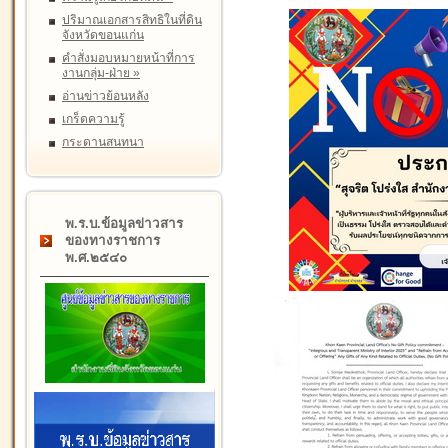
ปริมาณเอกสารสิทธิในที่ดิน
จังหวัดขอนแก่น
คำสั่งมอบหมายหน้าที่การ
งานกลุ่ม-ฝ่าย
»
อ่านข่าวย้อนหลัง
เกร็ดความรู้
กระดานสนทนา
พ.ร.บ.ข้อมูลข่าวสาร
ของทางราชการ
พ.ศ.๒๕๔๐