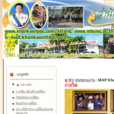
เมนูหลัก
ดู
MV คนขอนแก่น
:
MAP Kho
ภายใน
)
หน้าหลัก
รายชื่อ อธิบดีกรมที่ดิน
วิสัยทัศน์กรมที่ดิน
พันธกิจกรมที่ดิน
ประวัติสำนักงานที่ดินจังหวัด
ขอนแก่น