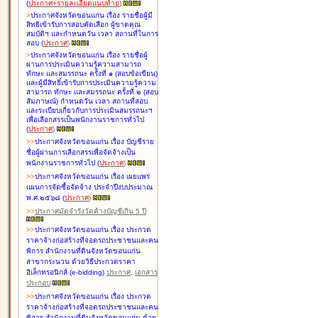
(
ประกาศ+รายละเอียดแนบท้าย
)
>
ประกาศจังหวัดขอนแก่น เรื่อง
รายชื่อผู้มี
สิทธิเข้ารับการสอบคัดเลือก ผู้ขาดคุณ
สมบัติฯ และกำหนดวัน เวลา สถานที่ในการ
สอบ
(
ประกาศ
)
>
ประกาศจังหวัดขอนแก่น เรื่อง
รายชื่อผู้
ผ่านการประเมินความรู้ความสามารถ
ทักษะ และสมรรถนะ ครั้งที่ ๑ (สอบข้อเขียน)
และผู้มีสิทธิ์เข้ารับการประเมินความรู้ความ
สามารถ ทักษะ และสมรรถนะ ครั้งที่ ๒ (สอบ
สัมภาษณ์) กำหนดวัน เวลา สถานที่สอบ
และระเบียบเกี่ยวกับการประเมินสมรรถนะฯ
เพื่อเลือกสรรเป็นพนักงานราชการทั่วไป
(
ประกาศ
)
>
>
ประกาศจังหวัดขอนแก่น เรื่อง
บัญชี
ราย
ชื่อผู้ผ่านการเลือกสรรเพื่อจัดจ้างเป็น
พนักงานราชการทั่วไป
(
ประกาศ
)
>
>
ประกาศจังหวัดขอนแก่น เรื่อง
เผยแพร่
แผนการจัดซื้อจัดจ้าง ประจำปีงบประมาณ
พ.ศ.๒๕๖๘
(
ประกาศ
)
>
>
ประกาศมัดจำรังวัดค้างบัญชีเกิน 5 ปี
>
>
ประกาศจังหวัดขอนแก่น เรื่อง ประกวด
ราคาจ้างก่อสร้างที่จอดรถประชาชนและคน
พิการ สำนักงานที่ดินจังหวัดขอนแก่น
สาขากระนวน ด้วยวิธีประกวดราคา
อิเล็กทรอนิกส์ (e-bidding)
ประกาศ
,
เอกสาร
ประกอบ
>
>
ประกาศจังหวัดขอนแก่น เรื่อง ประกวด
ราคาจ้างก่อสร้างที่จอดรถประชาชนและคน
พิการ สำนักงานที่ดินจังหวัดขอนแก่น ด้วย