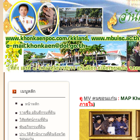
เมนูหลัก
ดู
MV คนขอนแก่น
:
MAP Kho
ภายใน
)
หน้าหลัก
รายชื่อ อธิบดีกรมที่ดิน
วิสัยทัศน์กรมที่ดิน
พันธกิจกรมที่ดิน
ประวัติสำนักงานที่ดินจังหวัด
ขอนแก่น