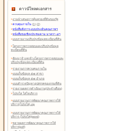
ดาวน์โหลดเอกสาร
>
งานนำเสนอการคุ้มครองที่ดินของรัฐ
>
ควบคุมภายใน
(1)
(2)
>
หนังสือสังการ-แบบประเมินคุณภาพฯ
>
หนังสือขอเชิญประชุมตาม มาตรา ๘ฯ
>
แบบรายงานปรับปรุงข้อมูลทะเบียนที่ดิน
>
โครงการตรวจสอบและปรับปรุงข้อมูล
ทะเบียนที่ดิน
>
สัญญาจ้างลูกจ้างโครงการตรวจสอบและ
ปรับปรุงข้อมูลทะเบียนที่ดิน
>
รายงานการควบคุมภายใน
>
แบบเก็บข้อมูล ๕๗ สาขา
>
แบบเก็บข้อมูล ๕๗ อำเภอ
>
แบบสำรวจปัญหาอุปสรรคของกรมที่ดิน
>
รายงานผลการดำเนินงาน(ประจำเดือน)
>
โปร่งใส ใส่ใจบริการ
>
แบบรายงานการพัฒนาคุณภาพการให้
บริการ(โปร่งใส).zip
>
แบบรายงานการพัฒนาคุณภาพการให้
บริการ (โปร่งใส)(word
)
>
ขยายผลการพัฒนาคุณภาพการให้
บริการ(pdf)