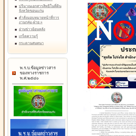
ปริมาณเอกสารสิทธิในที่ดิน
จังหวัดขอนแก่น
คำสั่งมอบหมายหน้าที่การ
งานกลุ่ม-ฝ่าย
»
อ่านข่าวย้อนหลัง
เกร็ดความรู้
กระดานสนทนา
พ.ร.บ.ข้อมูลข่าวสาร
ของทางราชการ
พ.ศ.๒๕๔๐