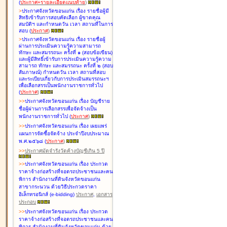
(
ประกาศ+รายละเอียดแนบท้าย
)
>
ประกาศจังหวัดขอนแก่น เรื่อง
รายชื่อผู้มี
สิทธิเข้ารับการสอบคัดเลือก ผู้ขาดคุณ
สมบัติฯ และกำหนดวัน เวลา สถานที่ในการ
สอบ
(
ประกาศ
)
>
ประกาศจังหวัดขอนแก่น เรื่อง
รายชื่อผู้
ผ่านการประเมินความรู้ความสามารถ
ทักษะ และสมรรถนะ ครั้งที่ ๑ (สอบข้อเขียน)
และผู้มีสิทธิ์เข้ารับการประเมินความรู้ความ
สามารถ ทักษะ และสมรรถนะ ครั้งที่ ๒ (สอบ
สัมภาษณ์) กำหนดวัน เวลา สถานที่สอบ
และระเบียบเกี่ยวกับการประเมินสมรรถนะฯ
เพื่อเลือกสรรเป็นพนักงานราชการทั่วไป
(
ประกาศ
)
>
>
ประกาศจังหวัดขอนแก่น เรื่อง
บัญชี
ราย
ชื่อผู้ผ่านการเลือกสรรเพื่อจัดจ้างเป็น
พนักงานราชการทั่วไป
(
ประกาศ
)
>
>
ประกาศจังหวัดขอนแก่น เรื่อง
เผยแพร่
แผนการจัดซื้อจัดจ้าง ประจำปีงบประมาณ
พ.ศ.๒๕๖๘
(
ประกาศ
)
>
>
ประกาศมัดจำรังวัดค้างบัญชีเกิน 5 ปี
>
>
ประกาศจังหวัดขอนแก่น เรื่อง ประกวด
ราคาจ้างก่อสร้างที่จอดรถประชาชนและคน
พิการ สำนักงานที่ดินจังหวัดขอนแก่น
สาขากระนวน ด้วยวิธีประกวดราคา
อิเล็กทรอนิกส์ (e-bidding)
ประกาศ
,
เอกสาร
ประกอบ
>
>
ประกาศจังหวัดขอนแก่น เรื่อง ประกวด
ราคาจ้างก่อสร้างที่จอดรถประชาชนและคน
พิการ สำนักงานที่ดินจังหวัดขอนแก่น ด้วย