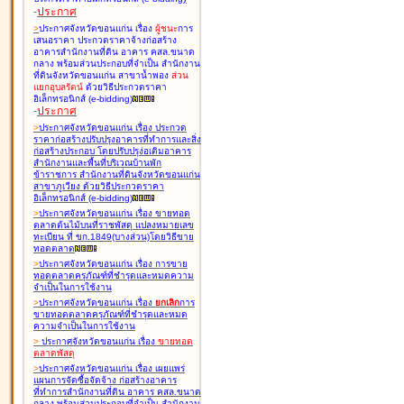
-
ประกาศ
>
ประกาศจังหวัดขอนแก่น เรื่อง
ผู้ชนะ
การ
เสนอราคา ประกวดราคาจ้างก่อสร้าง
อาคารสำนักงานที่ดิน อาคาร คสล.ขนาด
กลาง พร้อมส่วนประกอบที่จำเป็น สำนักงาน
ที่ดินจังหวัดขอนแก่น สาขาน้ำพอง
ส่วน
แยกอุบลรัตน์
ด้วยวิธีประกวดราคา
อิเล็กทรอนิกส์ (e-bidding
)
-
ประกาศ
>
ประกาศจังหวัดขอนแก่น เรื่อง
ประกวด
ราคาก่อสร้างปรับปรุงอาคารที่ทำการและสิ่ง
ก่อสร้างประกอบ โดยปรับปรุง่อเติมอาคาร
สำนักงานและพื้นที่บริเวณบ้านพัก
ข้าราชการ สำนักงานที่ดินจังหวัดขอนแก่น
สาขาภูเวียง ด้วยวิธีประกวดราคา
อิเล็กทรอนิกส์ (e-bidding
)
>
ประกาศจังหวัดขอนแก่น เรื่อง
ขายทอด
ตลาดต้นไม้บนที่ราชพัสดุ แปลงหมายเลข
ทะเบียน ที่ ขก.1849(บางส่วน)โดยวิธีขาย
ทอดตลาด
>
ประกาศจังหวัดขอนแก่น เรื่อง
การขาย
ทอดตลาดครุภัณฑ์ที่ชำรุดและหมดความ
จำเป็นในการใช้งาน
>
ประกาศจังหวัดขอนแก่น เรื่อง
ยกเลิก
การ
ขายทอดตลาดครุภัณฑ์ที่ชำรุดและหมด
ความจำเป็นในการใช้งาน
>
ประกาศจังหวัดขอนแก่น เรื่อง
ขายทอด
ตลาด
พัสดุ
>
ประกาศจังหวัดขอนแก่น เรื่อง
เผยแพร่
แผนการจัดซื้อจัดจ้าง ก่อสร้างอาคาร
ที่ทำการสำนักงานที่ดิน อาคาร คสล.ขนาด
กลาง พร้อมส่วนประกอบที่จำเป็น สำนักงาน