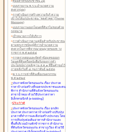
>
คู่มือสำหรับประชาชน Zip
>
แบบรายงาน พ.ร.บ.อำนวยความ
สะดวก(zip)
>
การดำเนินการสร้างความรับรู้ ความ
เข้าใจให้แก่ประชาชน "ชุดคำพูด"(Theme
Massage)
>
แบบรายงานออกโฉนดที่ดินฯไม่ชอบด้วย
กฎหมาย
>
เป้าหมายการให้บริการ
>
การดำเนินการตามคู่มือสำหรับประชาชน
ตามพระราชบัญญัติการอำนวยความ
สะดวกในการพิจารณาอนุญาตของท าง
ราชการ พ.ศ.๒๕๕๘
>
การตรวจสอบและจัดทำข้อมูลขอออก
โฉนดที่ดินหรือหนังสือรับรองการทำ
ประโยชน์จากหลักฐาน ส.ค.๑ ที่ยื่นคำขอไว้
ภายหลังวันที่ ๘ กุมภาพันธ์ ๒๕๕๓
>
พ.ร.บ.การเช่าที่ดินเพื่อเกษตรกรรม
พ.ศ.๒๕๒๔
>
ประกาศจังหวัดขอนแก่น เรื่อง ประกวด
ราคาจ้างก่อสร้างที่จอดรถประชาชนและคน
พิการ สำนักงานที่ดินจังหวัดขอนแก่น
สาขาน้ำพอง
ด้วยวิธีประกวดราคา
)
อิเล็กทรอนิกส์ (e-bidding
-
ประกาศ
>
ประกาศจังหวัดขอนแก่น เรื่อง ยกเลิก
ประกาศ ประกวดราคาจ้างก่อสร้างปรับปรุง
อาคารที่ทำการและสิ่งก่อสร้างประกอบ โดย
การปรับปรุงต่อเติมอาคารสำนักงานและ
พื้นที่บริเวณบ้านพักข้าราชการ สำนักงาน
ที่ดินจังหวัดขอนแก่น สาขาภูเวียง
ด้วยวิธี
)
ประกวดราคาอิเล็กทรอนิกส์ (e-bidding