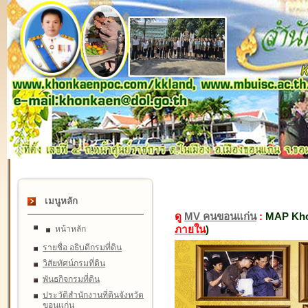
เมนูหลัก
ดู
MV คนขอนแก่น
:
MAP Kho
ภายใน
)
หน้าหลัก
รายชื่อ อธิบดีกรมที่ดิน
วิสัยทัศน์กรมที่ดิน
พันธกิจกรมที่ดิน
ประวัติสำนักงานที่ดินจังหวัด
ขอนแก่น