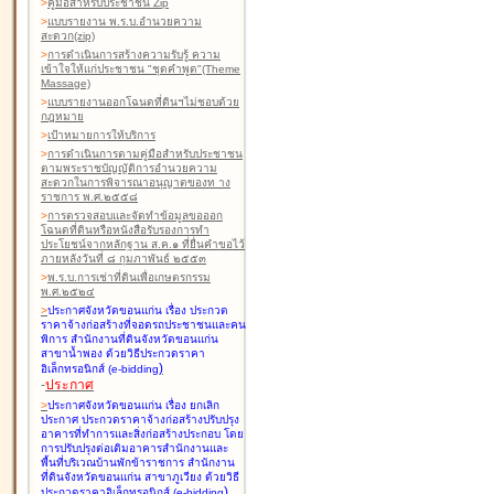
>
คู่มือสำหรับประชาชน Zip
>
แบบรายงาน พ.ร.บ.อำนวยความ
สะดวก(zip)
>
การดำเนินการสร้างความรับรู้ ความ
เข้าใจให้แก่ประชาชน "ชุดคำพูด"(Theme
Massage)
>
แบบรายงานออกโฉนดที่ดินฯไม่ชอบด้วย
กฎหมาย
>
เป้าหมายการให้บริการ
>
การดำเนินการตามคู่มือสำหรับประชาชน
ตามพระราชบัญญัติการอำนวยความ
สะดวกในการพิจารณาอนุญาตของท าง
ราชการ พ.ศ.๒๕๕๘
>
การตรวจสอบและจัดทำข้อมูลขอออก
โฉนดที่ดินหรือหนังสือรับรองการทำ
ประโยชน์จากหลักฐาน ส.ค.๑ ที่ยื่นคำขอไว้
ภายหลังวันที่ ๘ กุมภาพันธ์ ๒๕๕๓
>
พ.ร.บ.การเช่าที่ดินเพื่อเกษตรกรรม
พ.ศ.๒๕๒๔
>
ประกาศจังหวัดขอนแก่น เรื่อง ประกวด
ราคาจ้างก่อสร้างที่จอดรถประชาชนและคน
พิการ สำนักงานที่ดินจังหวัดขอนแก่น
สาขาน้ำพอง
ด้วยวิธีประกวดราคา
)
อิเล็กทรอนิกส์ (e-bidding
-
ประกาศ
>
ประกาศจังหวัดขอนแก่น เรื่อง ยกเลิก
ประกาศ ประกวดราคาจ้างก่อสร้างปรับปรุง
อาคารที่ทำการและสิ่งก่อสร้างประกอบ โดย
การปรับปรุงต่อเติมอาคารสำนักงานและ
พื้นที่บริเวณบ้านพักข้าราชการ สำนักงาน
ที่ดินจังหวัดขอนแก่น สาขาภูเวียง
ด้วยวิธี
)
ประกวดราคาอิเล็กทรอนิกส์ (e-bidding