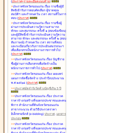
(
ประกาศ+รายละเอียดแนบท้าย
)
>
ประกาศจังหวัดขอนแก่น เรื่อง
รายชื่อผู้มี
สิทธิเข้ารับการสอบคัดเลือก ผู้ขาดคุณ
สมบัติฯ และกำหนดวัน เวลา สถานที่ในการ
สอบ
(
ประกาศ
)
>
ประกาศจังหวัดขอนแก่น เรื่อง
รายชื่อผู้
ผ่านการประเมินความรู้ความสามารถ
ทักษะ และสมรรถนะ ครั้งที่ ๑ (สอบข้อเขียน)
และผู้มีสิทธิ์เข้ารับการประเมินความรู้ความ
สามารถ ทักษะ และสมรรถนะ ครั้งที่ ๒ (สอบ
สัมภาษณ์) กำหนดวัน เวลา สถานที่สอบ
และระเบียบเกี่ยวกับการประเมินสมรรถนะฯ
เพื่อเลือกสรรเป็นพนักงานราชการทั่วไป
(
ประกาศ
)
>
>
ประกาศจังหวัดขอนแก่น เรื่อง
บัญชี
ราย
ชื่อผู้ผ่านการเลือกสรรเพื่อจัดจ้างเป็น
พนักงานราชการทั่วไป
(
ประกาศ
)
>
>
ประกาศจังหวัดขอนแก่น เรื่อง
เผยแพร่
แผนการจัดซื้อจัดจ้าง ประจำปีงบประมาณ
พ.ศ.๒๕๖๘
(
ประกาศ
)
>
>
ประกาศมัดจำรังวัดค้างบัญชีเกิน 5 ปี
>
>
ประกาศจังหวัดขอนแก่น เรื่อง ประกวด
ราคาจ้างก่อสร้างที่จอดรถประชาชนและคน
พิการ สำนักงานที่ดินจังหวัดขอนแก่น
สาขากระนวน ด้วยวิธีประกวดราคา
อิเล็กทรอนิกส์ (e-bidding)
ประกาศ
,
เอกสาร
ประกอบ
>
>
ประกาศจังหวัดขอนแก่น เรื่อง ประกวด
ราคาจ้างก่อสร้างที่จอดรถประชาชนและคน
พิการ สำนักงานที่ดินจังหวัดขอนแก่น ด้วย