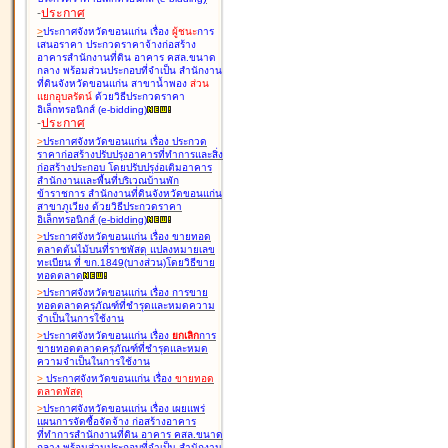
-
ประกาศ
>
ประกาศจังหวัดขอนแก่น เรื่อง
ผู้ชนะ
การ
เสนอราคา ประกวดราคาจ้างก่อสร้าง
อาคารสำนักงานที่ดิน อาคาร คสล.ขนาด
กลาง พร้อมส่วนประกอบที่จำเป็น สำนักงาน
ที่ดินจังหวัดขอนแก่น สาขาน้ำพอง
ส่วน
แยกอุบลรัตน์
ด้วยวิธีประกวดราคา
อิเล็กทรอนิกส์ (e-bidding
)
-
ประกาศ
>
ประกาศจังหวัดขอนแก่น เรื่อง
ประกวด
ราคาก่อสร้างปรับปรุงอาคารที่ทำการและสิ่ง
ก่อสร้างประกอบ โดยปรับปรุง่อเติมอาคาร
สำนักงานและพื้นที่บริเวณบ้านพัก
ข้าราชการ สำนักงานที่ดินจังหวัดขอนแก่น
สาขาภูเวียง ด้วยวิธีประกวดราคา
อิเล็กทรอนิกส์ (e-bidding
)
>
ประกาศจังหวัดขอนแก่น เรื่อง
ขายทอด
ตลาดต้นไม้บนที่ราชพัสดุ แปลงหมายเลข
ทะเบียน ที่ ขก.1849(บางส่วน)โดยวิธีขาย
ทอดตลาด
>
ประกาศจังหวัดขอนแก่น เรื่อง
การขาย
ทอดตลาดครุภัณฑ์ที่ชำรุดและหมดความ
จำเป็นในการใช้งาน
>
ประกาศจังหวัดขอนแก่น เรื่อง
ยกเลิก
การ
ขายทอดตลาดครุภัณฑ์ที่ชำรุดและหมด
ความจำเป็นในการใช้งาน
>
ประกาศจังหวัดขอนแก่น เรื่อง
ขายทอด
ตลาด
พัสดุ
>
ประกาศจังหวัดขอนแก่น เรื่อง
เผยแพร่
แผนการจัดซื้อจัดจ้าง ก่อสร้างอาคาร
ที่ทำการสำนักงานที่ดิน อาคาร คสล.ขนาด
กลาง พร้อมส่วนประกอบที่จำเป็น สำนักงาน