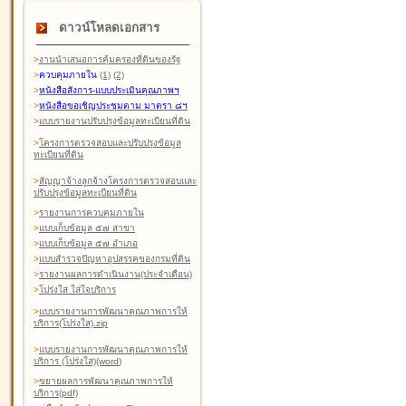
ดาวน์โหลดเอกสาร
>
งานนำเสนอการคุ้มครองที่ดินของรัฐ
>
ควบคุมภายใน
(1)
(2)
>
หนังสือสังการ-แบบประเมินคุณภาพฯ
>
หนังสือขอเชิญประชุมตาม มาตรา ๘ฯ
>
แบบรายงานปรับปรุงข้อมูลทะเบียนที่ดิน
>
โครงการตรวจสอบและปรับปรุงข้อมูล
ทะเบียนที่ดิน
>
สัญญาจ้างลูกจ้างโครงการตรวจสอบและ
ปรับปรุงข้อมูลทะเบียนที่ดิน
>
รายงานการควบคุมภายใน
>
แบบเก็บข้อมูล ๕๗ สาขา
>
แบบเก็บข้อมูล ๕๗ อำเภอ
>
แบบสำรวจปัญหาอุปสรรคของกรมที่ดิน
>
รายงานผลการดำเนินงาน(ประจำเดือน)
>
โปร่งใส ใส่ใจบริการ
>
แบบรายงานการพัฒนาคุณภาพการให้
บริการ(โปร่งใส).zip
>
แบบรายงานการพัฒนาคุณภาพการให้
บริการ (โปร่งใส)(word
)
>
ขยายผลการพัฒนาคุณภาพการให้
บริการ(pdf)