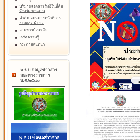
ปริมาณเอกสารสิทธิในที่ดิน
จังหวัดขอนแก่น
คำสั่งมอบหมายหน้าที่การ
งานกลุ่ม-ฝ่าย
»
อ่านข่าวย้อนหลัง
เกร็ดความรู้
กระดานสนทนา
พ.ร.บ.ข้อมูลข่าวสาร
ของทางราชการ
พ.ศ.๒๕๔๐