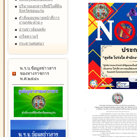
ปริมาณเอกสารสิทธิในที่ดิน
จังหวัดขอนแก่น
คำสั่งมอบหมายหน้าที่การ
งานกลุ่ม-ฝ่าย
»
อ่านข่าวย้อนหลัง
เกร็ดความรู้
กระดานสนทนา
พ.ร.บ.ข้อมูลข่าวสาร
ของทางราชการ
พ.ศ.๒๕๔๐