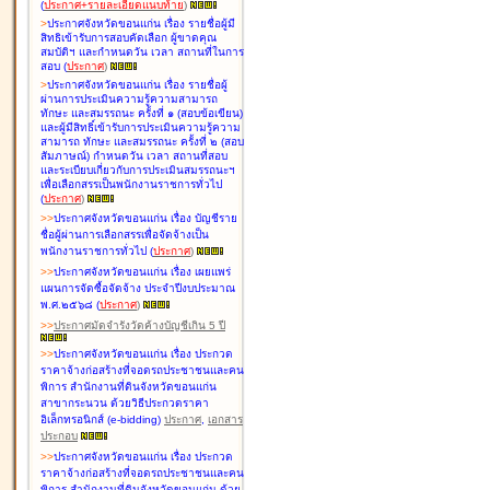
(
ประกาศ+รายละเอียดแนบท้าย
)
>
ประกาศจังหวัดขอนแก่น เรื่อง
รายชื่อผู้มี
สิทธิเข้ารับการสอบคัดเลือก ผู้ขาดคุณ
สมบัติฯ และกำหนดวัน เวลา สถานที่ในการ
สอบ
(
ประกาศ
)
>
ประกาศจังหวัดขอนแก่น เรื่อง
รายชื่อผู้
ผ่านการประเมินความรู้ความสามารถ
ทักษะ และสมรรถนะ ครั้งที่ ๑ (สอบข้อเขียน)
และผู้มีสิทธิ์เข้ารับการประเมินความรู้ความ
สามารถ ทักษะ และสมรรถนะ ครั้งที่ ๒ (สอบ
สัมภาษณ์) กำหนดวัน เวลา สถานที่สอบ
และระเบียบเกี่ยวกับการประเมินสมรรถนะฯ
เพื่อเลือกสรรเป็นพนักงานราชการทั่วไป
(
ประกาศ
)
>
>
ประกาศจังหวัดขอนแก่น เรื่อง
บัญชี
ราย
ชื่อผู้ผ่านการเลือกสรรเพื่อจัดจ้างเป็น
พนักงานราชการทั่วไป
(
ประกาศ
)
>
>
ประกาศจังหวัดขอนแก่น เรื่อง
เผยแพร่
แผนการจัดซื้อจัดจ้าง ประจำปีงบประมาณ
พ.ศ.๒๕๖๘
(
ประกาศ
)
>
>
ประกาศมัดจำรังวัดค้างบัญชีเกิน 5 ปี
>
>
ประกาศจังหวัดขอนแก่น เรื่อง ประกวด
ราคาจ้างก่อสร้างที่จอดรถประชาชนและคน
พิการ สำนักงานที่ดินจังหวัดขอนแก่น
สาขากระนวน ด้วยวิธีประกวดราคา
อิเล็กทรอนิกส์ (e-bidding)
ประกาศ
,
เอกสาร
ประกอบ
>
>
ประกาศจังหวัดขอนแก่น เรื่อง ประกวด
ราคาจ้างก่อสร้างที่จอดรถประชาชนและคน
พิการ สำนักงานที่ดินจังหวัดขอนแก่น ด้วย