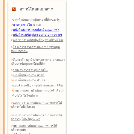
ดาวน์โหลดเอกสาร
>
งานนำเสนอการคุ้มครองที่ดินของรัฐ
>
ควบคุมภายใน
(1)
(2)
>
หนังสือสังการ-แบบประเมินคุณภาพฯ
>
หนังสือขอเชิญประชุมตาม มาตรา ๘ฯ
>
แบบรายงานปรับปรุงข้อมูลทะเบียนที่ดิน
>
โครงการตรวจสอบและปรับปรุงข้อมูล
ทะเบียนที่ดิน
>
สัญญาจ้างลูกจ้างโครงการตรวจสอบและ
ปรับปรุงข้อมูลทะเบียนที่ดิน
>
รายงานการควบคุมภายใน
>
แบบเก็บข้อมูล ๕๗ สาขา
>
แบบเก็บข้อมูล ๕๗ อำเภอ
>
แบบสำรวจปัญหาอุปสรรคของกรมที่ดิน
>
รายงานผลการดำเนินงาน(ประจำเดือน)
>
โปร่งใส ใส่ใจบริการ
>
แบบรายงานการพัฒนาคุณภาพการให้
บริการ(โปร่งใส).zip
>
แบบรายงานการพัฒนาคุณภาพการให้
บริการ (โปร่งใส)(word
)
>
ขยายผลการพัฒนาคุณภาพการให้
บริการ(pdf)