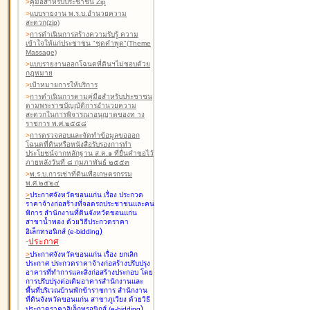
>
คู่มือสำหรับประชาชน Zip
>
แบบรายงาน พ.ร.บ.อำนวยความ
สะดวก(zip)
>
การดำเนินการสร้างความรับรู้ ความ
เข้าใจให้แก่ประชาชน "ชุดคำพูด"(Theme
Massage)
>
แบบรายงานออกโฉนดที่ดินฯไม่ชอบด้วย
กฎหมาย
>
เป้าหมายการให้บริการ
>
การดำเนินการตามคู่มือสำหรับประชาชน
ตามพระราชบัญญัติการอำนวยความ
สะดวกในการพิจารณาอนุญาตของท าง
ราชการ พ.ศ.๒๕๕๘
>
การตรวจสอบและจัดทำข้อมูลขอออก
โฉนดที่ดินหรือหนังสือรับรองการทำ
ประโยชน์จากหลักฐาน ส.ค.๑ ที่ยื่นคำขอไว้
ภายหลังวันที่ ๘ กุมภาพันธ์ ๒๕๕๓
>
พ.ร.บ.การเช่าที่ดินเพื่อเกษตรกรรม
พ.ศ.๒๕๒๔
>
ประกาศจังหวัดขอนแก่น เรื่อง ประกวด
ราคาจ้างก่อสร้างที่จอดรถประชาชนและคน
พิการ สำนักงานที่ดินจังหวัดขอนแก่น
สาขาน้ำพอง
ด้วยวิธีประกวดราคา
)
อิเล็กทรอนิกส์ (e-bidding
-
ประกาศ
>
ประกาศจังหวัดขอนแก่น เรื่อง ยกเลิก
ประกาศ ประกวดราคาจ้างก่อสร้างปรับปรุง
อาคารที่ทำการและสิ่งก่อสร้างประกอบ โดย
การปรับปรุงต่อเติมอาคารสำนักงานและ
พื้นที่บริเวณบ้านพักข้าราชการ สำนักงาน
ที่ดินจังหวัดขอนแก่น สาขาภูเวียง
ด้วยวิธี
)
ประกวดราคาอิเล็กทรอนิกส์ (e-bidding