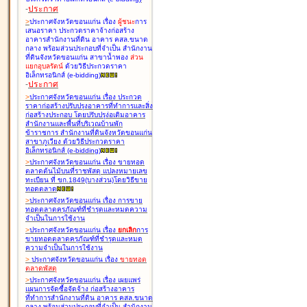
-
ประกาศ
>
ประกาศจังหวัดขอนแก่น เรื่อง
ผู้ชนะ
การ
เสนอราคา ประกวดราคาจ้างก่อสร้าง
อาคารสำนักงานที่ดิน อาคาร คสล.ขนาด
กลาง พร้อมส่วนประกอบที่จำเป็น สำนักงาน
ที่ดินจังหวัดขอนแก่น สาขาน้ำพอง
ส่วน
แยกอุบลรัตน์
ด้วยวิธีประกวดราคา
อิเล็กทรอนิกส์ (e-bidding
)
-
ประกาศ
>
ประกาศจังหวัดขอนแก่น เรื่อง
ประกวด
ราคาก่อสร้างปรับปรุงอาคารที่ทำการและสิ่ง
ก่อสร้างประกอบ โดยปรับปรุง่อเติมอาคาร
สำนักงานและพื้นที่บริเวณบ้านพัก
ข้าราชการ สำนักงานที่ดินจังหวัดขอนแก่น
สาขาภูเวียง ด้วยวิธีประกวดราคา
อิเล็กทรอนิกส์ (e-bidding
)
>
ประกาศจังหวัดขอนแก่น เรื่อง
ขายทอด
ตลาดต้นไม้บนที่ราชพัสดุ แปลงหมายเลข
ทะเบียน ที่ ขก.1849(บางส่วน)โดยวิธีขาย
ทอดตลาด
>
ประกาศจังหวัดขอนแก่น เรื่อง
การขาย
ทอดตลาดครุภัณฑ์ที่ชำรุดและหมดความ
จำเป็นในการใช้งาน
>
ประกาศจังหวัดขอนแก่น เรื่อง
ยกเลิก
การ
ขายทอดตลาดครุภัณฑ์ที่ชำรุดและหมด
ความจำเป็นในการใช้งาน
>
ประกาศจังหวัดขอนแก่น เรื่อง
ขายทอด
ตลาด
พัสดุ
>
ประกาศจังหวัดขอนแก่น เรื่อง
เผยแพร่
แผนการจัดซื้อจัดจ้าง ก่อสร้างอาคาร
ที่ทำการสำนักงานที่ดิน อาคาร คสล.ขนาด
กลาง พร้อมส่วนประกอบที่จำเป็น สำนักงาน