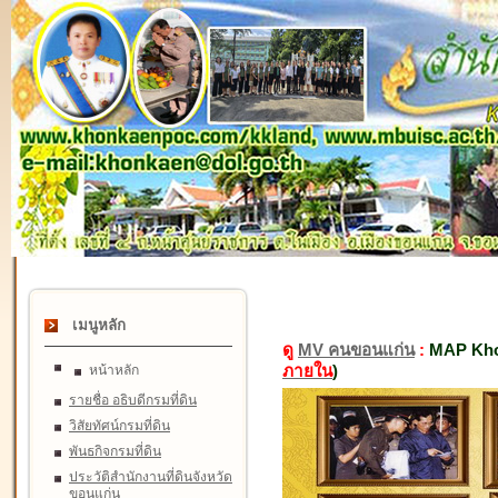
เมนูหลัก
ดู
MV คนขอนแก่น
:
MAP Kho
ภายใน
)
หน้าหลัก
รายชื่อ อธิบดีกรมที่ดิน
วิสัยทัศน์กรมที่ดิน
พันธกิจกรมที่ดิน
ประวัติสำนักงานที่ดินจังหวัด
ขอนแก่น