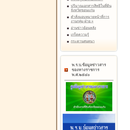
ปริมาณเอกสารสิทธิในที่ดิน
จังหวัดขอนแก่น
คำสั่งมอบหมายหน้าที่การ
งานกลุ่ม-ฝ่าย
»
อ่านข่าวย้อนหลัง
เกร็ดความรู้
กระดานสนทนา
พ.ร.บ.ข้อมูลข่าวสาร
ของทางราชการ
พ.ศ.๒๕๔๐