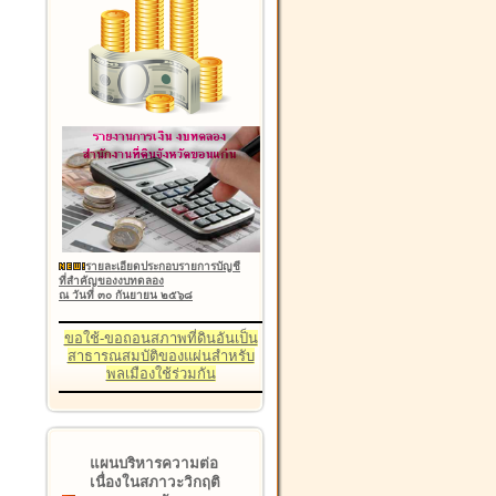
รายละเอียดประกอบรายการบัญชี
ที่สำคัญของงบทดลอง
ณ วันที่ ๓๐ กันยายน ๒๕๖๘
ขอใช้-ขอถอนสภาพที่ดินอันเป็น
สาธารณสมบัติของแผ่นสำหรับ
พลเมืองใช้ร่วมกัน
แผนบริหารความต่อ
เนื่องในสภาวะวิกฤติ