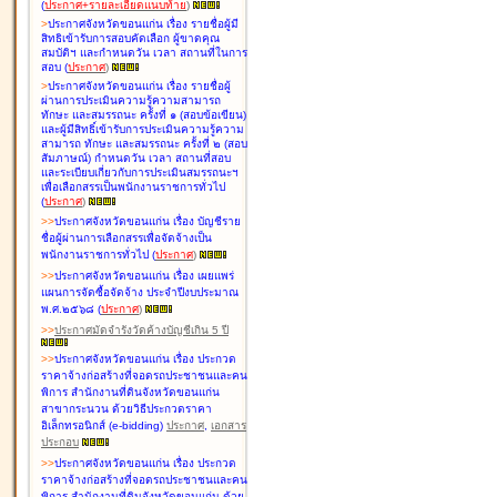
(
ประกาศ+รายละเอียดแนบท้าย
)
>
ประกาศจังหวัดขอนแก่น เรื่อง
รายชื่อผู้มี
สิทธิเข้ารับการสอบคัดเลือก ผู้ขาดคุณ
สมบัติฯ และกำหนดวัน เวลา สถานที่ในการ
สอบ
(
ประกาศ
)
>
ประกาศจังหวัดขอนแก่น เรื่อง
รายชื่อผู้
ผ่านการประเมินความรู้ความสามารถ
ทักษะ และสมรรถนะ ครั้งที่ ๑ (สอบข้อเขียน)
และผู้มีสิทธิ์เข้ารับการประเมินความรู้ความ
สามารถ ทักษะ และสมรรถนะ ครั้งที่ ๒ (สอบ
สัมภาษณ์) กำหนดวัน เวลา สถานที่สอบ
และระเบียบเกี่ยวกับการประเมินสมรรถนะฯ
เพื่อเลือกสรรเป็นพนักงานราชการทั่วไป
(
ประกาศ
)
>
>
ประกาศจังหวัดขอนแก่น เรื่อง
บัญชี
ราย
ชื่อผู้ผ่านการเลือกสรรเพื่อจัดจ้างเป็น
พนักงานราชการทั่วไป
(
ประกาศ
)
>
>
ประกาศจังหวัดขอนแก่น เรื่อง
เผยแพร่
แผนการจัดซื้อจัดจ้าง ประจำปีงบประมาณ
พ.ศ.๒๕๖๘
(
ประกาศ
)
>
>
ประกาศมัดจำรังวัดค้างบัญชีเกิน 5 ปี
>
>
ประกาศจังหวัดขอนแก่น เรื่อง ประกวด
ราคาจ้างก่อสร้างที่จอดรถประชาชนและคน
พิการ สำนักงานที่ดินจังหวัดขอนแก่น
สาขากระนวน ด้วยวิธีประกวดราคา
อิเล็กทรอนิกส์ (e-bidding)
ประกาศ
,
เอกสาร
ประกอบ
>
>
ประกาศจังหวัดขอนแก่น เรื่อง ประกวด
ราคาจ้างก่อสร้างที่จอดรถประชาชนและคน
พิการ สำนักงานที่ดินจังหวัดขอนแก่น ด้วย