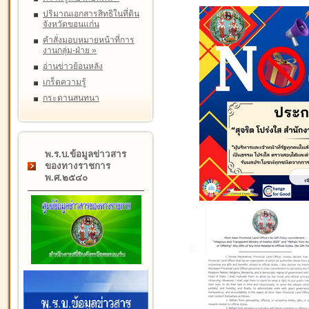
ปริมาณเอกสารสิทธิในที่ดิน
จังหวัดขอนแก่น
คำสั่งมอบหมายหน้าที่การ
งานกลุ่ม-ฝ่าย
»
อ่านข่าวย้อนหลัง
เกร็ดความรู้
กระดานสนทนา
พ.ร.บ.ข้อมูลข่าวสาร
ของทางราชการ
พ.ศ.๒๕๔๐