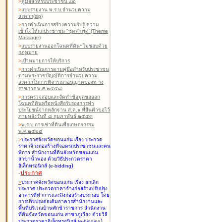
>
คู่มือสำหรับประชาชน Zip
>
แบบรายงาน พ.ร.บ.อำนวยความ
สะดวก(zip)
>
การดำเนินการสร้างความรับรู้ ความ
เข้าใจให้แก่ประชาชน "ชุดคำพูด"(Theme
Massage)
>
แบบรายงานออกโฉนดที่ดินฯไม่ชอบด้วย
กฎหมาย
>
เป้าหมายการให้บริการ
>
การดำเนินการตามคู่มือสำหรับประชาชน
ตามพระราชบัญญัติการอำนวยความ
สะดวกในการพิจารณาอนุญาตของท าง
ราชการ พ.ศ.๒๕๕๘
>
การตรวจสอบและจัดทำข้อมูลขอออก
โฉนดที่ดินหรือหนังสือรับรองการทำ
ประโยชน์จากหลักฐาน ส.ค.๑ ที่ยื่นคำขอไว้
ภายหลังวันที่ ๘ กุมภาพันธ์ ๒๕๕๓
>
พ.ร.บ.การเช่าที่ดินเพื่อเกษตรกรรม
พ.ศ.๒๕๒๔
>
ประกาศจังหวัดขอนแก่น เรื่อง ประกวด
ราคาจ้างก่อสร้างที่จอดรถประชาชนและคน
พิการ สำนักงานที่ดินจังหวัดขอนแก่น
สาขาน้ำพอง
ด้วยวิธีประกวดราคา
)
อิเล็กทรอนิกส์ (e-bidding
-
ประกาศ
>
ประกาศจังหวัดขอนแก่น เรื่อง ยกเลิก
ประกาศ ประกวดราคาจ้างก่อสร้างปรับปรุง
อาคารที่ทำการและสิ่งก่อสร้างประกอบ โดย
การปรับปรุงต่อเติมอาคารสำนักงานและ
พื้นที่บริเวณบ้านพักข้าราชการ สำนักงาน
ที่ดินจังหวัดขอนแก่น สาขาภูเวียง
ด้วยวิธี
)
ประกวดราคาอิเล็กทรอนิกส์ (e-bidding