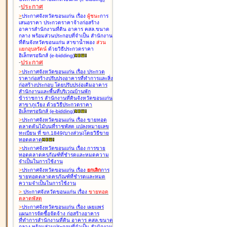
-
ประกาศ
>
ประกาศจังหวัดขอนแก่น เรื่อง
ผู้ชนะ
การ
เสนอราคา ประกวดราคาจ้างก่อสร้าง
อาคารสำนักงานที่ดิน อาคาร คสล.ขนาด
กลาง พร้อมส่วนประกอบที่จำเป็น สำนักงาน
ที่ดินจังหวัดขอนแก่น สาขาน้ำพอง
ส่วน
แยกอุบลรัตน์
ด้วยวิธีประกวดราคา
อิเล็กทรอนิกส์ (e-bidding
)
-
ประกาศ
>
ประกาศจังหวัดขอนแก่น เรื่อง
ประกวด
ราคาก่อสร้างปรับปรุงอาคารที่ทำการและสิ่ง
ก่อสร้างประกอบ โดยปรับปรุง่อเติมอาคาร
สำนักงานและพื้นที่บริเวณบ้านพัก
ข้าราชการ สำนักงานที่ดินจังหวัดขอนแก่น
สาขาภูเวียง ด้วยวิธีประกวดราคา
อิเล็กทรอนิกส์ (e-bidding
)
>
ประกาศจังหวัดขอนแก่น เรื่อง
ขายทอด
ตลาดต้นไม้บนที่ราชพัสดุ แปลงหมายเลข
ทะเบียน ที่ ขก.1849(บางส่วน)โดยวิธีขาย
ทอดตลาด
>
ประกาศจังหวัดขอนแก่น เรื่อง
การขาย
ทอดตลาดครุภัณฑ์ที่ชำรุดและหมดความ
จำเป็นในการใช้งาน
>
ประกาศจังหวัดขอนแก่น เรื่อง
ยกเลิก
การ
ขายทอดตลาดครุภัณฑ์ที่ชำรุดและหมด
ความจำเป็นในการใช้งาน
>
ประกาศจังหวัดขอนแก่น เรื่อง
ขายทอด
ตลาด
พัสดุ
>
ประกาศจังหวัดขอนแก่น เรื่อง
เผยแพร่
แผนการจัดซื้อจัดจ้าง ก่อสร้างอาคาร
ที่ทำการสำนักงานที่ดิน อาคาร คสล.ขนาด
กลาง พร้อมส่วนประกอบที่จำเป็น สำนักงาน