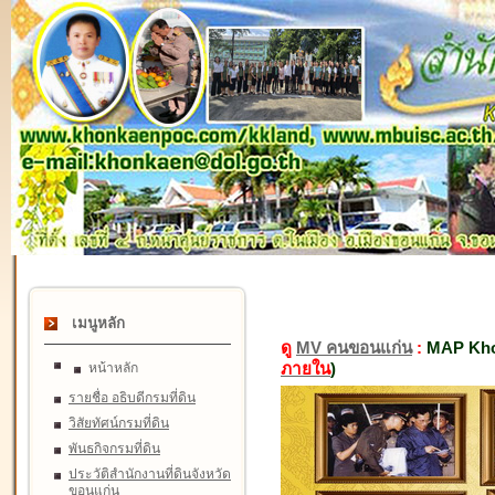
เมนูหลัก
ดู
MV คนขอนแก่น
:
MAP Kho
ภายใน
)
หน้าหลัก
รายชื่อ อธิบดีกรมที่ดิน
วิสัยทัศน์กรมที่ดิน
พันธกิจกรมที่ดิน
ประวัติสำนักงานที่ดินจังหวัด
ขอนแก่น