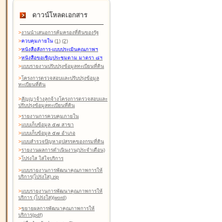
ดาวน์โหลดเอกสาร
>
งานนำเสนอการคุ้มครองที่ดินของรัฐ
>
ควบคุมภายใน
(1)
(2)
>
หนังสือสังการ-แบบประเมินคุณภาพฯ
>
หนังสือขอเชิญประชุมตาม มาตรา ๘ฯ
>
แบบรายงานปรับปรุงข้อมูลทะเบียนที่ดิน
>
โครงการตรวจสอบและปรับปรุงข้อมูล
ทะเบียนที่ดิน
>
สัญญาจ้างลูกจ้างโครงการตรวจสอบและ
ปรับปรุงข้อมูลทะเบียนที่ดิน
>
รายงานการควบคุมภายใน
>
แบบเก็บข้อมูล ๕๗ สาขา
>
แบบเก็บข้อมูล ๕๗ อำเภอ
>
แบบสำรวจปัญหาอุปสรรคของกรมที่ดิน
>
รายงานผลการดำเนินงาน(ประจำเดือน)
>
โปร่งใส ใส่ใจบริการ
>
แบบรายงานการพัฒนาคุณภาพการให้
บริการ(โปร่งใส).zip
>
แบบรายงานการพัฒนาคุณภาพการให้
บริการ (โปร่งใส)(word
)
>
ขยายผลการพัฒนาคุณภาพการให้
บริการ(pdf)