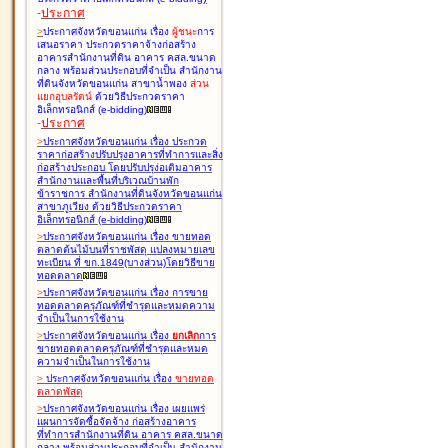
-
ประกาศ
>
ประกาศจังหวัดขอนแก่น เรื่อง
ผู้ชนะ
การ
เสนอราคา ประกวดราคาจ้างก่อสร้าง
อาคารสำนักงานที่ดิน อาคาร คสล.ขนาด
กลาง พร้อมส่วนประกอบที่จำเป็น สำนักงาน
ที่ดินจังหวัดขอนแก่น สาขาน้ำพอง
ส่วน
แยกอุบลรัตน์
ด้วยวิธีประกวดราคา
อิเล็กทรอนิกส์ (e-bidding
)
-
ประกาศ
>
ประกาศจังหวัดขอนแก่น เรื่อง
ประกวด
ราคาก่อสร้างปรับปรุงอาคารที่ทำการและสิ่ง
ก่อสร้างประกอบ โดยปรับปรุง่อเติมอาคาร
สำนักงานและพื้นที่บริเวณบ้านพัก
ข้าราชการ สำนักงานที่ดินจังหวัดขอนแก่น
สาขาภูเวียง ด้วยวิธีประกวดราคา
อิเล็กทรอนิกส์ (e-bidding
)
>
ประกาศจังหวัดขอนแก่น เรื่อง
ขายทอด
ตลาดต้นไม้บนที่ราชพัสดุ แปลงหมายเลข
ทะเบียน ที่ ขก.1849(บางส่วน)โดยวิธีขาย
ทอดตลาด
>
ประกาศจังหวัดขอนแก่น เรื่อง
การขาย
ทอดตลาดครุภัณฑ์ที่ชำรุดและหมดความ
จำเป็นในการใช้งาน
>
ประกาศจังหวัดขอนแก่น เรื่อง
ยกเลิก
การ
ขายทอดตลาดครุภัณฑ์ที่ชำรุดและหมด
ความจำเป็นในการใช้งาน
>
ประกาศจังหวัดขอนแก่น เรื่อง
ขายทอด
ตลาด
พัสดุ
>
ประกาศจังหวัดขอนแก่น เรื่อง
เผยแพร่
แผนการจัดซื้อจัดจ้าง ก่อสร้างอาคาร
ที่ทำการสำนักงานที่ดิน อาคาร คสล.ขนาด
กลาง พร้อมส่วนประกอบที่จำเป็น สำนักงาน