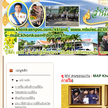
เมนูหลัก
ดู
MV คนขอนแก่น
:
MAP Kho
ภายใน
)
หน้าหลัก
รายชื่อ อธิบดีกรมที่ดิน
วิสัยทัศน์กรมที่ดิน
พันธกิจกรมที่ดิน
ประวัติสำนักงานที่ดินจังหวัด
ขอนแก่น