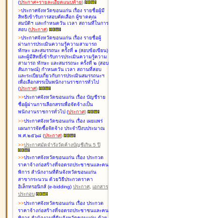
(
ประกาศ+รายละเอียดแนบท้าย
)
>
ประกาศจังหวัดขอนแก่น เรื่อง
รายชื่อผู้มี
สิทธิเข้ารับการสอบคัดเลือก ผู้ขาดคุณ
สมบัติฯ และกำหนดวัน เวลา สถานที่ในการ
สอบ
(
ประกาศ
)
>
ประกาศจังหวัดขอนแก่น เรื่อง
รายชื่อผู้
ผ่านการประเมินความรู้ความสามารถ
ทักษะ และสมรรถนะ ครั้งที่ ๑ (สอบข้อเขียน)
และผู้มีสิทธิ์เข้ารับการประเมินความรู้ความ
สามารถ ทักษะ และสมรรถนะ ครั้งที่ ๒ (สอบ
สัมภาษณ์) กำหนดวัน เวลา สถานที่สอบ
และระเบียบเกี่ยวกับการประเมินสมรรถนะฯ
เพื่อเลือกสรรเป็นพนักงานราชการทั่วไป
(
ประกาศ
)
>
>
ประกาศจังหวัดขอนแก่น เรื่อง
บัญชี
ราย
ชื่อผู้ผ่านการเลือกสรรเพื่อจัดจ้างเป็น
พนักงานราชการทั่วไป
(
ประกาศ
)
>
>
ประกาศจังหวัดขอนแก่น เรื่อง
เผยแพร่
แผนการจัดซื้อจัดจ้าง ประจำปีงบประมาณ
พ.ศ.๒๕๖๘
(
ประกาศ
)
>
>
ประกาศมัดจำรังวัดค้างบัญชีเกิน 5 ปี
>
>
ประกาศจังหวัดขอนแก่น เรื่อง ประกวด
ราคาจ้างก่อสร้างที่จอดรถประชาชนและคน
พิการ สำนักงานที่ดินจังหวัดขอนแก่น
สาขากระนวน ด้วยวิธีประกวดราคา
อิเล็กทรอนิกส์ (e-bidding)
ประกาศ
,
เอกสาร
ประกอบ
>
>
ประกาศจังหวัดขอนแก่น เรื่อง ประกวด
ราคาจ้างก่อสร้างที่จอดรถประชาชนและคน
พิการ สำนักงานที่ดินจังหวัดขอนแก่น ด้วย