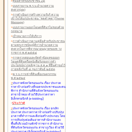
>
คู่มือสำหรับประชาชน Zip
>
แบบรายงาน พ.ร.บ.อำนวยความ
สะดวก(zip)
>
การดำเนินการสร้างความรับรู้ ความ
เข้าใจให้แก่ประชาชน "ชุดคำพูด"(Theme
Massage)
>
แบบรายงานออกโฉนดที่ดินฯไม่ชอบด้วย
กฎหมาย
>
เป้าหมายการให้บริการ
>
การดำเนินการตามคู่มือสำหรับประชาชน
ตามพระราชบัญญัติการอำนวยความ
สะดวกในการพิจารณาอนุญาตของท าง
ราชการ พ.ศ.๒๕๕๘
>
การตรวจสอบและจัดทำข้อมูลขอออก
โฉนดที่ดินหรือหนังสือรับรองการทำ
ประโยชน์จากหลักฐาน ส.ค.๑ ที่ยื่นคำขอไว้
ภายหลังวันที่ ๘ กุมภาพันธ์ ๒๕๕๓
>
พ.ร.บ.การเช่าที่ดินเพื่อเกษตรกรรม
พ.ศ.๒๕๒๔
>
ประกาศจังหวัดขอนแก่น เรื่อง ประกวด
ราคาจ้างก่อสร้างที่จอดรถประชาชนและคน
พิการ สำนักงานที่ดินจังหวัดขอนแก่น
สาขาน้ำพอง
ด้วยวิธีประกวดราคา
)
อิเล็กทรอนิกส์ (e-bidding
-
ประกาศ
>
ประกาศจังหวัดขอนแก่น เรื่อง ยกเลิก
ประกาศ ประกวดราคาจ้างก่อสร้างปรับปรุง
อาคารที่ทำการและสิ่งก่อสร้างประกอบ โดย
การปรับปรุงต่อเติมอาคารสำนักงานและ
พื้นที่บริเวณบ้านพักข้าราชการ สำนักงาน
ที่ดินจังหวัดขอนแก่น สาขาภูเวียง
ด้วยวิธี
)
ประกวดราคาอิเล็กทรอนิกส์ (e-bidding