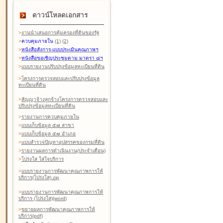
ดาวน์โหลดเอกสาร
>
งานนำเสนอการคุ้มครองที่ดินของรัฐ
>
ควบคุมภายใน
(1)
(2)
>
หนังสือสังการ-แบบประเมินคุณภาพฯ
>
หนังสือขอเชิญประชุมตาม มาตรา ๘ฯ
>
แบบรายงานปรับปรุงข้อมูลทะเบียนที่ดิน
>
โครงการตรวจสอบและปรับปรุงข้อมูล
ทะเบียนที่ดิน
>
สัญญาจ้างลูกจ้างโครงการตรวจสอบและ
ปรับปรุงข้อมูลทะเบียนที่ดิน
>
รายงานการควบคุมภายใน
>
แบบเก็บข้อมูล ๕๗ สาขา
>
แบบเก็บข้อมูล ๕๗ อำเภอ
>
แบบสำรวจปัญหาอุปสรรคของกรมที่ดิน
>
รายงานผลการดำเนินงาน(ประจำเดือน)
>
โปร่งใส ใส่ใจบริการ
>
แบบรายงานการพัฒนาคุณภาพการให้
บริการ(โปร่งใส).zip
>
แบบรายงานการพัฒนาคุณภาพการให้
บริการ (โปร่งใส)(word
)
>
ขยายผลการพัฒนาคุณภาพการให้
บริการ(pdf)