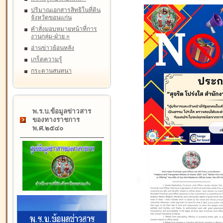
ปริมาณเอกสารสิทธิในที่ดิน
จังหวัดขอนแก่น
คำสั่งมอบหมายหน้าที่การ
งานกลุ่ม-ฝ่าย
»
อ่านข่าวย้อนหลัง
เกร็ดความรู้
กระดานสนทนา
พ.ร.บ.ข้อมูลข่าวสาร
ของทางราชการ
พ.ศ.๒๕๔๐