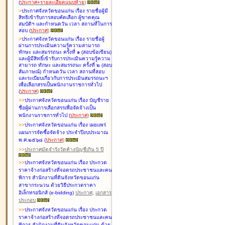
(
ประกาศ+รายละเอียดแนบท้าย
)
>
ประกาศจังหวัดขอนแก่น เรื่อง
รายชื่อผู้มี
สิทธิเข้ารับการสอบคัดเลือก ผู้ขาดคุณ
สมบัติฯ และกำหนดวัน เวลา สถานที่ในการ
สอบ
(
ประกาศ
)
>
ประกาศจังหวัดขอนแก่น เรื่อง
รายชื่อผู้
ผ่านการประเมินความรู้ความสามารถ
ทักษะ และสมรรถนะ ครั้งที่ ๑ (สอบข้อเขียน)
และผู้มีสิทธิ์เข้ารับการประเมินความรู้ความ
สามารถ ทักษะ และสมรรถนะ ครั้งที่ ๒ (สอบ
สัมภาษณ์) กำหนดวัน เวลา สถานที่สอบ
และระเบียบเกี่ยวกับการประเมินสมรรถนะฯ
เพื่อเลือกสรรเป็นพนักงานราชการทั่วไป
(
ประกาศ
)
>
>
ประกาศจังหวัดขอนแก่น เรื่อง
บัญชี
ราย
ชื่อผู้ผ่านการเลือกสรรเพื่อจัดจ้างเป็น
พนักงานราชการทั่วไป
(
ประกาศ
)
>
>
ประกาศจังหวัดขอนแก่น เรื่อง
เผยแพร่
แผนการจัดซื้อจัดจ้าง ประจำปีงบประมาณ
พ.ศ.๒๕๖๘
(
ประกาศ
)
>
>
ประกาศมัดจำรังวัดค้างบัญชีเกิน 5 ปี
>
>
ประกาศจังหวัดขอนแก่น เรื่อง ประกวด
ราคาจ้างก่อสร้างที่จอดรถประชาชนและคน
พิการ สำนักงานที่ดินจังหวัดขอนแก่น
สาขากระนวน ด้วยวิธีประกวดราคา
อิเล็กทรอนิกส์ (e-bidding)
ประกาศ
,
เอกสาร
ประกอบ
>
>
ประกาศจังหวัดขอนแก่น เรื่อง ประกวด
ราคาจ้างก่อสร้างที่จอดรถประชาชนและคน
พิการ สำนักงานที่ดินจังหวัดขอนแก่น ด้วย