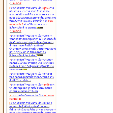
-
ประกาศ
>
ประกาศจังหวัดขอนแก่น เรื่อง
ผู้ชนะ
การ
เสนอราคา ประกวดราคาจ้างก่อสร้าง
อาคารสำนักงานที่ดิน อาคาร คสล.ขนาด
กลาง พร้อมส่วนประกอบที่จำเป็น สำนักงาน
ที่ดินจังหวัดขอนแก่น สาขาน้ำพอง
ส่วน
แยกอุบลรัตน์
ด้วยวิธีประกวดราคา
อิเล็กทรอนิกส์ (e-bidding
)
-
ประกาศ
>
ประกาศจังหวัดขอนแก่น เรื่อง
ประกวด
ราคาก่อสร้างปรับปรุงอาคารที่ทำการและสิ่ง
ก่อสร้างประกอบ โดยปรับปรุง่อเติมอาคาร
สำนักงานและพื้นที่บริเวณบ้านพัก
ข้าราชการ สำนักงานที่ดินจังหวัดขอนแก่น
สาขาภูเวียง ด้วยวิธีประกวดราคา
อิเล็กทรอนิกส์ (e-bidding
)
>
ประกาศจังหวัดขอนแก่น เรื่อง
ขายทอด
ตลาดต้นไม้บนที่ราชพัสดุ แปลงหมายเลข
ทะเบียน ที่ ขก.1849(บางส่วน)โดยวิธีขาย
ทอดตลาด
>
ประกาศจังหวัดขอนแก่น เรื่อง
การขาย
ทอดตลาดครุภัณฑ์ที่ชำรุดและหมดความ
จำเป็นในการใช้งาน
>
ประกาศจังหวัดขอนแก่น เรื่อง
ยกเลิก
การ
ขายทอดตลาดครุภัณฑ์ที่ชำรุดและหมด
ความจำเป็นในการใช้งาน
>
ประกาศจังหวัดขอนแก่น เรื่อง
ขายทอด
ตลาด
พัสดุ
>
ประกาศจังหวัดขอนแก่น เรื่อง
เผยแพร่
แผนการจัดซื้อจัดจ้าง ก่อสร้างอาคาร
ที่ทำการสำนักงานที่ดิน อาคาร คสล.ขนาด
กลาง พร้อมส่วนประกอบที่จำเป็น สำนักงาน