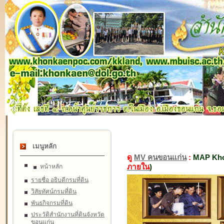
เมนูหลัก
ดู
MV คนขอนแก่น
:
MAP Kho
ภายใน
)
หน้าหลัก
รายชื่อ อธิบดีกรมที่ดิน
วิสัยทัศน์กรมที่ดิน
พันธกิจกรมที่ดิน
ประวัติสำนักงานที่ดินจังหวัด
ขอนแก่น