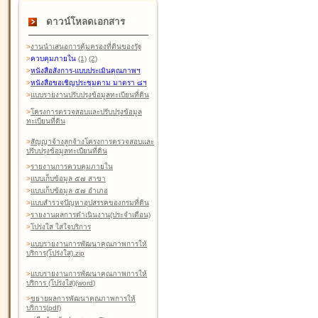
ดาวน์โหลดเอกสาร
>
งานนำเสนอการคุ้มครองที่ดินของรัฐ
>
ควบคุมภายใน
(1)
(2)
>
หนังสือสังการ-แบบประเมินคุณภาพฯ
>
หนังสือขอเชิญประชุมตาม มาตรา ๘ฯ
>
แบบรายงานปรับปรุงข้อมูลทะเบียนที่ดิน
>
โครงการตรวจสอบและปรับปรุงข้อมูล
ทะเบียนที่ดิน
>
สัญญาจ้างลูกจ้างโครงการตรวจสอบและ
ปรับปรุงข้อมูลทะเบียนที่ดิน
>
รายงานการควบคุมภายใน
>
แบบเก็บข้อมูล ๕๗ สาขา
>
แบบเก็บข้อมูล ๕๗ อำเภอ
>
แบบสำรวจปัญหาอุปสรรคของกรมที่ดิน
>
รายงานผลการดำเนินงาน(ประจำเดือน)
>
โปร่งใส ใส่ใจบริการ
>
แบบรายงานการพัฒนาคุณภาพการให้
บริการ(โปร่งใส).zip
>
แบบรายงานการพัฒนาคุณภาพการให้
บริการ (โปร่งใส)(word
)
>
ขยายผลการพัฒนาคุณภาพการให้
บริการ(pdf)