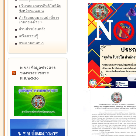
ปริมาณเอกสารสิทธิในที่ดิน
จังหวัดขอนแก่น
คำสั่งมอบหมายหน้าที่การ
งานกลุ่ม-ฝ่าย
»
อ่านข่าวย้อนหลัง
เกร็ดความรู้
กระดานสนทนา
พ.ร.บ.ข้อมูลข่าวสาร
ของทางราชการ
พ.ศ.๒๕๔๐