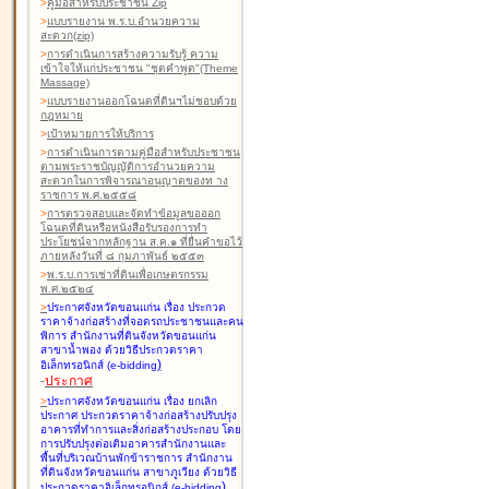
>
คู่มือสำหรับประชาชน Zip
>
แบบรายงาน พ.ร.บ.อำนวยความ
สะดวก(zip)
>
การดำเนินการสร้างความรับรู้ ความ
เข้าใจให้แก่ประชาชน "ชุดคำพูด"(Theme
Massage)
>
แบบรายงานออกโฉนดที่ดินฯไม่ชอบด้วย
กฎหมาย
>
เป้าหมายการให้บริการ
>
การดำเนินการตามคู่มือสำหรับประชาชน
ตามพระราชบัญญัติการอำนวยความ
สะดวกในการพิจารณาอนุญาตของท าง
ราชการ พ.ศ.๒๕๕๘
>
การตรวจสอบและจัดทำข้อมูลขอออก
โฉนดที่ดินหรือหนังสือรับรองการทำ
ประโยชน์จากหลักฐาน ส.ค.๑ ที่ยื่นคำขอไว้
ภายหลังวันที่ ๘ กุมภาพันธ์ ๒๕๕๓
>
พ.ร.บ.การเช่าที่ดินเพื่อเกษตรกรรม
พ.ศ.๒๕๒๔
>
ประกาศจังหวัดขอนแก่น เรื่อง ประกวด
ราคาจ้างก่อสร้างที่จอดรถประชาชนและคน
พิการ สำนักงานที่ดินจังหวัดขอนแก่น
สาขาน้ำพอง
ด้วยวิธีประกวดราคา
)
อิเล็กทรอนิกส์ (e-bidding
-
ประกาศ
>
ประกาศจังหวัดขอนแก่น เรื่อง ยกเลิก
ประกาศ ประกวดราคาจ้างก่อสร้างปรับปรุง
อาคารที่ทำการและสิ่งก่อสร้างประกอบ โดย
การปรับปรุงต่อเติมอาคารสำนักงานและ
พื้นที่บริเวณบ้านพักข้าราชการ สำนักงาน
ที่ดินจังหวัดขอนแก่น สาขาภูเวียง
ด้วยวิธี
)
ประกวดราคาอิเล็กทรอนิกส์ (e-bidding