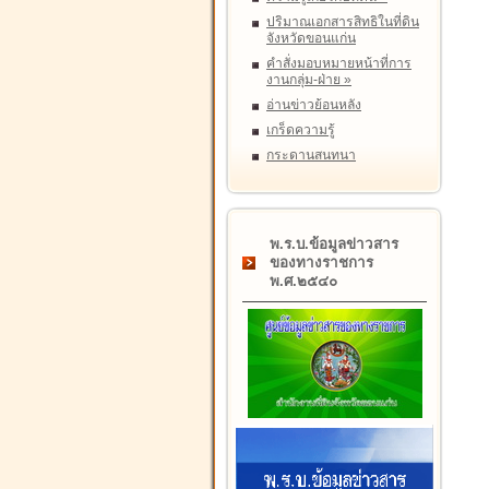
ปริมาณเอกสารสิทธิในที่ดิน
จังหวัดขอนแก่น
คำสั่งมอบหมายหน้าที่การ
งานกลุ่ม-ฝ่าย
»
อ่านข่าวย้อนหลัง
เกร็ดความรู้
กระดานสนทนา
พ.ร.บ.ข้อมูลข่าวสาร
ของทางราชการ
พ.ศ.๒๕๔๐