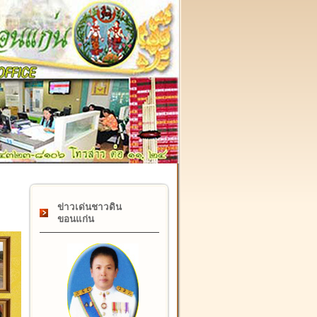
๑๗ กุมภาพันธ์ "วันคล้ายวันสถาปนากรมที่ดิน" ครบรอบ ๑๒๒ ปี
ข่าวเด่นชาวดิน
ขอนแก่น