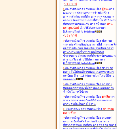
-
ประกาศ
>
ประกาศจังหวัดขอนแก่น เรื่อง
ผู้ชนะ
การ
เสนอราคา ประกวดราคาจ้างก่อสร้าง
อาคารสำนักงานที่ดิน อาคาร คสล.ขนาด
กลาง พร้อมส่วนประกอบที่จำเป็น สำนักงาน
ที่ดินจังหวัดขอนแก่น สาขาน้ำพอง
ส่วน
แยกอุบลรัตน์
ด้วยวิธีประกวดราคา
อิเล็กทรอนิกส์ (e-bidding
)
-
ประกาศ
>
ประกาศจังหวัดขอนแก่น เรื่อง
ประกวด
ราคาก่อสร้างปรับปรุงอาคารที่ทำการและสิ่ง
ก่อสร้างประกอบ โดยปรับปรุง่อเติมอาคาร
สำนักงานและพื้นที่บริเวณบ้านพัก
ข้าราชการ สำนักงานที่ดินจังหวัดขอนแก่น
สาขาภูเวียง ด้วยวิธีประกวดราคา
อิเล็กทรอนิกส์ (e-bidding
)
>
ประกาศจังหวัดขอนแก่น เรื่อง
ขายทอด
ตลาดต้นไม้บนที่ราชพัสดุ แปลงหมายเลข
ทะเบียน ที่ ขก.1849(บางส่วน)โดยวิธีขาย
ทอดตลาด
>
ประกาศจังหวัดขอนแก่น เรื่อง
การขาย
ทอดตลาดครุภัณฑ์ที่ชำรุดและหมดความ
จำเป็นในการใช้งาน
>
ประกาศจังหวัดขอนแก่น เรื่อง
ยกเลิก
การ
ขายทอดตลาดครุภัณฑ์ที่ชำรุดและหมด
ความจำเป็นในการใช้งาน
>
ประกาศจังหวัดขอนแก่น เรื่อง
ขายทอด
ตลาด
พัสดุ
>
ประกาศจังหวัดขอนแก่น เรื่อง
เผยแพร่
แผนการจัดซื้อจัดจ้าง ก่อสร้างอาคาร
ที่ทำการสำนักงานที่ดิน อาคาร คสล.ขนาด
กลาง พร้อมส่วนประกอบที่จำเป็น สำนักงาน