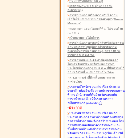
>
คู่มือสำหรับประชาชน Zip
>
แบบรายงาน พ.ร.บ.อำนวยความ
สะดวก(zip)
>
การดำเนินการสร้างความรับรู้ ความ
เข้าใจให้แก่ประชาชน "ชุดคำพูด"(Theme
Massage)
>
แบบรายงานออกโฉนดที่ดินฯไม่ชอบด้วย
กฎหมาย
>
เป้าหมายการให้บริการ
>
การดำเนินการตามคู่มือสำหรับประชาชน
ตามพระราชบัญญัติการอำนวยความ
สะดวกในการพิจารณาอนุญาตของท าง
ราชการ พ.ศ.๒๕๕๘
>
การตรวจสอบและจัดทำข้อมูลขอออก
โฉนดที่ดินหรือหนังสือรับรองการทำ
ประโยชน์จากหลักฐาน ส.ค.๑ ที่ยื่นคำขอไว้
ภายหลังวันที่ ๘ กุมภาพันธ์ ๒๕๕๓
>
พ.ร.บ.การเช่าที่ดินเพื่อเกษตรกรรม
พ.ศ.๒๕๒๔
>
ประกาศจังหวัดขอนแก่น เรื่อง ประกวด
ราคาจ้างก่อสร้างที่จอดรถประชาชนและคน
พิการ สำนักงานที่ดินจังหวัดขอนแก่น
สาขาน้ำพอง
ด้วยวิธีประกวดราคา
)
อิเล็กทรอนิกส์ (e-bidding
-
ประกาศ
>
ประกาศจังหวัดขอนแก่น เรื่อง ยกเลิก
ประกาศ ประกวดราคาจ้างก่อสร้างปรับปรุง
อาคารที่ทำการและสิ่งก่อสร้างประกอบ โดย
การปรับปรุงต่อเติมอาคารสำนักงานและ
พื้นที่บริเวณบ้านพักข้าราชการ สำนักงาน
ที่ดินจังหวัดขอนแก่น สาขาภูเวียง
ด้วยวิธี
)
ประกวดราคาอิเล็กทรอนิกส์ (e-bidding