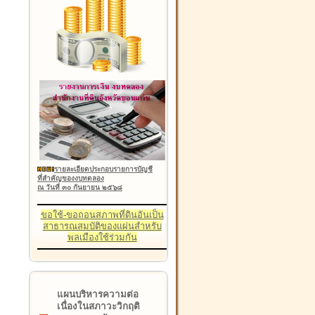
รายละเอียดประกอบรายการบัญชี
ที่สำคัญของงบทดลอง
ณ วันที่ ๓๐ กันยายน ๒๕๖๘
ขอใช้-ขอถอนสภาพที่ดินอันเป็น
สาธารณสมบัติของแผ่นสำหรับ
พลเมืองใช้ร่วมกัน
แผนบริหารความต่อ
เนื่องในสภาวะวิกฤติ