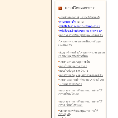
ดาวน์โหลดเอกสาร
>
งานนำเสนอการคุ้มครองที่ดินของรัฐ
>
ควบคุมภายใน
(1)
(2)
>
หนังสือสังการ-แบบประเมินคุณภาพฯ
>
หนังสือขอเชิญประชุมตาม มาตรา ๘ฯ
>
แบบรายงานปรับปรุงข้อมูลทะเบียนที่ดิน
>
โครงการตรวจสอบและปรับปรุงข้อมูล
ทะเบียนที่ดิน
>
สัญญาจ้างลูกจ้างโครงการตรวจสอบและ
ปรับปรุงข้อมูลทะเบียนที่ดิน
>
รายงานการควบคุมภายใน
>
แบบเก็บข้อมูล ๕๗ สาขา
>
แบบเก็บข้อมูล ๕๗ อำเภอ
>
แบบสำรวจปัญหาอุปสรรคของกรมที่ดิน
>
รายงานผลการดำเนินงาน(ประจำเดือน)
>
โปร่งใส ใส่ใจบริการ
>
แบบรายงานการพัฒนาคุณภาพการให้
บริการ(โปร่งใส).zip
>
แบบรายงานการพัฒนาคุณภาพการให้
บริการ (โปร่งใส)(word
)
>
ขยายผลการพัฒนาคุณภาพการให้
บริการ(pdf)