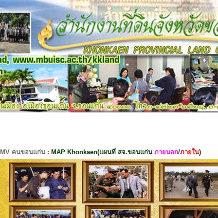
MV คนขอนแก่น
:
MAP Khonkaen(แผนที่ สจ.ขอนแก่น
ภายนอก
/
ภายใน
)