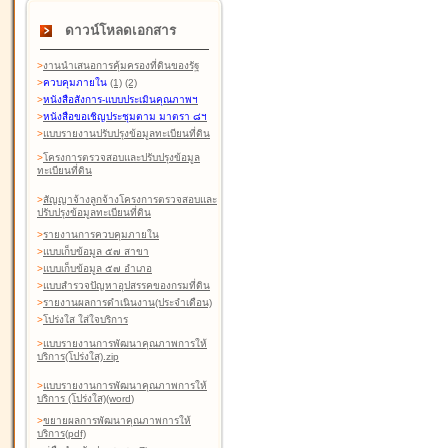
ดาวน์โหลดเอกสาร
>
งานนำเสนอการคุ้มครองที่ดินของรัฐ
>
ควบคุมภายใน
(1)
(2)
>
หนังสือสังการ-แบบประเมินคุณภาพฯ
>
หนังสือขอเชิญประชุมตาม มาตรา ๘ฯ
>
แบบรายงานปรับปรุงข้อมูลทะเบียนที่ดิน
>
โครงการตรวจสอบและปรับปรุงข้อมูล
ทะเบียนที่ดิน
>
สัญญาจ้างลูกจ้างโครงการตรวจสอบและ
ปรับปรุงข้อมูลทะเบียนที่ดิน
>
รายงานการควบคุมภายใน
>
แบบเก็บข้อมูล ๕๗ สาขา
>
แบบเก็บข้อมูล ๕๗ อำเภอ
>
แบบสำรวจปัญหาอุปสรรคของกรมที่ดิน
>
รายงานผลการดำเนินงาน(ประจำเดือน)
>
โปร่งใส ใส่ใจบริการ
>
แบบรายงานการพัฒนาคุณภาพการให้
บริการ(โปร่งใส).zip
>
แบบรายงานการพัฒนาคุณภาพการให้
บริการ (โปร่งใส)(word
)
>
ขยายผลการพัฒนาคุณภาพการให้
บริการ(pdf)