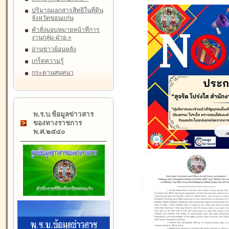
ปริมาณเอกสารสิทธิในที่ดิน
จังหวัดขอนแก่น
คำสั่งมอบหมายหน้าที่การ
งานกลุ่ม-ฝ่าย
»
อ่านข่าวย้อนหลัง
เกร็ดความรู้
กระดานสนทนา
พ.ร.บ.ข้อมูลข่าวสาร
ของทางราชการ
พ.ศ.๒๕๔๐