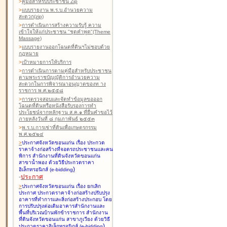
>
คู่มือสำหรับประชาชน Zip
>
แบบรายงาน พ.ร.บ.อำนวยความ
สะดวก(zip)
>
การดำเนินการสร้างความรับรู้ ความ
เข้าใจให้แก่ประชาชน "ชุดคำพูด"(Theme
Massage)
>
แบบรายงานออกโฉนดที่ดินฯไม่ชอบด้วย
กฎหมาย
>
เป้าหมายการให้บริการ
>
การดำเนินการตามคู่มือสำหรับประชาชน
ตามพระราชบัญญัติการอำนวยความ
สะดวกในการพิจารณาอนุญาตของท าง
ราชการ พ.ศ.๒๕๕๘
>
การตรวจสอบและจัดทำข้อมูลขอออก
โฉนดที่ดินหรือหนังสือรับรองการทำ
ประโยชน์จากหลักฐาน ส.ค.๑ ที่ยื่นคำขอไว้
ภายหลังวันที่ ๘ กุมภาพันธ์ ๒๕๕๓
>
พ.ร.บ.การเช่าที่ดินเพื่อเกษตรกรรม
พ.ศ.๒๕๒๔
>
ประกาศจังหวัดขอนแก่น เรื่อง ประกวด
ราคาจ้างก่อสร้างที่จอดรถประชาชนและคน
พิการ สำนักงานที่ดินจังหวัดขอนแก่น
สาขาน้ำพอง
ด้วยวิธีประกวดราคา
)
อิเล็กทรอนิกส์ (e-bidding
-
ประกาศ
>
ประกาศจังหวัดขอนแก่น เรื่อง ยกเลิก
ประกาศ ประกวดราคาจ้างก่อสร้างปรับปรุง
อาคารที่ทำการและสิ่งก่อสร้างประกอบ โดย
การปรับปรุงต่อเติมอาคารสำนักงานและ
พื้นที่บริเวณบ้านพักข้าราชการ สำนักงาน
ที่ดินจังหวัดขอนแก่น สาขาภูเวียง
ด้วยวิธี
)
ประกวดราคาอิเล็กทรอนิกส์ (e-bidding