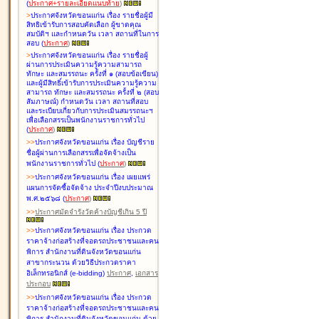
(
ประกาศ+รายละเอียดแนบท้าย
)
>
ประกาศจังหวัดขอนแก่น เรื่อง
รายชื่อผู้มี
สิทธิเข้ารับการสอบคัดเลือก ผู้ขาดคุณ
สมบัติฯ และกำหนดวัน เวลา สถานที่ในการ
สอบ
(
ประกาศ
)
>
ประกาศจังหวัดขอนแก่น เรื่อง
รายชื่อผู้
ผ่านการประเมินความรู้ความสามารถ
ทักษะ และสมรรถนะ ครั้งที่ ๑ (สอบข้อเขียน)
และผู้มีสิทธิ์เข้ารับการประเมินความรู้ความ
สามารถ ทักษะ และสมรรถนะ ครั้งที่ ๒ (สอบ
สัมภาษณ์) กำหนดวัน เวลา สถานที่สอบ
และระเบียบเกี่ยวกับการประเมินสมรรถนะฯ
เพื่อเลือกสรรเป็นพนักงานราชการทั่วไป
(
ประกาศ
)
>
>
ประกาศจังหวัดขอนแก่น เรื่อง
บัญชี
ราย
ชื่อผู้ผ่านการเลือกสรรเพื่อจัดจ้างเป็น
พนักงานราชการทั่วไป
(
ประกาศ
)
>
>
ประกาศจังหวัดขอนแก่น เรื่อง
เผยแพร่
แผนการจัดซื้อจัดจ้าง ประจำปีงบประมาณ
พ.ศ.๒๕๖๘
(
ประกาศ
)
>
>
ประกาศมัดจำรังวัดค้างบัญชีเกิน 5 ปี
>
>
ประกาศจังหวัดขอนแก่น เรื่อง ประกวด
ราคาจ้างก่อสร้างที่จอดรถประชาชนและคน
พิการ สำนักงานที่ดินจังหวัดขอนแก่น
สาขากระนวน ด้วยวิธีประกวดราคา
อิเล็กทรอนิกส์ (e-bidding)
ประกาศ
,
เอกสาร
ประกอบ
>
>
ประกาศจังหวัดขอนแก่น เรื่อง ประกวด
ราคาจ้างก่อสร้างที่จอดรถประชาชนและคน
พิการ สำนักงานที่ดินจังหวัดขอนแก่น ด้วย