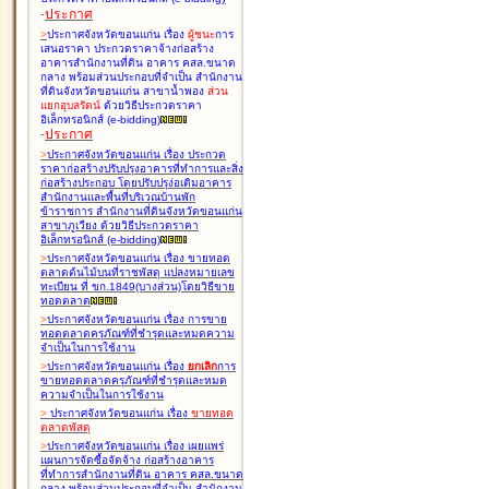
-
ประกาศ
>
ประกาศจังหวัดขอนแก่น เรื่อง
ผู้ชนะ
การ
เสนอราคา ประกวดราคาจ้างก่อสร้าง
อาคารสำนักงานที่ดิน อาคาร คสล.ขนาด
กลาง พร้อมส่วนประกอบที่จำเป็น สำนักงาน
ที่ดินจังหวัดขอนแก่น สาขาน้ำพอง
ส่วน
แยกอุบลรัตน์
ด้วยวิธีประกวดราคา
อิเล็กทรอนิกส์ (e-bidding
)
-
ประกาศ
>
ประกาศจังหวัดขอนแก่น เรื่อง
ประกวด
ราคาก่อสร้างปรับปรุงอาคารที่ทำการและสิ่ง
ก่อสร้างประกอบ โดยปรับปรุง่อเติมอาคาร
สำนักงานและพื้นที่บริเวณบ้านพัก
ข้าราชการ สำนักงานที่ดินจังหวัดขอนแก่น
สาขาภูเวียง ด้วยวิธีประกวดราคา
อิเล็กทรอนิกส์ (e-bidding
)
>
ประกาศจังหวัดขอนแก่น เรื่อง
ขายทอด
ตลาดต้นไม้บนที่ราชพัสดุ แปลงหมายเลข
ทะเบียน ที่ ขก.1849(บางส่วน)โดยวิธีขาย
ทอดตลาด
>
ประกาศจังหวัดขอนแก่น เรื่อง
การขาย
ทอดตลาดครุภัณฑ์ที่ชำรุดและหมดความ
จำเป็นในการใช้งาน
>
ประกาศจังหวัดขอนแก่น เรื่อง
ยกเลิก
การ
ขายทอดตลาดครุภัณฑ์ที่ชำรุดและหมด
ความจำเป็นในการใช้งาน
>
ประกาศจังหวัดขอนแก่น เรื่อง
ขายทอด
ตลาด
พัสดุ
>
ประกาศจังหวัดขอนแก่น เรื่อง
เผยแพร่
แผนการจัดซื้อจัดจ้าง ก่อสร้างอาคาร
ที่ทำการสำนักงานที่ดิน อาคาร คสล.ขนาด
กลาง พร้อมส่วนประกอบที่จำเป็น สำนักงาน