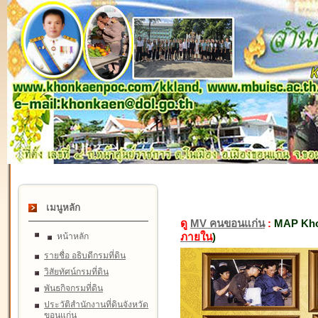
เมนูหลัก
ดู
MV คนขอนแก่น
:
MAP Kho
ภายใน
)
หน้าหลัก
รายชื่อ อธิบดีกรมที่ดิน
วิสัยทัศน์กรมที่ดิน
พันธกิจกรมที่ดิน
ประวัติสำนักงานที่ดินจังหวัด
ขอนแก่น