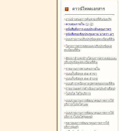
ดาวน์โหลดเอกสาร
>
งานนำเสนอการคุ้มครองที่ดินของรัฐ
>
ควบคุมภายใน
(1)
(2)
>
หนังสือสังการ-แบบประเมินคุณภาพฯ
>
หนังสือขอเชิญประชุมตาม มาตรา ๘ฯ
>
แบบรายงานปรับปรุงข้อมูลทะเบียนที่ดิน
>
โครงการตรวจสอบและปรับปรุงข้อมูล
ทะเบียนที่ดิน
>
สัญญาจ้างลูกจ้างโครงการตรวจสอบและ
ปรับปรุงข้อมูลทะเบียนที่ดิน
>
รายงานการควบคุมภายใน
>
แบบเก็บข้อมูล ๕๗ สาขา
>
แบบเก็บข้อมูล ๕๗ อำเภอ
>
แบบสำรวจปัญหาอุปสรรคของกรมที่ดิน
>
รายงานผลการดำเนินงาน(ประจำเดือน)
>
โปร่งใส ใส่ใจบริการ
>
แบบรายงานการพัฒนาคุณภาพการให้
บริการ(โปร่งใส).zip
>
แบบรายงานการพัฒนาคุณภาพการให้
บริการ (โปร่งใส)(word
)
>
ขยายผลการพัฒนาคุณภาพการให้
บริการ(pdf)