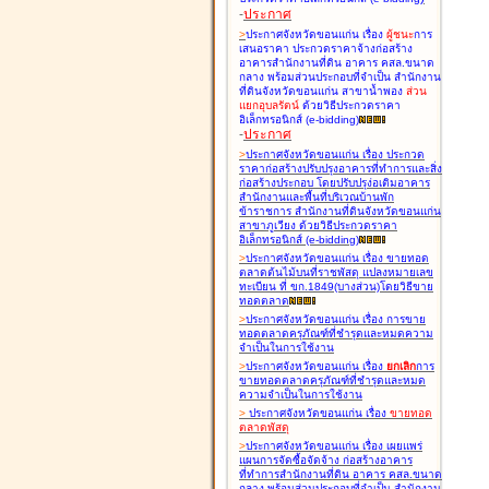
-
ประกาศ
>
ประกาศจังหวัดขอนแก่น เรื่อง
ผู้ชนะ
การ
เสนอราคา ประกวดราคาจ้างก่อสร้าง
อาคารสำนักงานที่ดิน อาคาร คสล.ขนาด
กลาง พร้อมส่วนประกอบที่จำเป็น สำนักงาน
ที่ดินจังหวัดขอนแก่น สาขาน้ำพอง
ส่วน
แยกอุบลรัตน์
ด้วยวิธีประกวดราคา
อิเล็กทรอนิกส์ (e-bidding
)
-
ประกาศ
>
ประกาศจังหวัดขอนแก่น เรื่อง
ประกวด
ราคาก่อสร้างปรับปรุงอาคารที่ทำการและสิ่ง
ก่อสร้างประกอบ โดยปรับปรุง่อเติมอาคาร
สำนักงานและพื้นที่บริเวณบ้านพัก
ข้าราชการ สำนักงานที่ดินจังหวัดขอนแก่น
สาขาภูเวียง ด้วยวิธีประกวดราคา
อิเล็กทรอนิกส์ (e-bidding
)
>
ประกาศจังหวัดขอนแก่น เรื่อง
ขายทอด
ตลาดต้นไม้บนที่ราชพัสดุ แปลงหมายเลข
ทะเบียน ที่ ขก.1849(บางส่วน)โดยวิธีขาย
ทอดตลาด
>
ประกาศจังหวัดขอนแก่น เรื่อง
การขาย
ทอดตลาดครุภัณฑ์ที่ชำรุดและหมดความ
จำเป็นในการใช้งาน
>
ประกาศจังหวัดขอนแก่น เรื่อง
ยกเลิก
การ
ขายทอดตลาดครุภัณฑ์ที่ชำรุดและหมด
ความจำเป็นในการใช้งาน
>
ประกาศจังหวัดขอนแก่น เรื่อง
ขายทอด
ตลาด
พัสดุ
>
ประกาศจังหวัดขอนแก่น เรื่อง
เผยแพร่
แผนการจัดซื้อจัดจ้าง ก่อสร้างอาคาร
ที่ทำการสำนักงานที่ดิน อาคาร คสล.ขนาด
กลาง พร้อมส่วนประกอบที่จำเป็น สำนักงาน