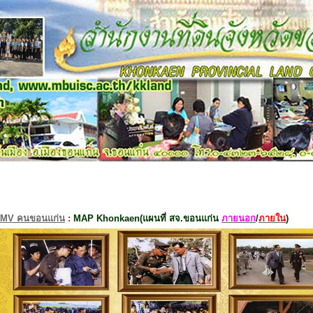
MV คนขอนแก่น
:
MAP Khonkaen(แผนที่ สจ.ขอนแก่น
ภายนอก
/
ภายใน
)