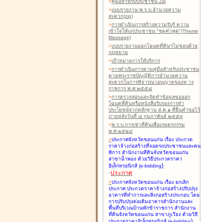
>
คู่มือสำหรับประชาชน Zip
>
แบบรายงาน พ.ร.บ.อำนวยความ
สะดวก(zip)
>
การดำเนินการสร้างความรับรู้ ความ
เข้าใจให้แก่ประชาชน "ชุดคำพูด"(Theme
Massage)
>
แบบรายงานออกโฉนดที่ดินฯไม่ชอบด้วย
กฎหมาย
>
เป้าหมายการให้บริการ
>
การดำเนินการตามคู่มือสำหรับประชาชน
ตามพระราชบัญญัติการอำนวยความ
สะดวกในการพิจารณาอนุญาตของท าง
ราชการ พ.ศ.๒๕๕๘
>
การตรวจสอบและจัดทำข้อมูลขอออก
โฉนดที่ดินหรือหนังสือรับรองการทำ
ประโยชน์จากหลักฐาน ส.ค.๑ ที่ยื่นคำขอไว้
ภายหลังวันที่ ๘ กุมภาพันธ์ ๒๕๕๓
>
พ.ร.บ.การเช่าที่ดินเพื่อเกษตรกรรม
พ.ศ.๒๕๒๔
>
ประกาศจังหวัดขอนแก่น เรื่อง ประกวด
ราคาจ้างก่อสร้างที่จอดรถประชาชนและคน
พิการ สำนักงานที่ดินจังหวัดขอนแก่น
สาขาน้ำพอง
ด้วยวิธีประกวดราคา
)
อิเล็กทรอนิกส์ (e-bidding
-
ประกาศ
>
ประกาศจังหวัดขอนแก่น เรื่อง ยกเลิก
ประกาศ ประกวดราคาจ้างก่อสร้างปรับปรุง
อาคารที่ทำการและสิ่งก่อสร้างประกอบ โดย
การปรับปรุงต่อเติมอาคารสำนักงานและ
พื้นที่บริเวณบ้านพักข้าราชการ สำนักงาน
ที่ดินจังหวัดขอนแก่น สาขาภูเวียง
ด้วยวิธี
)
ประกวดราคาอิเล็กทรอนิกส์ (e-bidding