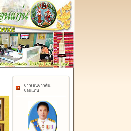
๑๗ กุมภาพันธ์ "วันคล้ายวันสถาปนากรมที่ดิน" ครบรอบ ๑๒๒ ป
ข่าวเด่นชาวดิน
ขอนแก่น