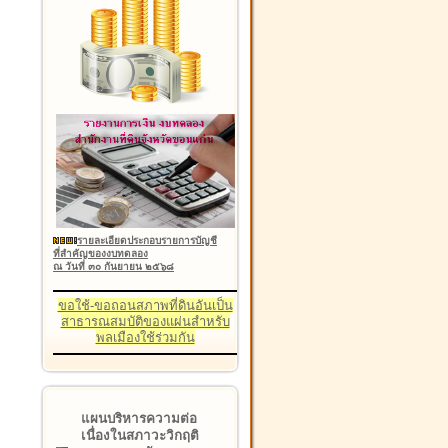
รายละเอียดประกอบรายการบัญชี
ที่สำคัญของงบทดลอง
ณ วันที่ ๓๐ กันยายน ๒๕๖๘
ขอใช้-ขอถอนสภาพที่ดินอันเป็น
สาธารณสมบัติของแผ่นสำหรับ
พลเมืองใช้ร่วมกัน
แผนบริหารความต่อ
เนื่องในสภาวะวิกฤติ