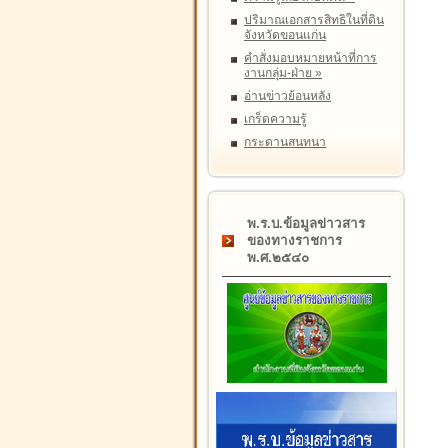
ปริมาณเอกสารสิทธิในที่ดิน
จังหวัดขอนแก่น
คำสั่งมอบหมายหน้าที่การ
งานกลุ่ม-ฝ่าย
»
อ่านข่าวย้อนหลัง
เกร็ดความรู้
กระดานสนทนา
พ.ร.บ.ข้อมูลข่าวสาร
ของทางราชการ
พ.ศ.๒๕๔๐