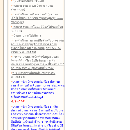
>
คู่มือสำหรับประชาชน Zip
>
แบบรายงาน พ.ร.บ.อำนวยความ
สะดวก(zip)
>
การดำเนินการสร้างความรับรู้ ความ
เข้าใจให้แก่ประชาชน "ชุดคำพูด"(Theme
Massage)
>
แบบรายงานออกโฉนดที่ดินฯไม่ชอบด้วย
กฎหมาย
>
เป้าหมายการให้บริการ
>
การดำเนินการตามคู่มือสำหรับประชาชน
ตามพระราชบัญญัติการอำนวยความ
สะดวกในการพิจารณาอนุญาตของท าง
ราชการ พ.ศ.๒๕๕๘
>
การตรวจสอบและจัดทำข้อมูลขอออก
โฉนดที่ดินหรือหนังสือรับรองการทำ
ประโยชน์จากหลักฐาน ส.ค.๑ ที่ยื่นคำขอไว้
ภายหลังวันที่ ๘ กุมภาพันธ์ ๒๕๕๓
>
พ.ร.บ.การเช่าที่ดินเพื่อเกษตรกรรม
พ.ศ.๒๕๒๔
>
ประกาศจังหวัดขอนแก่น เรื่อง ประกวด
ราคาจ้างก่อสร้างที่จอดรถประชาชนและคน
พิการ สำนักงานที่ดินจังหวัดขอนแก่น
สาขาน้ำพอง
ด้วยวิธีประกวดราคา
)
อิเล็กทรอนิกส์ (e-bidding
-
ประกาศ
>
ประกาศจังหวัดขอนแก่น เรื่อง ยกเลิก
ประกาศ ประกวดราคาจ้างก่อสร้างปรับปรุง
อาคารที่ทำการและสิ่งก่อสร้างประกอบ โดย
การปรับปรุงต่อเติมอาคารสำนักงานและ
พื้นที่บริเวณบ้านพักข้าราชการ สำนักงาน
ที่ดินจังหวัดขอนแก่น สาขาภูเวียง
ด้วยวิธี
)
ประกวดราคาอิเล็กทรอนิกส์ (e-bidding