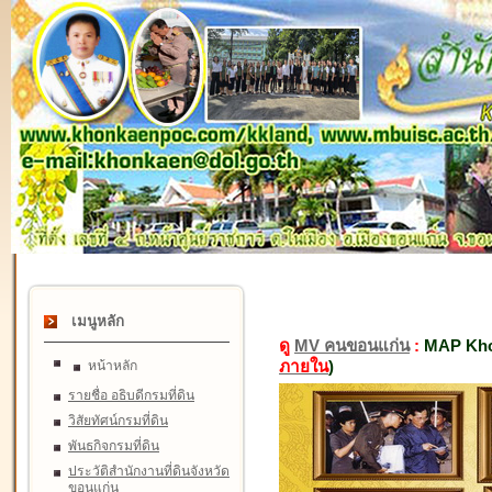
เมนูหลัก
ดู
MV คนขอนแก่น
:
MAP Kho
ภายใน
)
หน้าหลัก
รายชื่อ อธิบดีกรมที่ดิน
วิสัยทัศน์กรมที่ดิน
พันธกิจกรมที่ดิน
ประวัติสำนักงานที่ดินจังหวัด
ขอนแก่น