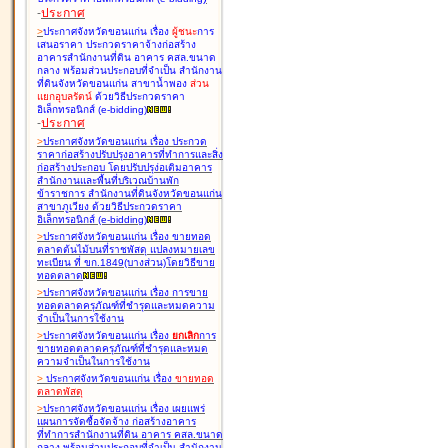
-
ประกาศ
>
ประกาศจังหวัดขอนแก่น เรื่อง
ผู้ชนะ
การ
เสนอราคา ประกวดราคาจ้างก่อสร้าง
อาคารสำนักงานที่ดิน อาคาร คสล.ขนาด
กลาง พร้อมส่วนประกอบที่จำเป็น สำนักงาน
ที่ดินจังหวัดขอนแก่น สาขาน้ำพอง
ส่วน
แยกอุบลรัตน์
ด้วยวิธีประกวดราคา
อิเล็กทรอนิกส์ (e-bidding
)
-
ประกาศ
>
ประกาศจังหวัดขอนแก่น เรื่อง
ประกวด
ราคาก่อสร้างปรับปรุงอาคารที่ทำการและสิ่ง
ก่อสร้างประกอบ โดยปรับปรุง่อเติมอาคาร
สำนักงานและพื้นที่บริเวณบ้านพัก
ข้าราชการ สำนักงานที่ดินจังหวัดขอนแก่น
สาขาภูเวียง ด้วยวิธีประกวดราคา
อิเล็กทรอนิกส์ (e-bidding
)
>
ประกาศจังหวัดขอนแก่น เรื่อง
ขายทอด
ตลาดต้นไม้บนที่ราชพัสดุ แปลงหมายเลข
ทะเบียน ที่ ขก.1849(บางส่วน)โดยวิธีขาย
ทอดตลาด
>
ประกาศจังหวัดขอนแก่น เรื่อง
การขาย
ทอดตลาดครุภัณฑ์ที่ชำรุดและหมดความ
จำเป็นในการใช้งาน
>
ประกาศจังหวัดขอนแก่น เรื่อง
ยกเลิก
การ
ขายทอดตลาดครุภัณฑ์ที่ชำรุดและหมด
ความจำเป็นในการใช้งาน
>
ประกาศจังหวัดขอนแก่น เรื่อง
ขายทอด
ตลาด
พัสดุ
>
ประกาศจังหวัดขอนแก่น เรื่อง
เผยแพร่
แผนการจัดซื้อจัดจ้าง ก่อสร้างอาคาร
ที่ทำการสำนักงานที่ดิน อาคาร คสล.ขนาด
กลาง พร้อมส่วนประกอบที่จำเป็น สำนักงาน