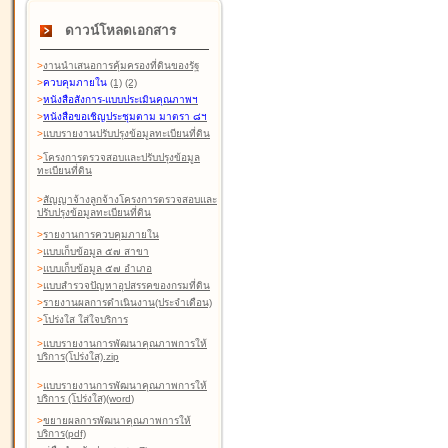
ดาวน์โหลดเอกสาร
>
งานนำเสนอการคุ้มครองที่ดินของรัฐ
>
ควบคุมภายใน
(1)
(2)
>
หนังสือสังการ-แบบประเมินคุณภาพฯ
>
หนังสือขอเชิญประชุมตาม มาตรา ๘ฯ
>
แบบรายงานปรับปรุงข้อมูลทะเบียนที่ดิน
>
โครงการตรวจสอบและปรับปรุงข้อมูล
ทะเบียนที่ดิน
>
สัญญาจ้างลูกจ้างโครงการตรวจสอบและ
ปรับปรุงข้อมูลทะเบียนที่ดิน
>
รายงานการควบคุมภายใน
>
แบบเก็บข้อมูล ๕๗ สาขา
>
แบบเก็บข้อมูล ๕๗ อำเภอ
>
แบบสำรวจปัญหาอุปสรรคของกรมที่ดิน
>
รายงานผลการดำเนินงาน(ประจำเดือน)
>
โปร่งใส ใส่ใจบริการ
>
แบบรายงานการพัฒนาคุณภาพการให้
บริการ(โปร่งใส).zip
>
แบบรายงานการพัฒนาคุณภาพการให้
บริการ (โปร่งใส)(word
)
>
ขยายผลการพัฒนาคุณภาพการให้
บริการ(pdf)