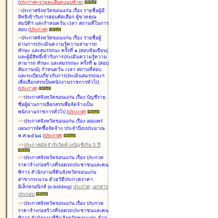
(
ประกาศ+รายละเอียดแนบท้าย
)
>
ประกาศจังหวัดขอนแก่น เรื่อง
รายชื่อผู้มี
สิทธิเข้ารับการสอบคัดเลือก ผู้ขาดคุณ
สมบัติฯ และกำหนดวัน เวลา สถานที่ในการ
สอบ
(
ประกาศ
)
>
ประกาศจังหวัดขอนแก่น เรื่อง
รายชื่อผู้
ผ่านการประเมินความรู้ความสามารถ
ทักษะ และสมรรถนะ ครั้งที่ ๑ (สอบข้อเขียน)
และผู้มีสิทธิ์เข้ารับการประเมินความรู้ความ
สามารถ ทักษะ และสมรรถนะ ครั้งที่ ๒ (สอบ
สัมภาษณ์) กำหนดวัน เวลา สถานที่สอบ
และระเบียบเกี่ยวกับการประเมินสมรรถนะฯ
เพื่อเลือกสรรเป็นพนักงานราชการทั่วไป
(
ประกาศ
)
>
>
ประกาศจังหวัดขอนแก่น เรื่อง
บัญชี
ราย
ชื่อผู้ผ่านการเลือกสรรเพื่อจัดจ้างเป็น
พนักงานราชการทั่วไป
(
ประกาศ
)
>
>
ประกาศจังหวัดขอนแก่น เรื่อง
เผยแพร่
แผนการจัดซื้อจัดจ้าง ประจำปีงบประมาณ
พ.ศ.๒๕๖๘
(
ประกาศ
)
>
>
ประกาศมัดจำรังวัดค้างบัญชีเกิน 5 ปี
>
>
ประกาศจังหวัดขอนแก่น เรื่อง ประกวด
ราคาจ้างก่อสร้างที่จอดรถประชาชนและคน
พิการ สำนักงานที่ดินจังหวัดขอนแก่น
สาขากระนวน ด้วยวิธีประกวดราคา
อิเล็กทรอนิกส์ (e-bidding)
ประกาศ
,
เอกสาร
ประกอบ
>
>
ประกาศจังหวัดขอนแก่น เรื่อง ประกวด
ราคาจ้างก่อสร้างที่จอดรถประชาชนและคน
พิการ สำนักงานที่ดินจังหวัดขอนแก่น ด้วย