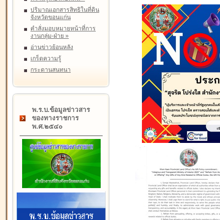
ปริมาณเอกสารสิทธิในที่ดิน
จังหวัดขอนแก่น
คำสั่งมอบหมายหน้าที่การ
งานกลุ่ม-ฝ่าย
»
อ่านข่าวย้อนหลัง
เกร็ดความรู้
กระดานสนทนา
พ.ร.บ.ข้อมูลข่าวสาร
ของทางราชการ
พ.ศ.๒๕๔๐