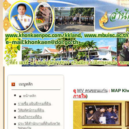
เมนูหลัก
ดู
MV คนขอนแก่น
:
MAP Kho
ภายใน
)
หน้าหลัก
รายชื่อ อธิบดีกรมที่ดิน
วิสัยทัศน์กรมที่ดิน
พันธกิจกรมที่ดิน
ประวัติสำนักงานที่ดินจังหวัด
ขอนแก่น