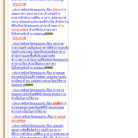
-
ประกาศ
>
ประกาศจังหวัดขอนแก่น เรื่อง
ผู้ชนะ
การ
เสนอราคา ประกวดราคาจ้างก่อสร้าง
อาคารสำนักงานที่ดิน อาคาร คสล.ขนาด
กลาง พร้อมส่วนประกอบที่จำเป็น สำนักงาน
ที่ดินจังหวัดขอนแก่น สาขาน้ำพอง
ส่วน
แยกอุบลรัตน์
ด้วยวิธีประกวดราคา
อิเล็กทรอนิกส์ (e-bidding
)
-
ประกาศ
>
ประกาศจังหวัดขอนแก่น เรื่อง
ประกวด
ราคาก่อสร้างปรับปรุงอาคารที่ทำการและสิ่ง
ก่อสร้างประกอบ โดยปรับปรุง่อเติมอาคาร
สำนักงานและพื้นที่บริเวณบ้านพัก
ข้าราชการ สำนักงานที่ดินจังหวัดขอนแก่น
สาขาภูเวียง ด้วยวิธีประกวดราคา
อิเล็กทรอนิกส์ (e-bidding
)
>
ประกาศจังหวัดขอนแก่น เรื่อง
ขายทอด
ตลาดต้นไม้บนที่ราชพัสดุ แปลงหมายเลข
ทะเบียน ที่ ขก.1849(บางส่วน)โดยวิธีขาย
ทอดตลาด
>
ประกาศจังหวัดขอนแก่น เรื่อง
การขาย
ทอดตลาดครุภัณฑ์ที่ชำรุดและหมดความ
จำเป็นในการใช้งาน
>
ประกาศจังหวัดขอนแก่น เรื่อง
ยกเลิก
การ
ขายทอดตลาดครุภัณฑ์ที่ชำรุดและหมด
ความจำเป็นในการใช้งาน
>
ประกาศจังหวัดขอนแก่น เรื่อง
ขายทอด
ตลาด
พัสดุ
>
ประกาศจังหวัดขอนแก่น เรื่อง
เผยแพร่
แผนการจัดซื้อจัดจ้าง ก่อสร้างอาคาร
ที่ทำการสำนักงานที่ดิน อาคาร คสล.ขนาด
กลาง พร้อมส่วนประกอบที่จำเป็น สำนักงาน