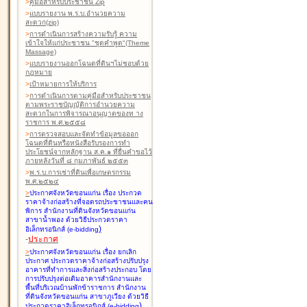
>
คู่มือสำหรับประชาชน Zip
>
แบบรายงาน พ.ร.บ.อำนวยความ
สะดวก(zip)
>
การดำเนินการสร้างความรับรู้ ความ
เข้าใจให้แก่ประชาชน "ชุดคำพูด"(Theme
Massage)
>
แบบรายงานออกโฉนดที่ดินฯไม่ชอบด้วย
กฎหมาย
>
เป้าหมายการให้บริการ
>
การดำเนินการตามคู่มือสำหรับประชาชน
ตามพระราชบัญญัติการอำนวยความ
สะดวกในการพิจารณาอนุญาตของท าง
ราชการ พ.ศ.๒๕๕๘
>
การตรวจสอบและจัดทำข้อมูลขอออก
โฉนดที่ดินหรือหนังสือรับรองการทำ
ประโยชน์จากหลักฐาน ส.ค.๑ ที่ยื่นคำขอไว้
ภายหลังวันที่ ๘ กุมภาพันธ์ ๒๕๕๓
>
พ.ร.บ.การเช่าที่ดินเพื่อเกษตรกรรม
พ.ศ.๒๕๒๔
>
ประกาศจังหวัดขอนแก่น เรื่อง ประกวด
ราคาจ้างก่อสร้างที่จอดรถประชาชนและคน
พิการ สำนักงานที่ดินจังหวัดขอนแก่น
สาขาน้ำพอง
ด้วยวิธีประกวดราคา
)
อิเล็กทรอนิกส์ (e-bidding
-
ประกาศ
>
ประกาศจังหวัดขอนแก่น เรื่อง ยกเลิก
ประกาศ ประกวดราคาจ้างก่อสร้างปรับปรุง
อาคารที่ทำการและสิ่งก่อสร้างประกอบ โดย
การปรับปรุงต่อเติมอาคารสำนักงานและ
พื้นที่บริเวณบ้านพักข้าราชการ สำนักงาน
ที่ดินจังหวัดขอนแก่น สาขาภูเวียง
ด้วยวิธี
)
ประกวดราคาอิเล็กทรอนิกส์ (e-bidding