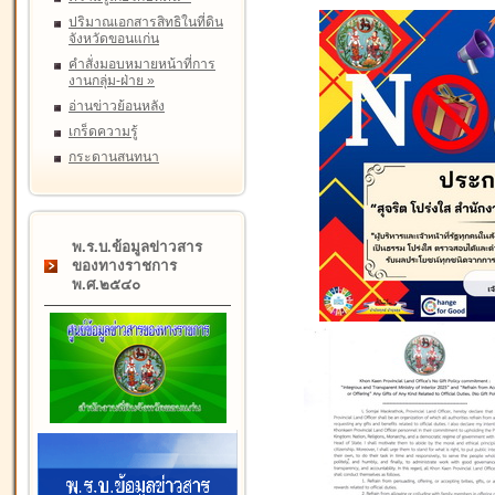
ปริมาณเอกสารสิทธิในที่ดิน
จังหวัดขอนแก่น
คำสั่งมอบหมายหน้าที่การ
งานกลุ่ม-ฝ่าย
»
อ่านข่าวย้อนหลัง
เกร็ดความรู้
กระดานสนทนา
พ.ร.บ.ข้อมูลข่าวสาร
ของทางราชการ
พ.ศ.๒๕๔๐