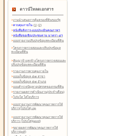
ดาวน์โหลดเอกสาร
>
งานนำเสนอการคุ้มครองที่ดินของรัฐ
>
ควบคุมภายใน
(1)
(2)
>
หนังสือสังการ-แบบประเมินคุณภาพฯ
>
หนังสือขอเชิญประชุมตาม มาตรา ๘ฯ
>
แบบรายงานปรับปรุงข้อมูลทะเบียนที่ดิน
>
โครงการตรวจสอบและปรับปรุงข้อมูล
ทะเบียนที่ดิน
>
สัญญาจ้างลูกจ้างโครงการตรวจสอบและ
ปรับปรุงข้อมูลทะเบียนที่ดิน
>
รายงานการควบคุมภายใน
>
แบบเก็บข้อมูล ๕๗ สาขา
>
แบบเก็บข้อมูล ๕๗ อำเภอ
>
แบบสำรวจปัญหาอุปสรรคของกรมที่ดิน
>
รายงานผลการดำเนินงาน(ประจำเดือน)
>
โปร่งใส ใส่ใจบริการ
>
แบบรายงานการพัฒนาคุณภาพการให้
บริการ(โปร่งใส).zip
>
แบบรายงานการพัฒนาคุณภาพการให้
บริการ (โปร่งใส)(word
)
>
ขยายผลการพัฒนาคุณภาพการให้
บริการ(pdf)