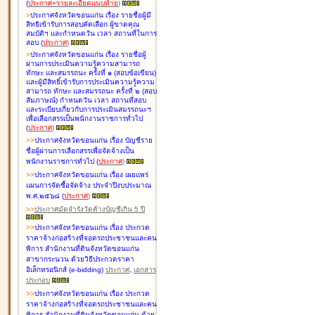
(
ประกาศ+รายละเอียดแนบท้าย
)
>
ประกาศจังหวัดขอนแก่น เรื่อง
รายชื่อผู้มี
สิทธิเข้ารับการสอบคัดเลือก ผู้ขาดคุณ
สมบัติฯ และกำหนดวัน เวลา สถานที่ในการ
สอบ
(
ประกาศ
)
>
ประกาศจังหวัดขอนแก่น เรื่อง
รายชื่อผู้
ผ่านการประเมินความรู้ความสามารถ
ทักษะ และสมรรถนะ ครั้งที่ ๑ (สอบข้อเขียน)
และผู้มีสิทธิ์เข้ารับการประเมินความรู้ความ
สามารถ ทักษะ และสมรรถนะ ครั้งที่ ๒ (สอบ
สัมภาษณ์) กำหนดวัน เวลา สถานที่สอบ
และระเบียบเกี่ยวกับการประเมินสมรรถนะฯ
เพื่อเลือกสรรเป็นพนักงานราชการทั่วไป
(
ประกาศ
)
>
>
ประกาศจังหวัดขอนแก่น เรื่อง
บัญชี
ราย
ชื่อผู้ผ่านการเลือกสรรเพื่อจัดจ้างเป็น
พนักงานราชการทั่วไป
(
ประกาศ
)
>
>
ประกาศจังหวัดขอนแก่น เรื่อง
เผยแพร่
แผนการจัดซื้อจัดจ้าง ประจำปีงบประมาณ
พ.ศ.๒๕๖๘
(
ประกาศ
)
>
>
ประกาศมัดจำรังวัดค้างบัญชีเกิน 5 ปี
>
>
ประกาศจังหวัดขอนแก่น เรื่อง ประกวด
ราคาจ้างก่อสร้างที่จอดรถประชาชนและคน
พิการ สำนักงานที่ดินจังหวัดขอนแก่น
สาขากระนวน ด้วยวิธีประกวดราคา
อิเล็กทรอนิกส์ (e-bidding)
ประกาศ
,
เอกสาร
ประกอบ
>
>
ประกาศจังหวัดขอนแก่น เรื่อง ประกวด
ราคาจ้างก่อสร้างที่จอดรถประชาชนและคน
พิการ สำนักงานที่ดินจังหวัดขอนแก่น ด้วย