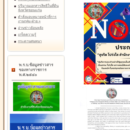
ปริมาณเอกสารสิทธิในที่ดิน
จังหวัดขอนแก่น
คำสั่งมอบหมายหน้าที่การ
งานกลุ่ม-ฝ่าย
»
อ่านข่าวย้อนหลัง
เกร็ดความรู้
กระดานสนทนา
พ.ร.บ.ข้อมูลข่าวสาร
ของทางราชการ
พ.ศ.๒๕๔๐