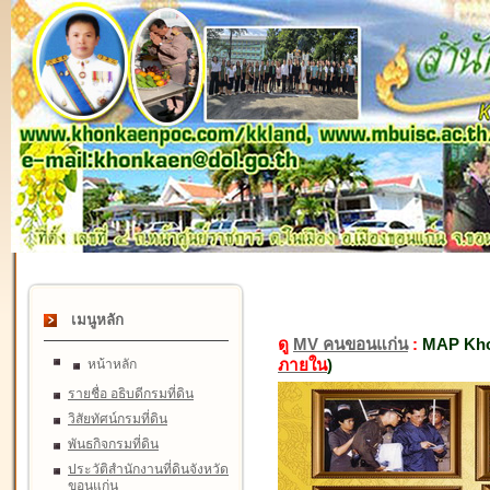
เมนูหลัก
ดู
MV คนขอนแก่น
:
MAP Kho
ภายใน
)
หน้าหลัก
รายชื่อ อธิบดีกรมที่ดิน
วิสัยทัศน์กรมที่ดิน
พันธกิจกรมที่ดิน
ประวัติสำนักงานที่ดินจังหวัด
ขอนแก่น