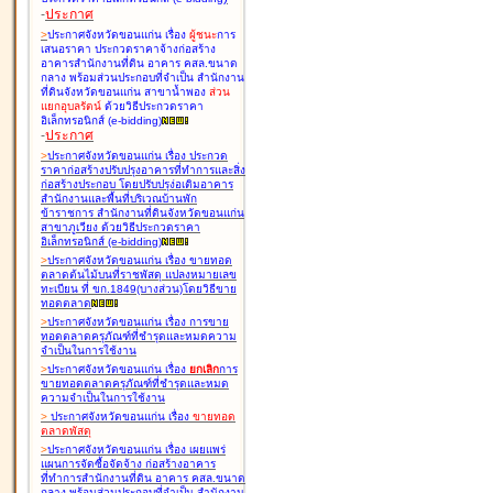
-
ประกาศ
>
ประกาศจังหวัดขอนแก่น เรื่อง
ผู้ชนะ
การ
เสนอราคา ประกวดราคาจ้างก่อสร้าง
อาคารสำนักงานที่ดิน อาคาร คสล.ขนาด
กลาง พร้อมส่วนประกอบที่จำเป็น สำนักงาน
ที่ดินจังหวัดขอนแก่น สาขาน้ำพอง
ส่วน
แยกอุบลรัตน์
ด้วยวิธีประกวดราคา
อิเล็กทรอนิกส์ (e-bidding
)
-
ประกาศ
>
ประกาศจังหวัดขอนแก่น เรื่อง
ประกวด
ราคาก่อสร้างปรับปรุงอาคารที่ทำการและสิ่ง
ก่อสร้างประกอบ โดยปรับปรุง่อเติมอาคาร
สำนักงานและพื้นที่บริเวณบ้านพัก
ข้าราชการ สำนักงานที่ดินจังหวัดขอนแก่น
สาขาภูเวียง ด้วยวิธีประกวดราคา
อิเล็กทรอนิกส์ (e-bidding
)
>
ประกาศจังหวัดขอนแก่น เรื่อง
ขายทอด
ตลาดต้นไม้บนที่ราชพัสดุ แปลงหมายเลข
ทะเบียน ที่ ขก.1849(บางส่วน)โดยวิธีขาย
ทอดตลาด
>
ประกาศจังหวัดขอนแก่น เรื่อง
การขาย
ทอดตลาดครุภัณฑ์ที่ชำรุดและหมดความ
จำเป็นในการใช้งาน
>
ประกาศจังหวัดขอนแก่น เรื่อง
ยกเลิก
การ
ขายทอดตลาดครุภัณฑ์ที่ชำรุดและหมด
ความจำเป็นในการใช้งาน
>
ประกาศจังหวัดขอนแก่น เรื่อง
ขายทอด
ตลาด
พัสดุ
>
ประกาศจังหวัดขอนแก่น เรื่อง
เผยแพร่
แผนการจัดซื้อจัดจ้าง ก่อสร้างอาคาร
ที่ทำการสำนักงานที่ดิน อาคาร คสล.ขนาด
กลาง พร้อมส่วนประกอบที่จำเป็น สำนักงาน