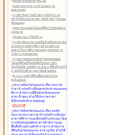
>
คู่มือสำหรับประชาชน Zip
>
แบบรายงาน พ.ร.บ.อำนวยความ
สะดวก(zip)
>
การดำเนินการสร้างความรับรู้ ความ
เข้าใจให้แก่ประชาชน "ชุดคำพูด"(Theme
Massage)
>
แบบรายงานออกโฉนดที่ดินฯไม่ชอบด้วย
กฎหมาย
>
เป้าหมายการให้บริการ
>
การดำเนินการตามคู่มือสำหรับประชาชน
ตามพระราชบัญญัติการอำนวยความ
สะดวกในการพิจารณาอนุญาตของท าง
ราชการ พ.ศ.๒๕๕๘
>
การตรวจสอบและจัดทำข้อมูลขอออก
โฉนดที่ดินหรือหนังสือรับรองการทำ
ประโยชน์จากหลักฐาน ส.ค.๑ ที่ยื่นคำขอไว้
ภายหลังวันที่ ๘ กุมภาพันธ์ ๒๕๕๓
>
พ.ร.บ.การเช่าที่ดินเพื่อเกษตรกรรม
พ.ศ.๒๕๒๔
>
ประกาศจังหวัดขอนแก่น เรื่อง ประกวด
ราคาจ้างก่อสร้างที่จอดรถประชาชนและคน
พิการ สำนักงานที่ดินจังหวัดขอนแก่น
สาขาน้ำพอง
ด้วยวิธีประกวดราคา
)
อิเล็กทรอนิกส์ (e-bidding
-
ประกาศ
>
ประกาศจังหวัดขอนแก่น เรื่อง ยกเลิก
ประกาศ ประกวดราคาจ้างก่อสร้างปรับปรุง
อาคารที่ทำการและสิ่งก่อสร้างประกอบ โดย
การปรับปรุงต่อเติมอาคารสำนักงานและ
พื้นที่บริเวณบ้านพักข้าราชการ สำนักงาน
ที่ดินจังหวัดขอนแก่น สาขาภูเวียง
ด้วยวิธี
)
ประกวดราคาอิเล็กทรอนิกส์ (e-bidding