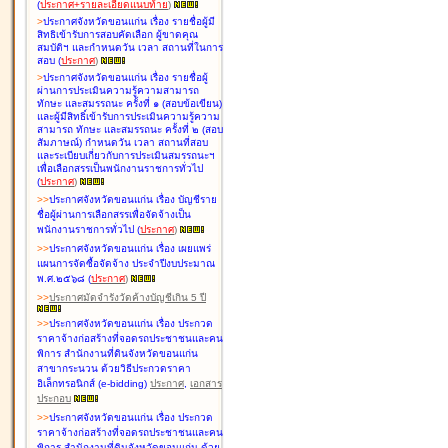
(
ประกาศ+รายละเอียดแนบท้าย
)
>
ประกาศจังหวัดขอนแก่น เรื่อง
รายชื่อผู้มี
สิทธิเข้ารับการสอบคัดเลือก ผู้ขาดคุณ
สมบัติฯ และกำหนดวัน เวลา สถานที่ในการ
สอบ
(
ประกาศ
)
>
ประกาศจังหวัดขอนแก่น เรื่อง
รายชื่อผู้
ผ่านการประเมินความรู้ความสามารถ
ทักษะ และสมรรถนะ ครั้งที่ ๑ (สอบข้อเขียน)
และผู้มีสิทธิ์เข้ารับการประเมินความรู้ความ
สามารถ ทักษะ และสมรรถนะ ครั้งที่ ๒ (สอบ
สัมภาษณ์) กำหนดวัน เวลา สถานที่สอบ
และระเบียบเกี่ยวกับการประเมินสมรรถนะฯ
เพื่อเลือกสรรเป็นพนักงานราชการทั่วไป
(
ประกาศ
)
>
>
ประกาศจังหวัดขอนแก่น เรื่อง
บัญชี
ราย
ชื่อผู้ผ่านการเลือกสรรเพื่อจัดจ้างเป็น
พนักงานราชการทั่วไป
(
ประกาศ
)
>
>
ประกาศจังหวัดขอนแก่น เรื่อง
เผยแพร่
แผนการจัดซื้อจัดจ้าง ประจำปีงบประมาณ
พ.ศ.๒๕๖๘
(
ประกาศ
)
>
>
ประกาศมัดจำรังวัดค้างบัญชีเกิน 5 ปี
>
>
ประกาศจังหวัดขอนแก่น เรื่อง ประกวด
ราคาจ้างก่อสร้างที่จอดรถประชาชนและคน
พิการ สำนักงานที่ดินจังหวัดขอนแก่น
สาขากระนวน ด้วยวิธีประกวดราคา
อิเล็กทรอนิกส์ (e-bidding)
ประกาศ
,
เอกสาร
ประกอบ
>
>
ประกาศจังหวัดขอนแก่น เรื่อง ประกวด
ราคาจ้างก่อสร้างที่จอดรถประชาชนและคน
พิการ สำนักงานที่ดินจังหวัดขอนแก่น ด้วย