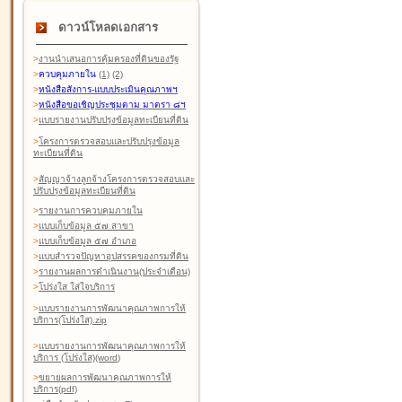
ดาวน์โหลดเอกสาร
>
งานนำเสนอการคุ้มครองที่ดินของรัฐ
>
ควบคุมภายใน
(1)
(2)
>
หนังสือสังการ-แบบประเมินคุณภาพฯ
>
หนังสือขอเชิญประชุมตาม มาตรา ๘ฯ
>
แบบรายงานปรับปรุงข้อมูลทะเบียนที่ดิน
>
โครงการตรวจสอบและปรับปรุงข้อมูล
ทะเบียนที่ดิน
>
สัญญาจ้างลูกจ้างโครงการตรวจสอบและ
ปรับปรุงข้อมูลทะเบียนที่ดิน
>
รายงานการควบคุมภายใน
>
แบบเก็บข้อมูล ๕๗ สาขา
>
แบบเก็บข้อมูล ๕๗ อำเภอ
>
แบบสำรวจปัญหาอุปสรรคของกรมที่ดิน
>
รายงานผลการดำเนินงาน(ประจำเดือน)
>
โปร่งใส ใส่ใจบริการ
>
แบบรายงานการพัฒนาคุณภาพการให้
บริการ(โปร่งใส).zip
>
แบบรายงานการพัฒนาคุณภาพการให้
บริการ (โปร่งใส)(word
)
>
ขยายผลการพัฒนาคุณภาพการให้
บริการ(pdf)