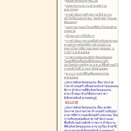
>
คู่มือสำหรับประชาชน Zip
>
แบบรายงาน พ.ร.บ.อำนวยความ
สะดวก(zip)
>
การดำเนินการสร้างความรับรู้ ความ
เข้าใจให้แก่ประชาชน "ชุดคำพูด"(Theme
Massage)
>
แบบรายงานออกโฉนดที่ดินฯไม่ชอบด้วย
กฎหมาย
>
เป้าหมายการให้บริการ
>
การดำเนินการตามคู่มือสำหรับประชาชน
ตามพระราชบัญญัติการอำนวยความ
สะดวกในการพิจารณาอนุญาตของท าง
ราชการ พ.ศ.๒๕๕๘
>
การตรวจสอบและจัดทำข้อมูลขอออก
โฉนดที่ดินหรือหนังสือรับรองการทำ
ประโยชน์จากหลักฐาน ส.ค.๑ ที่ยื่นคำขอไว้
ภายหลังวันที่ ๘ กุมภาพันธ์ ๒๕๕๓
>
พ.ร.บ.การเช่าที่ดินเพื่อเกษตรกรรม
พ.ศ.๒๕๒๔
>
ประกาศจังหวัดขอนแก่น เรื่อง ประกวด
ราคาจ้างก่อสร้างที่จอดรถประชาชนและคน
พิการ สำนักงานที่ดินจังหวัดขอนแก่น
สาขาน้ำพอง
ด้วยวิธีประกวดราคา
)
อิเล็กทรอนิกส์ (e-bidding
-
ประกาศ
>
ประกาศจังหวัดขอนแก่น เรื่อง ยกเลิก
ประกาศ ประกวดราคาจ้างก่อสร้างปรับปรุง
อาคารที่ทำการและสิ่งก่อสร้างประกอบ โดย
การปรับปรุงต่อเติมอาคารสำนักงานและ
พื้นที่บริเวณบ้านพักข้าราชการ สำนักงาน
ที่ดินจังหวัดขอนแก่น สาขาภูเวียง
ด้วยวิธี
)
ประกวดราคาอิเล็กทรอนิกส์ (e-bidding