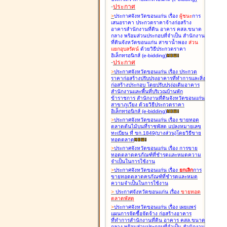
-
ประกาศ
>
ประกาศจังหวัดขอนแก่น เรื่อง
ผู้ชนะ
การ
เสนอราคา ประกวดราคาจ้างก่อสร้าง
อาคารสำนักงานที่ดิน อาคาร คสล.ขนาด
กลาง พร้อมส่วนประกอบที่จำเป็น สำนักงาน
ที่ดินจังหวัดขอนแก่น สาขาน้ำพอง
ส่วน
แยกอุบลรัตน์
ด้วยวิธีประกวดราคา
อิเล็กทรอนิกส์ (e-bidding
)
-
ประกาศ
>
ประกาศจังหวัดขอนแก่น เรื่อง
ประกวด
ราคาก่อสร้างปรับปรุงอาคารที่ทำการและสิ่ง
ก่อสร้างประกอบ โดยปรับปรุง่อเติมอาคาร
สำนักงานและพื้นที่บริเวณบ้านพัก
ข้าราชการ สำนักงานที่ดินจังหวัดขอนแก่น
สาขาภูเวียง ด้วยวิธีประกวดราคา
อิเล็กทรอนิกส์ (e-bidding
)
>
ประกาศจังหวัดขอนแก่น เรื่อง
ขายทอด
ตลาดต้นไม้บนที่ราชพัสดุ แปลงหมายเลข
ทะเบียน ที่ ขก.1849(บางส่วน)โดยวิธีขาย
ทอดตลาด
>
ประกาศจังหวัดขอนแก่น เรื่อง
การขาย
ทอดตลาดครุภัณฑ์ที่ชำรุดและหมดความ
จำเป็นในการใช้งาน
>
ประกาศจังหวัดขอนแก่น เรื่อง
ยกเลิก
การ
ขายทอดตลาดครุภัณฑ์ที่ชำรุดและหมด
ความจำเป็นในการใช้งาน
>
ประกาศจังหวัดขอนแก่น เรื่อง
ขายทอด
ตลาด
พัสดุ
>
ประกาศจังหวัดขอนแก่น เรื่อง
เผยแพร่
แผนการจัดซื้อจัดจ้าง ก่อสร้างอาคาร
ที่ทำการสำนักงานที่ดิน อาคาร คสล.ขนาด
กลาง พร้อมส่วนประกอบที่จำเป็น สำนักงาน