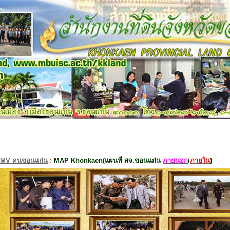
MV คนขอนแก่น
:
MAP Khonkaen(แผนที่ สจ.ขอนแก่น
ภายนอก
/
ภายใน
)