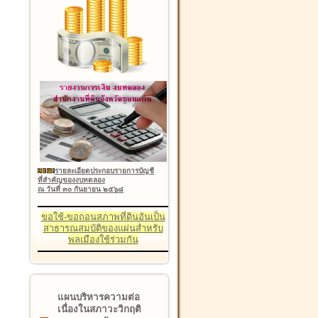
รายละเอียดประกอบรายการบัญชี
ที่สำคัญของงบทดลอง
ณ วันที่ ๓๐ กันยายน ๒๕๖๘
ขอใช้-ขอถอนสภาพที่ดินอันเป็น
สาธารณสมบัติของแผ่นสำหรับ
พลเมืองใช้ร่วมกัน
แผนบริหารความต่อ
เนื่องในสภาวะวิกฤติ