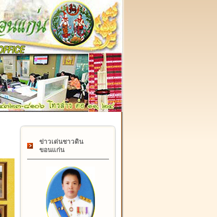
๑๗ กุมภาพันธ์ "วันคล้ายวันสถาปนากรมที่ดิน" ครบรอบ ๑๒๒ 
ข่าวเด่นชาวดิน
ขอนแก่น