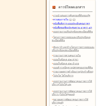
ดาวน์โหลดเอกสาร
>
งานนำเสนอการคุ้มครองที่ดินของรัฐ
>
ควบคุมภายใน
(1)
(2)
>
หนังสือสังการ-แบบประเมินคุณภาพฯ
>
หนังสือขอเชิญประชุมตาม มาตรา ๘ฯ
>
แบบรายงานปรับปรุงข้อมูลทะเบียนที่ดิน
>
โครงการตรวจสอบและปรับปรุงข้อมูล
ทะเบียนที่ดิน
>
สัญญาจ้างลูกจ้างโครงการตรวจสอบและ
ปรับปรุงข้อมูลทะเบียนที่ดิน
>
รายงานการควบคุมภายใน
>
แบบเก็บข้อมูล ๕๗ สาขา
>
แบบเก็บข้อมูล ๕๗ อำเภอ
>
แบบสำรวจปัญหาอุปสรรคของกรมที่ดิน
>
รายงานผลการดำเนินงาน(ประจำเดือน)
>
โปร่งใส ใส่ใจบริการ
>
แบบรายงานการพัฒนาคุณภาพการให้
บริการ(โปร่งใส).zip
>
แบบรายงานการพัฒนาคุณภาพการให้
บริการ (โปร่งใส)(word
)
>
ขยายผลการพัฒนาคุณภาพการให้
บริการ(pdf)