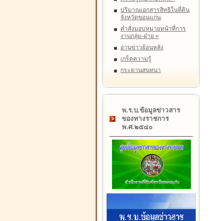
ปริมาณเอกสารสิทธิในที่ดิน
จังหวัดขอนแก่น
คำสั่งมอบหมายหน้าที่การ
งานกลุ่ม-ฝ่าย
»
อ่านข่าวย้อนหลัง
เกร็ดความรู้
กระดานสนทนา
พ.ร.บ.ข้อมูลข่าวสาร
ของทางราชการ
พ.ศ.๒๕๔๐