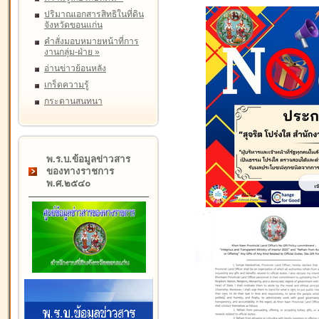
ปริมาณเอกสารสิทธิในที่ดิน
จังหวัดขอนแก่น
คำสั่งมอบหมายหน้าที่การ
งานกลุ่ม-ฝ่าย
»
อ่านข่าวย้อนหลัง
เกร็ดความรู้
กระดานสนทนา
พ.ร.บ.ข้อมูลข่าวสาร
ของทางราชการ
พ.ศ.๒๕๔๐