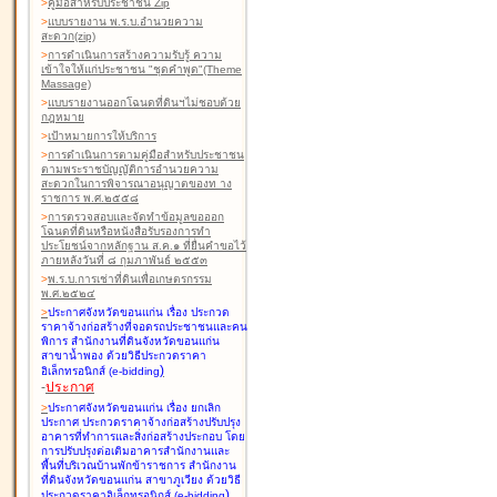
>
คู่มือสำหรับประชาชน Zip
>
แบบรายงาน พ.ร.บ.อำนวยความ
สะดวก(zip)
>
การดำเนินการสร้างความรับรู้ ความ
เข้าใจให้แก่ประชาชน "ชุดคำพูด"(Theme
Massage)
>
แบบรายงานออกโฉนดที่ดินฯไม่ชอบด้วย
กฎหมาย
>
เป้าหมายการให้บริการ
>
การดำเนินการตามคู่มือสำหรับประชาชน
ตามพระราชบัญญัติการอำนวยความ
สะดวกในการพิจารณาอนุญาตของท าง
ราชการ พ.ศ.๒๕๕๘
>
การตรวจสอบและจัดทำข้อมูลขอออก
โฉนดที่ดินหรือหนังสือรับรองการทำ
ประโยชน์จากหลักฐาน ส.ค.๑ ที่ยื่นคำขอไว้
ภายหลังวันที่ ๘ กุมภาพันธ์ ๒๕๕๓
>
พ.ร.บ.การเช่าที่ดินเพื่อเกษตรกรรม
พ.ศ.๒๕๒๔
>
ประกาศจังหวัดขอนแก่น เรื่อง ประกวด
ราคาจ้างก่อสร้างที่จอดรถประชาชนและคน
พิการ สำนักงานที่ดินจังหวัดขอนแก่น
สาขาน้ำพอง
ด้วยวิธีประกวดราคา
)
อิเล็กทรอนิกส์ (e-bidding
-
ประกาศ
>
ประกาศจังหวัดขอนแก่น เรื่อง ยกเลิก
ประกาศ ประกวดราคาจ้างก่อสร้างปรับปรุง
อาคารที่ทำการและสิ่งก่อสร้างประกอบ โดย
การปรับปรุงต่อเติมอาคารสำนักงานและ
พื้นที่บริเวณบ้านพักข้าราชการ สำนักงาน
ที่ดินจังหวัดขอนแก่น สาขาภูเวียง
ด้วยวิธี
)
ประกวดราคาอิเล็กทรอนิกส์ (e-bidding