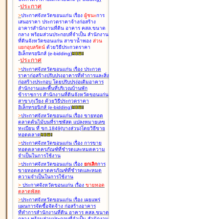
-
ประกาศ
>
ประกาศจังหวัดขอนแก่น เรื่อง
ผู้ชนะ
การ
เสนอราคา ประกวดราคาจ้างก่อสร้าง
อาคารสำนักงานที่ดิน อาคาร คสล.ขนาด
กลาง พร้อมส่วนประกอบที่จำเป็น สำนักงาน
ที่ดินจังหวัดขอนแก่น สาขาน้ำพอง
ส่วน
แยกอุบลรัตน์
ด้วยวิธีประกวดราคา
อิเล็กทรอนิกส์ (e-bidding
)
-
ประกาศ
>
ประกาศจังหวัดขอนแก่น เรื่อง
ประกวด
ราคาก่อสร้างปรับปรุงอาคารที่ทำการและสิ่ง
ก่อสร้างประกอบ โดยปรับปรุง่อเติมอาคาร
สำนักงานและพื้นที่บริเวณบ้านพัก
ข้าราชการ สำนักงานที่ดินจังหวัดขอนแก่น
สาขาภูเวียง ด้วยวิธีประกวดราคา
อิเล็กทรอนิกส์ (e-bidding
)
>
ประกาศจังหวัดขอนแก่น เรื่อง
ขายทอด
ตลาดต้นไม้บนที่ราชพัสดุ แปลงหมายเลข
ทะเบียน ที่ ขก.1849(บางส่วน)โดยวิธีขาย
ทอดตลาด
>
ประกาศจังหวัดขอนแก่น เรื่อง
การขาย
ทอดตลาดครุภัณฑ์ที่ชำรุดและหมดความ
จำเป็นในการใช้งาน
>
ประกาศจังหวัดขอนแก่น เรื่อง
ยกเลิก
การ
ขายทอดตลาดครุภัณฑ์ที่ชำรุดและหมด
ความจำเป็นในการใช้งาน
>
ประกาศจังหวัดขอนแก่น เรื่อง
ขายทอด
ตลาด
พัสดุ
>
ประกาศจังหวัดขอนแก่น เรื่อง
เผยแพร่
แผนการจัดซื้อจัดจ้าง ก่อสร้างอาคาร
ที่ทำการสำนักงานที่ดิน อาคาร คสล.ขนาด
กลาง พร้อมส่วนประกอบที่จำเป็น สำนักงาน