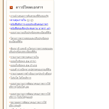
ดาวน์โหลดเอกสาร
>
งานนำเสนอการคุ้มครองที่ดินของรัฐ
>
ควบคุมภายใน
(1)
(2)
>
หนังสือสังการ-แบบประเมินคุณภาพฯ
>
หนังสือขอเชิญประชุมตาม มาตรา ๘ฯ
>
แบบรายงานปรับปรุงข้อมูลทะเบียนที่ดิน
>
โครงการตรวจสอบและปรับปรุงข้อมูล
ทะเบียนที่ดิน
>
สัญญาจ้างลูกจ้างโครงการตรวจสอบและ
ปรับปรุงข้อมูลทะเบียนที่ดิน
>
รายงานการควบคุมภายใน
>
แบบเก็บข้อมูล ๕๗ สาขา
>
แบบเก็บข้อมูล ๕๗ อำเภอ
>
แบบสำรวจปัญหาอุปสรรคของกรมที่ดิน
>
รายงานผลการดำเนินงาน(ประจำเดือน)
>
โปร่งใส ใส่ใจบริการ
>
แบบรายงานการพัฒนาคุณภาพการให้
บริการ(โปร่งใส).zip
>
แบบรายงานการพัฒนาคุณภาพการให้
บริการ (โปร่งใส)(word
)
>
ขยายผลการพัฒนาคุณภาพการให้
บริการ(pdf)