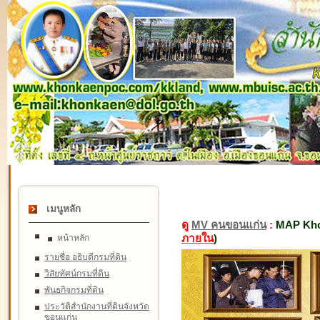
เมนูหลัก
ดู
MV คนขอนแก่น
:
MAP Kho
ภายใน
)
หน้าหลัก
รายชื่อ อธิบดีกรมที่ดิน
วิสัยทัศน์กรมที่ดิน
พันธกิจกรมที่ดิน
ประวัติสำนักงานที่ดินจังหวัด
ขอนแก่น