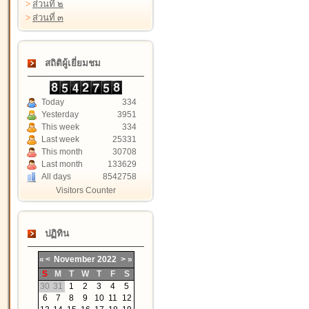
>
ส่วนที่ ๒
>
ส่วนที่ ๓
สถิติผู้เยี่ยมชม
Today
334
Yesterday
3951
This week
334
Last week
25331
This month
30708
Last month
133629
All days
8542758
Visitors Counter
ปฏิทิน
«
<
November
2022
>
»
S
M
T
W
T
F
S
30
31
1
2
3
4
5
6
7
8
9
10
11
12