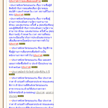
(
ประกาศ+รายละเอียดแนบท้าย
)
>
ประกาศจังหวัดขอนแก่น เรื่อง
รายชื่อผู้มี
สิทธิเข้ารับการสอบคัดเลือก ผู้ขาดคุณ
สมบัติฯ และกำหนดวัน เวลา สถานที่ในการ
สอบ
(
ประกาศ
)
>
ประกาศจังหวัดขอนแก่น เรื่อง
รายชื่อผู้
ผ่านการประเมินความรู้ความสามารถ
ทักษะ และสมรรถนะ ครั้งที่ ๑ (สอบข้อเขียน)
และผู้มีสิทธิ์เข้ารับการประเมินความรู้ความ
สามารถ ทักษะ และสมรรถนะ ครั้งที่ ๒ (สอบ
สัมภาษณ์) กำหนดวัน เวลา สถานที่สอบ
และระเบียบเกี่ยวกับการประเมินสมรรถนะฯ
เพื่อเลือกสรรเป็นพนักงานราชการทั่วไป
(
ประกาศ
)
>
>
ประกาศจังหวัดขอนแก่น เรื่อง
บัญชี
ราย
ชื่อผู้ผ่านการเลือกสรรเพื่อจัดจ้างเป็น
พนักงานราชการทั่วไป
(
ประกาศ
)
>
>
ประกาศจังหวัดขอนแก่น เรื่อง
เผยแพร่
แผนการจัดซื้อจัดจ้าง ประจำปีงบประมาณ
พ.ศ.๒๕๖๘
(
ประกาศ
)
>
>
ประกาศมัดจำรังวัดค้างบัญชีเกิน 5 ปี
>
>
ประกาศจังหวัดขอนแก่น เรื่อง ประกวด
ราคาจ้างก่อสร้างที่จอดรถประชาชนและคน
พิการ สำนักงานที่ดินจังหวัดขอนแก่น
สาขากระนวน ด้วยวิธีประกวดราคา
อิเล็กทรอนิกส์ (e-bidding)
ประกาศ
,
เอกสาร
ประกอบ
>
>
ประกาศจังหวัดขอนแก่น เรื่อง ประกวด
ราคาจ้างก่อสร้างที่จอดรถประชาชนและคน
พิการ สำนักงานที่ดินจังหวัดขอนแก่น ด้วย