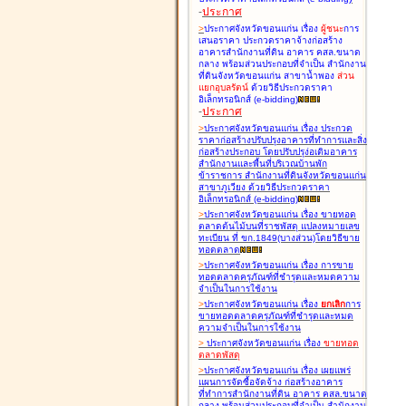
-
ประกาศ
>
ประกาศจังหวัดขอนแก่น เรื่อง
ผู้ชนะ
การ
เสนอราคา ประกวดราคาจ้างก่อสร้าง
อาคารสำนักงานที่ดิน อาคาร คสล.ขนาด
กลาง พร้อมส่วนประกอบที่จำเป็น สำนักงาน
ที่ดินจังหวัดขอนแก่น สาขาน้ำพอง
ส่วน
แยกอุบลรัตน์
ด้วยวิธีประกวดราคา
อิเล็กทรอนิกส์ (e-bidding
)
-
ประกาศ
>
ประกาศจังหวัดขอนแก่น เรื่อง
ประกวด
ราคาก่อสร้างปรับปรุงอาคารที่ทำการและสิ่ง
ก่อสร้างประกอบ โดยปรับปรุง่อเติมอาคาร
สำนักงานและพื้นที่บริเวณบ้านพัก
ข้าราชการ สำนักงานที่ดินจังหวัดขอนแก่น
สาขาภูเวียง ด้วยวิธีประกวดราคา
อิเล็กทรอนิกส์ (e-bidding
)
>
ประกาศจังหวัดขอนแก่น เรื่อง
ขายทอด
ตลาดต้นไม้บนที่ราชพัสดุ แปลงหมายเลข
ทะเบียน ที่ ขก.1849(บางส่วน)โดยวิธีขาย
ทอดตลาด
>
ประกาศจังหวัดขอนแก่น เรื่อง
การขาย
ทอดตลาดครุภัณฑ์ที่ชำรุดและหมดความ
จำเป็นในการใช้งาน
>
ประกาศจังหวัดขอนแก่น เรื่อง
ยกเลิก
การ
ขายทอดตลาดครุภัณฑ์ที่ชำรุดและหมด
ความจำเป็นในการใช้งาน
>
ประกาศจังหวัดขอนแก่น เรื่อง
ขายทอด
ตลาด
พัสดุ
>
ประกาศจังหวัดขอนแก่น เรื่อง
เผยแพร่
แผนการจัดซื้อจัดจ้าง ก่อสร้างอาคาร
ที่ทำการสำนักงานที่ดิน อาคาร คสล.ขนาด
กลาง พร้อมส่วนประกอบที่จำเป็น สำนักงาน