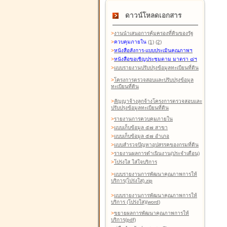
ดาวน์โหลดเอกสาร
>
งานนำเสนอการคุ้มครองที่ดินของรัฐ
>
ควบคุมภายใน
(1)
(2)
>
หนังสือสังการ-แบบประเมินคุณภาพฯ
>
หนังสือขอเชิญประชุมตาม มาตรา ๘ฯ
>
แบบรายงานปรับปรุงข้อมูลทะเบียนที่ดิน
>
โครงการตรวจสอบและปรับปรุงข้อมูล
ทะเบียนที่ดิน
>
สัญญาจ้างลูกจ้างโครงการตรวจสอบและ
ปรับปรุงข้อมูลทะเบียนที่ดิน
>
รายงานการควบคุมภายใน
>
แบบเก็บข้อมูล ๕๗ สาขา
>
แบบเก็บข้อมูล ๕๗ อำเภอ
>
แบบสำรวจปัญหาอุปสรรคของกรมที่ดิน
>
รายงานผลการดำเนินงาน(ประจำเดือน)
>
โปร่งใส ใส่ใจบริการ
>
แบบรายงานการพัฒนาคุณภาพการให้
บริการ(โปร่งใส).zip
>
แบบรายงานการพัฒนาคุณภาพการให้
บริการ (โปร่งใส)(word
)
>
ขยายผลการพัฒนาคุณภาพการให้
บริการ(pdf)