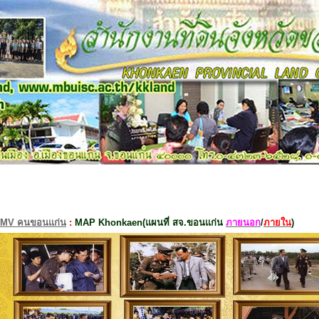
MV คนขอนแก่น
:
MAP Khonkaen(แผนที่ สจ.ขอนแก่น
ภายนอก
/
ภายใน
)