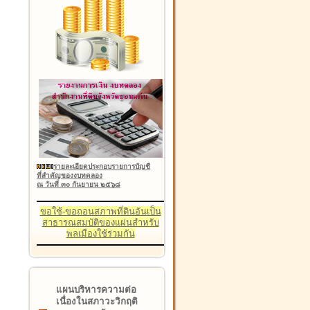
รายละเอียดประกอบรายการบัญชี
ที่สำคัญของงบทดลอง
ณ วันที่ ๓๐ กันยายน ๒๕๖๘
ขอใช้-ขอถอนสภาพที่ดินอันเป็น
สาธารณสมบัติของแผ่นสำหรับ
พลเมืองใช้ร่วมกัน
แผนบริหารความต่อ
เนื่องในสภาวะวิกฤติ