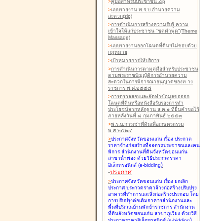
>
คู่มือสำหรับประชาชน Zip
>
แบบรายงาน พ.ร.บ.อำนวยความ
สะดวก(zip)
>
การดำเนินการสร้างความรับรู้ ความ
เข้าใจให้แก่ประชาชน "ชุดคำพูด"(Theme
Massage)
>
แบบรายงานออกโฉนดที่ดินฯไม่ชอบด้วย
กฎหมาย
>
เป้าหมายการให้บริการ
>
การดำเนินการตามคู่มือสำหรับประชาชน
ตามพระราชบัญญัติการอำนวยความ
สะดวกในการพิจารณาอนุญาตของท าง
ราชการ พ.ศ.๒๕๕๘
>
การตรวจสอบและจัดทำข้อมูลขอออก
โฉนดที่ดินหรือหนังสือรับรองการทำ
ประโยชน์จากหลักฐาน ส.ค.๑ ที่ยื่นคำขอไว้
ภายหลังวันที่ ๘ กุมภาพันธ์ ๒๕๕๓
>
พ.ร.บ.การเช่าที่ดินเพื่อเกษตรกรรม
พ.ศ.๒๕๒๔
>
ประกาศจังหวัดขอนแก่น เรื่อง ประกวด
ราคาจ้างก่อสร้างที่จอดรถประชาชนและคน
พิการ สำนักงานที่ดินจังหวัดขอนแก่น
สาขาน้ำพอง
ด้วยวิธีประกวดราคา
)
อิเล็กทรอนิกส์ (e-bidding
-
ประกาศ
>
ประกาศจังหวัดขอนแก่น เรื่อง ยกเลิก
ประกาศ ประกวดราคาจ้างก่อสร้างปรับปรุง
อาคารที่ทำการและสิ่งก่อสร้างประกอบ โดย
การปรับปรุงต่อเติมอาคารสำนักงานและ
พื้นที่บริเวณบ้านพักข้าราชการ สำนักงาน
ที่ดินจังหวัดขอนแก่น สาขาภูเวียง
ด้วยวิธี
)
ประกวดราคาอิเล็กทรอนิกส์ (e-bidding