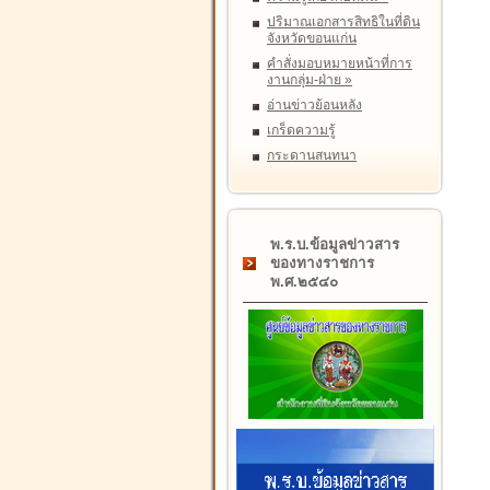
ปริมาณเอกสารสิทธิในที่ดิน
จังหวัดขอนแก่น
คำสั่งมอบหมายหน้าที่การ
งานกลุ่ม-ฝ่าย
»
อ่านข่าวย้อนหลัง
เกร็ดความรู้
กระดานสนทนา
พ.ร.บ.ข้อมูลข่าวสาร
ของทางราชการ
พ.ศ.๒๕๔๐