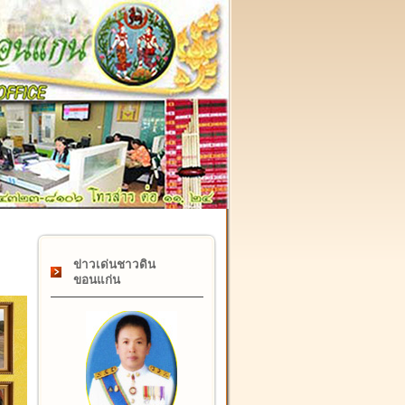
๑๗ กุมภาพันธ์ "วันคล้ายวันสถาปนากรมที่ดิน" ครบรอบ ๑๒๒ ปี
ข่าวเด่นชาวดิน
ขอนแก่น