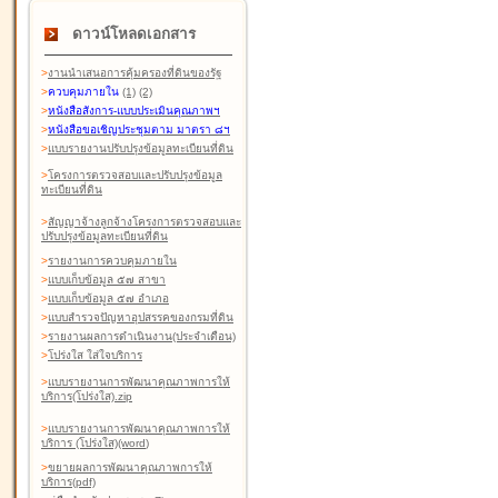
ดาวน์โหลดเอกสาร
>
งานนำเสนอการคุ้มครองที่ดินของรัฐ
>
ควบคุมภายใน
(1)
(2)
>
หนังสือสังการ-แบบประเมินคุณภาพฯ
>
หนังสือขอเชิญประชุมตาม มาตรา ๘ฯ
>
แบบรายงานปรับปรุงข้อมูลทะเบียนที่ดิน
>
โครงการตรวจสอบและปรับปรุงข้อมูล
ทะเบียนที่ดิน
>
สัญญาจ้างลูกจ้างโครงการตรวจสอบและ
ปรับปรุงข้อมูลทะเบียนที่ดิน
>
รายงานการควบคุมภายใน
>
แบบเก็บข้อมูล ๕๗ สาขา
>
แบบเก็บข้อมูล ๕๗ อำเภอ
>
แบบสำรวจปัญหาอุปสรรคของกรมที่ดิน
>
รายงานผลการดำเนินงาน(ประจำเดือน)
>
โปร่งใส ใส่ใจบริการ
>
แบบรายงานการพัฒนาคุณภาพการให้
บริการ(โปร่งใส).zip
>
แบบรายงานการพัฒนาคุณภาพการให้
บริการ (โปร่งใส)(word
)
>
ขยายผลการพัฒนาคุณภาพการให้
บริการ(pdf)