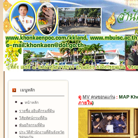
เมนูหลัก
ดู
MV คนขอนแก่น
:
MAP Kho
ภายใน
)
หน้าหลัก
รายชื่อ อธิบดีกรมที่ดิน
วิสัยทัศน์กรมที่ดิน
พันธกิจกรมที่ดิน
ประวัติสำนักงานที่ดินจังหวัด
ขอนแก่น