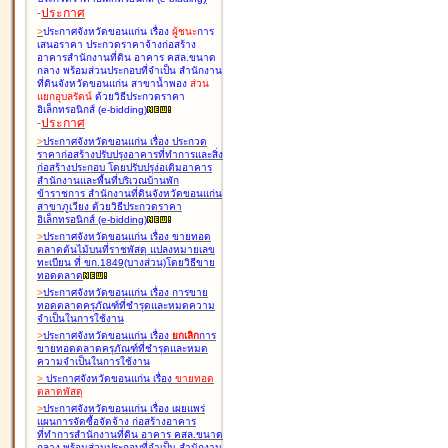
-
ประกาศ
>
ประกาศจังหวัดขอนแก่น เรื่อง
ผู้ชนะ
การ
เสนอราคา ประกวดราคาจ้างก่อสร้าง
อาคารสำนักงานที่ดิน อาคาร คสล.ขนาด
กลาง พร้อมส่วนประกอบที่จำเป็น สำนักงาน
ที่ดินจังหวัดขอนแก่น สาขาน้ำพอง
ส่วน
แยกอุบลรัตน์
ด้วยวิธีประกวดราคา
อิเล็กทรอนิกส์ (e-bidding
)
-
ประกาศ
>
ประกาศจังหวัดขอนแก่น เรื่อง
ประกวด
ราคาก่อสร้างปรับปรุงอาคารที่ทำการและสิ่ง
ก่อสร้างประกอบ โดยปรับปรุง่อเติมอาคาร
สำนักงานและพื้นที่บริเวณบ้านพัก
ข้าราชการ สำนักงานที่ดินจังหวัดขอนแก่น
สาขาภูเวียง ด้วยวิธีประกวดราคา
อิเล็กทรอนิกส์ (e-bidding
)
>
ประกาศจังหวัดขอนแก่น เรื่อง
ขายทอด
ตลาดต้นไม้บนที่ราชพัสดุ แปลงหมายเลข
ทะเบียน ที่ ขก.1849(บางส่วน)โดยวิธีขาย
ทอดตลาด
>
ประกาศจังหวัดขอนแก่น เรื่อง
การขาย
ทอดตลาดครุภัณฑ์ที่ชำรุดและหมดความ
จำเป็นในการใช้งาน
>
ประกาศจังหวัดขอนแก่น เรื่อง
ยกเลิก
การ
ขายทอดตลาดครุภัณฑ์ที่ชำรุดและหมด
ความจำเป็นในการใช้งาน
>
ประกาศจังหวัดขอนแก่น เรื่อง
ขายทอด
ตลาด
พัสดุ
>
ประกาศจังหวัดขอนแก่น เรื่อง
เผยแพร่
แผนการจัดซื้อจัดจ้าง ก่อสร้างอาคาร
ที่ทำการสำนักงานที่ดิน อาคาร คสล.ขนาด
กลาง พร้อมส่วนประกอบที่จำเป็น สำนักงาน