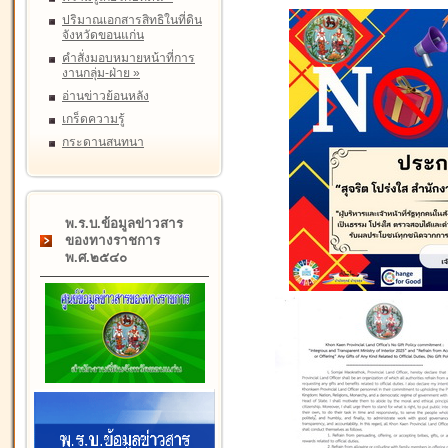
ปริมาณเอกสารสิทธิในที่ดิน
จังหวัดขอนแก่น
คำสั่งมอบหมายหน้าที่การ
งานกลุ่ม-ฝ่าย
»
อ่านข่าวย้อนหลัง
เกร็ดความรู้
กระดานสนทนา
พ.ร.บ.ข้อมูลข่าวสาร
ของทางราชการ
พ.ศ.๒๕๔๐