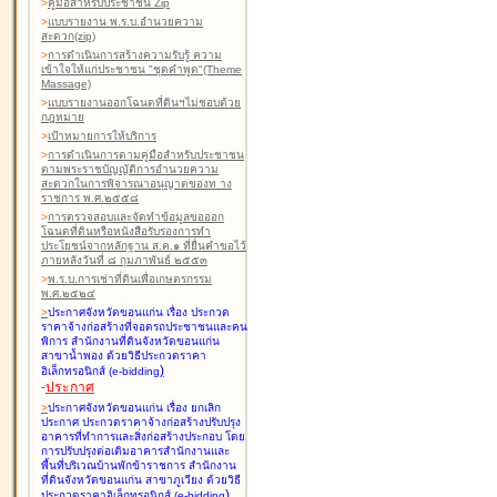
>
คู่มือสำหรับประชาชน Zip
>
แบบรายงาน พ.ร.บ.อำนวยความ
สะดวก(zip)
>
การดำเนินการสร้างความรับรู้ ความ
เข้าใจให้แก่ประชาชน "ชุดคำพูด"(Theme
Massage)
>
แบบรายงานออกโฉนดที่ดินฯไม่ชอบด้วย
กฎหมาย
>
เป้าหมายการให้บริการ
>
การดำเนินการตามคู่มือสำหรับประชาชน
ตามพระราชบัญญัติการอำนวยความ
สะดวกในการพิจารณาอนุญาตของท าง
ราชการ พ.ศ.๒๕๕๘
>
การตรวจสอบและจัดทำข้อมูลขอออก
โฉนดที่ดินหรือหนังสือรับรองการทำ
ประโยชน์จากหลักฐาน ส.ค.๑ ที่ยื่นคำขอไว้
ภายหลังวันที่ ๘ กุมภาพันธ์ ๒๕๕๓
>
พ.ร.บ.การเช่าที่ดินเพื่อเกษตรกรรม
พ.ศ.๒๕๒๔
>
ประกาศจังหวัดขอนแก่น เรื่อง ประกวด
ราคาจ้างก่อสร้างที่จอดรถประชาชนและคน
พิการ สำนักงานที่ดินจังหวัดขอนแก่น
สาขาน้ำพอง
ด้วยวิธีประกวดราคา
)
อิเล็กทรอนิกส์ (e-bidding
-
ประกาศ
>
ประกาศจังหวัดขอนแก่น เรื่อง ยกเลิก
ประกาศ ประกวดราคาจ้างก่อสร้างปรับปรุง
อาคารที่ทำการและสิ่งก่อสร้างประกอบ โดย
การปรับปรุงต่อเติมอาคารสำนักงานและ
พื้นที่บริเวณบ้านพักข้าราชการ สำนักงาน
ที่ดินจังหวัดขอนแก่น สาขาภูเวียง
ด้วยวิธี
)
ประกวดราคาอิเล็กทรอนิกส์ (e-bidding