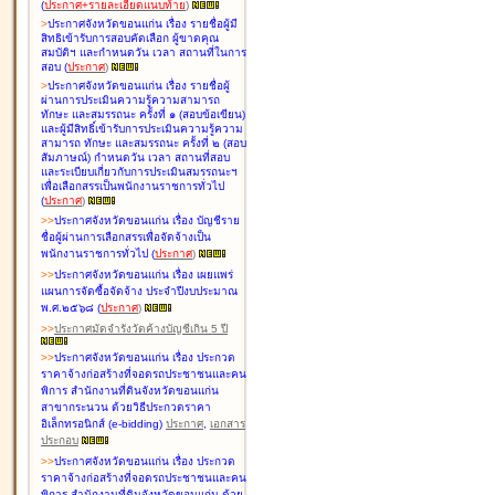
(
ประกาศ+รายละเอียดแนบท้าย
)
>
ประกาศจังหวัดขอนแก่น เรื่อง
รายชื่อผู้มี
สิทธิเข้ารับการสอบคัดเลือก ผู้ขาดคุณ
สมบัติฯ และกำหนดวัน เวลา สถานที่ในการ
สอบ
(
ประกาศ
)
>
ประกาศจังหวัดขอนแก่น เรื่อง
รายชื่อผู้
ผ่านการประเมินความรู้ความสามารถ
ทักษะ และสมรรถนะ ครั้งที่ ๑ (สอบข้อเขียน)
และผู้มีสิทธิ์เข้ารับการประเมินความรู้ความ
สามารถ ทักษะ และสมรรถนะ ครั้งที่ ๒ (สอบ
สัมภาษณ์) กำหนดวัน เวลา สถานที่สอบ
และระเบียบเกี่ยวกับการประเมินสมรรถนะฯ
เพื่อเลือกสรรเป็นพนักงานราชการทั่วไป
(
ประกาศ
)
>
>
ประกาศจังหวัดขอนแก่น เรื่อง
บัญชี
ราย
ชื่อผู้ผ่านการเลือกสรรเพื่อจัดจ้างเป็น
พนักงานราชการทั่วไป
(
ประกาศ
)
>
>
ประกาศจังหวัดขอนแก่น เรื่อง
เผยแพร่
แผนการจัดซื้อจัดจ้าง ประจำปีงบประมาณ
พ.ศ.๒๕๖๘
(
ประกาศ
)
>
>
ประกาศมัดจำรังวัดค้างบัญชีเกิน 5 ปี
>
>
ประกาศจังหวัดขอนแก่น เรื่อง ประกวด
ราคาจ้างก่อสร้างที่จอดรถประชาชนและคน
พิการ สำนักงานที่ดินจังหวัดขอนแก่น
สาขากระนวน ด้วยวิธีประกวดราคา
อิเล็กทรอนิกส์ (e-bidding)
ประกาศ
,
เอกสาร
ประกอบ
>
>
ประกาศจังหวัดขอนแก่น เรื่อง ประกวด
ราคาจ้างก่อสร้างที่จอดรถประชาชนและคน
พิการ สำนักงานที่ดินจังหวัดขอนแก่น ด้วย