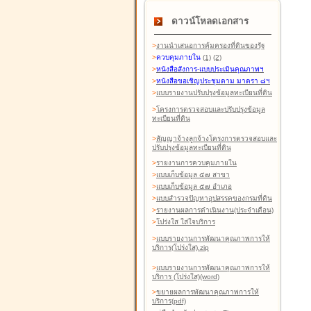
ดาวน์โหลดเอกสาร
>
งานนำเสนอการคุ้มครองที่ดินของรัฐ
>
ควบคุมภายใน
(1)
(2)
>
หนังสือสังการ-แบบประเมินคุณภาพฯ
>
หนังสือขอเชิญประชุมตาม มาตรา ๘ฯ
>
แบบรายงานปรับปรุงข้อมูลทะเบียนที่ดิน
>
โครงการตรวจสอบและปรับปรุงข้อมูล
ทะเบียนที่ดิน
>
สัญญาจ้างลูกจ้างโครงการตรวจสอบและ
ปรับปรุงข้อมูลทะเบียนที่ดิน
>
รายงานการควบคุมภายใน
>
แบบเก็บข้อมูล ๕๗ สาขา
>
แบบเก็บข้อมูล ๕๗ อำเภอ
>
แบบสำรวจปัญหาอุปสรรคของกรมที่ดิน
>
รายงานผลการดำเนินงาน(ประจำเดือน)
>
โปร่งใส ใส่ใจบริการ
>
แบบรายงานการพัฒนาคุณภาพการให้
บริการ(โปร่งใส).zip
>
แบบรายงานการพัฒนาคุณภาพการให้
บริการ (โปร่งใส)(word
)
>
ขยายผลการพัฒนาคุณภาพการให้
บริการ(pdf)