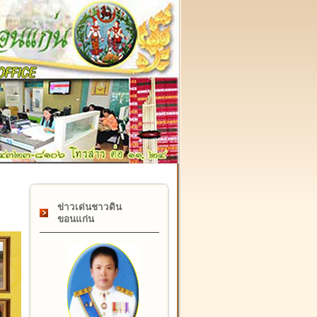
๑๗ กุมภาพันธ์ "วันคล้ายวันสถาปนากรมที่ดิน" ครบรอบ ๑๒๒ 
ข่าวเด่นชาวดิน
ขอนแก่น