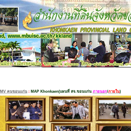
MV คนขอนแก่น
:
MAP Khonkaen(แผนที่ สจ.ขอนแก่น
ภายนอก
/
ภายใน
)