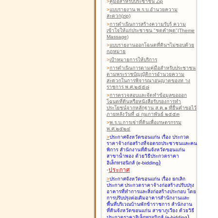
>
คู่มือสำหรับประชาชน Zip
>
แบบรายงาน พ.ร.บ.อำนวยความ
สะดวก(zip)
>
การดำเนินการสร้างความรับรู้ ความ
เข้าใจให้แก่ประชาชน "ชุดคำพูด"(Theme
Massage)
>
แบบรายงานออกโฉนดที่ดินฯไม่ชอบด้วย
กฎหมาย
>
เป้าหมายการให้บริการ
>
การดำเนินการตามคู่มือสำหรับประชาชน
ตามพระราชบัญญัติการอำนวยความ
สะดวกในการพิจารณาอนุญาตของท าง
ราชการ พ.ศ.๒๕๕๘
>
การตรวจสอบและจัดทำข้อมูลขอออก
โฉนดที่ดินหรือหนังสือรับรองการทำ
ประโยชน์จากหลักฐาน ส.ค.๑ ที่ยื่นคำขอไว้
ภายหลังวันที่ ๘ กุมภาพันธ์ ๒๕๕๓
>
พ.ร.บ.การเช่าที่ดินเพื่อเกษตรกรรม
พ.ศ.๒๕๒๔
>
ประกาศจังหวัดขอนแก่น เรื่อง ประกวด
ราคาจ้างก่อสร้างที่จอดรถประชาชนและคน
พิการ สำนักงานที่ดินจังหวัดขอนแก่น
สาขาน้ำพอง
ด้วยวิธีประกวดราคา
)
อิเล็กทรอนิกส์ (e-bidding
-
ประกาศ
>
ประกาศจังหวัดขอนแก่น เรื่อง ยกเลิก
ประกาศ ประกวดราคาจ้างก่อสร้างปรับปรุง
อาคารที่ทำการและสิ่งก่อสร้างประกอบ โดย
การปรับปรุงต่อเติมอาคารสำนักงานและ
พื้นที่บริเวณบ้านพักข้าราชการ สำนักงาน
ที่ดินจังหวัดขอนแก่น สาขาภูเวียง
ด้วยวิธี
)
ประกวดราคาอิเล็กทรอนิกส์ (e-bidding