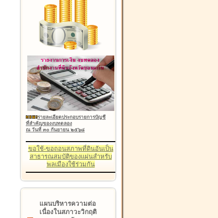
รายละเอียดประกอบรายการบัญชี
ที่สำคัญของงบทดลอง
ณ วันที่ ๓๐ กันยายน ๒๕๖๘
ขอใช้-ขอถอนสภาพที่ดินอันเป็น
สาธารณสมบัติของแผ่นสำหรับ
พลเมืองใช้ร่วมกัน
แผนบริหารความต่อ
เนื่องในสภาวะวิกฤติ