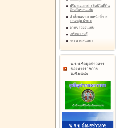
ปริมาณเอกสารสิทธิในที่ดิน
จังหวัดขอนแก่น
คำสั่งมอบหมายหน้าที่การ
งานกลุ่ม-ฝ่าย
»
อ่านข่าวย้อนหลัง
เกร็ดความรู้
กระดานสนทนา
พ.ร.บ.ข้อมูลข่าวสาร
ของทางราชการ
พ.ศ.๒๕๔๐