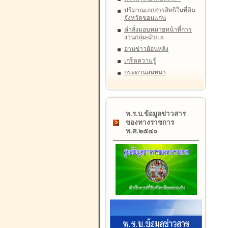
ปริมาณเอกสารสิทธิในที่ดิน
จังหวัดขอนแก่น
คำสั่งมอบหมายหน้าที่การ
งานกลุ่ม-ฝ่าย
»
อ่านข่าวย้อนหลัง
เกร็ดความรู้
กระดานสนทนา
พ.ร.บ.ข้อมูลข่าวสาร
ของทางราชการ
พ.ศ.๒๕๔๐