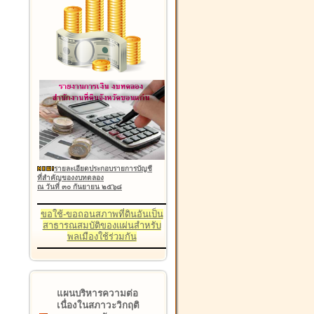
รายละเอียดประกอบรายการบัญชี
ที่สำคัญของงบทดลอง
ณ วันที่ ๓๐ กันยายน ๒๕๖๘
ขอใช้-ขอถอนสภาพที่ดินอันเป็น
สาธารณสมบัติของแผ่นสำหรับ
พลเมืองใช้ร่วมกัน
แผนบริหารความต่อ
เนื่องในสภาวะวิกฤติ