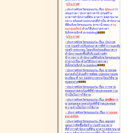
-
ประกาศ
>
ประกาศจังหวัดขอนแก่น เรื่อง
ผู้ชนะ
การ
เสนอราคา ประกวดราคาจ้างก่อสร้าง
อาคารสำนักงานที่ดิน อาคาร คสล.ขนาด
กลาง พร้อมส่วนประกอบที่จำเป็น สำนักงาน
ที่ดินจังหวัดขอนแก่น สาขาน้ำพอง
ส่วน
แยกอุบลรัตน์
ด้วยวิธีประกวดราคา
อิเล็กทรอนิกส์ (e-bidding
)
-
ประกาศ
>
ประกาศจังหวัดขอนแก่น เรื่อง
ประกวด
ราคาก่อสร้างปรับปรุงอาคารที่ทำการและสิ่ง
ก่อสร้างประกอบ โดยปรับปรุง่อเติมอาคาร
สำนักงานและพื้นที่บริเวณบ้านพัก
ข้าราชการ สำนักงานที่ดินจังหวัดขอนแก่น
สาขาภูเวียง ด้วยวิธีประกวดราคา
อิเล็กทรอนิกส์ (e-bidding
)
>
ประกาศจังหวัดขอนแก่น เรื่อง
ขายทอด
ตลาดต้นไม้บนที่ราชพัสดุ แปลงหมายเลข
ทะเบียน ที่ ขก.1849(บางส่วน)โดยวิธีขาย
ทอดตลาด
>
ประกาศจังหวัดขอนแก่น เรื่อง
การขาย
ทอดตลาดครุภัณฑ์ที่ชำรุดและหมดความ
จำเป็นในการใช้งาน
>
ประกาศจังหวัดขอนแก่น เรื่อง
ยกเลิก
การ
ขายทอดตลาดครุภัณฑ์ที่ชำรุดและหมด
ความจำเป็นในการใช้งาน
>
ประกาศจังหวัดขอนแก่น เรื่อง
ขายทอด
ตลาด
พัสดุ
>
ประกาศจังหวัดขอนแก่น เรื่อง
เผยแพร่
แผนการจัดซื้อจัดจ้าง ก่อสร้างอาคาร
ที่ทำการสำนักงานที่ดิน อาคาร คสล.ขนาด
กลาง พร้อมส่วนประกอบที่จำเป็น สำนักงาน