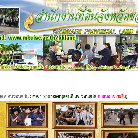
MV คนขอนแก่น
:
MAP Khonkaen(แผนที่ สจ.ขอนแก่น
ภายนอก
/
ภายใน
)