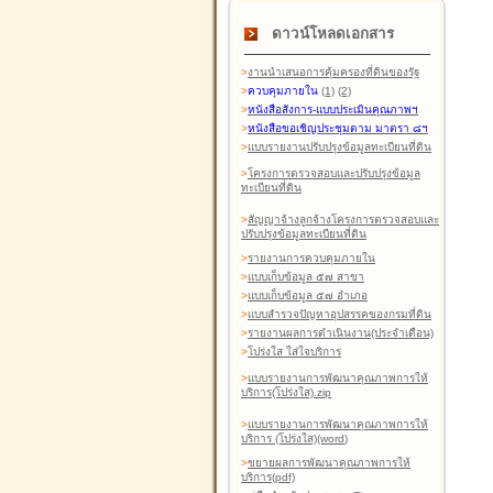
ดาวน์โหลดเอกสาร
>
งานนำเสนอการคุ้มครองที่ดินของรัฐ
>
ควบคุมภายใน
(1)
(2)
>
หนังสือสังการ-แบบประเมินคุณภาพฯ
>
หนังสือขอเชิญประชุมตาม มาตรา ๘ฯ
>
แบบรายงานปรับปรุงข้อมูลทะเบียนที่ดิน
>
โครงการตรวจสอบและปรับปรุงข้อมูล
ทะเบียนที่ดิน
>
สัญญาจ้างลูกจ้างโครงการตรวจสอบและ
ปรับปรุงข้อมูลทะเบียนที่ดิน
>
รายงานการควบคุมภายใน
>
แบบเก็บข้อมูล ๕๗ สาขา
>
แบบเก็บข้อมูล ๕๗ อำเภอ
>
แบบสำรวจปัญหาอุปสรรคของกรมที่ดิน
>
รายงานผลการดำเนินงาน(ประจำเดือน)
>
โปร่งใส ใส่ใจบริการ
>
แบบรายงานการพัฒนาคุณภาพการให้
บริการ(โปร่งใส).zip
>
แบบรายงานการพัฒนาคุณภาพการให้
บริการ (โปร่งใส)(word
)
>
ขยายผลการพัฒนาคุณภาพการให้
บริการ(pdf)