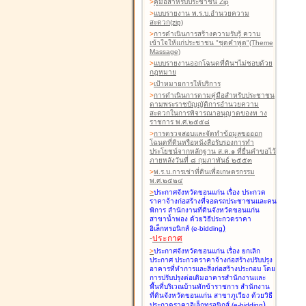
>
คู่มือสำหรับประชาชน Zip
>
แบบรายงาน พ.ร.บ.อำนวยความ
สะดวก(zip)
>
การดำเนินการสร้างความรับรู้ ความ
เข้าใจให้แก่ประชาชน "ชุดคำพูด"(Theme
Massage)
>
แบบรายงานออกโฉนดที่ดินฯไม่ชอบด้วย
กฎหมาย
>
เป้าหมายการให้บริการ
>
การดำเนินการตามคู่มือสำหรับประชาชน
ตามพระราชบัญญัติการอำนวยความ
สะดวกในการพิจารณาอนุญาตของท าง
ราชการ พ.ศ.๒๕๕๘
>
การตรวจสอบและจัดทำข้อมูลขอออก
โฉนดที่ดินหรือหนังสือรับรองการทำ
ประโยชน์จากหลักฐาน ส.ค.๑ ที่ยื่นคำขอไว้
ภายหลังวันที่ ๘ กุมภาพันธ์ ๒๕๕๓
>
พ.ร.บ.การเช่าที่ดินเพื่อเกษตรกรรม
พ.ศ.๒๕๒๔
>
ประกาศจังหวัดขอนแก่น เรื่อง ประกวด
ราคาจ้างก่อสร้างที่จอดรถประชาชนและคน
พิการ สำนักงานที่ดินจังหวัดขอนแก่น
สาขาน้ำพอง
ด้วยวิธีประกวดราคา
)
อิเล็กทรอนิกส์ (e-bidding
-
ประกาศ
>
ประกาศจังหวัดขอนแก่น เรื่อง ยกเลิก
ประกาศ ประกวดราคาจ้างก่อสร้างปรับปรุง
อาคารที่ทำการและสิ่งก่อสร้างประกอบ โดย
การปรับปรุงต่อเติมอาคารสำนักงานและ
พื้นที่บริเวณบ้านพักข้าราชการ สำนักงาน
ที่ดินจังหวัดขอนแก่น สาขาภูเวียง
ด้วยวิธี
)
ประกวดราคาอิเล็กทรอนิกส์ (e-bidding