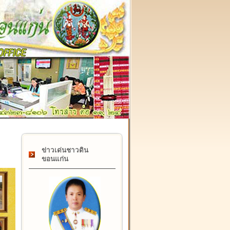
๑๗ กุมภาพันธ์ "วันคล้ายวันสถาปนากรมที่ดิน" ครบรอบ ๑๒๒ ปี
ข่าวเด่นชาวดิน
ขอนแก่น