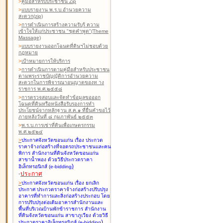
>
คู่มือสำหรับประชาชน Zip
>
แบบรายงาน พ.ร.บ.อำนวยความ
สะดวก(zip)
>
การดำเนินการสร้างความรับรู้ ความ
เข้าใจให้แก่ประชาชน "ชุดคำพูด"(Theme
Massage)
>
แบบรายงานออกโฉนดที่ดินฯไม่ชอบด้วย
กฎหมาย
>
เป้าหมายการให้บริการ
>
การดำเนินการตามคู่มือสำหรับประชาชน
ตามพระราชบัญญัติการอำนวยความ
สะดวกในการพิจารณาอนุญาตของท าง
ราชการ พ.ศ.๒๕๕๘
>
การตรวจสอบและจัดทำข้อมูลขอออก
โฉนดที่ดินหรือหนังสือรับรองการทำ
ประโยชน์จากหลักฐาน ส.ค.๑ ที่ยื่นคำขอไว้
ภายหลังวันที่ ๘ กุมภาพันธ์ ๒๕๕๓
>
พ.ร.บ.การเช่าที่ดินเพื่อเกษตรกรรม
พ.ศ.๒๕๒๔
>
ประกาศจังหวัดขอนแก่น เรื่อง ประกวด
ราคาจ้างก่อสร้างที่จอดรถประชาชนและคน
พิการ สำนักงานที่ดินจังหวัดขอนแก่น
สาขาน้ำพอง
ด้วยวิธีประกวดราคา
)
อิเล็กทรอนิกส์ (e-bidding
-
ประกาศ
>
ประกาศจังหวัดขอนแก่น เรื่อง ยกเลิก
ประกาศ ประกวดราคาจ้างก่อสร้างปรับปรุง
อาคารที่ทำการและสิ่งก่อสร้างประกอบ โดย
การปรับปรุงต่อเติมอาคารสำนักงานและ
พื้นที่บริเวณบ้านพักข้าราชการ สำนักงาน
ที่ดินจังหวัดขอนแก่น สาขาภูเวียง
ด้วยวิธี
)
ประกวดราคาอิเล็กทรอนิกส์ (e-bidding