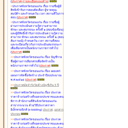
(
ประกาศ+รายละเอียดแนบท้าย
)
>
ประกาศจังหวัดขอนแก่น เรื่อง
รายชื่อผู้มี
สิทธิเข้ารับการสอบคัดเลือก ผู้ขาดคุณ
สมบัติฯ และกำหนดวัน เวลา สถานที่ในการ
สอบ
(
ประกาศ
)
>
ประกาศจังหวัดขอนแก่น เรื่อง
รายชื่อผู้
ผ่านการประเมินความรู้ความสามารถ
ทักษะ และสมรรถนะ ครั้งที่ ๑ (สอบข้อเขียน)
และผู้มีสิทธิ์เข้ารับการประเมินความรู้ความ
สามารถ ทักษะ และสมรรถนะ ครั้งที่ ๒ (สอบ
สัมภาษณ์) กำหนดวัน เวลา สถานที่สอบ
และระเบียบเกี่ยวกับการประเมินสมรรถนะฯ
เพื่อเลือกสรรเป็นพนักงานราชการทั่วไป
(
ประกาศ
)
>
>
ประกาศจังหวัดขอนแก่น เรื่อง
บัญชี
ราย
ชื่อผู้ผ่านการเลือกสรรเพื่อจัดจ้างเป็น
พนักงานราชการทั่วไป
(
ประกาศ
)
>
>
ประกาศจังหวัดขอนแก่น เรื่อง
เผยแพร่
แผนการจัดซื้อจัดจ้าง ประจำปีงบประมาณ
พ.ศ.๒๕๖๘
(
ประกาศ
)
>
>
ประกาศมัดจำรังวัดค้างบัญชีเกิน 5 ปี
>
>
ประกาศจังหวัดขอนแก่น เรื่อง ประกวด
ราคาจ้างก่อสร้างที่จอดรถประชาชนและคน
พิการ สำนักงานที่ดินจังหวัดขอนแก่น
สาขากระนวน ด้วยวิธีประกวดราคา
อิเล็กทรอนิกส์ (e-bidding)
ประกาศ
,
เอกสาร
ประกอบ
>
>
ประกาศจังหวัดขอนแก่น เรื่อง ประกวด
ราคาจ้างก่อสร้างที่จอดรถประชาชนและคน
พิการ สำนักงานที่ดินจังหวัดขอนแก่น ด้วย