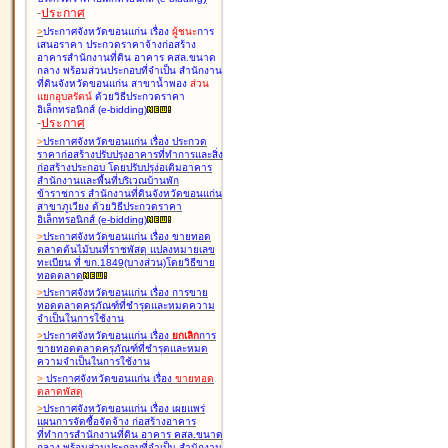
-
ประกาศ
>
ประกาศจังหวัดขอนแก่น เรื่อง
ผู้ชนะ
การ
เสนอราคา ประกวดราคาจ้างก่อสร้าง
อาคารสำนักงานที่ดิน อาคาร คสล.ขนาด
กลาง พร้อมส่วนประกอบที่จำเป็น สำนักงาน
ที่ดินจังหวัดขอนแก่น สาขาน้ำพอง
ส่วน
แยกอุบลรัตน์
ด้วยวิธีประกวดราคา
อิเล็กทรอนิกส์ (e-bidding
)
-
ประกาศ
>
ประกาศจังหวัดขอนแก่น เรื่อง
ประกวด
ราคาก่อสร้างปรับปรุงอาคารที่ทำการและสิ่ง
ก่อสร้างประกอบ โดยปรับปรุง่อเติมอาคาร
สำนักงานและพื้นที่บริเวณบ้านพัก
ข้าราชการ สำนักงานที่ดินจังหวัดขอนแก่น
สาขาภูเวียง ด้วยวิธีประกวดราคา
อิเล็กทรอนิกส์ (e-bidding
)
>
ประกาศจังหวัดขอนแก่น เรื่อง
ขายทอด
ตลาดต้นไม้บนที่ราชพัสดุ แปลงหมายเลข
ทะเบียน ที่ ขก.1849(บางส่วน)โดยวิธีขาย
ทอดตลาด
>
ประกาศจังหวัดขอนแก่น เรื่อง
การขาย
ทอดตลาดครุภัณฑ์ที่ชำรุดและหมดความ
จำเป็นในการใช้งาน
>
ประกาศจังหวัดขอนแก่น เรื่อง
ยกเลิก
การ
ขายทอดตลาดครุภัณฑ์ที่ชำรุดและหมด
ความจำเป็นในการใช้งาน
>
ประกาศจังหวัดขอนแก่น เรื่อง
ขายทอด
ตลาด
พัสดุ
>
ประกาศจังหวัดขอนแก่น เรื่อง
เผยแพร่
แผนการจัดซื้อจัดจ้าง ก่อสร้างอาคาร
ที่ทำการสำนักงานที่ดิน อาคาร คสล.ขนาด
กลาง พร้อมส่วนประกอบที่จำเป็น สำนักงาน