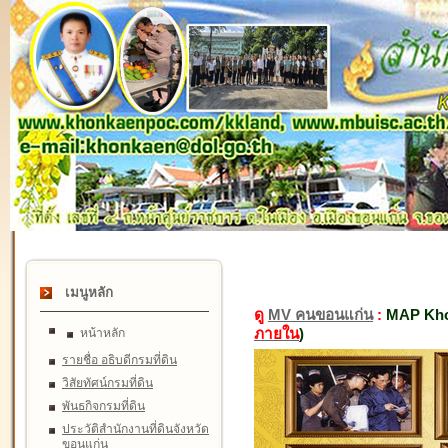
เมนูหลัก
ดู
MV คนขอนแก่น
:
MAP Kho
ภายใน
)
หน้าหลัก
รายชื่อ อธิบดีกรมที่ดิน
วิสัยทัศน์กรมที่ดิน
พันธกิจกรมที่ดิน
ประวัติสำนักงานที่ดินจังหวัด
ขอนแก่น