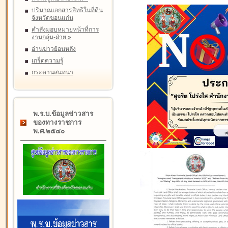
ปริมาณเอกสารสิทธิในที่ดิน
จังหวัดขอนแก่น
คำสั่งมอบหมายหน้าที่การ
งานกลุ่ม-ฝ่าย
»
อ่านข่าวย้อนหลัง
เกร็ดความรู้
กระดานสนทนา
พ.ร.บ.ข้อมูลข่าวสาร
ของทางราชการ
พ.ศ.๒๕๔๐