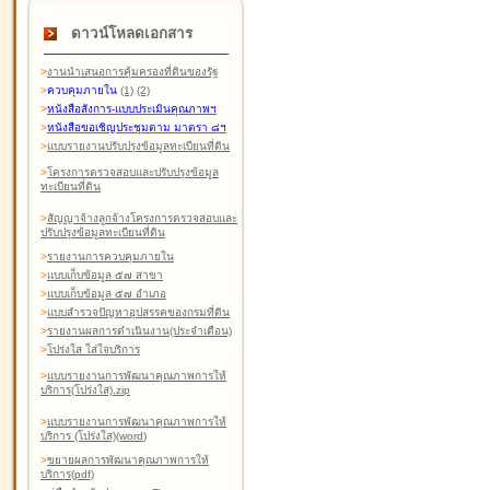
ดาวน์โหลดเอกสาร
>
งานนำเสนอการคุ้มครองที่ดินของรัฐ
>
ควบคุมภายใน
(1)
(2)
>
หนังสือสังการ-แบบประเมินคุณภาพฯ
>
หนังสือขอเชิญประชุมตาม มาตรา ๘ฯ
>
แบบรายงานปรับปรุงข้อมูลทะเบียนที่ดิน
>
โครงการตรวจสอบและปรับปรุงข้อมูล
ทะเบียนที่ดิน
>
สัญญาจ้างลูกจ้างโครงการตรวจสอบและ
ปรับปรุงข้อมูลทะเบียนที่ดิน
>
รายงานการควบคุมภายใน
>
แบบเก็บข้อมูล ๕๗ สาขา
>
แบบเก็บข้อมูล ๕๗ อำเภอ
>
แบบสำรวจปัญหาอุปสรรคของกรมที่ดิน
>
รายงานผลการดำเนินงาน(ประจำเดือน)
>
โปร่งใส ใส่ใจบริการ
>
แบบรายงานการพัฒนาคุณภาพการให้
บริการ(โปร่งใส).zip
>
แบบรายงานการพัฒนาคุณภาพการให้
บริการ (โปร่งใส)(word
)
>
ขยายผลการพัฒนาคุณภาพการให้
บริการ(pdf)