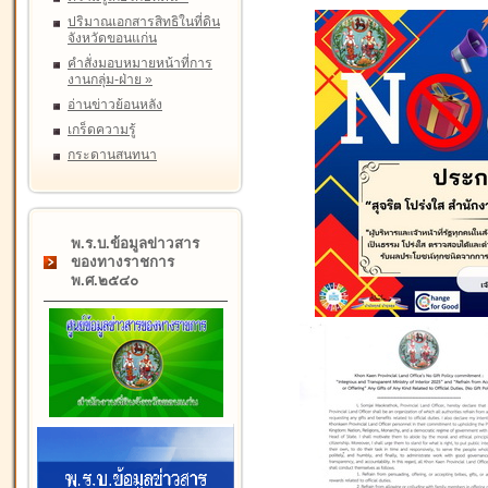
ปริมาณเอกสารสิทธิในที่ดิน
จังหวัดขอนแก่น
คำสั่งมอบหมายหน้าที่การ
งานกลุ่ม-ฝ่าย
»
อ่านข่าวย้อนหลัง
เกร็ดความรู้
กระดานสนทนา
พ.ร.บ.ข้อมูลข่าวสาร
ของทางราชการ
พ.ศ.๒๕๔๐