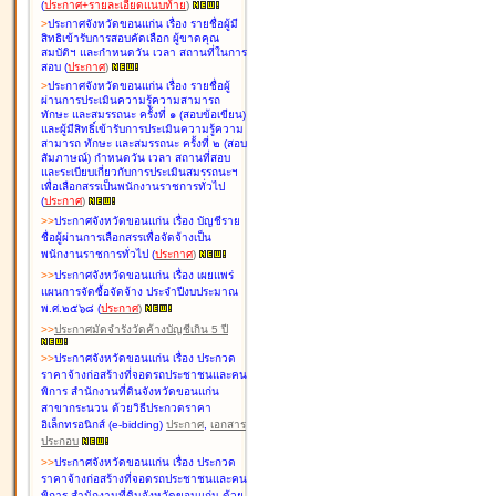
(
ประกาศ+รายละเอียดแนบท้าย
)
>
ประกาศจังหวัดขอนแก่น เรื่อง
รายชื่อผู้มี
สิทธิเข้ารับการสอบคัดเลือก ผู้ขาดคุณ
สมบัติฯ และกำหนดวัน เวลา สถานที่ในการ
สอบ
(
ประกาศ
)
>
ประกาศจังหวัดขอนแก่น เรื่อง
รายชื่อผู้
ผ่านการประเมินความรู้ความสามารถ
ทักษะ และสมรรถนะ ครั้งที่ ๑ (สอบข้อเขียน)
และผู้มีสิทธิ์เข้ารับการประเมินความรู้ความ
สามารถ ทักษะ และสมรรถนะ ครั้งที่ ๒ (สอบ
สัมภาษณ์) กำหนดวัน เวลา สถานที่สอบ
และระเบียบเกี่ยวกับการประเมินสมรรถนะฯ
เพื่อเลือกสรรเป็นพนักงานราชการทั่วไป
(
ประกาศ
)
>
>
ประกาศจังหวัดขอนแก่น เรื่อง
บัญชี
ราย
ชื่อผู้ผ่านการเลือกสรรเพื่อจัดจ้างเป็น
พนักงานราชการทั่วไป
(
ประกาศ
)
>
>
ประกาศจังหวัดขอนแก่น เรื่อง
เผยแพร่
แผนการจัดซื้อจัดจ้าง ประจำปีงบประมาณ
พ.ศ.๒๕๖๘
(
ประกาศ
)
>
>
ประกาศมัดจำรังวัดค้างบัญชีเกิน 5 ปี
>
>
ประกาศจังหวัดขอนแก่น เรื่อง ประกวด
ราคาจ้างก่อสร้างที่จอดรถประชาชนและคน
พิการ สำนักงานที่ดินจังหวัดขอนแก่น
สาขากระนวน ด้วยวิธีประกวดราคา
อิเล็กทรอนิกส์ (e-bidding)
ประกาศ
,
เอกสาร
ประกอบ
>
>
ประกาศจังหวัดขอนแก่น เรื่อง ประกวด
ราคาจ้างก่อสร้างที่จอดรถประชาชนและคน
พิการ สำนักงานที่ดินจังหวัดขอนแก่น ด้วย