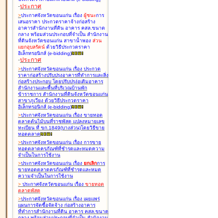
-
ประกาศ
>
ประกาศจังหวัดขอนแก่น เรื่อง
ผู้ชนะ
การ
เสนอราคา ประกวดราคาจ้างก่อสร้าง
อาคารสำนักงานที่ดิน อาคาร คสล.ขนาด
กลาง พร้อมส่วนประกอบที่จำเป็น สำนักงาน
ที่ดินจังหวัดขอนแก่น สาขาน้ำพอง
ส่วน
แยกอุบลรัตน์
ด้วยวิธีประกวดราคา
อิเล็กทรอนิกส์ (e-bidding
)
-
ประกาศ
>
ประกาศจังหวัดขอนแก่น เรื่อง
ประกวด
ราคาก่อสร้างปรับปรุงอาคารที่ทำการและสิ่ง
ก่อสร้างประกอบ โดยปรับปรุง่อเติมอาคาร
สำนักงานและพื้นที่บริเวณบ้านพัก
ข้าราชการ สำนักงานที่ดินจังหวัดขอนแก่น
สาขาภูเวียง ด้วยวิธีประกวดราคา
อิเล็กทรอนิกส์ (e-bidding
)
>
ประกาศจังหวัดขอนแก่น เรื่อง
ขายทอด
ตลาดต้นไม้บนที่ราชพัสดุ แปลงหมายเลข
ทะเบียน ที่ ขก.1849(บางส่วน)โดยวิธีขาย
ทอดตลาด
>
ประกาศจังหวัดขอนแก่น เรื่อง
การขาย
ทอดตลาดครุภัณฑ์ที่ชำรุดและหมดความ
จำเป็นในการใช้งาน
>
ประกาศจังหวัดขอนแก่น เรื่อง
ยกเลิก
การ
ขายทอดตลาดครุภัณฑ์ที่ชำรุดและหมด
ความจำเป็นในการใช้งาน
>
ประกาศจังหวัดขอนแก่น เรื่อง
ขายทอด
ตลาด
พัสดุ
>
ประกาศจังหวัดขอนแก่น เรื่อง
เผยแพร่
แผนการจัดซื้อจัดจ้าง ก่อสร้างอาคาร
ที่ทำการสำนักงานที่ดิน อาคาร คสล.ขนาด
กลาง พร้อมส่วนประกอบที่จำเป็น สำนักงาน