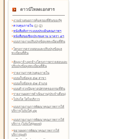
ดาวน์โหลดเอกสาร
>
งานนำเสนอการคุ้มครองที่ดินของรัฐ
>
ควบคุมภายใน
(1)
(2)
>
หนังสือสังการ-แบบประเมินคุณภาพฯ
>
หนังสือขอเชิญประชุมตาม มาตรา ๘ฯ
>
แบบรายงานปรับปรุงข้อมูลทะเบียนที่ดิน
>
โครงการตรวจสอบและปรับปรุงข้อมูล
ทะเบียนที่ดิน
>
สัญญาจ้างลูกจ้างโครงการตรวจสอบและ
ปรับปรุงข้อมูลทะเบียนที่ดิน
>
รายงานการควบคุมภายใน
>
แบบเก็บข้อมูล ๕๗ สาขา
>
แบบเก็บข้อมูล ๕๗ อำเภอ
>
แบบสำรวจปัญหาอุปสรรคของกรมที่ดิน
>
รายงานผลการดำเนินงาน(ประจำเดือน)
>
โปร่งใส ใส่ใจบริการ
>
แบบรายงานการพัฒนาคุณภาพการให้
บริการ(โปร่งใส).zip
>
แบบรายงานการพัฒนาคุณภาพการให้
บริการ (โปร่งใส)(word
)
>
ขยายผลการพัฒนาคุณภาพการให้
บริการ(pdf)