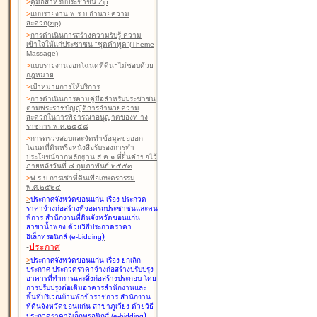
>
คู่มือสำหรับประชาชน Zip
>
แบบรายงาน พ.ร.บ.อำนวยความ
สะดวก(zip)
>
การดำเนินการสร้างความรับรู้ ความ
เข้าใจให้แก่ประชาชน "ชุดคำพูด"(Theme
Massage)
>
แบบรายงานออกโฉนดที่ดินฯไม่ชอบด้วย
กฎหมาย
>
เป้าหมายการให้บริการ
>
การดำเนินการตามคู่มือสำหรับประชาชน
ตามพระราชบัญญัติการอำนวยความ
สะดวกในการพิจารณาอนุญาตของท าง
ราชการ พ.ศ.๒๕๕๘
>
การตรวจสอบและจัดทำข้อมูลขอออก
โฉนดที่ดินหรือหนังสือรับรองการทำ
ประโยชน์จากหลักฐาน ส.ค.๑ ที่ยื่นคำขอไว้
ภายหลังวันที่ ๘ กุมภาพันธ์ ๒๕๕๓
>
พ.ร.บ.การเช่าที่ดินเพื่อเกษตรกรรม
พ.ศ.๒๕๒๔
>
ประกาศจังหวัดขอนแก่น เรื่อง ประกวด
ราคาจ้างก่อสร้างที่จอดรถประชาชนและคน
พิการ สำนักงานที่ดินจังหวัดขอนแก่น
สาขาน้ำพอง
ด้วยวิธีประกวดราคา
)
อิเล็กทรอนิกส์ (e-bidding
-
ประกาศ
>
ประกาศจังหวัดขอนแก่น เรื่อง ยกเลิก
ประกาศ ประกวดราคาจ้างก่อสร้างปรับปรุง
อาคารที่ทำการและสิ่งก่อสร้างประกอบ โดย
การปรับปรุงต่อเติมอาคารสำนักงานและ
พื้นที่บริเวณบ้านพักข้าราชการ สำนักงาน
ที่ดินจังหวัดขอนแก่น สาขาภูเวียง
ด้วยวิธี
)
ประกวดราคาอิเล็กทรอนิกส์ (e-bidding