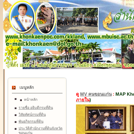
เมนูหลัก
ดู
MV คนขอนแก่น
:
MAP Kho
ภายใน
)
หน้าหลัก
รายชื่อ อธิบดีกรมที่ดิน
วิสัยทัศน์กรมที่ดิน
พันธกิจกรมที่ดิน
ประวัติสำนักงานที่ดินจังหวัด
ขอนแก่น