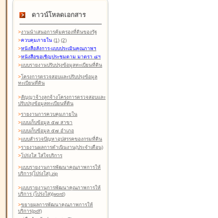
ดาวน์โหลดเอกสาร
>
งานนำเสนอการคุ้มครองที่ดินของรัฐ
>
ควบคุมภายใน
(1)
(2)
>
หนังสือสังการ-แบบประเมินคุณภาพฯ
>
หนังสือขอเชิญประชุมตาม มาตรา ๘ฯ
>
แบบรายงานปรับปรุงข้อมูลทะเบียนที่ดิน
>
โครงการตรวจสอบและปรับปรุงข้อมูล
ทะเบียนที่ดิน
>
สัญญาจ้างลูกจ้างโครงการตรวจสอบและ
ปรับปรุงข้อมูลทะเบียนที่ดิน
>
รายงานการควบคุมภายใน
>
แบบเก็บข้อมูล ๕๗ สาขา
>
แบบเก็บข้อมูล ๕๗ อำเภอ
>
แบบสำรวจปัญหาอุปสรรคของกรมที่ดิน
>
รายงานผลการดำเนินงาน(ประจำเดือน)
>
โปร่งใส ใส่ใจบริการ
>
แบบรายงานการพัฒนาคุณภาพการให้
บริการ(โปร่งใส).zip
>
แบบรายงานการพัฒนาคุณภาพการให้
บริการ (โปร่งใส)(word
)
>
ขยายผลการพัฒนาคุณภาพการให้
บริการ(pdf)