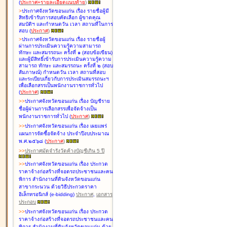
(
ประกาศ+รายละเอียดแนบท้าย
)
>
ประกาศจังหวัดขอนแก่น เรื่อง
รายชื่อผู้มี
สิทธิเข้ารับการสอบคัดเลือก ผู้ขาดคุณ
สมบัติฯ และกำหนดวัน เวลา สถานที่ในการ
สอบ
(
ประกาศ
)
>
ประกาศจังหวัดขอนแก่น เรื่อง
รายชื่อผู้
ผ่านการประเมินความรู้ความสามารถ
ทักษะ และสมรรถนะ ครั้งที่ ๑ (สอบข้อเขียน)
และผู้มีสิทธิ์เข้ารับการประเมินความรู้ความ
สามารถ ทักษะ และสมรรถนะ ครั้งที่ ๒ (สอบ
สัมภาษณ์) กำหนดวัน เวลา สถานที่สอบ
และระเบียบเกี่ยวกับการประเมินสมรรถนะฯ
เพื่อเลือกสรรเป็นพนักงานราชการทั่วไป
(
ประกาศ
)
>
>
ประกาศจังหวัดขอนแก่น เรื่อง
บัญชี
ราย
ชื่อผู้ผ่านการเลือกสรรเพื่อจัดจ้างเป็น
พนักงานราชการทั่วไป
(
ประกาศ
)
>
>
ประกาศจังหวัดขอนแก่น เรื่อง
เผยแพร่
แผนการจัดซื้อจัดจ้าง ประจำปีงบประมาณ
พ.ศ.๒๕๖๘
(
ประกาศ
)
>
>
ประกาศมัดจำรังวัดค้างบัญชีเกิน 5 ปี
>
>
ประกาศจังหวัดขอนแก่น เรื่อง ประกวด
ราคาจ้างก่อสร้างที่จอดรถประชาชนและคน
พิการ สำนักงานที่ดินจังหวัดขอนแก่น
สาขากระนวน ด้วยวิธีประกวดราคา
อิเล็กทรอนิกส์ (e-bidding)
ประกาศ
,
เอกสาร
ประกอบ
>
>
ประกาศจังหวัดขอนแก่น เรื่อง ประกวด
ราคาจ้างก่อสร้างที่จอดรถประชาชนและคน
พิการ สำนักงานที่ดินจังหวัดขอนแก่น ด้วย