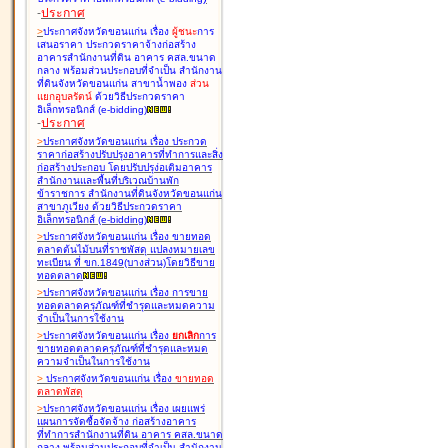
-
ประกาศ
>
ประกาศจังหวัดขอนแก่น เรื่อง
ผู้ชนะ
การ
เสนอราคา ประกวดราคาจ้างก่อสร้าง
อาคารสำนักงานที่ดิน อาคาร คสล.ขนาด
กลาง พร้อมส่วนประกอบที่จำเป็น สำนักงาน
ที่ดินจังหวัดขอนแก่น สาขาน้ำพอง
ส่วน
แยกอุบลรัตน์
ด้วยวิธีประกวดราคา
อิเล็กทรอนิกส์ (e-bidding
)
-
ประกาศ
>
ประกาศจังหวัดขอนแก่น เรื่อง
ประกวด
ราคาก่อสร้างปรับปรุงอาคารที่ทำการและสิ่ง
ก่อสร้างประกอบ โดยปรับปรุง่อเติมอาคาร
สำนักงานและพื้นที่บริเวณบ้านพัก
ข้าราชการ สำนักงานที่ดินจังหวัดขอนแก่น
สาขาภูเวียง ด้วยวิธีประกวดราคา
อิเล็กทรอนิกส์ (e-bidding
)
>
ประกาศจังหวัดขอนแก่น เรื่อง
ขายทอด
ตลาดต้นไม้บนที่ราชพัสดุ แปลงหมายเลข
ทะเบียน ที่ ขก.1849(บางส่วน)โดยวิธีขาย
ทอดตลาด
>
ประกาศจังหวัดขอนแก่น เรื่อง
การขาย
ทอดตลาดครุภัณฑ์ที่ชำรุดและหมดความ
จำเป็นในการใช้งาน
>
ประกาศจังหวัดขอนแก่น เรื่อง
ยกเลิก
การ
ขายทอดตลาดครุภัณฑ์ที่ชำรุดและหมด
ความจำเป็นในการใช้งาน
>
ประกาศจังหวัดขอนแก่น เรื่อง
ขายทอด
ตลาด
พัสดุ
>
ประกาศจังหวัดขอนแก่น เรื่อง
เผยแพร่
แผนการจัดซื้อจัดจ้าง ก่อสร้างอาคาร
ที่ทำการสำนักงานที่ดิน อาคาร คสล.ขนาด
กลาง พร้อมส่วนประกอบที่จำเป็น สำนักงาน