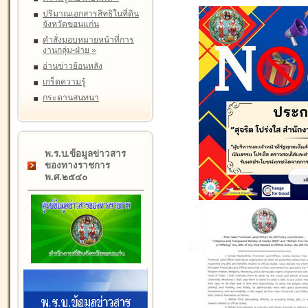
ปริมาณเอกสารสิทธิในที่ดิน
จังหวัดขอนแก่น
คำสั่งมอบหมายหน้าที่การ
งานกลุ่ม-ฝ่าย
»
อ่านข่าวย้อนหลัง
เกร็ดความรู้
กระดานสนทนา
พ.ร.บ.ข้อมูลข่าวสาร
ของทางราชการ
พ.ศ.๒๕๔๐