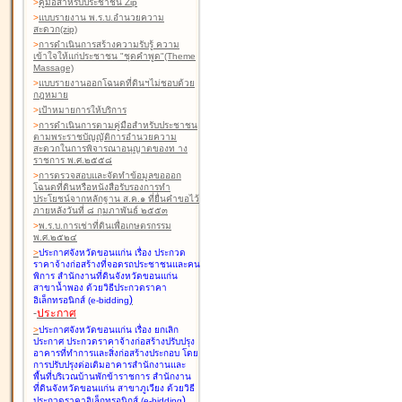
>
คู่มือสำหรับประชาชน Zip
>
แบบรายงาน พ.ร.บ.อำนวยความ
สะดวก(zip)
>
การดำเนินการสร้างความรับรู้ ความ
เข้าใจให้แก่ประชาชน "ชุดคำพูด"(Theme
Massage)
>
แบบรายงานออกโฉนดที่ดินฯไม่ชอบด้วย
กฎหมาย
>
เป้าหมายการให้บริการ
>
การดำเนินการตามคู่มือสำหรับประชาชน
ตามพระราชบัญญัติการอำนวยความ
สะดวกในการพิจารณาอนุญาตของท าง
ราชการ พ.ศ.๒๕๕๘
>
การตรวจสอบและจัดทำข้อมูลขอออก
โฉนดที่ดินหรือหนังสือรับรองการทำ
ประโยชน์จากหลักฐาน ส.ค.๑ ที่ยื่นคำขอไว้
ภายหลังวันที่ ๘ กุมภาพันธ์ ๒๕๕๓
>
พ.ร.บ.การเช่าที่ดินเพื่อเกษตรกรรม
พ.ศ.๒๕๒๔
>
ประกาศจังหวัดขอนแก่น เรื่อง ประกวด
ราคาจ้างก่อสร้างที่จอดรถประชาชนและคน
พิการ สำนักงานที่ดินจังหวัดขอนแก่น
สาขาน้ำพอง
ด้วยวิธีประกวดราคา
)
อิเล็กทรอนิกส์ (e-bidding
-
ประกาศ
>
ประกาศจังหวัดขอนแก่น เรื่อง ยกเลิก
ประกาศ ประกวดราคาจ้างก่อสร้างปรับปรุง
อาคารที่ทำการและสิ่งก่อสร้างประกอบ โดย
การปรับปรุงต่อเติมอาคารสำนักงานและ
พื้นที่บริเวณบ้านพักข้าราชการ สำนักงาน
ที่ดินจังหวัดขอนแก่น สาขาภูเวียง
ด้วยวิธี
)
ประกวดราคาอิเล็กทรอนิกส์ (e-bidding