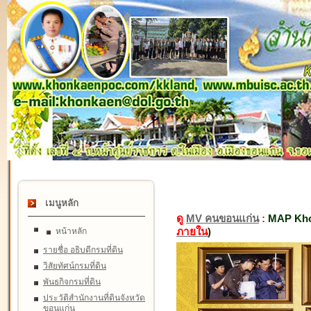
เมนูหลัก
ดู
MV คนขอนแก่น
:
MAP Kho
ภายใน
)
หน้าหลัก
รายชื่อ อธิบดีกรมที่ดิน
วิสัยทัศน์กรมที่ดิน
พันธกิจกรมที่ดิน
ประวัติสำนักงานที่ดินจังหวัด
ขอนแก่น