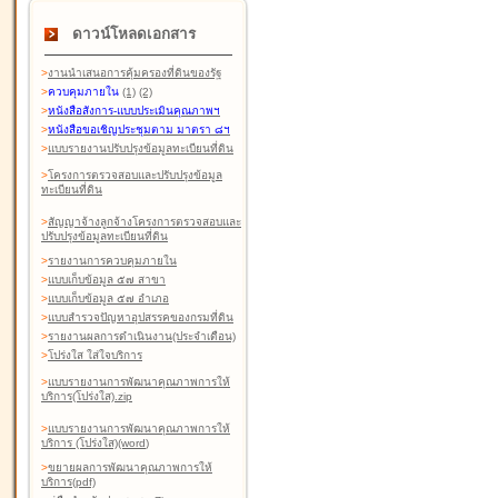
ดาวน์โหลดเอกสาร
>
งานนำเสนอการคุ้มครองที่ดินของรัฐ
>
ควบคุมภายใน
(1)
(2)
>
หนังสือสังการ-แบบประเมินคุณภาพฯ
>
หนังสือขอเชิญประชุมตาม มาตรา ๘ฯ
>
แบบรายงานปรับปรุงข้อมูลทะเบียนที่ดิน
>
โครงการตรวจสอบและปรับปรุงข้อมูล
ทะเบียนที่ดิน
>
สัญญาจ้างลูกจ้างโครงการตรวจสอบและ
ปรับปรุงข้อมูลทะเบียนที่ดิน
>
รายงานการควบคุมภายใน
>
แบบเก็บข้อมูล ๕๗ สาขา
>
แบบเก็บข้อมูล ๕๗ อำเภอ
>
แบบสำรวจปัญหาอุปสรรคของกรมที่ดิน
>
รายงานผลการดำเนินงาน(ประจำเดือน)
>
โปร่งใส ใส่ใจบริการ
>
แบบรายงานการพัฒนาคุณภาพการให้
บริการ(โปร่งใส).zip
>
แบบรายงานการพัฒนาคุณภาพการให้
บริการ (โปร่งใส)(word
)
>
ขยายผลการพัฒนาคุณภาพการให้
บริการ(pdf)