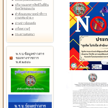
ปริมาณเอกสารสิทธิในที่ดิน
จังหวัดขอนแก่น
คำสั่งมอบหมายหน้าที่การ
งานกลุ่ม-ฝ่าย
»
อ่านข่าวย้อนหลัง
เกร็ดความรู้
กระดานสนทนา
พ.ร.บ.ข้อมูลข่าวสาร
ของทางราชการ
พ.ศ.๒๕๔๐