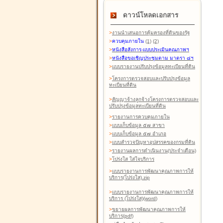
ดาวน์โหลดเอกสาร
>
งานนำเสนอการคุ้มครองที่ดินของรัฐ
>
ควบคุมภายใน
(1)
(2)
>
หนังสือสังการ-แบบประเมินคุณภาพฯ
>
หนังสือขอเชิญประชุมตาม มาตรา ๘ฯ
>
แบบรายงานปรับปรุงข้อมูลทะเบียนที่ดิน
>
โครงการตรวจสอบและปรับปรุงข้อมูล
ทะเบียนที่ดิน
>
สัญญาจ้างลูกจ้างโครงการตรวจสอบและ
ปรับปรุงข้อมูลทะเบียนที่ดิน
>
รายงานการควบคุมภายใน
>
แบบเก็บข้อมูล ๕๗ สาขา
>
แบบเก็บข้อมูล ๕๗ อำเภอ
>
แบบสำรวจปัญหาอุปสรรคของกรมที่ดิน
>
รายงานผลการดำเนินงาน(ประจำเดือน)
>
โปร่งใส ใส่ใจบริการ
>
แบบรายงานการพัฒนาคุณภาพการให้
บริการ(โปร่งใส).zip
>
แบบรายงานการพัฒนาคุณภาพการให้
บริการ (โปร่งใส)(word
)
>
ขยายผลการพัฒนาคุณภาพการให้
บริการ(pdf)