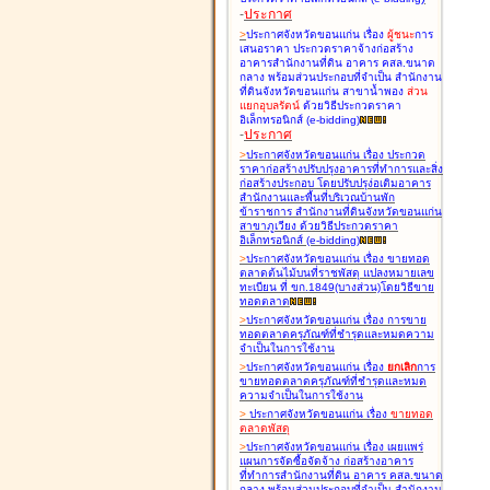
-
ประกาศ
>
ประกาศจังหวัดขอนแก่น เรื่อง
ผู้ชนะ
การ
เสนอราคา ประกวดราคาจ้างก่อสร้าง
อาคารสำนักงานที่ดิน อาคาร คสล.ขนาด
กลาง พร้อมส่วนประกอบที่จำเป็น สำนักงาน
ที่ดินจังหวัดขอนแก่น สาขาน้ำพอง
ส่วน
แยกอุบลรัตน์
ด้วยวิธีประกวดราคา
อิเล็กทรอนิกส์ (e-bidding
)
-
ประกาศ
>
ประกาศจังหวัดขอนแก่น เรื่อง
ประกวด
ราคาก่อสร้างปรับปรุงอาคารที่ทำการและสิ่ง
ก่อสร้างประกอบ โดยปรับปรุง่อเติมอาคาร
สำนักงานและพื้นที่บริเวณบ้านพัก
ข้าราชการ สำนักงานที่ดินจังหวัดขอนแก่น
สาขาภูเวียง ด้วยวิธีประกวดราคา
อิเล็กทรอนิกส์ (e-bidding
)
>
ประกาศจังหวัดขอนแก่น เรื่อง
ขายทอด
ตลาดต้นไม้บนที่ราชพัสดุ แปลงหมายเลข
ทะเบียน ที่ ขก.1849(บางส่วน)โดยวิธีขาย
ทอดตลาด
>
ประกาศจังหวัดขอนแก่น เรื่อง
การขาย
ทอดตลาดครุภัณฑ์ที่ชำรุดและหมดความ
จำเป็นในการใช้งาน
>
ประกาศจังหวัดขอนแก่น เรื่อง
ยกเลิก
การ
ขายทอดตลาดครุภัณฑ์ที่ชำรุดและหมด
ความจำเป็นในการใช้งาน
>
ประกาศจังหวัดขอนแก่น เรื่อง
ขายทอด
ตลาด
พัสดุ
>
ประกาศจังหวัดขอนแก่น เรื่อง
เผยแพร่
แผนการจัดซื้อจัดจ้าง ก่อสร้างอาคาร
ที่ทำการสำนักงานที่ดิน อาคาร คสล.ขนาด
กลาง พร้อมส่วนประกอบที่จำเป็น สำนักงาน