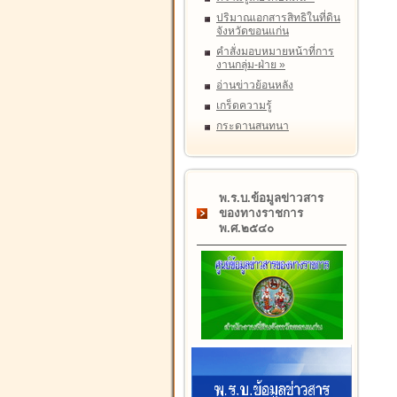
ปริมาณเอกสารสิทธิในที่ดิน
จังหวัดขอนแก่น
คำสั่งมอบหมายหน้าที่การ
งานกลุ่ม-ฝ่าย
»
อ่านข่าวย้อนหลัง
เกร็ดความรู้
กระดานสนทนา
พ.ร.บ.ข้อมูลข่าวสาร
ของทางราชการ
พ.ศ.๒๕๔๐