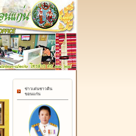
๑๗ กุมภาพันธ์ "วันคล้ายวันสถาปนากรมที่ดิน" ครบรอบ ๑๒๒ ป
ข่าวเด่นชาวดิน
ขอนแก่น