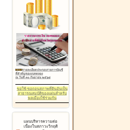
รายละเอียดประกอบรายการบัญชี
ที่สำคัญของงบทดลอง
ณ วันที่ ๓๐ กันยายน ๒๕๖๘
ขอใช้-ขอถอนสภาพที่ดินอันเป็น
สาธารณสมบัติของแผ่นสำหรับ
พลเมืองใช้ร่วมกัน
แผนบริหารความต่อ
เนื่องในสภาวะวิกฤติ