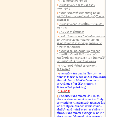
>
คู่มือสำหรับประชาชน Zip
>
แบบรายงาน พ.ร.บ.อำนวยความ
สะดวก(zip)
>
การดำเนินการสร้างความรับรู้ ความ
เข้าใจให้แก่ประชาชน "ชุดคำพูด"(Theme
Massage)
>
แบบรายงานออกโฉนดที่ดินฯไม่ชอบด้วย
กฎหมาย
>
เป้าหมายการให้บริการ
>
การดำเนินการตามคู่มือสำหรับประชาชน
ตามพระราชบัญญัติการอำนวยความ
สะดวกในการพิจารณาอนุญาตของท าง
ราชการ พ.ศ.๒๕๕๘
>
การตรวจสอบและจัดทำข้อมูลขอออก
โฉนดที่ดินหรือหนังสือรับรองการทำ
ประโยชน์จากหลักฐาน ส.ค.๑ ที่ยื่นคำขอไว้
ภายหลังวันที่ ๘ กุมภาพันธ์ ๒๕๕๓
>
พ.ร.บ.การเช่าที่ดินเพื่อเกษตรกรรม
พ.ศ.๒๕๒๔
>
ประกาศจังหวัดขอนแก่น เรื่อง ประกวด
ราคาจ้างก่อสร้างที่จอดรถประชาชนและคน
พิการ สำนักงานที่ดินจังหวัดขอนแก่น
สาขาน้ำพอง
ด้วยวิธีประกวดราคา
)
อิเล็กทรอนิกส์ (e-bidding
-
ประกาศ
>
ประกาศจังหวัดขอนแก่น เรื่อง ยกเลิก
ประกาศ ประกวดราคาจ้างก่อสร้างปรับปรุง
อาคารที่ทำการและสิ่งก่อสร้างประกอบ โดย
การปรับปรุงต่อเติมอาคารสำนักงานและ
พื้นที่บริเวณบ้านพักข้าราชการ สำนักงาน
ที่ดินจังหวัดขอนแก่น สาขาภูเวียง
ด้วยวิธี
)
ประกวดราคาอิเล็กทรอนิกส์ (e-bidding