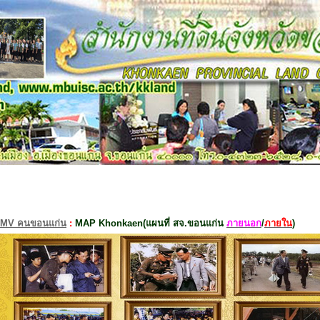
MV คนขอนแก่น
:
MAP Khonkaen(แผนที่ สจ.ขอนแก่น
ภายนอก
/
ภายใน
)