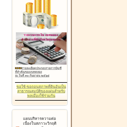
รายละเอียดประกอบรายการบัญชี
ที่สำคัญของงบทดลอง
ณ วันที่ ๓๐ กันยายน ๒๕๖๘
ขอใช้-ขอถอนสภาพที่ดินอันเป็น
สาธารณสมบัติของแผ่นสำหรับ
พลเมืองใช้ร่วมกัน
แผนบริหารความต่อ
เนื่องในสภาวะวิกฤติ