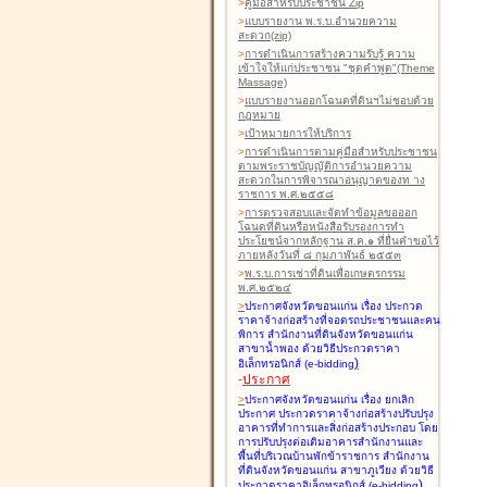
>
คู่มือสำหรับประชาชน Zip
>
แบบรายงาน พ.ร.บ.อำนวยความ
สะดวก(zip)
>
การดำเนินการสร้างความรับรู้ ความ
เข้าใจให้แก่ประชาชน "ชุดคำพูด"(Theme
Massage)
>
แบบรายงานออกโฉนดที่ดินฯไม่ชอบด้วย
กฎหมาย
>
เป้าหมายการให้บริการ
>
การดำเนินการตามคู่มือสำหรับประชาชน
ตามพระราชบัญญัติการอำนวยความ
สะดวกในการพิจารณาอนุญาตของท าง
ราชการ พ.ศ.๒๕๕๘
>
การตรวจสอบและจัดทำข้อมูลขอออก
โฉนดที่ดินหรือหนังสือรับรองการทำ
ประโยชน์จากหลักฐาน ส.ค.๑ ที่ยื่นคำขอไว้
ภายหลังวันที่ ๘ กุมภาพันธ์ ๒๕๕๓
>
พ.ร.บ.การเช่าที่ดินเพื่อเกษตรกรรม
พ.ศ.๒๕๒๔
>
ประกาศจังหวัดขอนแก่น เรื่อง ประกวด
ราคาจ้างก่อสร้างที่จอดรถประชาชนและคน
พิการ สำนักงานที่ดินจังหวัดขอนแก่น
สาขาน้ำพอง
ด้วยวิธีประกวดราคา
)
อิเล็กทรอนิกส์ (e-bidding
-
ประกาศ
>
ประกาศจังหวัดขอนแก่น เรื่อง ยกเลิก
ประกาศ ประกวดราคาจ้างก่อสร้างปรับปรุง
อาคารที่ทำการและสิ่งก่อสร้างประกอบ โดย
การปรับปรุงต่อเติมอาคารสำนักงานและ
พื้นที่บริเวณบ้านพักข้าราชการ สำนักงาน
ที่ดินจังหวัดขอนแก่น สาขาภูเวียง
ด้วยวิธี
)
ประกวดราคาอิเล็กทรอนิกส์ (e-bidding