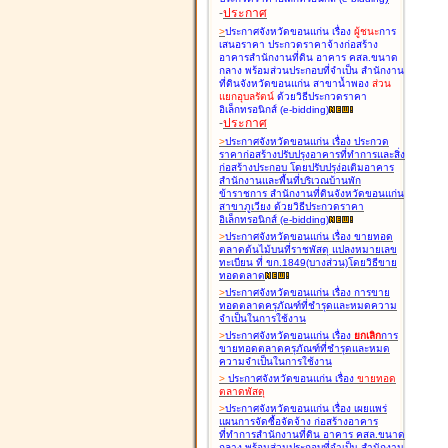
-
ประกาศ
>
ประกาศจังหวัดขอนแก่น เรื่อง
ผู้ชนะ
การ
เสนอราคา ประกวดราคาจ้างก่อสร้าง
อาคารสำนักงานที่ดิน อาคาร คสล.ขนาด
กลาง พร้อมส่วนประกอบที่จำเป็น สำนักงาน
ที่ดินจังหวัดขอนแก่น สาขาน้ำพอง
ส่วน
แยกอุบลรัตน์
ด้วยวิธีประกวดราคา
อิเล็กทรอนิกส์ (e-bidding
)
-
ประกาศ
>
ประกาศจังหวัดขอนแก่น เรื่อง
ประกวด
ราคาก่อสร้างปรับปรุงอาคารที่ทำการและสิ่ง
ก่อสร้างประกอบ โดยปรับปรุง่อเติมอาคาร
สำนักงานและพื้นที่บริเวณบ้านพัก
ข้าราชการ สำนักงานที่ดินจังหวัดขอนแก่น
สาขาภูเวียง ด้วยวิธีประกวดราคา
อิเล็กทรอนิกส์ (e-bidding
)
>
ประกาศจังหวัดขอนแก่น เรื่อง
ขายทอด
ตลาดต้นไม้บนที่ราชพัสดุ แปลงหมายเลข
ทะเบียน ที่ ขก.1849(บางส่วน)โดยวิธีขาย
ทอดตลาด
>
ประกาศจังหวัดขอนแก่น เรื่อง
การขาย
ทอดตลาดครุภัณฑ์ที่ชำรุดและหมดความ
จำเป็นในการใช้งาน
>
ประกาศจังหวัดขอนแก่น เรื่อง
ยกเลิก
การ
ขายทอดตลาดครุภัณฑ์ที่ชำรุดและหมด
ความจำเป็นในการใช้งาน
>
ประกาศจังหวัดขอนแก่น เรื่อง
ขายทอด
ตลาด
พัสดุ
>
ประกาศจังหวัดขอนแก่น เรื่อง
เผยแพร่
แผนการจัดซื้อจัดจ้าง ก่อสร้างอาคาร
ที่ทำการสำนักงานที่ดิน อาคาร คสล.ขนาด
กลาง พร้อมส่วนประกอบที่จำเป็น สำนักงาน