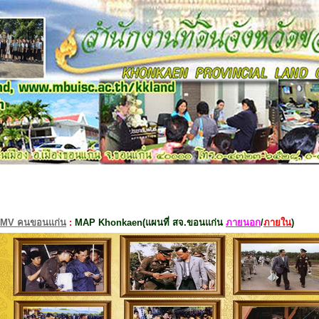
MV คนขอนแก่น
:
MAP Khonkaen(แผนที่ สจ.ขอนแก่น
ภายนอก
/
ภายใน
)