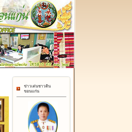
๑๗ กุมภาพันธ์ "วันคล้ายวันสถาปนากรมที่ดิน" ครบรอบ ๑๒๒ 
ข่าวเด่นชาวดิน
ขอนแก่น