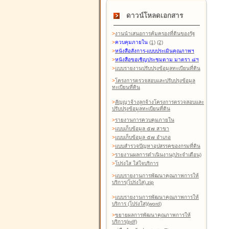
ดาวน์โหลดเอกสาร
>
งานนำเสนอการคุ้มครองที่ดินของรัฐ
>
ควบคุมภายใน
(1)
(2)
>
หนังสือสังการ-แบบประเมินคุณภาพฯ
>
หนังสือขอเชิญประชุมตาม มาตรา ๘ฯ
>
แบบรายงานปรับปรุงข้อมูลทะเบียนที่ดิน
>
โครงการตรวจสอบและปรับปรุงข้อมูล
ทะเบียนที่ดิน
>
สัญญาจ้างลูกจ้างโครงการตรวจสอบและ
ปรับปรุงข้อมูลทะเบียนที่ดิน
>
รายงานการควบคุมภายใน
>
แบบเก็บข้อมูล ๕๗ สาขา
>
แบบเก็บข้อมูล ๕๗ อำเภอ
>
แบบสำรวจปัญหาอุปสรรคของกรมที่ดิน
>
รายงานผลการดำเนินงาน(ประจำเดือน)
>
โปร่งใส ใส่ใจบริการ
>
แบบรายงานการพัฒนาคุณภาพการให้
บริการ(โปร่งใส).zip
>
แบบรายงานการพัฒนาคุณภาพการให้
บริการ (โปร่งใส)(word
)
>
ขยายผลการพัฒนาคุณภาพการให้
บริการ(pdf)