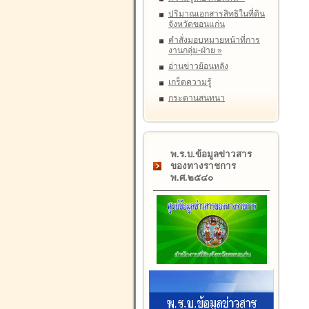
ปริมาณเอกสารสิทธิในที่ดิน
จังหวัดขอนแก่น
คำสั่งมอบหมายหน้าที่การ
งานกลุ่ม-ฝ่าย
»
อ่านข่าวย้อนหลัง
เกร็ดความรู้
กระดานสนทนา
พ.ร.บ.ข้อมูลข่าวสาร
ของทางราชการ
พ.ศ.๒๕๔๐