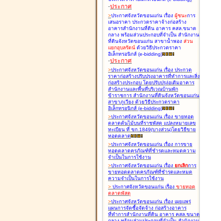
-
ประกาศ
>
ประกาศจังหวัดขอนแก่น เรื่อง
ผู้ชนะ
การ
เสนอราคา ประกวดราคาจ้างก่อสร้าง
อาคารสำนักงานที่ดิน อาคาร คสล.ขนาด
กลาง พร้อมส่วนประกอบที่จำเป็น สำนักงาน
ที่ดินจังหวัดขอนแก่น สาขาน้ำพอง
ส่วน
แยกอุบลรัตน์
ด้วยวิธีประกวดราคา
อิเล็กทรอนิกส์ (e-bidding
)
-
ประกาศ
>
ประกาศจังหวัดขอนแก่น เรื่อง
ประกวด
ราคาก่อสร้างปรับปรุงอาคารที่ทำการและสิ่ง
ก่อสร้างประกอบ โดยปรับปรุง่อเติมอาคาร
สำนักงานและพื้นที่บริเวณบ้านพัก
ข้าราชการ สำนักงานที่ดินจังหวัดขอนแก่น
สาขาภูเวียง ด้วยวิธีประกวดราคา
อิเล็กทรอนิกส์ (e-bidding
)
>
ประกาศจังหวัดขอนแก่น เรื่อง
ขายทอด
ตลาดต้นไม้บนที่ราชพัสดุ แปลงหมายเลข
ทะเบียน ที่ ขก.1849(บางส่วน)โดยวิธีขาย
ทอดตลาด
>
ประกาศจังหวัดขอนแก่น เรื่อง
การขาย
ทอดตลาดครุภัณฑ์ที่ชำรุดและหมดความ
จำเป็นในการใช้งาน
>
ประกาศจังหวัดขอนแก่น เรื่อง
ยกเลิก
การ
ขายทอดตลาดครุภัณฑ์ที่ชำรุดและหมด
ความจำเป็นในการใช้งาน
>
ประกาศจังหวัดขอนแก่น เรื่อง
ขายทอด
ตลาด
พัสดุ
>
ประกาศจังหวัดขอนแก่น เรื่อง
เผยแพร่
แผนการจัดซื้อจัดจ้าง ก่อสร้างอาคาร
ที่ทำการสำนักงานที่ดิน อาคาร คสล.ขนาด
กลาง พร้อมส่วนประกอบที่จำเป็น สำนักงาน