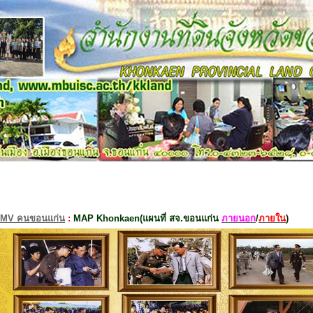
MV คนขอนแก่น
:
MAP Khonkaen(แผนที่ สจ.ขอนแก่น
ภายนอก
/
ภายใน
)