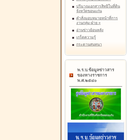
ปริมาณเอกสารสิทธิในที่ดิน
จังหวัดขอนแก่น
คำสั่งมอบหมายหน้าที่การ
งานกลุ่ม-ฝ่าย
»
อ่านข่าวย้อนหลัง
เกร็ดความรู้
กระดานสนทนา
พ.ร.บ.ข้อมูลข่าวสาร
ของทางราชการ
พ.ศ.๒๕๔๐