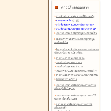
ดาวน์โหลดเอกสาร
>
งานนำเสนอการคุ้มครองที่ดินของรัฐ
>
ควบคุมภายใน
(1)
(2)
>
หนังสือสังการ-แบบประเมินคุณภาพฯ
>
หนังสือขอเชิญประชุมตาม มาตรา ๘ฯ
>
แบบรายงานปรับปรุงข้อมูลทะเบียนที่ดิน
>
โครงการตรวจสอบและปรับปรุงข้อมูล
ทะเบียนที่ดิน
>
สัญญาจ้างลูกจ้างโครงการตรวจสอบและ
ปรับปรุงข้อมูลทะเบียนที่ดิน
>
รายงานการควบคุมภายใน
>
แบบเก็บข้อมูล ๕๗ สาขา
>
แบบเก็บข้อมูล ๕๗ อำเภอ
>
แบบสำรวจปัญหาอุปสรรคของกรมที่ดิน
>
รายงานผลการดำเนินงาน(ประจำเดือน)
>
โปร่งใส ใส่ใจบริการ
>
แบบรายงานการพัฒนาคุณภาพการให้
บริการ(โปร่งใส).zip
>
แบบรายงานการพัฒนาคุณภาพการให้
บริการ (โปร่งใส)(word
)
>
ขยายผลการพัฒนาคุณภาพการให้
บริการ(pdf)