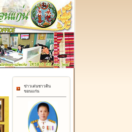
๑๗ กุมภาพันธ์ "วันคล้ายวันสถาปนากรมที่ดิน" ครบรอบ ๑๒๒ ปี
ข่าวเด่นชาวดิน
ขอนแก่น