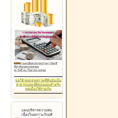
รายละเอียดประกอบรายการบัญชี
ที่สำคัญของงบทดลอง
ณ วันที่ ๓๐ กันยายน ๒๕๖๘
ขอใช้-ขอถอนสภาพที่ดินอันเป็น
สาธารณสมบัติของแผ่นสำหรับ
พลเมืองใช้ร่วมกัน
แผนบริหารความต่อ
เนื่องในสภาวะวิกฤติ