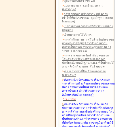
>
คู่มือสำหรับประชาชน Zip
>
แบบรายงาน พ.ร.บ.อำนวยความ
สะดวก(zip)
>
การดำเนินการสร้างความรับรู้ ความ
เข้าใจให้แก่ประชาชน "ชุดคำพูด"(Theme
Massage)
>
แบบรายงานออกโฉนดที่ดินฯไม่ชอบด้วย
กฎหมาย
>
เป้าหมายการให้บริการ
>
การดำเนินการตามคู่มือสำหรับประชาชน
ตามพระราชบัญญัติการอำนวยความ
สะดวกในการพิจารณาอนุญาตของท าง
ราชการ พ.ศ.๒๕๕๘
>
การตรวจสอบและจัดทำข้อมูลขอออก
โฉนดที่ดินหรือหนังสือรับรองการทำ
ประโยชน์จากหลักฐาน ส.ค.๑ ที่ยื่นคำขอไว้
ภายหลังวันที่ ๘ กุมภาพันธ์ ๒๕๕๓
>
พ.ร.บ.การเช่าที่ดินเพื่อเกษตรกรรม
พ.ศ.๒๕๒๔
>
ประกาศจังหวัดขอนแก่น เรื่อง ประกวด
ราคาจ้างก่อสร้างที่จอดรถประชาชนและคน
พิการ สำนักงานที่ดินจังหวัดขอนแก่น
สาขาน้ำพอง
ด้วยวิธีประกวดราคา
)
อิเล็กทรอนิกส์ (e-bidding
-
ประกาศ
>
ประกาศจังหวัดขอนแก่น เรื่อง ยกเลิก
ประกาศ ประกวดราคาจ้างก่อสร้างปรับปรุง
อาคารที่ทำการและสิ่งก่อสร้างประกอบ โดย
การปรับปรุงต่อเติมอาคารสำนักงานและ
พื้นที่บริเวณบ้านพักข้าราชการ สำนักงาน
ที่ดินจังหวัดขอนแก่น สาขาภูเวียง
ด้วยวิธี
)
ประกวดราคาอิเล็กทรอนิกส์ (e-bidding