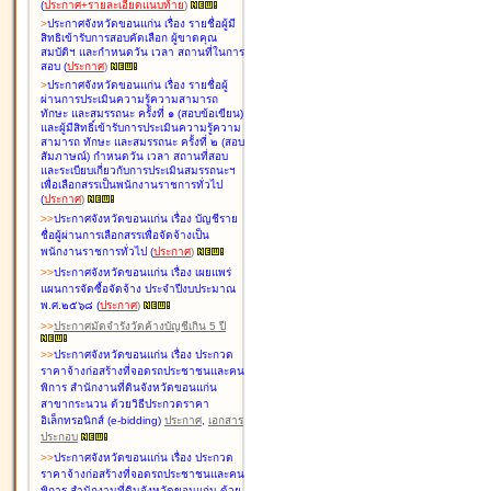
(
ประกาศ+รายละเอียดแนบท้าย
)
>
ประกาศจังหวัดขอนแก่น เรื่อง
รายชื่อผู้มี
สิทธิเข้ารับการสอบคัดเลือก ผู้ขาดคุณ
สมบัติฯ และกำหนดวัน เวลา สถานที่ในการ
สอบ
(
ประกาศ
)
>
ประกาศจังหวัดขอนแก่น เรื่อง
รายชื่อผู้
ผ่านการประเมินความรู้ความสามารถ
ทักษะ และสมรรถนะ ครั้งที่ ๑ (สอบข้อเขียน)
และผู้มีสิทธิ์เข้ารับการประเมินความรู้ความ
สามารถ ทักษะ และสมรรถนะ ครั้งที่ ๒ (สอบ
สัมภาษณ์) กำหนดวัน เวลา สถานที่สอบ
และระเบียบเกี่ยวกับการประเมินสมรรถนะฯ
เพื่อเลือกสรรเป็นพนักงานราชการทั่วไป
(
ประกาศ
)
>
>
ประกาศจังหวัดขอนแก่น เรื่อง
บัญชี
ราย
ชื่อผู้ผ่านการเลือกสรรเพื่อจัดจ้างเป็น
พนักงานราชการทั่วไป
(
ประกาศ
)
>
>
ประกาศจังหวัดขอนแก่น เรื่อง
เผยแพร่
แผนการจัดซื้อจัดจ้าง ประจำปีงบประมาณ
พ.ศ.๒๕๖๘
(
ประกาศ
)
>
>
ประกาศมัดจำรังวัดค้างบัญชีเกิน 5 ปี
>
>
ประกาศจังหวัดขอนแก่น เรื่อง ประกวด
ราคาจ้างก่อสร้างที่จอดรถประชาชนและคน
พิการ สำนักงานที่ดินจังหวัดขอนแก่น
สาขากระนวน ด้วยวิธีประกวดราคา
อิเล็กทรอนิกส์ (e-bidding)
ประกาศ
,
เอกสาร
ประกอบ
>
>
ประกาศจังหวัดขอนแก่น เรื่อง ประกวด
ราคาจ้างก่อสร้างที่จอดรถประชาชนและคน
พิการ สำนักงานที่ดินจังหวัดขอนแก่น ด้วย