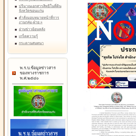
ปริมาณเอกสารสิทธิในที่ดิน
จังหวัดขอนแก่น
คำสั่งมอบหมายหน้าที่การ
งานกลุ่ม-ฝ่าย
»
อ่านข่าวย้อนหลัง
เกร็ดความรู้
กระดานสนทนา
พ.ร.บ.ข้อมูลข่าวสาร
ของทางราชการ
พ.ศ.๒๕๔๐