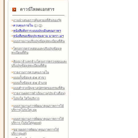
ดาวน์โหลดเอกสาร
>
งานนำเสนอการคุ้มครองที่ดินของรัฐ
>
ควบคุมภายใน
(1)
(2)
>
หนังสือสังการ-แบบประเมินคุณภาพฯ
>
หนังสือขอเชิญประชุมตาม มาตรา ๘ฯ
>
แบบรายงานปรับปรุงข้อมูลทะเบียนที่ดิน
>
โครงการตรวจสอบและปรับปรุงข้อมูล
ทะเบียนที่ดิน
>
สัญญาจ้างลูกจ้างโครงการตรวจสอบและ
ปรับปรุงข้อมูลทะเบียนที่ดิน
>
รายงานการควบคุมภายใน
>
แบบเก็บข้อมูล ๕๗ สาขา
>
แบบเก็บข้อมูล ๕๗ อำเภอ
>
แบบสำรวจปัญหาอุปสรรคของกรมที่ดิน
>
รายงานผลการดำเนินงาน(ประจำเดือน)
>
โปร่งใส ใส่ใจบริการ
>
แบบรายงานการพัฒนาคุณภาพการให้
บริการ(โปร่งใส).zip
>
แบบรายงานการพัฒนาคุณภาพการให้
บริการ (โปร่งใส)(word
)
>
ขยายผลการพัฒนาคุณภาพการให้
บริการ(pdf)