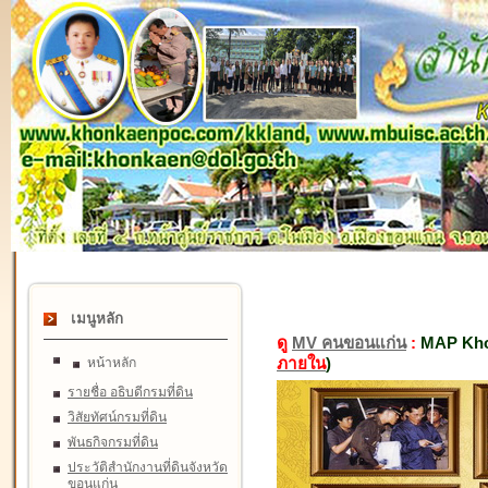
เมนูหลัก
ดู
MV คนขอนแก่น
:
MAP Kho
ภายใน
)
หน้าหลัก
รายชื่อ อธิบดีกรมที่ดิน
วิสัยทัศน์กรมที่ดิน
พันธกิจกรมที่ดิน
ประวัติสำนักงานที่ดินจังหวัด
ขอนแก่น