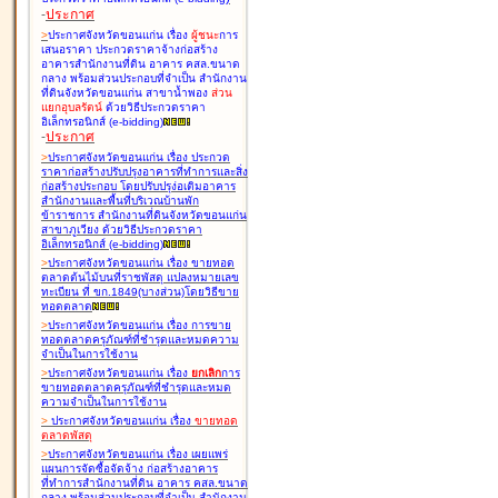
-
ประกาศ
>
ประกาศจังหวัดขอนแก่น เรื่อง
ผู้ชนะ
การ
เสนอราคา ประกวดราคาจ้างก่อสร้าง
อาคารสำนักงานที่ดิน อาคาร คสล.ขนาด
กลาง พร้อมส่วนประกอบที่จำเป็น สำนักงาน
ที่ดินจังหวัดขอนแก่น สาขาน้ำพอง
ส่วน
แยกอุบลรัตน์
ด้วยวิธีประกวดราคา
อิเล็กทรอนิกส์ (e-bidding
)
-
ประกาศ
>
ประกาศจังหวัดขอนแก่น เรื่อง
ประกวด
ราคาก่อสร้างปรับปรุงอาคารที่ทำการและสิ่ง
ก่อสร้างประกอบ โดยปรับปรุง่อเติมอาคาร
สำนักงานและพื้นที่บริเวณบ้านพัก
ข้าราชการ สำนักงานที่ดินจังหวัดขอนแก่น
สาขาภูเวียง ด้วยวิธีประกวดราคา
อิเล็กทรอนิกส์ (e-bidding
)
>
ประกาศจังหวัดขอนแก่น เรื่อง
ขายทอด
ตลาดต้นไม้บนที่ราชพัสดุ แปลงหมายเลข
ทะเบียน ที่ ขก.1849(บางส่วน)โดยวิธีขาย
ทอดตลาด
>
ประกาศจังหวัดขอนแก่น เรื่อง
การขาย
ทอดตลาดครุภัณฑ์ที่ชำรุดและหมดความ
จำเป็นในการใช้งาน
>
ประกาศจังหวัดขอนแก่น เรื่อง
ยกเลิก
การ
ขายทอดตลาดครุภัณฑ์ที่ชำรุดและหมด
ความจำเป็นในการใช้งาน
>
ประกาศจังหวัดขอนแก่น เรื่อง
ขายทอด
ตลาด
พัสดุ
>
ประกาศจังหวัดขอนแก่น เรื่อง
เผยแพร่
แผนการจัดซื้อจัดจ้าง ก่อสร้างอาคาร
ที่ทำการสำนักงานที่ดิน อาคาร คสล.ขนาด
กลาง พร้อมส่วนประกอบที่จำเป็น สำนักงาน