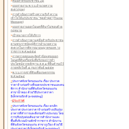
>
คู่มือสำหรับประชาชน Zip
>
แบบรายงาน พ.ร.บ.อำนวยความ
สะดวก(zip)
>
การดำเนินการสร้างความรับรู้ ความ
เข้าใจให้แก่ประชาชน "ชุดคำพูด"(Theme
Massage)
>
แบบรายงานออกโฉนดที่ดินฯไม่ชอบด้วย
กฎหมาย
>
เป้าหมายการให้บริการ
>
การดำเนินการตามคู่มือสำหรับประชาชน
ตามพระราชบัญญัติการอำนวยความ
สะดวกในการพิจารณาอนุญาตของท าง
ราชการ พ.ศ.๒๕๕๘
>
การตรวจสอบและจัดทำข้อมูลขอออก
โฉนดที่ดินหรือหนังสือรับรองการทำ
ประโยชน์จากหลักฐาน ส.ค.๑ ที่ยื่นคำขอไว้
ภายหลังวันที่ ๘ กุมภาพันธ์ ๒๕๕๓
>
พ.ร.บ.การเช่าที่ดินเพื่อเกษตรกรรม
พ.ศ.๒๕๒๔
>
ประกาศจังหวัดขอนแก่น เรื่อง ประกวด
ราคาจ้างก่อสร้างที่จอดรถประชาชนและคน
พิการ สำนักงานที่ดินจังหวัดขอนแก่น
สาขาน้ำพอง
ด้วยวิธีประกวดราคา
)
อิเล็กทรอนิกส์ (e-bidding
-
ประกาศ
>
ประกาศจังหวัดขอนแก่น เรื่อง ยกเลิก
ประกาศ ประกวดราคาจ้างก่อสร้างปรับปรุง
อาคารที่ทำการและสิ่งก่อสร้างประกอบ โดย
การปรับปรุงต่อเติมอาคารสำนักงานและ
พื้นที่บริเวณบ้านพักข้าราชการ สำนักงาน
ที่ดินจังหวัดขอนแก่น สาขาภูเวียง
ด้วยวิธี
)
ประกวดราคาอิเล็กทรอนิกส์ (e-bidding