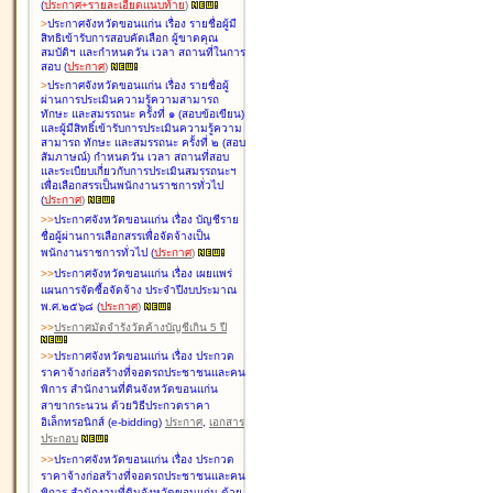
(
ประกาศ+รายละเอียดแนบท้าย
)
>
ประกาศจังหวัดขอนแก่น เรื่อง
รายชื่อผู้มี
สิทธิเข้ารับการสอบคัดเลือก ผู้ขาดคุณ
สมบัติฯ และกำหนดวัน เวลา สถานที่ในการ
สอบ
(
ประกาศ
)
>
ประกาศจังหวัดขอนแก่น เรื่อง
รายชื่อผู้
ผ่านการประเมินความรู้ความสามารถ
ทักษะ และสมรรถนะ ครั้งที่ ๑ (สอบข้อเขียน)
และผู้มีสิทธิ์เข้ารับการประเมินความรู้ความ
สามารถ ทักษะ และสมรรถนะ ครั้งที่ ๒ (สอบ
สัมภาษณ์) กำหนดวัน เวลา สถานที่สอบ
และระเบียบเกี่ยวกับการประเมินสมรรถนะฯ
เพื่อเลือกสรรเป็นพนักงานราชการทั่วไป
(
ประกาศ
)
>
>
ประกาศจังหวัดขอนแก่น เรื่อง
บัญชี
ราย
ชื่อผู้ผ่านการเลือกสรรเพื่อจัดจ้างเป็น
พนักงานราชการทั่วไป
(
ประกาศ
)
>
>
ประกาศจังหวัดขอนแก่น เรื่อง
เผยแพร่
แผนการจัดซื้อจัดจ้าง ประจำปีงบประมาณ
พ.ศ.๒๕๖๘
(
ประกาศ
)
>
>
ประกาศมัดจำรังวัดค้างบัญชีเกิน 5 ปี
>
>
ประกาศจังหวัดขอนแก่น เรื่อง ประกวด
ราคาจ้างก่อสร้างที่จอดรถประชาชนและคน
พิการ สำนักงานที่ดินจังหวัดขอนแก่น
สาขากระนวน ด้วยวิธีประกวดราคา
อิเล็กทรอนิกส์ (e-bidding)
ประกาศ
,
เอกสาร
ประกอบ
>
>
ประกาศจังหวัดขอนแก่น เรื่อง ประกวด
ราคาจ้างก่อสร้างที่จอดรถประชาชนและคน
พิการ สำนักงานที่ดินจังหวัดขอนแก่น ด้วย