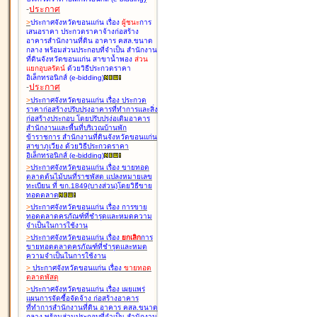
-
ประกาศ
>
ประกาศจังหวัดขอนแก่น เรื่อง
ผู้ชนะ
การ
เสนอราคา ประกวดราคาจ้างก่อสร้าง
อาคารสำนักงานที่ดิน อาคาร คสล.ขนาด
กลาง พร้อมส่วนประกอบที่จำเป็น สำนักงาน
ที่ดินจังหวัดขอนแก่น สาขาน้ำพอง
ส่วน
แยกอุบลรัตน์
ด้วยวิธีประกวดราคา
อิเล็กทรอนิกส์ (e-bidding
)
-
ประกาศ
>
ประกาศจังหวัดขอนแก่น เรื่อง
ประกวด
ราคาก่อสร้างปรับปรุงอาคารที่ทำการและสิ่ง
ก่อสร้างประกอบ โดยปรับปรุง่อเติมอาคาร
สำนักงานและพื้นที่บริเวณบ้านพัก
ข้าราชการ สำนักงานที่ดินจังหวัดขอนแก่น
สาขาภูเวียง ด้วยวิธีประกวดราคา
อิเล็กทรอนิกส์ (e-bidding
)
>
ประกาศจังหวัดขอนแก่น เรื่อง
ขายทอด
ตลาดต้นไม้บนที่ราชพัสดุ แปลงหมายเลข
ทะเบียน ที่ ขก.1849(บางส่วน)โดยวิธีขาย
ทอดตลาด
>
ประกาศจังหวัดขอนแก่น เรื่อง
การขาย
ทอดตลาดครุภัณฑ์ที่ชำรุดและหมดความ
จำเป็นในการใช้งาน
>
ประกาศจังหวัดขอนแก่น เรื่อง
ยกเลิก
การ
ขายทอดตลาดครุภัณฑ์ที่ชำรุดและหมด
ความจำเป็นในการใช้งาน
>
ประกาศจังหวัดขอนแก่น เรื่อง
ขายทอด
ตลาด
พัสดุ
>
ประกาศจังหวัดขอนแก่น เรื่อง
เผยแพร่
แผนการจัดซื้อจัดจ้าง ก่อสร้างอาคาร
ที่ทำการสำนักงานที่ดิน อาคาร คสล.ขนาด
กลาง พร้อมส่วนประกอบที่จำเป็น สำนักงาน