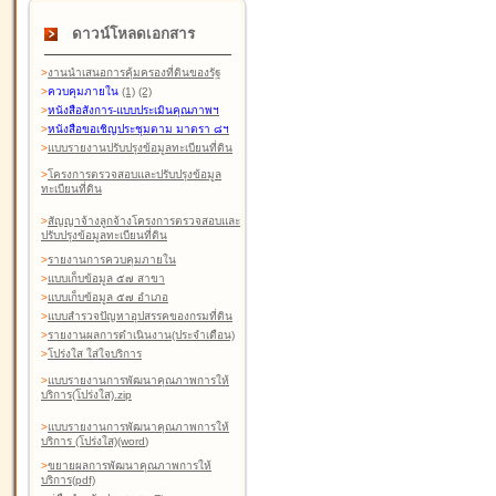
ดาวน์โหลดเอกสาร
>
งานนำเสนอการคุ้มครองที่ดินของรัฐ
>
ควบคุมภายใน
(1)
(2)
>
หนังสือสังการ-แบบประเมินคุณภาพฯ
>
หนังสือขอเชิญประชุมตาม มาตรา ๘ฯ
>
แบบรายงานปรับปรุงข้อมูลทะเบียนที่ดิน
>
โครงการตรวจสอบและปรับปรุงข้อมูล
ทะเบียนที่ดิน
>
สัญญาจ้างลูกจ้างโครงการตรวจสอบและ
ปรับปรุงข้อมูลทะเบียนที่ดิน
>
รายงานการควบคุมภายใน
>
แบบเก็บข้อมูล ๕๗ สาขา
>
แบบเก็บข้อมูล ๕๗ อำเภอ
>
แบบสำรวจปัญหาอุปสรรคของกรมที่ดิน
>
รายงานผลการดำเนินงาน(ประจำเดือน)
>
โปร่งใส ใส่ใจบริการ
>
แบบรายงานการพัฒนาคุณภาพการให้
บริการ(โปร่งใส).zip
>
แบบรายงานการพัฒนาคุณภาพการให้
บริการ (โปร่งใส)(word
)
>
ขยายผลการพัฒนาคุณภาพการให้
บริการ(pdf)