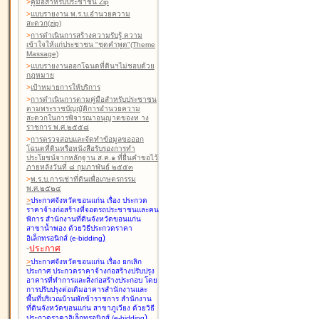
>
คู่มือสำหรับประชาชน Zip
>
แบบรายงาน พ.ร.บ.อำนวยความ
สะดวก(zip)
>
การดำเนินการสร้างความรับรู้ ความ
เข้าใจให้แก่ประชาชน "ชุดคำพูด"(Theme
Massage)
>
แบบรายงานออกโฉนดที่ดินฯไม่ชอบด้วย
กฎหมาย
>
เป้าหมายการให้บริการ
>
การดำเนินการตามคู่มือสำหรับประชาชน
ตามพระราชบัญญัติการอำนวยความ
สะดวกในการพิจารณาอนุญาตของท าง
ราชการ พ.ศ.๒๕๕๘
>
การตรวจสอบและจัดทำข้อมูลขอออก
โฉนดที่ดินหรือหนังสือรับรองการทำ
ประโยชน์จากหลักฐาน ส.ค.๑ ที่ยื่นคำขอไว้
ภายหลังวันที่ ๘ กุมภาพันธ์ ๒๕๕๓
>
พ.ร.บ.การเช่าที่ดินเพื่อเกษตรกรรม
พ.ศ.๒๕๒๔
>
ประกาศจังหวัดขอนแก่น เรื่อง ประกวด
ราคาจ้างก่อสร้างที่จอดรถประชาชนและคน
พิการ สำนักงานที่ดินจังหวัดขอนแก่น
สาขาน้ำพอง
ด้วยวิธีประกวดราคา
)
อิเล็กทรอนิกส์ (e-bidding
-
ประกาศ
>
ประกาศจังหวัดขอนแก่น เรื่อง ยกเลิก
ประกาศ ประกวดราคาจ้างก่อสร้างปรับปรุง
อาคารที่ทำการและสิ่งก่อสร้างประกอบ โดย
การปรับปรุงต่อเติมอาคารสำนักงานและ
พื้นที่บริเวณบ้านพักข้าราชการ สำนักงาน
ที่ดินจังหวัดขอนแก่น สาขาภูเวียง
ด้วยวิธี
)
ประกวดราคาอิเล็กทรอนิกส์ (e-bidding