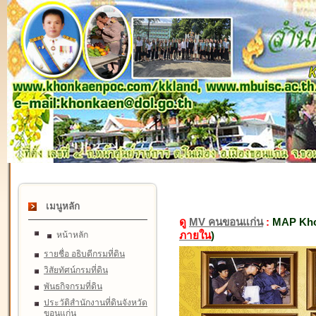
เมนูหลัก
ดู
MV คนขอนแก่น
:
MAP Kho
ภายใน
)
หน้าหลัก
รายชื่อ อธิบดีกรมที่ดิน
วิสัยทัศน์กรมที่ดิน
พันธกิจกรมที่ดิน
ประวัติสำนักงานที่ดินจังหวัด
ขอนแก่น