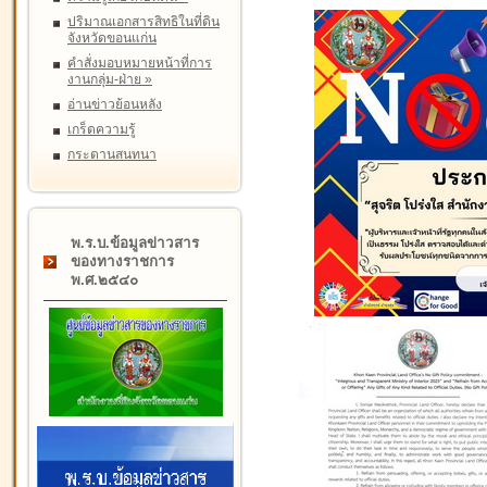
ปริมาณเอกสารสิทธิในที่ดิน
จังหวัดขอนแก่น
คำสั่งมอบหมายหน้าที่การ
งานกลุ่ม-ฝ่าย
»
อ่านข่าวย้อนหลัง
เกร็ดความรู้
กระดานสนทนา
พ.ร.บ.ข้อมูลข่าวสาร
ของทางราชการ
พ.ศ.๒๕๔๐