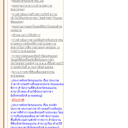
>
คู่มือสำหรับประชาชน Zip
>
แบบรายงาน พ.ร.บ.อำนวยความ
สะดวก(zip)
>
การดำเนินการสร้างความรับรู้ ความ
เข้าใจให้แก่ประชาชน "ชุดคำพูด"(Theme
Massage)
>
แบบรายงานออกโฉนดที่ดินฯไม่ชอบด้วย
กฎหมาย
>
เป้าหมายการให้บริการ
>
การดำเนินการตามคู่มือสำหรับประชาชน
ตามพระราชบัญญัติการอำนวยความ
สะดวกในการพิจารณาอนุญาตของท าง
ราชการ พ.ศ.๒๕๕๘
>
การตรวจสอบและจัดทำข้อมูลขอออก
โฉนดที่ดินหรือหนังสือรับรองการทำ
ประโยชน์จากหลักฐาน ส.ค.๑ ที่ยื่นคำขอไว้
ภายหลังวันที่ ๘ กุมภาพันธ์ ๒๕๕๓
>
พ.ร.บ.การเช่าที่ดินเพื่อเกษตรกรรม
พ.ศ.๒๕๒๔
>
ประกาศจังหวัดขอนแก่น เรื่อง ประกวด
ราคาจ้างก่อสร้างที่จอดรถประชาชนและคน
พิการ สำนักงานที่ดินจังหวัดขอนแก่น
สาขาน้ำพอง
ด้วยวิธีประกวดราคา
)
อิเล็กทรอนิกส์ (e-bidding
-
ประกาศ
>
ประกาศจังหวัดขอนแก่น เรื่อง ยกเลิก
ประกาศ ประกวดราคาจ้างก่อสร้างปรับปรุง
อาคารที่ทำการและสิ่งก่อสร้างประกอบ โดย
การปรับปรุงต่อเติมอาคารสำนักงานและ
พื้นที่บริเวณบ้านพักข้าราชการ สำนักงาน
ที่ดินจังหวัดขอนแก่น สาขาภูเวียง
ด้วยวิธี
)
ประกวดราคาอิเล็กทรอนิกส์ (e-bidding