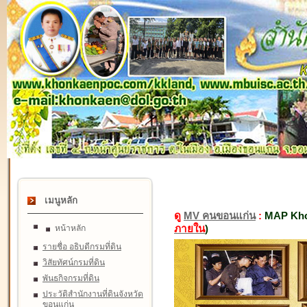
เมนูหลัก
ดู
MV คนขอนแก่น
:
MAP Kho
ภายใน
)
หน้าหลัก
รายชื่อ อธิบดีกรมที่ดิน
วิสัยทัศน์กรมที่ดิน
พันธกิจกรมที่ดิน
ประวัติสำนักงานที่ดินจังหวัด
ขอนแก่น