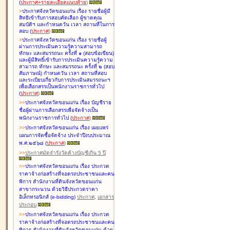
(
ประกาศ+รายละเอียดแนบท้าย
)
>
ประกาศจังหวัดขอนแก่น เรื่อง
รายชื่อผู้มี
สิทธิเข้ารับการสอบคัดเลือก ผู้ขาดคุณ
สมบัติฯ และกำหนดวัน เวลา สถานที่ในการ
สอบ
(
ประกาศ
)
>
ประกาศจังหวัดขอนแก่น เรื่อง
รายชื่อผู้
ผ่านการประเมินความรู้ความสามารถ
ทักษะ และสมรรถนะ ครั้งที่ ๑ (สอบข้อเขียน)
และผู้มีสิทธิ์เข้ารับการประเมินความรู้ความ
สามารถ ทักษะ และสมรรถนะ ครั้งที่ ๒ (สอบ
สัมภาษณ์) กำหนดวัน เวลา สถานที่สอบ
และระเบียบเกี่ยวกับการประเมินสมรรถนะฯ
เพื่อเลือกสรรเป็นพนักงานราชการทั่วไป
(
ประกาศ
)
>
>
ประกาศจังหวัดขอนแก่น เรื่อง
บัญชี
ราย
ชื่อผู้ผ่านการเลือกสรรเพื่อจัดจ้างเป็น
พนักงานราชการทั่วไป
(
ประกาศ
)
>
>
ประกาศจังหวัดขอนแก่น เรื่อง
เผยแพร่
แผนการจัดซื้อจัดจ้าง ประจำปีงบประมาณ
พ.ศ.๒๕๖๘
(
ประกาศ
)
>
>
ประกาศมัดจำรังวัดค้างบัญชีเกิน 5 ปี
>
>
ประกาศจังหวัดขอนแก่น เรื่อง ประกวด
ราคาจ้างก่อสร้างที่จอดรถประชาชนและคน
พิการ สำนักงานที่ดินจังหวัดขอนแก่น
สาขากระนวน ด้วยวิธีประกวดราคา
อิเล็กทรอนิกส์ (e-bidding)
ประกาศ
,
เอกสาร
ประกอบ
>
>
ประกาศจังหวัดขอนแก่น เรื่อง ประกวด
ราคาจ้างก่อสร้างที่จอดรถประชาชนและคน
พิการ สำนักงานที่ดินจังหวัดขอนแก่น ด้วย