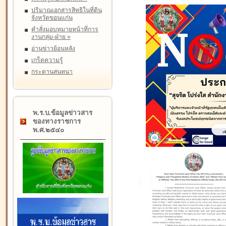
ปริมาณเอกสารสิทธิในที่ดิน
จังหวัดขอนแก่น
คำสั่งมอบหมายหน้าที่การ
งานกลุ่ม-ฝ่าย
»
อ่านข่าวย้อนหลัง
เกร็ดความรู้
กระดานสนทนา
พ.ร.บ.ข้อมูลข่าวสาร
ของทางราชการ
พ.ศ.๒๕๔๐