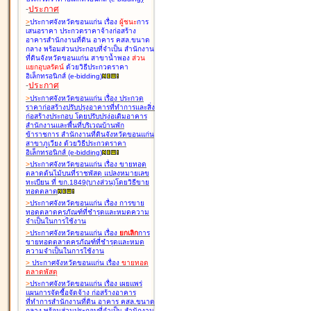
-
ประกาศ
>
ประกาศจังหวัดขอนแก่น เรื่อง
ผู้ชนะ
การ
เสนอราคา ประกวดราคาจ้างก่อสร้าง
อาคารสำนักงานที่ดิน อาคาร คสล.ขนาด
กลาง พร้อมส่วนประกอบที่จำเป็น สำนักงาน
ที่ดินจังหวัดขอนแก่น สาขาน้ำพอง
ส่วน
แยกอุบลรัตน์
ด้วยวิธีประกวดราคา
อิเล็กทรอนิกส์ (e-bidding
)
-
ประกาศ
>
ประกาศจังหวัดขอนแก่น เรื่อง
ประกวด
ราคาก่อสร้างปรับปรุงอาคารที่ทำการและสิ่ง
ก่อสร้างประกอบ โดยปรับปรุง่อเติมอาคาร
สำนักงานและพื้นที่บริเวณบ้านพัก
ข้าราชการ สำนักงานที่ดินจังหวัดขอนแก่น
สาขาภูเวียง ด้วยวิธีประกวดราคา
อิเล็กทรอนิกส์ (e-bidding
)
>
ประกาศจังหวัดขอนแก่น เรื่อง
ขายทอด
ตลาดต้นไม้บนที่ราชพัสดุ แปลงหมายเลข
ทะเบียน ที่ ขก.1849(บางส่วน)โดยวิธีขาย
ทอดตลาด
>
ประกาศจังหวัดขอนแก่น เรื่อง
การขาย
ทอดตลาดครุภัณฑ์ที่ชำรุดและหมดความ
จำเป็นในการใช้งาน
>
ประกาศจังหวัดขอนแก่น เรื่อง
ยกเลิก
การ
ขายทอดตลาดครุภัณฑ์ที่ชำรุดและหมด
ความจำเป็นในการใช้งาน
>
ประกาศจังหวัดขอนแก่น เรื่อง
ขายทอด
ตลาด
พัสดุ
>
ประกาศจังหวัดขอนแก่น เรื่อง
เผยแพร่
แผนการจัดซื้อจัดจ้าง ก่อสร้างอาคาร
ที่ทำการสำนักงานที่ดิน อาคาร คสล.ขนาด
กลาง พร้อมส่วนประกอบที่จำเป็น สำนักงาน