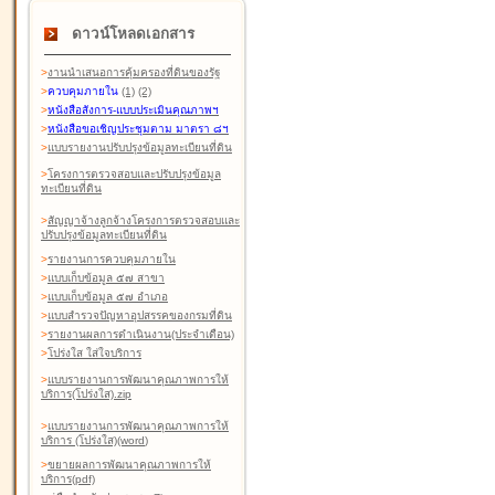
ดาวน์โหลดเอกสาร
>
งานนำเสนอการคุ้มครองที่ดินของรัฐ
>
ควบคุมภายใน
(1)
(2)
>
หนังสือสังการ-แบบประเมินคุณภาพฯ
>
หนังสือขอเชิญประชุมตาม มาตรา ๘ฯ
>
แบบรายงานปรับปรุงข้อมูลทะเบียนที่ดิน
>
โครงการตรวจสอบและปรับปรุงข้อมูล
ทะเบียนที่ดิน
>
สัญญาจ้างลูกจ้างโครงการตรวจสอบและ
ปรับปรุงข้อมูลทะเบียนที่ดิน
>
รายงานการควบคุมภายใน
>
แบบเก็บข้อมูล ๕๗ สาขา
>
แบบเก็บข้อมูล ๕๗ อำเภอ
>
แบบสำรวจปัญหาอุปสรรคของกรมที่ดิน
>
รายงานผลการดำเนินงาน(ประจำเดือน)
>
โปร่งใส ใส่ใจบริการ
>
แบบรายงานการพัฒนาคุณภาพการให้
บริการ(โปร่งใส).zip
>
แบบรายงานการพัฒนาคุณภาพการให้
บริการ (โปร่งใส)(word
)
>
ขยายผลการพัฒนาคุณภาพการให้
บริการ(pdf)