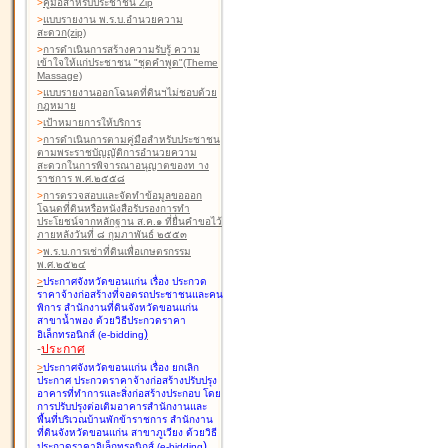
>
คู่มือสำหรับประชาชน Zip
>
แบบรายงาน พ.ร.บ.อำนวยความ
สะดวก(zip)
>
การดำเนินการสร้างความรับรู้ ความ
เข้าใจให้แก่ประชาชน "ชุดคำพูด"(Theme
Massage)
>
แบบรายงานออกโฉนดที่ดินฯไม่ชอบด้วย
กฎหมาย
>
เป้าหมายการให้บริการ
>
การดำเนินการตามคู่มือสำหรับประชาชน
ตามพระราชบัญญัติการอำนวยความ
สะดวกในการพิจารณาอนุญาตของท าง
ราชการ พ.ศ.๒๕๕๘
>
การตรวจสอบและจัดทำข้อมูลขอออก
โฉนดที่ดินหรือหนังสือรับรองการทำ
ประโยชน์จากหลักฐาน ส.ค.๑ ที่ยื่นคำขอไว้
ภายหลังวันที่ ๘ กุมภาพันธ์ ๒๕๕๓
>
พ.ร.บ.การเช่าที่ดินเพื่อเกษตรกรรม
พ.ศ.๒๕๒๔
>
ประกาศจังหวัดขอนแก่น เรื่อง ประกวด
ราคาจ้างก่อสร้างที่จอดรถประชาชนและคน
พิการ สำนักงานที่ดินจังหวัดขอนแก่น
สาขาน้ำพอง
ด้วยวิธีประกวดราคา
)
อิเล็กทรอนิกส์ (e-bidding
-
ประกาศ
>
ประกาศจังหวัดขอนแก่น เรื่อง ยกเลิก
ประกาศ ประกวดราคาจ้างก่อสร้างปรับปรุง
อาคารที่ทำการและสิ่งก่อสร้างประกอบ โดย
การปรับปรุงต่อเติมอาคารสำนักงานและ
พื้นที่บริเวณบ้านพักข้าราชการ สำนักงาน
ที่ดินจังหวัดขอนแก่น สาขาภูเวียง
ด้วยวิธี
)
ประกวดราคาอิเล็กทรอนิกส์ (e-bidding