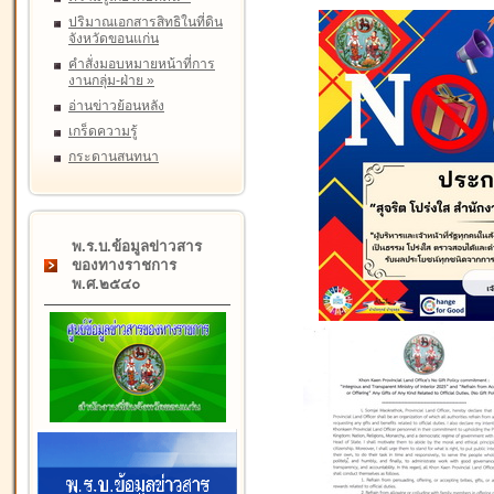
ปริมาณเอกสารสิทธิในที่ดิน
จังหวัดขอนแก่น
คำสั่งมอบหมายหน้าที่การ
งานกลุ่ม-ฝ่าย
»
อ่านข่าวย้อนหลัง
เกร็ดความรู้
กระดานสนทนา
พ.ร.บ.ข้อมูลข่าวสาร
ของทางราชการ
พ.ศ.๒๕๔๐