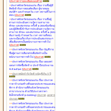
(
ประกาศ+รายละเอียดแนบท้าย
)
>
ประกาศจังหวัดขอนแก่น เรื่อง
รายชื่อผู้มี
สิทธิเข้ารับการสอบคัดเลือก ผู้ขาดคุณ
สมบัติฯ และกำหนดวัน เวลา สถานที่ในการ
สอบ
(
ประกาศ
)
>
ประกาศจังหวัดขอนแก่น เรื่อง
รายชื่อผู้
ผ่านการประเมินความรู้ความสามารถ
ทักษะ และสมรรถนะ ครั้งที่ ๑ (สอบข้อเขียน)
และผู้มีสิทธิ์เข้ารับการประเมินความรู้ความ
สามารถ ทักษะ และสมรรถนะ ครั้งที่ ๒ (สอบ
สัมภาษณ์) กำหนดวัน เวลา สถานที่สอบ
และระเบียบเกี่ยวกับการประเมินสมรรถนะฯ
เพื่อเลือกสรรเป็นพนักงานราชการทั่วไป
(
ประกาศ
)
>
>
ประกาศจังหวัดขอนแก่น เรื่อง
บัญชี
ราย
ชื่อผู้ผ่านการเลือกสรรเพื่อจัดจ้างเป็น
พนักงานราชการทั่วไป
(
ประกาศ
)
>
>
ประกาศจังหวัดขอนแก่น เรื่อง
เผยแพร่
แผนการจัดซื้อจัดจ้าง ประจำปีงบประมาณ
พ.ศ.๒๕๖๘
(
ประกาศ
)
>
>
ประกาศมัดจำรังวัดค้างบัญชีเกิน 5 ปี
>
>
ประกาศจังหวัดขอนแก่น เรื่อง ประกวด
ราคาจ้างก่อสร้างที่จอดรถประชาชนและคน
พิการ สำนักงานที่ดินจังหวัดขอนแก่น
สาขากระนวน ด้วยวิธีประกวดราคา
อิเล็กทรอนิกส์ (e-bidding)
ประกาศ
,
เอกสาร
ประกอบ
>
>
ประกาศจังหวัดขอนแก่น เรื่อง ประกวด
ราคาจ้างก่อสร้างที่จอดรถประชาชนและคน
พิการ สำนักงานที่ดินจังหวัดขอนแก่น ด้วย