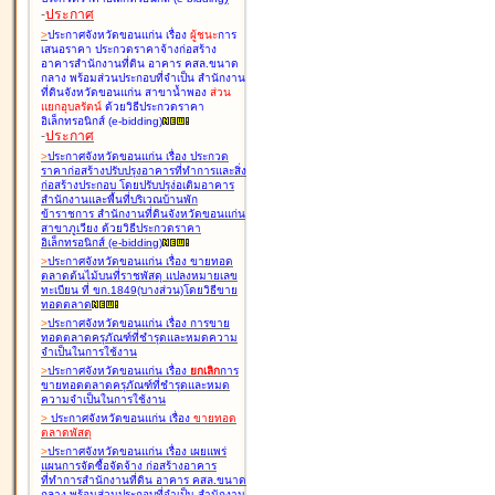
-
ประกาศ
>
ประกาศจังหวัดขอนแก่น เรื่อง
ผู้ชนะ
การ
เสนอราคา ประกวดราคาจ้างก่อสร้าง
อาคารสำนักงานที่ดิน อาคาร คสล.ขนาด
กลาง พร้อมส่วนประกอบที่จำเป็น สำนักงาน
ที่ดินจังหวัดขอนแก่น สาขาน้ำพอง
ส่วน
แยกอุบลรัตน์
ด้วยวิธีประกวดราคา
อิเล็กทรอนิกส์ (e-bidding
)
-
ประกาศ
>
ประกาศจังหวัดขอนแก่น เรื่อง
ประกวด
ราคาก่อสร้างปรับปรุงอาคารที่ทำการและสิ่ง
ก่อสร้างประกอบ โดยปรับปรุง่อเติมอาคาร
สำนักงานและพื้นที่บริเวณบ้านพัก
ข้าราชการ สำนักงานที่ดินจังหวัดขอนแก่น
สาขาภูเวียง ด้วยวิธีประกวดราคา
อิเล็กทรอนิกส์ (e-bidding
)
>
ประกาศจังหวัดขอนแก่น เรื่อง
ขายทอด
ตลาดต้นไม้บนที่ราชพัสดุ แปลงหมายเลข
ทะเบียน ที่ ขก.1849(บางส่วน)โดยวิธีขาย
ทอดตลาด
>
ประกาศจังหวัดขอนแก่น เรื่อง
การขาย
ทอดตลาดครุภัณฑ์ที่ชำรุดและหมดความ
จำเป็นในการใช้งาน
>
ประกาศจังหวัดขอนแก่น เรื่อง
ยกเลิก
การ
ขายทอดตลาดครุภัณฑ์ที่ชำรุดและหมด
ความจำเป็นในการใช้งาน
>
ประกาศจังหวัดขอนแก่น เรื่อง
ขายทอด
ตลาด
พัสดุ
>
ประกาศจังหวัดขอนแก่น เรื่อง
เผยแพร่
แผนการจัดซื้อจัดจ้าง ก่อสร้างอาคาร
ที่ทำการสำนักงานที่ดิน อาคาร คสล.ขนาด
กลาง พร้อมส่วนประกอบที่จำเป็น สำนักงาน