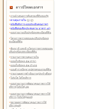
ดาวน์โหลดเอกสาร
>
งานนำเสนอการคุ้มครองที่ดินของรัฐ
>
ควบคุมภายใน
(1)
(2)
>
หนังสือสังการ-แบบประเมินคุณภาพฯ
>
หนังสือขอเชิญประชุมตาม มาตรา ๘ฯ
>
แบบรายงานปรับปรุงข้อมูลทะเบียนที่ดิน
>
โครงการตรวจสอบและปรับปรุงข้อมูล
ทะเบียนที่ดิน
>
สัญญาจ้างลูกจ้างโครงการตรวจสอบและ
ปรับปรุงข้อมูลทะเบียนที่ดิน
>
รายงานการควบคุมภายใน
>
แบบเก็บข้อมูล ๕๗ สาขา
>
แบบเก็บข้อมูล ๕๗ อำเภอ
>
แบบสำรวจปัญหาอุปสรรคของกรมที่ดิน
>
รายงานผลการดำเนินงาน(ประจำเดือน)
>
โปร่งใส ใส่ใจบริการ
>
แบบรายงานการพัฒนาคุณภาพการให้
บริการ(โปร่งใส).zip
>
แบบรายงานการพัฒนาคุณภาพการให้
บริการ (โปร่งใส)(word
)
>
ขยายผลการพัฒนาคุณภาพการให้
บริการ(pdf)