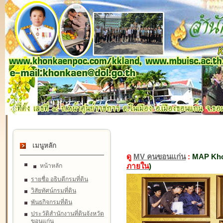
เมนูหลัก
ดู
MV คนขอนแก่น
:
MAP Kho
ภายใน
)
หน้าหลัก
รายชื่อ อธิบดีกรมที่ดิน
วิสัยทัศน์กรมที่ดิน
พันธกิจกรมที่ดิน
ประวัติสำนักงานที่ดินจังหวัด
ขอนแก่น