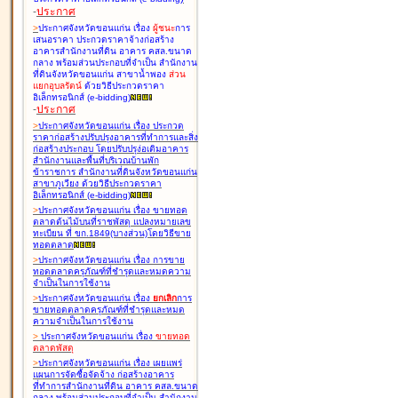
-
ประกาศ
>
ประกาศจังหวัดขอนแก่น เรื่อง
ผู้ชนะ
การ
เสนอราคา ประกวดราคาจ้างก่อสร้าง
อาคารสำนักงานที่ดิน อาคาร คสล.ขนาด
กลาง พร้อมส่วนประกอบที่จำเป็น สำนักงาน
ที่ดินจังหวัดขอนแก่น สาขาน้ำพอง
ส่วน
แยกอุบลรัตน์
ด้วยวิธีประกวดราคา
อิเล็กทรอนิกส์ (e-bidding
)
-
ประกาศ
>
ประกาศจังหวัดขอนแก่น เรื่อง
ประกวด
ราคาก่อสร้างปรับปรุงอาคารที่ทำการและสิ่ง
ก่อสร้างประกอบ โดยปรับปรุง่อเติมอาคาร
สำนักงานและพื้นที่บริเวณบ้านพัก
ข้าราชการ สำนักงานที่ดินจังหวัดขอนแก่น
สาขาภูเวียง ด้วยวิธีประกวดราคา
อิเล็กทรอนิกส์ (e-bidding
)
>
ประกาศจังหวัดขอนแก่น เรื่อง
ขายทอด
ตลาดต้นไม้บนที่ราชพัสดุ แปลงหมายเลข
ทะเบียน ที่ ขก.1849(บางส่วน)โดยวิธีขาย
ทอดตลาด
>
ประกาศจังหวัดขอนแก่น เรื่อง
การขาย
ทอดตลาดครุภัณฑ์ที่ชำรุดและหมดความ
จำเป็นในการใช้งาน
>
ประกาศจังหวัดขอนแก่น เรื่อง
ยกเลิก
การ
ขายทอดตลาดครุภัณฑ์ที่ชำรุดและหมด
ความจำเป็นในการใช้งาน
>
ประกาศจังหวัดขอนแก่น เรื่อง
ขายทอด
ตลาด
พัสดุ
>
ประกาศจังหวัดขอนแก่น เรื่อง
เผยแพร่
แผนการจัดซื้อจัดจ้าง ก่อสร้างอาคาร
ที่ทำการสำนักงานที่ดิน อาคาร คสล.ขนาด
กลาง พร้อมส่วนประกอบที่จำเป็น สำนักงาน