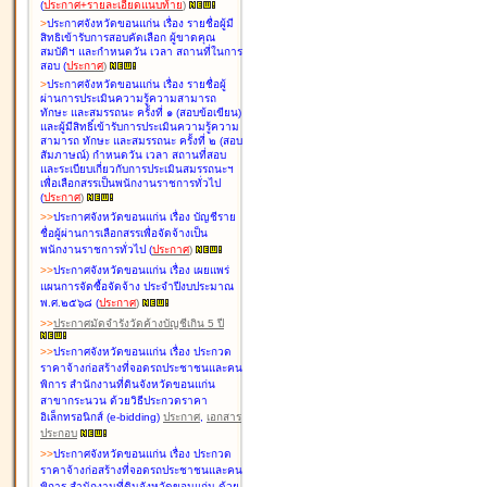
(
ประกาศ+รายละเอียดแนบท้าย
)
>
ประกาศจังหวัดขอนแก่น เรื่อง
รายชื่อผู้มี
สิทธิเข้ารับการสอบคัดเลือก ผู้ขาดคุณ
สมบัติฯ และกำหนดวัน เวลา สถานที่ในการ
สอบ
(
ประกาศ
)
>
ประกาศจังหวัดขอนแก่น เรื่อง
รายชื่อผู้
ผ่านการประเมินความรู้ความสามารถ
ทักษะ และสมรรถนะ ครั้งที่ ๑ (สอบข้อเขียน)
และผู้มีสิทธิ์เข้ารับการประเมินความรู้ความ
สามารถ ทักษะ และสมรรถนะ ครั้งที่ ๒ (สอบ
สัมภาษณ์) กำหนดวัน เวลา สถานที่สอบ
และระเบียบเกี่ยวกับการประเมินสมรรถนะฯ
เพื่อเลือกสรรเป็นพนักงานราชการทั่วไป
(
ประกาศ
)
>
>
ประกาศจังหวัดขอนแก่น เรื่อง
บัญชี
ราย
ชื่อผู้ผ่านการเลือกสรรเพื่อจัดจ้างเป็น
พนักงานราชการทั่วไป
(
ประกาศ
)
>
>
ประกาศจังหวัดขอนแก่น เรื่อง
เผยแพร่
แผนการจัดซื้อจัดจ้าง ประจำปีงบประมาณ
พ.ศ.๒๕๖๘
(
ประกาศ
)
>
>
ประกาศมัดจำรังวัดค้างบัญชีเกิน 5 ปี
>
>
ประกาศจังหวัดขอนแก่น เรื่อง ประกวด
ราคาจ้างก่อสร้างที่จอดรถประชาชนและคน
พิการ สำนักงานที่ดินจังหวัดขอนแก่น
สาขากระนวน ด้วยวิธีประกวดราคา
อิเล็กทรอนิกส์ (e-bidding)
ประกาศ
,
เอกสาร
ประกอบ
>
>
ประกาศจังหวัดขอนแก่น เรื่อง ประกวด
ราคาจ้างก่อสร้างที่จอดรถประชาชนและคน
พิการ สำนักงานที่ดินจังหวัดขอนแก่น ด้วย