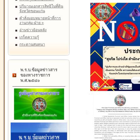
ปริมาณเอกสารสิทธิในที่ดิน
จังหวัดขอนแก่น
คำสั่งมอบหมายหน้าที่การ
งานกลุ่ม-ฝ่าย
»
อ่านข่าวย้อนหลัง
เกร็ดความรู้
กระดานสนทนา
พ.ร.บ.ข้อมูลข่าวสาร
ของทางราชการ
พ.ศ.๒๕๔๐