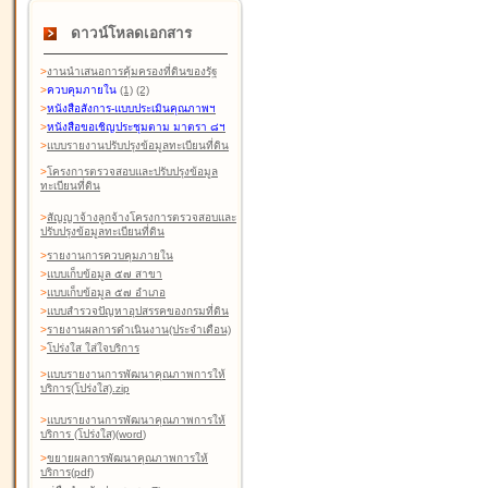
ดาวน์โหลดเอกสาร
>
งานนำเสนอการคุ้มครองที่ดินของรัฐ
>
ควบคุมภายใน
(1)
(2)
>
หนังสือสังการ-แบบประเมินคุณภาพฯ
>
หนังสือขอเชิญประชุมตาม มาตรา ๘ฯ
>
แบบรายงานปรับปรุงข้อมูลทะเบียนที่ดิน
>
โครงการตรวจสอบและปรับปรุงข้อมูล
ทะเบียนที่ดิน
>
สัญญาจ้างลูกจ้างโครงการตรวจสอบและ
ปรับปรุงข้อมูลทะเบียนที่ดิน
>
รายงานการควบคุมภายใน
>
แบบเก็บข้อมูล ๕๗ สาขา
>
แบบเก็บข้อมูล ๕๗ อำเภอ
>
แบบสำรวจปัญหาอุปสรรคของกรมที่ดิน
>
รายงานผลการดำเนินงาน(ประจำเดือน)
>
โปร่งใส ใส่ใจบริการ
>
แบบรายงานการพัฒนาคุณภาพการให้
บริการ(โปร่งใส).zip
>
แบบรายงานการพัฒนาคุณภาพการให้
บริการ (โปร่งใส)(word
)
>
ขยายผลการพัฒนาคุณภาพการให้
บริการ(pdf)