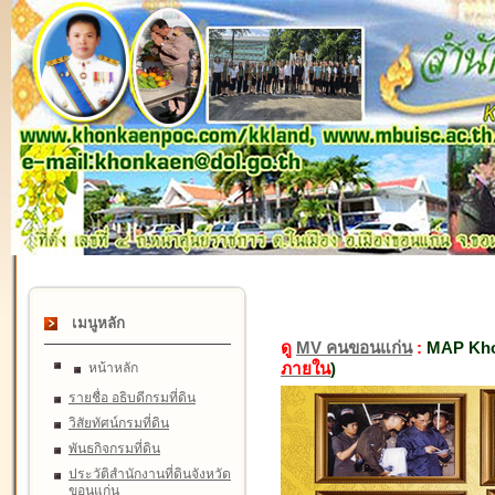
เมนูหลัก
ดู
MV คนขอนแก่น
:
MAP Kho
ภายใน
)
หน้าหลัก
รายชื่อ อธิบดีกรมที่ดิน
วิสัยทัศน์กรมที่ดิน
พันธกิจกรมที่ดิน
ประวัติสำนักงานที่ดินจังหวัด
ขอนแก่น