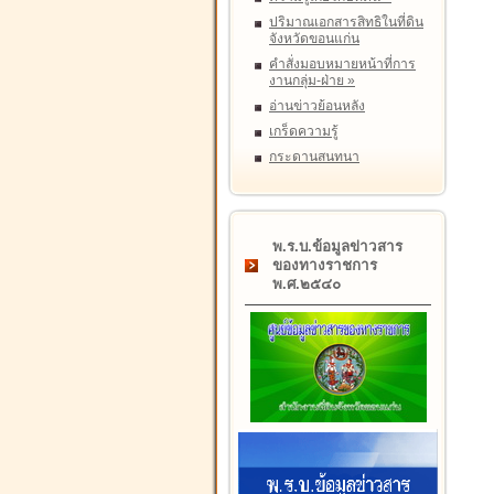
ปริมาณเอกสารสิทธิในที่ดิน
จังหวัดขอนแก่น
คำสั่งมอบหมายหน้าที่การ
งานกลุ่ม-ฝ่าย
»
อ่านข่าวย้อนหลัง
เกร็ดความรู้
กระดานสนทนา
พ.ร.บ.ข้อมูลข่าวสาร
ของทางราชการ
พ.ศ.๒๕๔๐