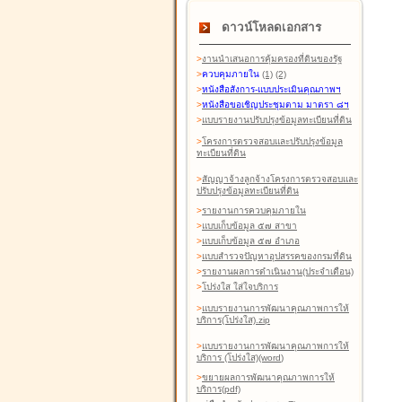
ดาวน์โหลดเอกสาร
>
งานนำเสนอการคุ้มครองที่ดินของรัฐ
>
ควบคุมภายใน
(1)
(2)
>
หนังสือสังการ-แบบประเมินคุณภาพฯ
>
หนังสือขอเชิญประชุมตาม มาตรา ๘ฯ
>
แบบรายงานปรับปรุงข้อมูลทะเบียนที่ดิน
>
โครงการตรวจสอบและปรับปรุงข้อมูล
ทะเบียนที่ดิน
>
สัญญาจ้างลูกจ้างโครงการตรวจสอบและ
ปรับปรุงข้อมูลทะเบียนที่ดิน
>
รายงานการควบคุมภายใน
>
แบบเก็บข้อมูล ๕๗ สาขา
>
แบบเก็บข้อมูล ๕๗ อำเภอ
>
แบบสำรวจปัญหาอุปสรรคของกรมที่ดิน
>
รายงานผลการดำเนินงาน(ประจำเดือน)
>
โปร่งใส ใส่ใจบริการ
>
แบบรายงานการพัฒนาคุณภาพการให้
บริการ(โปร่งใส).zip
>
แบบรายงานการพัฒนาคุณภาพการให้
บริการ (โปร่งใส)(word
)
>
ขยายผลการพัฒนาคุณภาพการให้
บริการ(pdf)