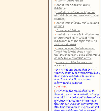
>
คู่มือสำหรับประชาชน Zip
>
แบบรายงาน พ.ร.บ.อำนวยความ
สะดวก(zip)
>
การดำเนินการสร้างความรับรู้ ความ
เข้าใจให้แก่ประชาชน "ชุดคำพูด"(Theme
Massage)
>
แบบรายงานออกโฉนดที่ดินฯไม่ชอบด้วย
กฎหมาย
>
เป้าหมายการให้บริการ
>
การดำเนินการตามคู่มือสำหรับประชาชน
ตามพระราชบัญญัติการอำนวยความ
สะดวกในการพิจารณาอนุญาตของท าง
ราชการ พ.ศ.๒๕๕๘
>
การตรวจสอบและจัดทำข้อมูลขอออก
โฉนดที่ดินหรือหนังสือรับรองการทำ
ประโยชน์จากหลักฐาน ส.ค.๑ ที่ยื่นคำขอไว้
ภายหลังวันที่ ๘ กุมภาพันธ์ ๒๕๕๓
>
พ.ร.บ.การเช่าที่ดินเพื่อเกษตรกรรม
พ.ศ.๒๕๒๔
>
ประกาศจังหวัดขอนแก่น เรื่อง ประกวด
ราคาจ้างก่อสร้างที่จอดรถประชาชนและคน
พิการ สำนักงานที่ดินจังหวัดขอนแก่น
สาขาน้ำพอง
ด้วยวิธีประกวดราคา
)
อิเล็กทรอนิกส์ (e-bidding
-
ประกาศ
>
ประกาศจังหวัดขอนแก่น เรื่อง ยกเลิก
ประกาศ ประกวดราคาจ้างก่อสร้างปรับปรุง
อาคารที่ทำการและสิ่งก่อสร้างประกอบ โดย
การปรับปรุงต่อเติมอาคารสำนักงานและ
พื้นที่บริเวณบ้านพักข้าราชการ สำนักงาน
ที่ดินจังหวัดขอนแก่น สาขาภูเวียง
ด้วยวิธี
)
ประกวดราคาอิเล็กทรอนิกส์ (e-bidding