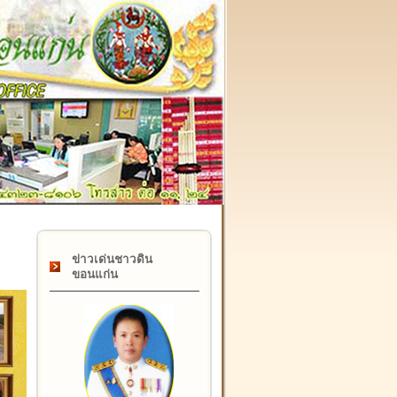
๑๗ กุมภาพันธ์ "วันคล้ายวันสถาปนากรมที่ดิน" ครบรอบ ๑๒๒ ปี
ข่าวเด่นชาวดิน
ขอนแก่น