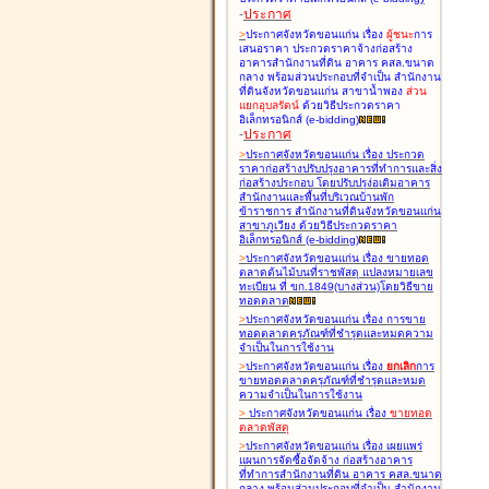
-
ประกาศ
>
ประกาศจังหวัดขอนแก่น เรื่อง
ผู้ชนะ
การ
เสนอราคา ประกวดราคาจ้างก่อสร้าง
อาคารสำนักงานที่ดิน อาคาร คสล.ขนาด
กลาง พร้อมส่วนประกอบที่จำเป็น สำนักงาน
ที่ดินจังหวัดขอนแก่น สาขาน้ำพอง
ส่วน
แยกอุบลรัตน์
ด้วยวิธีประกวดราคา
อิเล็กทรอนิกส์ (e-bidding
)
-
ประกาศ
>
ประกาศจังหวัดขอนแก่น เรื่อง
ประกวด
ราคาก่อสร้างปรับปรุงอาคารที่ทำการและสิ่ง
ก่อสร้างประกอบ โดยปรับปรุง่อเติมอาคาร
สำนักงานและพื้นที่บริเวณบ้านพัก
ข้าราชการ สำนักงานที่ดินจังหวัดขอนแก่น
สาขาภูเวียง ด้วยวิธีประกวดราคา
อิเล็กทรอนิกส์ (e-bidding
)
>
ประกาศจังหวัดขอนแก่น เรื่อง
ขายทอด
ตลาดต้นไม้บนที่ราชพัสดุ แปลงหมายเลข
ทะเบียน ที่ ขก.1849(บางส่วน)โดยวิธีขาย
ทอดตลาด
>
ประกาศจังหวัดขอนแก่น เรื่อง
การขาย
ทอดตลาดครุภัณฑ์ที่ชำรุดและหมดความ
จำเป็นในการใช้งาน
>
ประกาศจังหวัดขอนแก่น เรื่อง
ยกเลิก
การ
ขายทอดตลาดครุภัณฑ์ที่ชำรุดและหมด
ความจำเป็นในการใช้งาน
>
ประกาศจังหวัดขอนแก่น เรื่อง
ขายทอด
ตลาด
พัสดุ
>
ประกาศจังหวัดขอนแก่น เรื่อง
เผยแพร่
แผนการจัดซื้อจัดจ้าง ก่อสร้างอาคาร
ที่ทำการสำนักงานที่ดิน อาคาร คสล.ขนาด
กลาง พร้อมส่วนประกอบที่จำเป็น สำนักงาน