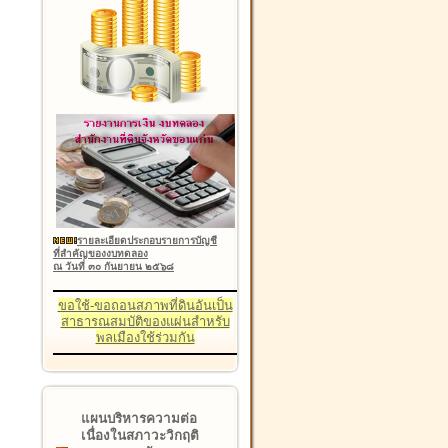
รายละเอียดประกอบรายการบัญชี
ที่สำคัญของงบทดลอง
ณ วันที่ ๓๐ กันยายน ๒๕๖๘
ขอใช้-ขอถอนสภาพที่ดินอันเป็น
สาธารณสมบัติของแผ่นสำหรับ
พลเมืองใช้ร่วมกัน
แผนบริหารความต่อ
เนื่องในสภาวะวิกฤติ