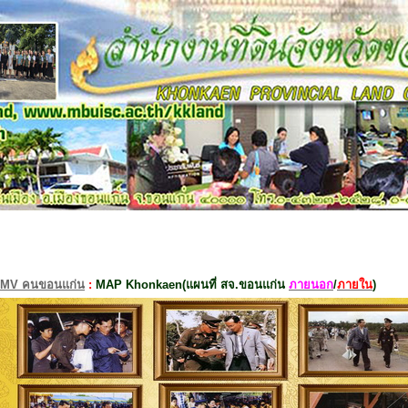
MV คนขอนแก่น
:
MAP Khonkaen(แผนที่ สจ.ขอนแก่น
ภายนอก
/
ภายใน
)