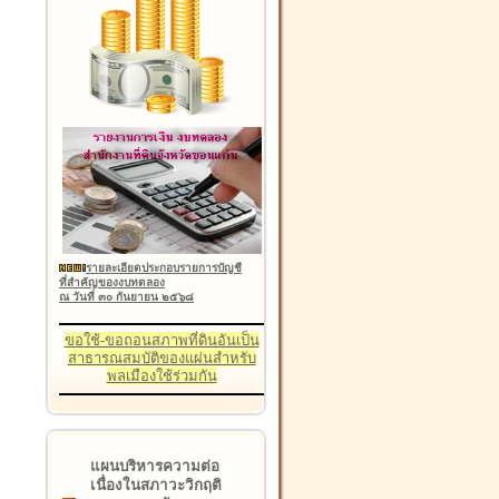
รายละเอียดประกอบรายการบัญชี
ที่สำคัญของงบทดลอง
ณ วันที่ ๓๐ กันยายน ๒๕๖๘
ขอใช้-ขอถอนสภาพที่ดินอันเป็น
สาธารณสมบัติของแผ่นสำหรับ
พลเมืองใช้ร่วมกัน
แผนบริหารความต่อ
เนื่องในสภาวะวิกฤติ