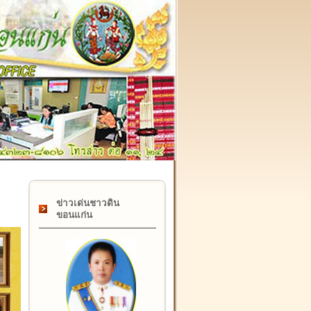
๑๗ กุมภาพันธ์ "วันคล้ายวันสถาปนากรมที่ดิน" ครบรอบ ๑๒๒ ปี
ข่าวเด่นชาวดิน
ขอนแก่น