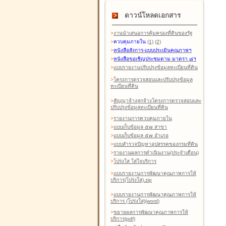
ดาวน์โหลดเอกสาร
>
งานนำเสนอการคุ้มครองที่ดินของรัฐ
>
ควบคุมภายใน
(1)
(2)
>
หนังสือสังการ-แบบประเมินคุณภาพฯ
>
หนังสือขอเชิญประชุมตาม มาตรา ๘ฯ
>
แบบรายงานปรับปรุงข้อมูลทะเบียนที่ดิน
>
โครงการตรวจสอบและปรับปรุงข้อมูล
ทะเบียนที่ดิน
>
สัญญาจ้างลูกจ้างโครงการตรวจสอบและ
ปรับปรุงข้อมูลทะเบียนที่ดิน
>
รายงานการควบคุมภายใน
>
แบบเก็บข้อมูล ๕๗ สาขา
>
แบบเก็บข้อมูล ๕๗ อำเภอ
>
แบบสำรวจปัญหาอุปสรรคของกรมที่ดิน
>
รายงานผลการดำเนินงาน(ประจำเดือน)
>
โปร่งใส ใส่ใจบริการ
>
แบบรายงานการพัฒนาคุณภาพการให้
บริการ(โปร่งใส).zip
>
แบบรายงานการพัฒนาคุณภาพการให้
บริการ (โปร่งใส)(word
)
>
ขยายผลการพัฒนาคุณภาพการให้
บริการ(pdf)