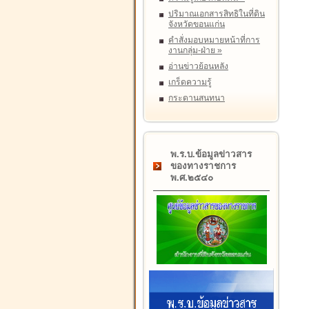
ปริมาณเอกสารสิทธิในที่ดิน
จังหวัดขอนแก่น
คำสั่งมอบหมายหน้าที่การ
งานกลุ่ม-ฝ่าย
»
อ่านข่าวย้อนหลัง
เกร็ดความรู้
กระดานสนทนา
พ.ร.บ.ข้อมูลข่าวสาร
ของทางราชการ
พ.ศ.๒๕๔๐