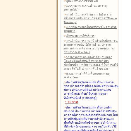
>
คู่มือสำหรับประชาชน Zip
>
แบบรายงาน พ.ร.บ.อำนวยความ
สะดวก(zip)
>
การดำเนินการสร้างความรับรู้ ความ
เข้าใจให้แก่ประชาชน "ชุดคำพูด"(Theme
Massage)
>
แบบรายงานออกโฉนดที่ดินฯไม่ชอบด้วย
กฎหมาย
>
เป้าหมายการให้บริการ
>
การดำเนินการตามคู่มือสำหรับประชาชน
ตามพระราชบัญญัติการอำนวยความ
สะดวกในการพิจารณาอนุญาตของท าง
ราชการ พ.ศ.๒๕๕๘
>
การตรวจสอบและจัดทำข้อมูลขอออก
โฉนดที่ดินหรือหนังสือรับรองการทำ
ประโยชน์จากหลักฐาน ส.ค.๑ ที่ยื่นคำขอไว้
ภายหลังวันที่ ๘ กุมภาพันธ์ ๒๕๕๓
>
พ.ร.บ.การเช่าที่ดินเพื่อเกษตรกรรม
พ.ศ.๒๕๒๔
>
ประกาศจังหวัดขอนแก่น เรื่อง ประกวด
ราคาจ้างก่อสร้างที่จอดรถประชาชนและคน
พิการ สำนักงานที่ดินจังหวัดขอนแก่น
สาขาน้ำพอง
ด้วยวิธีประกวดราคา
)
อิเล็กทรอนิกส์ (e-bidding
-
ประกาศ
>
ประกาศจังหวัดขอนแก่น เรื่อง ยกเลิก
ประกาศ ประกวดราคาจ้างก่อสร้างปรับปรุง
อาคารที่ทำการและสิ่งก่อสร้างประกอบ โดย
การปรับปรุงต่อเติมอาคารสำนักงานและ
พื้นที่บริเวณบ้านพักข้าราชการ สำนักงาน
ที่ดินจังหวัดขอนแก่น สาขาภูเวียง
ด้วยวิธี
)
ประกวดราคาอิเล็กทรอนิกส์ (e-bidding