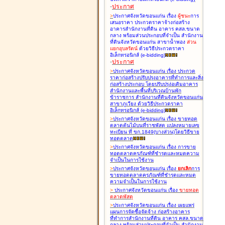
-
ประกาศ
>
ประกาศจังหวัดขอนแก่น เรื่อง
ผู้ชนะ
การ
เสนอราคา ประกวดราคาจ้างก่อสร้าง
อาคารสำนักงานที่ดิน อาคาร คสล.ขนาด
กลาง พร้อมส่วนประกอบที่จำเป็น สำนักงาน
ที่ดินจังหวัดขอนแก่น สาขาน้ำพอง
ส่วน
แยกอุบลรัตน์
ด้วยวิธีประกวดราคา
อิเล็กทรอนิกส์ (e-bidding
)
-
ประกาศ
>
ประกาศจังหวัดขอนแก่น เรื่อง
ประกวด
ราคาก่อสร้างปรับปรุงอาคารที่ทำการและสิ่ง
ก่อสร้างประกอบ โดยปรับปรุง่อเติมอาคาร
สำนักงานและพื้นที่บริเวณบ้านพัก
ข้าราชการ สำนักงานที่ดินจังหวัดขอนแก่น
สาขาภูเวียง ด้วยวิธีประกวดราคา
อิเล็กทรอนิกส์ (e-bidding
)
>
ประกาศจังหวัดขอนแก่น เรื่อง
ขายทอด
ตลาดต้นไม้บนที่ราชพัสดุ แปลงหมายเลข
ทะเบียน ที่ ขก.1849(บางส่วน)โดยวิธีขาย
ทอดตลาด
>
ประกาศจังหวัดขอนแก่น เรื่อง
การขาย
ทอดตลาดครุภัณฑ์ที่ชำรุดและหมดความ
จำเป็นในการใช้งาน
>
ประกาศจังหวัดขอนแก่น เรื่อง
ยกเลิก
การ
ขายทอดตลาดครุภัณฑ์ที่ชำรุดและหมด
ความจำเป็นในการใช้งาน
>
ประกาศจังหวัดขอนแก่น เรื่อง
ขายทอด
ตลาด
พัสดุ
>
ประกาศจังหวัดขอนแก่น เรื่อง
เผยแพร่
แผนการจัดซื้อจัดจ้าง ก่อสร้างอาคาร
ที่ทำการสำนักงานที่ดิน อาคาร คสล.ขนาด
กลาง พร้อมส่วนประกอบที่จำเป็น สำนักงาน