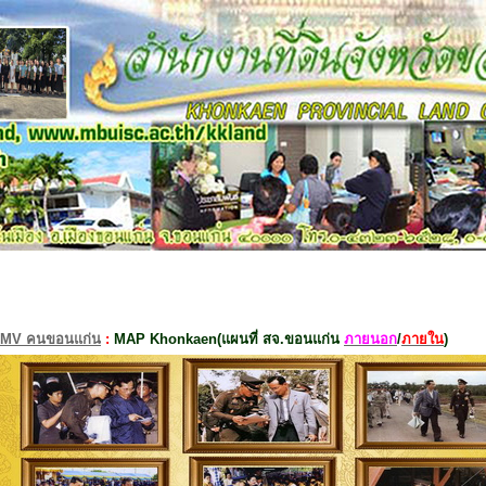
MV คนขอนแก่น
:
MAP Khonkaen(แผนที่ สจ.ขอนแก่น
ภายนอก
/
ภายใน
)