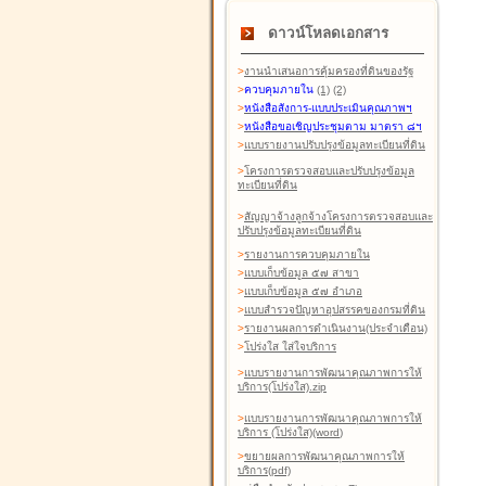
ดาวน์โหลดเอกสาร
>
งานนำเสนอการคุ้มครองที่ดินของรัฐ
>
ควบคุมภายใน
(1)
(2)
>
หนังสือสังการ-แบบประเมินคุณภาพฯ
>
หนังสือขอเชิญประชุมตาม มาตรา ๘ฯ
>
แบบรายงานปรับปรุงข้อมูลทะเบียนที่ดิน
>
โครงการตรวจสอบและปรับปรุงข้อมูล
ทะเบียนที่ดิน
>
สัญญาจ้างลูกจ้างโครงการตรวจสอบและ
ปรับปรุงข้อมูลทะเบียนที่ดิน
>
รายงานการควบคุมภายใน
>
แบบเก็บข้อมูล ๕๗ สาขา
>
แบบเก็บข้อมูล ๕๗ อำเภอ
>
แบบสำรวจปัญหาอุปสรรคของกรมที่ดิน
>
รายงานผลการดำเนินงาน(ประจำเดือน)
>
โปร่งใส ใส่ใจบริการ
>
แบบรายงานการพัฒนาคุณภาพการให้
บริการ(โปร่งใส).zip
>
แบบรายงานการพัฒนาคุณภาพการให้
บริการ (โปร่งใส)(word
)
>
ขยายผลการพัฒนาคุณภาพการให้
บริการ(pdf)