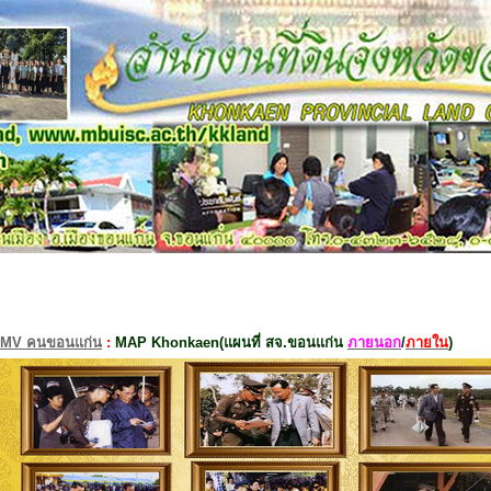
MV คนขอนแก่น
:
MAP Khonkaen(แผนที่ สจ.ขอนแก่น
ภายนอก
/
ภายใน
)