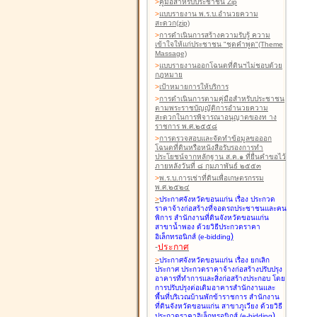
>
คู่มือสำหรับประชาชน Zip
>
แบบรายงาน พ.ร.บ.อำนวยความ
สะดวก(zip)
>
การดำเนินการสร้างความรับรู้ ความ
เข้าใจให้แก่ประชาชน "ชุดคำพูด"(Theme
Massage)
>
แบบรายงานออกโฉนดที่ดินฯไม่ชอบด้วย
กฎหมาย
>
เป้าหมายการให้บริการ
>
การดำเนินการตามคู่มือสำหรับประชาชน
ตามพระราชบัญญัติการอำนวยความ
สะดวกในการพิจารณาอนุญาตของท าง
ราชการ พ.ศ.๒๕๕๘
>
การตรวจสอบและจัดทำข้อมูลขอออก
โฉนดที่ดินหรือหนังสือรับรองการทำ
ประโยชน์จากหลักฐาน ส.ค.๑ ที่ยื่นคำขอไว้
ภายหลังวันที่ ๘ กุมภาพันธ์ ๒๕๕๓
>
พ.ร.บ.การเช่าที่ดินเพื่อเกษตรกรรม
พ.ศ.๒๕๒๔
>
ประกาศจังหวัดขอนแก่น เรื่อง ประกวด
ราคาจ้างก่อสร้างที่จอดรถประชาชนและคน
พิการ สำนักงานที่ดินจังหวัดขอนแก่น
สาขาน้ำพอง
ด้วยวิธีประกวดราคา
)
อิเล็กทรอนิกส์ (e-bidding
-
ประกาศ
>
ประกาศจังหวัดขอนแก่น เรื่อง ยกเลิก
ประกาศ ประกวดราคาจ้างก่อสร้างปรับปรุง
อาคารที่ทำการและสิ่งก่อสร้างประกอบ โดย
การปรับปรุงต่อเติมอาคารสำนักงานและ
พื้นที่บริเวณบ้านพักข้าราชการ สำนักงาน
ที่ดินจังหวัดขอนแก่น สาขาภูเวียง
ด้วยวิธี
)
ประกวดราคาอิเล็กทรอนิกส์ (e-bidding