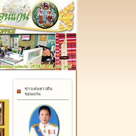
๑๗ กุมภาพันธ์ "วันคล้ายวันสถาปนากรมที่ดิน" ครบรอบ ๑๒๒ ปี
ข่าวเด่นชาวดิน
ขอนแก่น