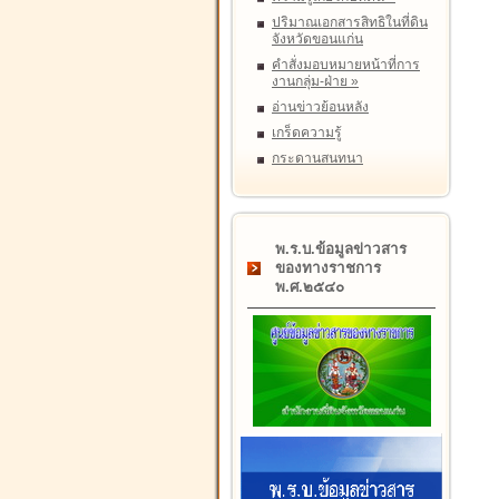
ปริมาณเอกสารสิทธิในที่ดิน
จังหวัดขอนแก่น
คำสั่งมอบหมายหน้าที่การ
งานกลุ่ม-ฝ่าย
»
อ่านข่าวย้อนหลัง
เกร็ดความรู้
กระดานสนทนา
พ.ร.บ.ข้อมูลข่าวสาร
ของทางราชการ
พ.ศ.๒๕๔๐