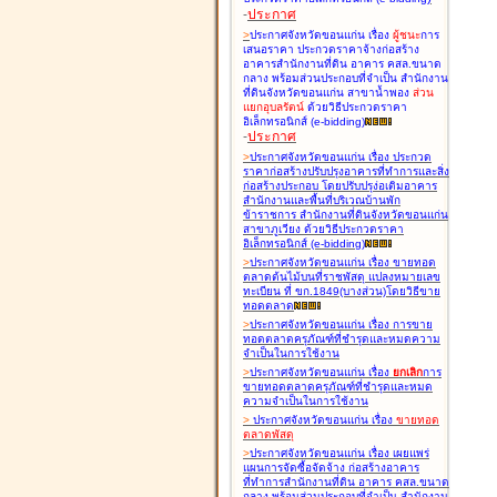
-
ประกาศ
>
ประกาศจังหวัดขอนแก่น เรื่อง
ผู้ชนะ
การ
เสนอราคา ประกวดราคาจ้างก่อสร้าง
อาคารสำนักงานที่ดิน อาคาร คสล.ขนาด
กลาง พร้อมส่วนประกอบที่จำเป็น สำนักงาน
ที่ดินจังหวัดขอนแก่น สาขาน้ำพอง
ส่วน
แยกอุบลรัตน์
ด้วยวิธีประกวดราคา
อิเล็กทรอนิกส์ (e-bidding
)
-
ประกาศ
>
ประกาศจังหวัดขอนแก่น เรื่อง
ประกวด
ราคาก่อสร้างปรับปรุงอาคารที่ทำการและสิ่ง
ก่อสร้างประกอบ โดยปรับปรุง่อเติมอาคาร
สำนักงานและพื้นที่บริเวณบ้านพัก
ข้าราชการ สำนักงานที่ดินจังหวัดขอนแก่น
สาขาภูเวียง ด้วยวิธีประกวดราคา
อิเล็กทรอนิกส์ (e-bidding
)
>
ประกาศจังหวัดขอนแก่น เรื่อง
ขายทอด
ตลาดต้นไม้บนที่ราชพัสดุ แปลงหมายเลข
ทะเบียน ที่ ขก.1849(บางส่วน)โดยวิธีขาย
ทอดตลาด
>
ประกาศจังหวัดขอนแก่น เรื่อง
การขาย
ทอดตลาดครุภัณฑ์ที่ชำรุดและหมดความ
จำเป็นในการใช้งาน
>
ประกาศจังหวัดขอนแก่น เรื่อง
ยกเลิก
การ
ขายทอดตลาดครุภัณฑ์ที่ชำรุดและหมด
ความจำเป็นในการใช้งาน
>
ประกาศจังหวัดขอนแก่น เรื่อง
ขายทอด
ตลาด
พัสดุ
>
ประกาศจังหวัดขอนแก่น เรื่อง
เผยแพร่
แผนการจัดซื้อจัดจ้าง ก่อสร้างอาคาร
ที่ทำการสำนักงานที่ดิน อาคาร คสล.ขนาด
กลาง พร้อมส่วนประกอบที่จำเป็น สำนักงาน