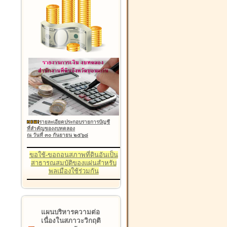
รายละเอียดประกอบรายการบัญชี
ที่สำคัญของงบทดลอง
ณ วันที่ ๓๐ กันยายน ๒๕๖๘
ขอใช้-ขอถอนสภาพที่ดินอันเป็น
สาธารณสมบัติของแผ่นสำหรับ
พลเมืองใช้ร่วมกัน
แผนบริหารความต่อ
เนื่องในสภาวะวิกฤติ