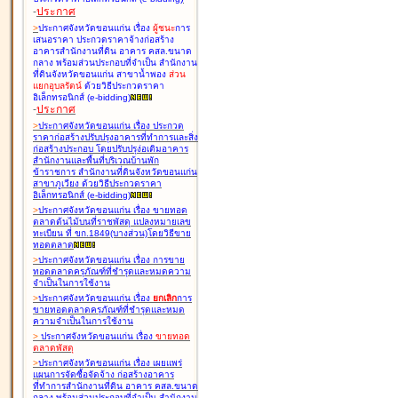
-
ประกาศ
>
ประกาศจังหวัดขอนแก่น เรื่อง
ผู้ชนะ
การ
เสนอราคา ประกวดราคาจ้างก่อสร้าง
อาคารสำนักงานที่ดิน อาคาร คสล.ขนาด
กลาง พร้อมส่วนประกอบที่จำเป็น สำนักงาน
ที่ดินจังหวัดขอนแก่น สาขาน้ำพอง
ส่วน
แยกอุบลรัตน์
ด้วยวิธีประกวดราคา
อิเล็กทรอนิกส์ (e-bidding
)
-
ประกาศ
>
ประกาศจังหวัดขอนแก่น เรื่อง
ประกวด
ราคาก่อสร้างปรับปรุงอาคารที่ทำการและสิ่ง
ก่อสร้างประกอบ โดยปรับปรุง่อเติมอาคาร
สำนักงานและพื้นที่บริเวณบ้านพัก
ข้าราชการ สำนักงานที่ดินจังหวัดขอนแก่น
สาขาภูเวียง ด้วยวิธีประกวดราคา
อิเล็กทรอนิกส์ (e-bidding
)
>
ประกาศจังหวัดขอนแก่น เรื่อง
ขายทอด
ตลาดต้นไม้บนที่ราชพัสดุ แปลงหมายเลข
ทะเบียน ที่ ขก.1849(บางส่วน)โดยวิธีขาย
ทอดตลาด
>
ประกาศจังหวัดขอนแก่น เรื่อง
การขาย
ทอดตลาดครุภัณฑ์ที่ชำรุดและหมดความ
จำเป็นในการใช้งาน
>
ประกาศจังหวัดขอนแก่น เรื่อง
ยกเลิก
การ
ขายทอดตลาดครุภัณฑ์ที่ชำรุดและหมด
ความจำเป็นในการใช้งาน
>
ประกาศจังหวัดขอนแก่น เรื่อง
ขายทอด
ตลาด
พัสดุ
>
ประกาศจังหวัดขอนแก่น เรื่อง
เผยแพร่
แผนการจัดซื้อจัดจ้าง ก่อสร้างอาคาร
ที่ทำการสำนักงานที่ดิน อาคาร คสล.ขนาด
กลาง พร้อมส่วนประกอบที่จำเป็น สำนักงาน