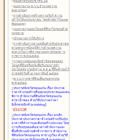
>
คู่มือสำหรับประชาชน Zip
>
แบบรายงาน พ.ร.บ.อำนวยความ
สะดวก(zip)
>
การดำเนินการสร้างความรับรู้ ความ
เข้าใจให้แก่ประชาชน "ชุดคำพูด"(Theme
Massage)
>
แบบรายงานออกโฉนดที่ดินฯไม่ชอบด้วย
กฎหมาย
>
เป้าหมายการให้บริการ
>
การดำเนินการตามคู่มือสำหรับประชาชน
ตามพระราชบัญญัติการอำนวยความ
สะดวกในการพิจารณาอนุญาตของท าง
ราชการ พ.ศ.๒๕๕๘
>
การตรวจสอบและจัดทำข้อมูลขอออก
โฉนดที่ดินหรือหนังสือรับรองการทำ
ประโยชน์จากหลักฐาน ส.ค.๑ ที่ยื่นคำขอไว้
ภายหลังวันที่ ๘ กุมภาพันธ์ ๒๕๕๓
>
พ.ร.บ.การเช่าที่ดินเพื่อเกษตรกรรม
พ.ศ.๒๕๒๔
>
ประกาศจังหวัดขอนแก่น เรื่อง ประกวด
ราคาจ้างก่อสร้างที่จอดรถประชาชนและคน
พิการ สำนักงานที่ดินจังหวัดขอนแก่น
สาขาน้ำพอง
ด้วยวิธีประกวดราคา
)
อิเล็กทรอนิกส์ (e-bidding
-
ประกาศ
>
ประกาศจังหวัดขอนแก่น เรื่อง ยกเลิก
ประกาศ ประกวดราคาจ้างก่อสร้างปรับปรุง
อาคารที่ทำการและสิ่งก่อสร้างประกอบ โดย
การปรับปรุงต่อเติมอาคารสำนักงานและ
พื้นที่บริเวณบ้านพักข้าราชการ สำนักงาน
ที่ดินจังหวัดขอนแก่น สาขาภูเวียง
ด้วยวิธี
)
ประกวดราคาอิเล็กทรอนิกส์ (e-bidding