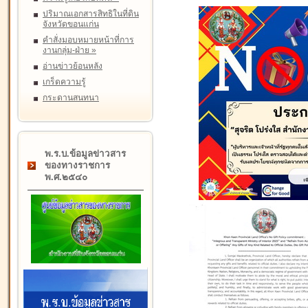
ปริมาณเอกสารสิทธิในที่ดิน
จังหวัดขอนแก่น
คำสั่งมอบหมายหน้าที่การ
งานกลุ่ม-ฝ่าย
»
อ่านข่าวย้อนหลัง
เกร็ดความรู้
กระดานสนทนา
พ.ร.บ.ข้อมูลข่าวสาร
ของทางราชการ
พ.ศ.๒๕๔๐