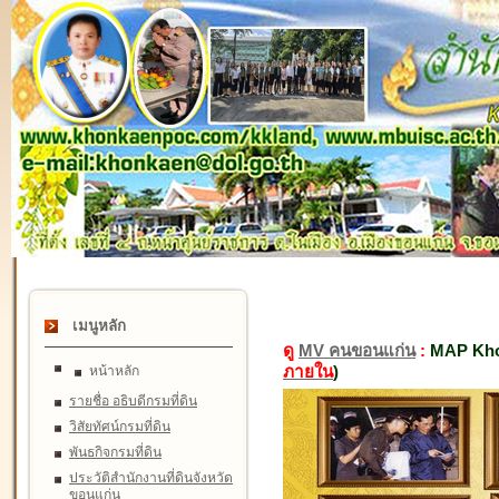
เมนูหลัก
ดู
MV คนขอนแก่น
:
MAP Kho
ภายใน
)
หน้าหลัก
รายชื่อ อธิบดีกรมที่ดิน
วิสัยทัศน์กรมที่ดิน
พันธกิจกรมที่ดิน
ประวัติสำนักงานที่ดินจังหวัด
ขอนแก่น