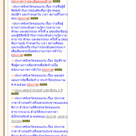
(
ประกาศ+รายละเอียดแนบท้าย
)
>
ประกาศจังหวัดขอนแก่น เรื่อง
รายชื่อผู้มี
สิทธิเข้ารับการสอบคัดเลือก ผู้ขาดคุณ
สมบัติฯ และกำหนดวัน เวลา สถานที่ในการ
สอบ
(
ประกาศ
)
>
ประกาศจังหวัดขอนแก่น เรื่อง
รายชื่อผู้
ผ่านการประเมินความรู้ความสามารถ
ทักษะ และสมรรถนะ ครั้งที่ ๑ (สอบข้อเขียน)
และผู้มีสิทธิ์เข้ารับการประเมินความรู้ความ
สามารถ ทักษะ และสมรรถนะ ครั้งที่ ๒ (สอบ
สัมภาษณ์) กำหนดวัน เวลา สถานที่สอบ
และระเบียบเกี่ยวกับการประเมินสมรรถนะฯ
เพื่อเลือกสรรเป็นพนักงานราชการทั่วไป
(
ประกาศ
)
>
>
ประกาศจังหวัดขอนแก่น เรื่อง
บัญชี
ราย
ชื่อผู้ผ่านการเลือกสรรเพื่อจัดจ้างเป็น
พนักงานราชการทั่วไป
(
ประกาศ
)
>
>
ประกาศจังหวัดขอนแก่น เรื่อง
เผยแพร่
แผนการจัดซื้อจัดจ้าง ประจำปีงบประมาณ
พ.ศ.๒๕๖๘
(
ประกาศ
)
>
>
ประกาศมัดจำรังวัดค้างบัญชีเกิน 5 ปี
>
>
ประกาศจังหวัดขอนแก่น เรื่อง ประกวด
ราคาจ้างก่อสร้างที่จอดรถประชาชนและคน
พิการ สำนักงานที่ดินจังหวัดขอนแก่น
สาขากระนวน ด้วยวิธีประกวดราคา
อิเล็กทรอนิกส์ (e-bidding)
ประกาศ
,
เอกสาร
ประกอบ
>
>
ประกาศจังหวัดขอนแก่น เรื่อง ประกวด
ราคาจ้างก่อสร้างที่จอดรถประชาชนและคน
พิการ สำนักงานที่ดินจังหวัดขอนแก่น ด้วย