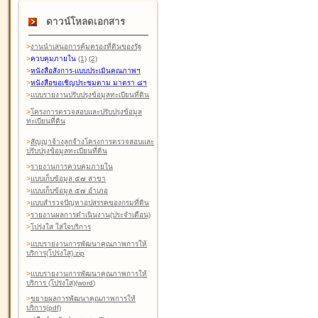
ดาวน์โหลดเอกสาร
>
งานนำเสนอการคุ้มครองที่ดินของรัฐ
>
ควบคุมภายใน
(1)
(2)
>
หนังสือสังการ-แบบประเมินคุณภาพฯ
>
หนังสือขอเชิญประชุมตาม มาตรา ๘ฯ
>
แบบรายงานปรับปรุงข้อมูลทะเบียนที่ดิน
>
โครงการตรวจสอบและปรับปรุงข้อมูล
ทะเบียนที่ดิน
>
สัญญาจ้างลูกจ้างโครงการตรวจสอบและ
ปรับปรุงข้อมูลทะเบียนที่ดิน
>
รายงานการควบคุมภายใน
>
แบบเก็บข้อมูล ๕๗ สาขา
>
แบบเก็บข้อมูล ๕๗ อำเภอ
>
แบบสำรวจปัญหาอุปสรรคของกรมที่ดิน
>
รายงานผลการดำเนินงาน(ประจำเดือน)
>
โปร่งใส ใส่ใจบริการ
>
แบบรายงานการพัฒนาคุณภาพการให้
บริการ(โปร่งใส).zip
>
แบบรายงานการพัฒนาคุณภาพการให้
บริการ (โปร่งใส)(word
)
>
ขยายผลการพัฒนาคุณภาพการให้
บริการ(pdf)