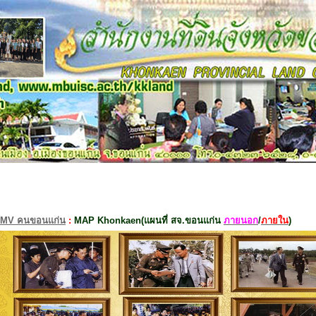
MV คนขอนแก่น
:
MAP Khonkaen(แผนที่ สจ.ขอนแก่น
ภายนอก
/
ภายใน
)