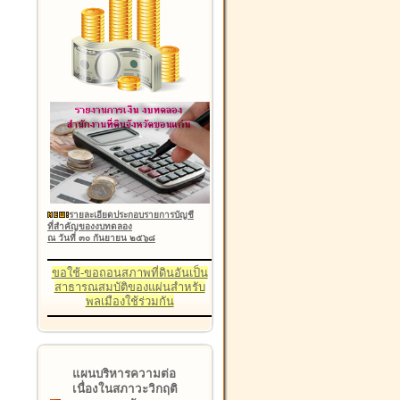
รายละเอียดประกอบรายการบัญชี
ที่สำคัญของงบทดลอง
ณ วันที่ ๓๐ กันยายน ๒๕๖๘
ขอใช้-ขอถอนสภาพที่ดินอันเป็น
สาธารณสมบัติของแผ่นสำหรับ
พลเมืองใช้ร่วมกัน
แผนบริหารความต่อ
เนื่องในสภาวะวิกฤติ