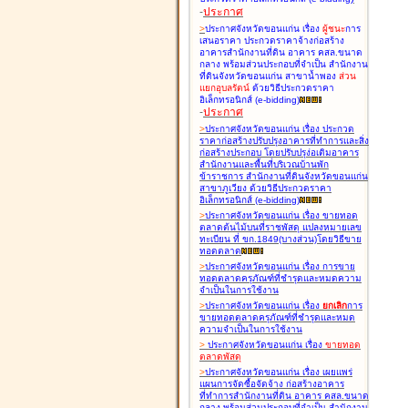
-
ประกาศ
>
ประกาศจังหวัดขอนแก่น เรื่อง
ผู้ชนะ
การ
เสนอราคา ประกวดราคาจ้างก่อสร้าง
อาคารสำนักงานที่ดิน อาคาร คสล.ขนาด
กลาง พร้อมส่วนประกอบที่จำเป็น สำนักงาน
ที่ดินจังหวัดขอนแก่น สาขาน้ำพอง
ส่วน
แยกอุบลรัตน์
ด้วยวิธีประกวดราคา
อิเล็กทรอนิกส์ (e-bidding
)
-
ประกาศ
>
ประกาศจังหวัดขอนแก่น เรื่อง
ประกวด
ราคาก่อสร้างปรับปรุงอาคารที่ทำการและสิ่ง
ก่อสร้างประกอบ โดยปรับปรุง่อเติมอาคาร
สำนักงานและพื้นที่บริเวณบ้านพัก
ข้าราชการ สำนักงานที่ดินจังหวัดขอนแก่น
สาขาภูเวียง ด้วยวิธีประกวดราคา
อิเล็กทรอนิกส์ (e-bidding
)
>
ประกาศจังหวัดขอนแก่น เรื่อง
ขายทอด
ตลาดต้นไม้บนที่ราชพัสดุ แปลงหมายเลข
ทะเบียน ที่ ขก.1849(บางส่วน)โดยวิธีขาย
ทอดตลาด
>
ประกาศจังหวัดขอนแก่น เรื่อง
การขาย
ทอดตลาดครุภัณฑ์ที่ชำรุดและหมดความ
จำเป็นในการใช้งาน
>
ประกาศจังหวัดขอนแก่น เรื่อง
ยกเลิก
การ
ขายทอดตลาดครุภัณฑ์ที่ชำรุดและหมด
ความจำเป็นในการใช้งาน
>
ประกาศจังหวัดขอนแก่น เรื่อง
ขายทอด
ตลาด
พัสดุ
>
ประกาศจังหวัดขอนแก่น เรื่อง
เผยแพร่
แผนการจัดซื้อจัดจ้าง ก่อสร้างอาคาร
ที่ทำการสำนักงานที่ดิน อาคาร คสล.ขนาด
กลาง พร้อมส่วนประกอบที่จำเป็น สำนักงาน