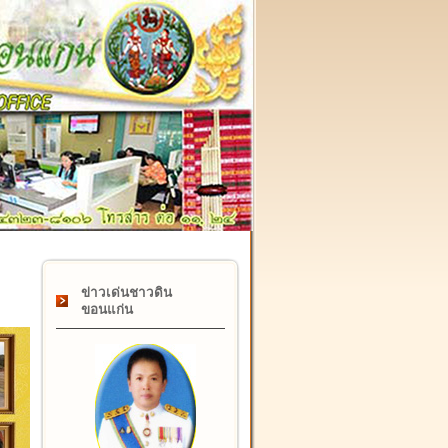
๑๗ กุมภาพันธ์ "วันคล้ายวันสถาปนากรมที่ดิน" ครบรอบ ๑๒๒ ปี
ข่าวเด่นชาวดิน
ขอนแก่น