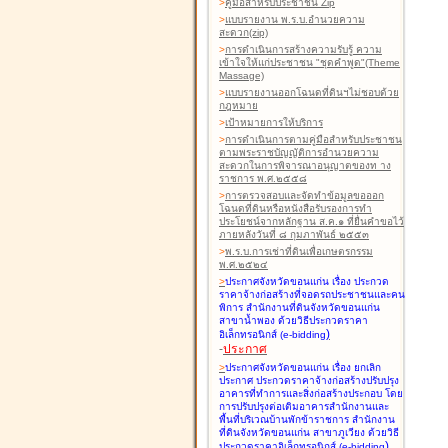
>
คู่มือสำหรับประชาชน Zip
>
แบบรายงาน พ.ร.บ.อำนวยความ
สะดวก(zip)
>
การดำเนินการสร้างความรับรู้ ความ
เข้าใจให้แก่ประชาชน "ชุดคำพูด"(Theme
Massage)
>
แบบรายงานออกโฉนดที่ดินฯไม่ชอบด้วย
กฎหมาย
>
เป้าหมายการให้บริการ
>
การดำเนินการตามคู่มือสำหรับประชาชน
ตามพระราชบัญญัติการอำนวยความ
สะดวกในการพิจารณาอนุญาตของท าง
ราชการ พ.ศ.๒๕๕๘
>
การตรวจสอบและจัดทำข้อมูลขอออก
โฉนดที่ดินหรือหนังสือรับรองการทำ
ประโยชน์จากหลักฐาน ส.ค.๑ ที่ยื่นคำขอไว้
ภายหลังวันที่ ๘ กุมภาพันธ์ ๒๕๕๓
>
พ.ร.บ.การเช่าที่ดินเพื่อเกษตรกรรม
พ.ศ.๒๕๒๔
>
ประกาศจังหวัดขอนแก่น เรื่อง ประกวด
ราคาจ้างก่อสร้างที่จอดรถประชาชนและคน
พิการ สำนักงานที่ดินจังหวัดขอนแก่น
สาขาน้ำพอง
ด้วยวิธีประกวดราคา
)
อิเล็กทรอนิกส์ (e-bidding
-
ประกาศ
>
ประกาศจังหวัดขอนแก่น เรื่อง ยกเลิก
ประกาศ ประกวดราคาจ้างก่อสร้างปรับปรุง
อาคารที่ทำการและสิ่งก่อสร้างประกอบ โดย
การปรับปรุงต่อเติมอาคารสำนักงานและ
พื้นที่บริเวณบ้านพักข้าราชการ สำนักงาน
ที่ดินจังหวัดขอนแก่น สาขาภูเวียง
ด้วยวิธี
)
ประกวดราคาอิเล็กทรอนิกส์ (e-bidding