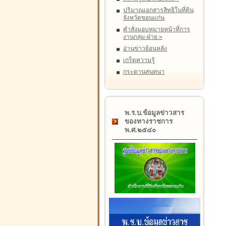
ปริมาณเอกสารสิทธิในที่ดิน
จังหวัดขอนแก่น
คำสั่งมอบหมายหน้าที่การ
งานกลุ่ม-ฝ่าย
»
อ่านข่าวย้อนหลัง
เกร็ดความรู้
กระดานสนทนา
พ.ร.บ.ข้อมูลข่าวสาร
ของทางราชการ
พ.ศ.๒๕๔๐