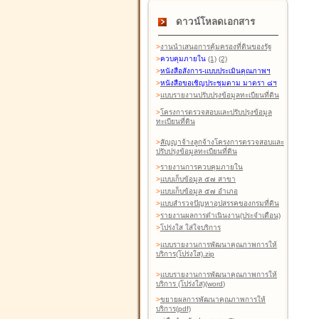
ดาวน์โหลดเอกสาร
>
งานนำเสนอการคุ้มครองที่ดินของรัฐ
>
ควบคุมภายใน
(1)
(2)
>
หนังสือสังการ-แบบประเมินคุณภาพฯ
>
หนังสือขอเชิญประชุมตาม มาตรา ๘ฯ
>
แบบรายงานปรับปรุงข้อมูลทะเบียนที่ดิน
>
โครงการตรวจสอบและปรับปรุงข้อมูล
ทะเบียนที่ดิน
>
สัญญาจ้างลูกจ้างโครงการตรวจสอบและ
ปรับปรุงข้อมูลทะเบียนที่ดิน
>
รายงานการควบคุมภายใน
>
แบบเก็บข้อมูล ๕๗ สาขา
>
แบบเก็บข้อมูล ๕๗ อำเภอ
>
แบบสำรวจปัญหาอุปสรรคของกรมที่ดิน
>
รายงานผลการดำเนินงาน(ประจำเดือน)
>
โปร่งใส ใส่ใจบริการ
>
แบบรายงานการพัฒนาคุณภาพการให้
บริการ(โปร่งใส).zip
>
แบบรายงานการพัฒนาคุณภาพการให้
บริการ (โปร่งใส)(word
)
>
ขยายผลการพัฒนาคุณภาพการให้
บริการ(pdf)